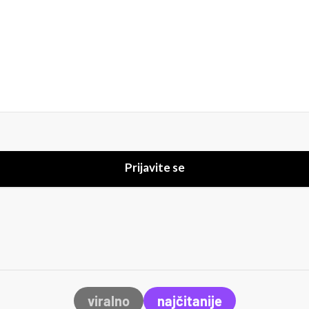
Prijavite se
viralno
najčitanije