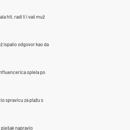
la hit, radi li i vaš muž
ž ispalio odgovor kao da
influencerica oplela po
io spravicu za plažu s
e pješak napravio