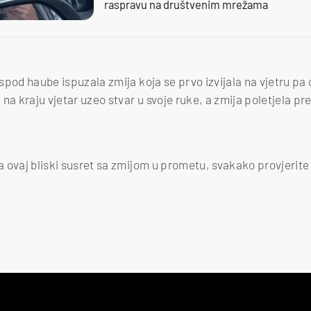
raspravu na društvenim mrežama
 ispod haube ispuzala zmija koja se prvo izvijala na vjetru p
na kraju vjetar uzeo stvar u svoje ruke, a zmija poletjela pr
na ovaj bliski susret sa zmijom u prometu, svakako provjerite