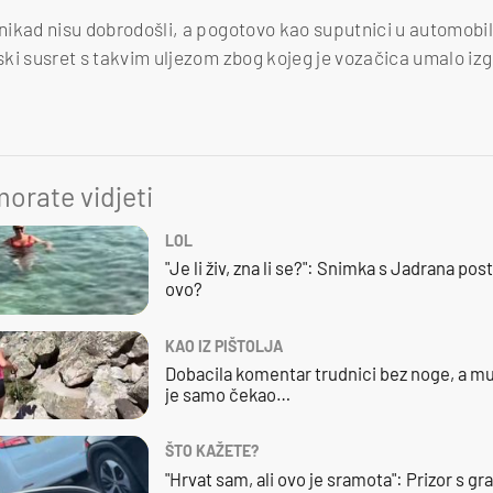
 nikad nisu dobrodošli, a pogotovo kao suputnici u automobilu
iski susret s takvim uljezom zbog kojeg je vozačica umalo iz
orate vidjeti
LOL
"Je li živ, zna li se?": Snimka s Jadrana posta
ovo?
KAO IZ PIŠTOLJA
Dobacila komentar trudnici bez noge, a mu
je samo čekao…
ŠTO KAŽETE?
"Hrvat sam, ali ovo je sramota": Prizor s g