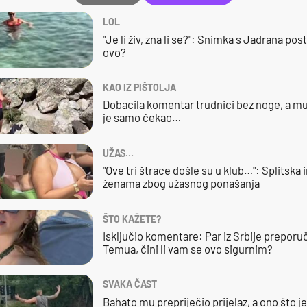
LOL
"Je li živ, zna li se?": Snimka s Jadrana posta
ovo?
KAO IZ PIŠTOLJA
Dobacila komentar trudnici bez noge, a mu
je samo čekao…
UŽAS…
"Ove tri štrace došle su u klub…": Splitska 
ženama zbog užasnog ponašanja
ŠTO KAŽETE?
Isključio komentare: Par iz Srbije preporuč
Temua, čini li vam se ovo sigurnim?
SVAKA ČAST
Bahato mu prepriječio prijelaz, a ono što j