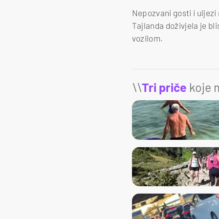
Nepozvani gosti i uljezi
Tajlanda doživjela je bl
vozilom.
\\
Tri priče
koje m