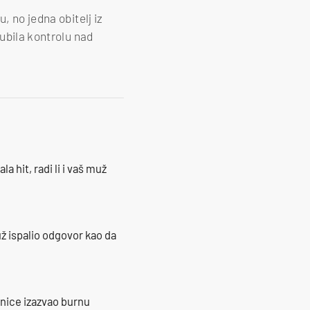
, no jedna obitelj iz
gubila kontrolu nad
la hit, radi li i vaš muž
ž ispalio odgovor kao da
ranice izazvao burnu