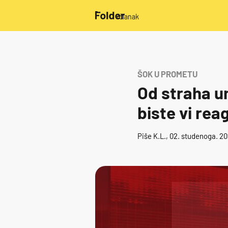
/članak
ŠOK U PROMETU
Od straha u
biste vi rea
Piše
K.L.
, 02. studenoga. 20