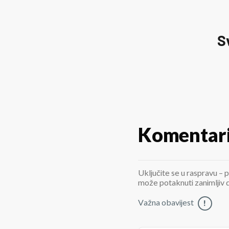
S
Komentar
Uključite se u raspravu – p
može potaknuti zanimljiv di
Važna obavijest
!