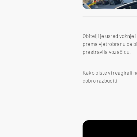
Obitelji je usred vožnje
prema vjetrobranu da bi 
prestravila vozačicu.
Kako biste vi reagirali 
dobro razbuditi.