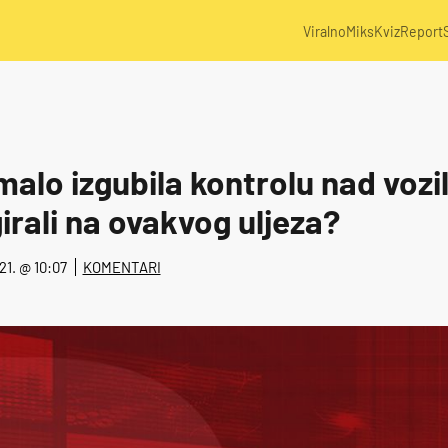
Viralno
Miks
Kviz
Report
malo izgubila kontrolu nad vozi
girali na ovakvog uljeza?
21. @ 10:07
KOMENTARI