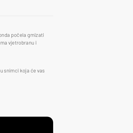
a onda počela gmizati
ema vjetrobranu i
 u snimci koja će vas