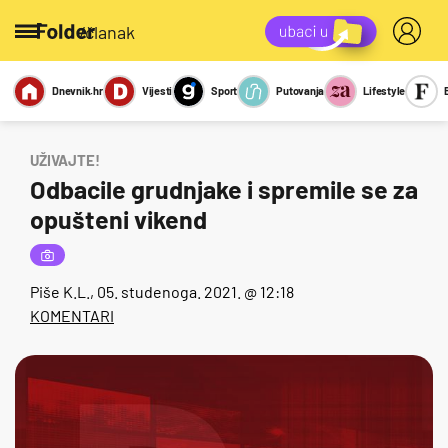
/članak
Dnevnik.hr
Vijesti
Sport
Putovanja
Lifestyle
Viralno
Miks
Kviz
Report
Sexy
UŽIVAJTE!
Odbacile grudnjake i spremile se za
opušteni vikend
Piše
K.L.
, 05. studenoga. 2021. @ 12:18
KOMENTARI