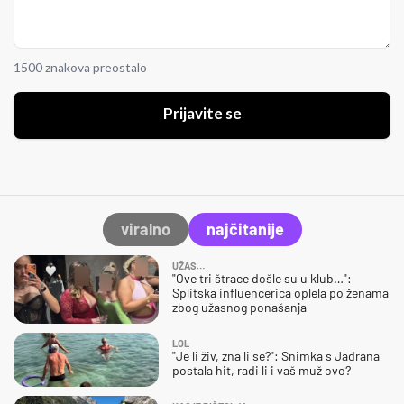
1500 znakova preostalo
Prijavite se
viralno
najčitanije
UŽAS…
"Ove tri štrace došle su u klub…":
Splitska influencerica oplela po ženama
zbog užasnog ponašanja
LOL
"Je li živ, zna li se?": Snimka s Jadrana
postala hit, radi li i vaš muž ovo?