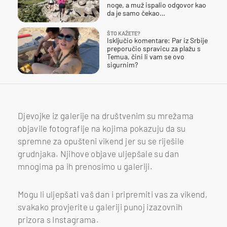
noge, a muž ispalio odgovor kao
da je samo čekao…
ŠTO KAŽETE?
Isključio komentare: Par iz Srbije
preporučio spravicu za plažu s
Temua, čini li vam se ovo
sigurnim?
Djevojke iz galerije na društvenim su mrežama
objavile fotografije na kojima pokazuju da su
spremne za opušteni vikend jer su se riješile
grudnjaka. Njihove objave uljepšale su dan
mnogima pa ih prenosimo u galeriji.
Mogu li uljepšati vaš dan i pripremiti vas za vikend,
svakako provjerite u galeriji punoj izazovnih
prizora s Instagrama.