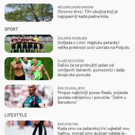
NEVJEROJATNO OPASNO
Otrovno drvo: Tihi ubojica koji je
najopasniji kada padne kiša
SPORT
ŽALGIRIS RAZBIJEN
Golijada u Litvi: Hajduku petarda i
velika prednost uoči uzvrata na Poljudu
SLAŽE SE STOŽER
Daliću će se pridružiti jedan od
omiljenih Vatrenih, pomoćnici i dalje
dvoje oko ponude
ŠOK ZA KRALJEVE
Propao najbitniji posao Reala, zvijezda
poslala odbijenicu i poručila: "Želim u
Barcelonu"
LIFESTYLE
BAŠ EFEKTNA
Kada smo na zadarskoj rivi ugledali ovu
haljinu, morali smo doznati odakle je –