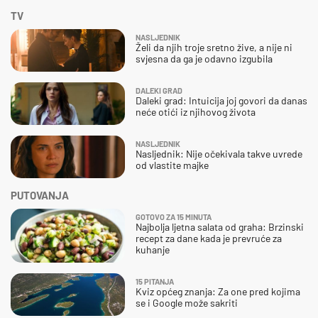
TV
NASLJEDNIK
Želi da njih troje sretno žive, a nije ni
svjesna da ga je odavno izgubila
DALEKI GRAD
Daleki grad: Intuicija joj govori da danas
neće otići iz njihovog života
NASLJEDNIK
Nasljednik: Nije očekivala takve uvrede
od vlastite majke
PUTOVANJA
GOTOVO ZA 15 MINUTA
Najbolja ljetna salata od graha: Brzinski
recept za dane kada je prevruće za
kuhanje
15 PITANJA
Kviz općeg znanja: Za one pred kojima
se i Google može sakriti