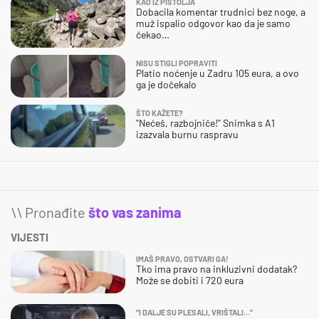
KAO IZ PIŠTOLJA
Dobacila komentar trudnici bez noge, a
muž ispalio odgovor kao da je samo
čekao…
NISU STIGLI POPRAVITI
Platio noćenje u Zadru 105 eura, a ovo
ga je dočekalo
ŠTO KAŽETE?
"Nećeš, razbojniče!" Snimka s A1
izazvala burnu raspravu
\\ Pronađite
što vas zanima
VIJESTI
IMAŠ PRAVO, OSTVARI GA!
Tko ima pravo na inkluzivni dodatak?
Može se dobiti i 720 eura
"I DALJE SU PLESALI, VRIŠTALI..."