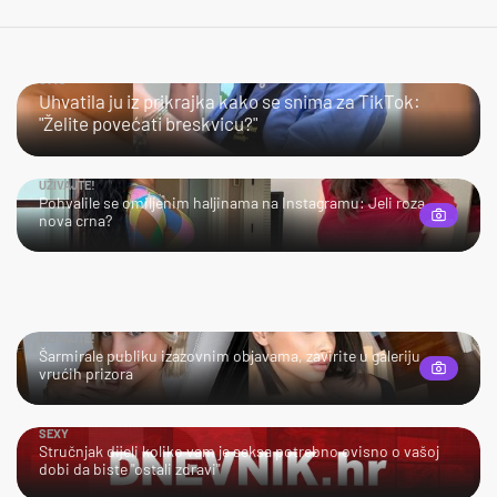
JAO…
Uhvatila ju iz prikrajka kako se snima za TikTok:
"Želite povećati breskvicu?"
UŽIVAJTE!
Pohvalile se omiljenim haljinama na Instagramu: Jeli roza
nova crna?
UŽIVAJTE!
Šarmirale publiku izazovnim objavama, zavirite u galeriju
vrućih prizora
SEXY
Stručnjak dijeli koliko vam je seksa potrebno ovisno o vašoj
dobi da biste "ostali zdravi"