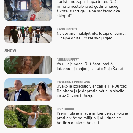
Turisti mu zapalili apartman: "U 30
minuta nestalo je 50 godina našeg
života, supruga i ja ne možemo oka
sklopiti"
KAOS U CEUTI
Na stotine maloljetnika lutaju ulicama:
"Očajne obitelji traže svoju djecu"
SHOW
"UUUUUUFFFF"
Vau, koje noge! Ružičasti badić
istaknuo je najbolje adute Maje Šuput
RASKOŠNA PROSLAVA
Ovako je izgledalo vjenčanje Tije Jurčić:
Do oltara ju je dopratio očuh, a slavilo
se uz Olivera i Rozgu
U 27. GODINI
Preminula je mlada influencerica koju je
pratilo više od milijun ljudi, dugo se
borila s opakom bolesti