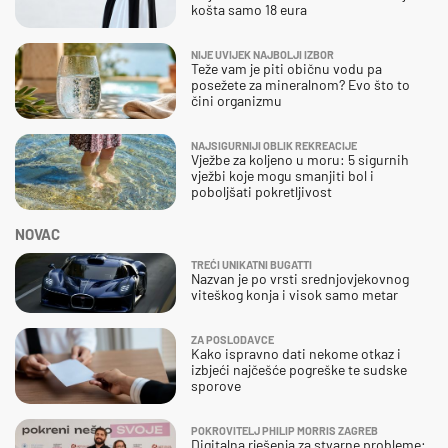
košta samo 18 eura
NIJE UVIJEK NAJBOLJI IZBOR
Teže vam je piti običnu vodu pa
posežete za mineralnom? Evo što to
čini organizmu
NAJSIGURNIJI OBLIK REKREACIJE
Vježbe za koljeno u moru: 5 sigurnih
vježbi koje mogu smanjiti bol i
poboljšati pokretljivost
NOVAC
TREĆI UNIKATNI BUGATTI
Nazvan je po vrsti srednjovjekovnog
viteškog konja i visok samo metar
ZA POSLODAVCE
Kako ispravno dati nekome otkaz i
izbjeći najčešće pogreške te sudske
sporove
POKROVITELJ PHILIP MORRIS ZAGREB
Digitalna rješenja za stvarne probleme: