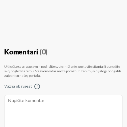
Komentari
(0)
Uključite se u raspravu – podijelite svoje mišljenje, postavite pitanja ili ponudite
svoj pogled na temu. Vaš komentar može potaknuti zanimljiv dijalog i obogatiti
zajednicu našeg portala.
Važna obavijest
!