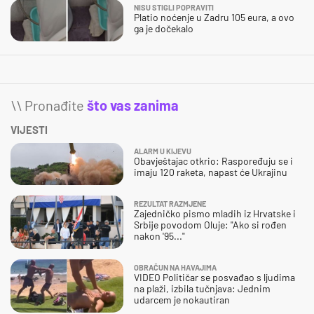
NISU STIGLI POPRAVITI
Platio noćenje u Zadru 105 eura, a ovo
ga je dočekalo
\\ Pronađite
što vas zanima
VIJESTI
ALARM U KIJEVU
Obavještajac otkrio: Raspoređuju se i
imaju 120 raketa, napast će Ukrajinu
REZULTAT RAZMJENE
Zajedničko pismo mladih iz Hrvatske i
Srbije povodom Oluje: "Ako si rođen
nakon '95..."
OBRAČUN NA HAVAJIMA
VIDEO Političar se posvađao s ljudima
na plaži, izbila tučnjava: Jednim
udarcem je nokautiran