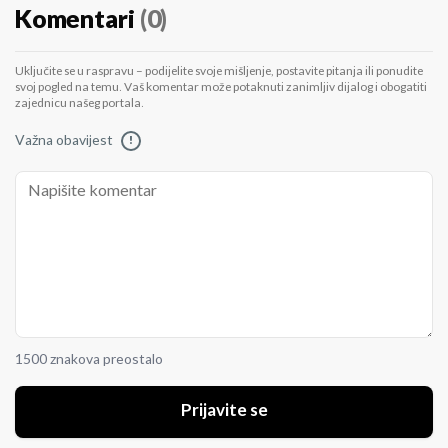
Komentari
(0)
Uključite se u raspravu – podijelite svoje mišljenje, postavite pitanja ili ponudite
svoj pogled na temu. Vaš komentar može potaknuti zanimljiv dijalog i obogatiti
zajednicu našeg portala.
Važna obavijest
!
1500 znakova preostalo
Prijavite se