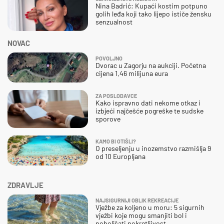
Nina Badrić: Kupaći kostim potpuno
golih leđa koji tako lijepo ističe žensku
senzualnost
NOVAC
POVOLJNO
Dvorac u Zagorju na aukciji. Početna
cijena 1,46 milijuna eura
ZA POSLODAVCE
Kako ispravno dati nekome otkaz i
izbjeći najčešće pogreške te sudske
sporove
KAMO BI OTIŠLI?
O preseljenju u inozemstvo razmišlja 9
od 10 Europljana
ZDRAVLJE
NAJSIGURNIJI OBLIK REKREACIJE
Vježbe za koljeno u moru: 5 sigurnih
vježbi koje mogu smanjiti bol i
poboljšati pokretljivost