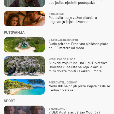
posljedice njezinih postupaka
NASLJEDNIK
Postavila mu je važno pitanje, a
odgovor ju je jako iznenadio
PUTOVANJA
NAJMANJA NA SVIJETU
Čudo prirode: Predivna pješčana plaža
na 100 metara od mora
NEDALEKO OD PLOČA
Skriveni vojni tuneli na jugu Hrvatske:
Omiljena kupališta na koja lokalci u
miru dolaze roniti i skakati u more
POKROVITELJ CORONA
Među 100 najboljih plaža svijeta našla se
i jedna hrvatska
SPORT
SVE OBJAVIO
VIDEO Australac ošišao Modrića i