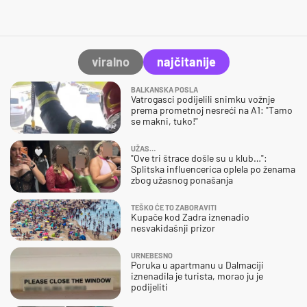
viralno
najčitanije
BALKANSKA POSLA
Vatrogasci podijelili snimku vožnje
prema prometnoj nesreći na A1: "Tamo
se makni, tuko!"
UŽAS…
"Ove tri štrace došle su u klub…":
Splitska influencerica oplela po ženama
zbog užasnog ponašanja
TEŠKO ĆE TO ZABORAVITI
Kupače kod Zadra iznenadio
nesvakidašnji prizor
URNEBESNO
Poruka u apartmanu u Dalmaciji
iznenadila je turista, morao ju je
podijeliti