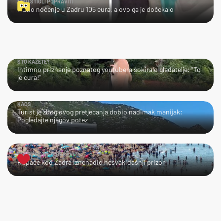
NISU STIGLI POPRAVITI
Platio noćenje u Zadru 105 eura, a ovo ga je dočekalo
ŠTO KAŽETE?
Intimno priznanje poznatog youtubera šokiralo gledatelje: "To
je cura!"
KAOS
Turist je zbog ovog pretjecanja dobio nadimak manijak:
Pogledajte njegov potez
TEŠKO ĆE TO ZABORAVITI
Kupače kod Zadra iznenadio nesvakidašnji prizor