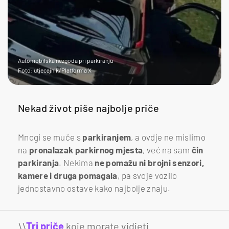
Automobilska nezgoda pri parkiranju
Foto: utjecajnik/Platforma X
Nekad život piše najbolje priče
Mnogi se muče s
parkiranjem
, a ovdje ne mislimo
na
pronalazak parkirnog mjesta
, već na sam
čin
parkiranja
. Nekima
ne pomažu ni brojni senzori,
kamere i druga pomagala
, pa svoje vozilo
jednostavno ostave kako najbolje znaju.
\\
Tri priče
koje morate vidjeti