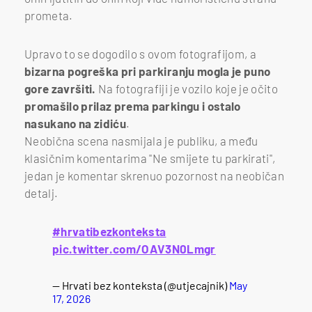
prometa.
Upravo to se dogodilo s ovom fotografijom, a
bizarna pogreška pri parkiranju mogla je puno
gore završiti.
Na fotografiji je vozilo koje je očito
promašilo prilaz prema parkingu i ostalo
nasukano na zidiću
.
Neobična scena nasmijala je publiku, a među
klasičnim komentarima "Ne smijete tu parkirati",
jedan je komentar skrenuo pozornost na neobičan
detalj.
#hrvatibezkonteksta
pic.twitter.com/OAV3N0Lmgr
— Hrvati bez konteksta (@utjecajnik)
May
17, 2026