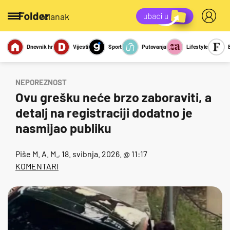
/članak
Dnevnik.hr
Vijesti
Sport
Putovanja
Lifestyle
Viralno
Miks
Kviz
Report
Sexy
NEPOREZNOST
Ovu grešku neće brzo zaboraviti, a
detalj na registraciji dodatno je
nasmijao publiku
Piše
M. A. M.
, 18. svibnja. 2026. @ 11:17
KOMENTARI