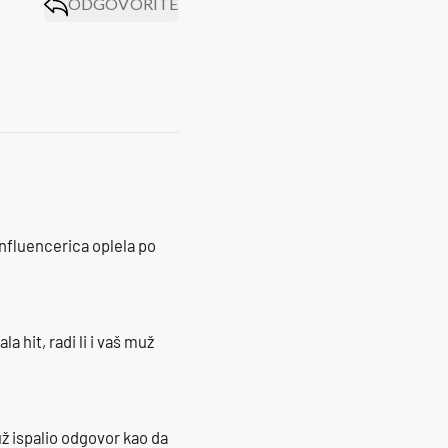
ODGOVORITE
influencerica oplela po
la hit, radi li i vaš muž
ž ispalio odgovor kao da