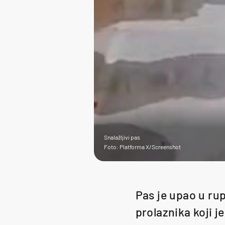
Snalažljivi pas
Foto: Platforma X/Screenshot
Pas je upao u rup
prolaznika koji j