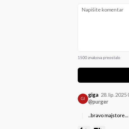
1500 znakova preostalo
giga
28. lip. 2025
GI
@purger
...bravo majstore....