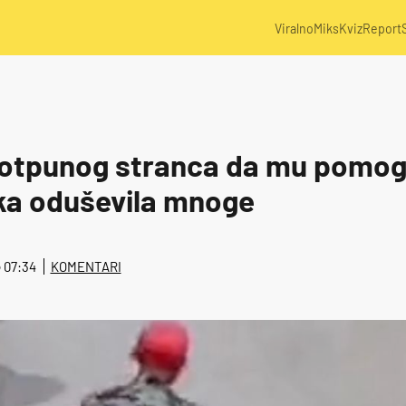
Viralno
Miks
Kviz
Report
potpunog stranca da mu pomog
ka oduševila mnoge
@ 07:34
KOMENTARI