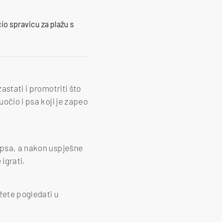
io spravicu za plažu s
astati i promotriti što
uočio i psa koji je zapeo
o psa, a nakon uspješne
igrati.
žete pogledati u