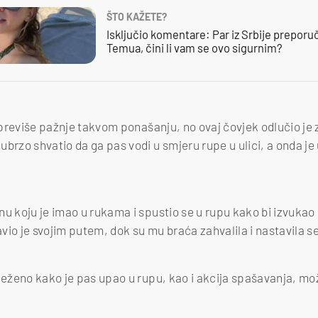
ŠTO KAŽETE?
Isključio komentare: Par iz Srbije preporuč
Temua, čini li vam se ovo sigurnim?
i previše pažnje takvom ponašanju, no ovaj čovjek odlučio je z
brzo shvatio da ga pas vodi u smjeru rupe u ulici, a onda je 
nu koju je imao u rukama i spustio se u rupu kako bi izvuka
io je svojim putem, dok su mu braća zahvalila i nastavila se 
lježeno kako je pas upao u rupu, kao i akcija spašavanja, mo