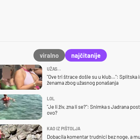
viralno
najčitanije
UŽAS…
"Ove tri štrace došle su u klub…": Splitska 
ženama zbog užasnog ponašanja
LOL
"Je li živ, zna li se?": Snimka s Jadrana posta
ovo?
KAO IZ PIŠTOLJA
Dobacila komentar trudnici bez noge, a mu