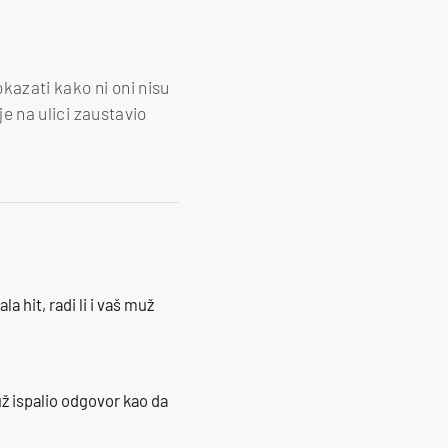
okazati kako ni oni nisu
je na ulici zaustavio
la hit, radi li i vaš muž
ž ispalio odgovor kao da