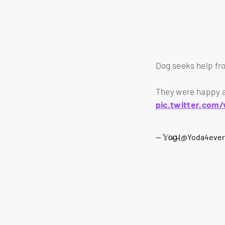
Dog seeks help fr
They were happy a
pic.twitter.com
— 𝕐o̴g̴ (@Yoda4ever