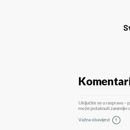
S
Komentar
Uključite se u raspravu – p
može potaknuti zanimljiv di
Važna obavijest
!