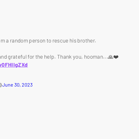
om a random person to rescue his brother.
nd grateful for the help. Thank you, hooman...🙏❤️
/v0FHIIgZXd
)
June 30, 2023