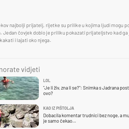
ov najbolji prijatelj, rijetke su prilike u kojima ljudi mogu p
a. Jedan čovjek dobio je priliku pokazati prijateljstvo kad ga 
akati i lajati oko njega.
orate vidjeti
LOL
"Je li živ, zna li se?": Snimka s Jadrana posta
ovo?
KAO IZ PIŠTOLJA
Dobacila komentar trudnici bez noge, a mu
je samo čekao…