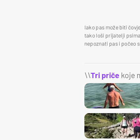
Iako pas može biti čovjek
tako loši prijatelji psim
nepoznati pas i počeo sk
\\
Tri priče
koje m