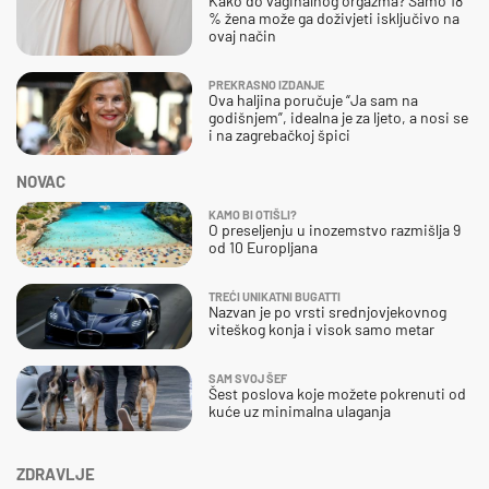
Kako do vaginalnog orgazma? Samo 18
% žena može ga doživjeti isključivo na
ovaj način
PREKRASNO IZDANJE
Ova haljina poručuje “Ja sam na
godišnjem”, idealna je za ljeto, a nosi se
i na zagrebačkoj špici
NOVAC
KAMO BI OTIŠLI?
O preseljenju u inozemstvo razmišlja 9
od 10 Europljana
TREĆI UNIKATNI BUGATTI
Nazvan je po vrsti srednjovjekovnog
viteškog konja i visok samo metar
SAM SVOJ ŠEF
Šest poslova koje možete pokrenuti od
kuće uz minimalna ulaganja
ZDRAVLJE