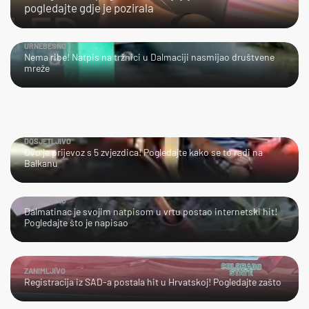
pogledajte gdje je pozirala
URNEBESNO
Nema ribe! Natpis na tržnici u Dalmaciji nasmijao društvene
mreže
DOSJETLJIVO
Ovo je prijevoz s 5 zvjezdica! Pogledajte kako se to radi na
Balkanu
URNEBESNO
Dalmatinac je svojim natpisom u vrtu postao internetski hit!
Pogledajte što je napisao
ZANIMLJIVO
Registracija iz SAD-a postala hit u Hrvatskoj! Pogledajte zašto