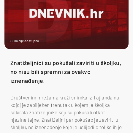
Slika nije dostupna
Znatiželjnici su pokušali zaviriti u školjku,
no nisu bili spremni za ovakvo
iznenađenje.
Društvenim mrežama kruži snimka iz Tajlanda na
kojoj je zabilježen trenutak u kojem je školjka
šokirala znatiželjnike koji su pokušali otkriti
njezine tajne. Znatiželjni par pokušao je zaviriti u
školjku, no iznenađenje koje je uslijedilo toliko ih je