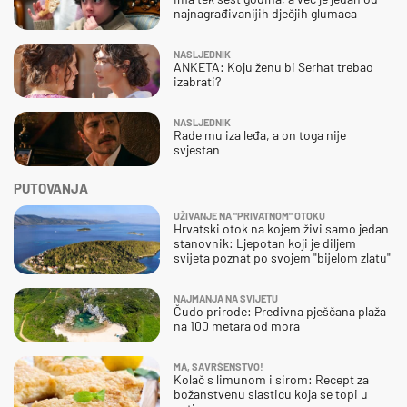
najnagrađivanijih dječjih glumaca
NASLJEDNIK
ANKETA: Koju ženu bi Serhat trebao
izabrati?
NASLJEDNIK
Rade mu iza leđa, a on toga nije
svjestan
PUTOVANJA
UŽIVANJE NA "PRIVATNOM" OTOKU
Hrvatski otok na kojem živi samo jedan
stanovnik: Ljepotan koji je diljem
svijeta poznat po svojem "bijelom zlatu"
NAJMANJA NA SVIJETU
Čudo prirode: Predivna pješčana plaža
na 100 metara od mora
MA, SAVRŠENSTVO!
Kolač s limunom i sirom: Recept za
božanstvenu slasticu koja se topi u