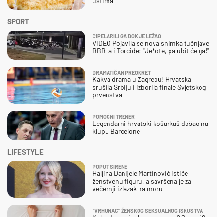
ustima
SPORT
CIPELARILI GA DOK JE LEŽAO
VIDEO Pojavila se nova snimka tučnjave
BBB-a i Torcide: "Je*ote, pa ubit će ga!"
DRAMATIČAN PREOKRET
Kakva drama u Zagrebu! Hrvatska
srušila Srbiju i izborila finale Svjetskog
prvenstva
POMOĆNI TRENER
Legendarni hrvatski košarkaš došao na
klupu Barcelone
LIFESTYLE
POPUT SIRENE
Haljina Danijele Martinović ističe
ženstvenu figuru, a savršena je za
večernji izlazak na moru
"VRHUNAC" ŽENSKOG SEKSUALNOG ISKUSTVA