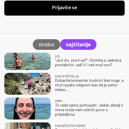
Prijavite se
viralno
najčitanije
LOL
"Je li živ, zna li se?": Snimka s Jadrana
postala hit, radi li i vaš muž ovo?
KAO IZ PIŠTOLJA
Dobacila komentar trudnici bez noge, a
muž ispalio odgovor kao da je samo
čekao…
HMM…
To rade samo psihopati: Jedan detalj s
mora može vam otkriti puno o
prijateljima
POKAŽITE ŠTO ZNATE!