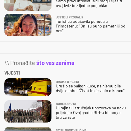
Samo pravi intelektualci mogu riješiti
ovaj kviz bez ijedne pogreške
JESTE LI PROBALI?
Turisticu oduševila ponuda u
Primoštenu: "Oni su puno pametniji od
nas"
\\ Pronađite
što vas zanima
VIJESTI
DRAMA U RIJECI
Urušio se balkon kuće, na njemu bile
dvije osobe: "Život im je visio o koncu"
BURE BARUTA
Ukrajinski stručnjak upozorava na novu
prijetnju: Ovaj grad u BiH-u bi mogao
biti žarište
STIŽU NOVE VRUĆINE