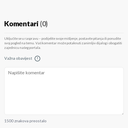
Komentari
(0)
Uključite se u raspravu – podijelite svoje mišljenje, postavite pitanja ili ponudite
svoj pogled na temu. Vaš komentar može potaknuti zanimljiv dijalog i obogatiti
zajednicu našeg portala.
Važna obavijest
!
1500 znakova preostalo