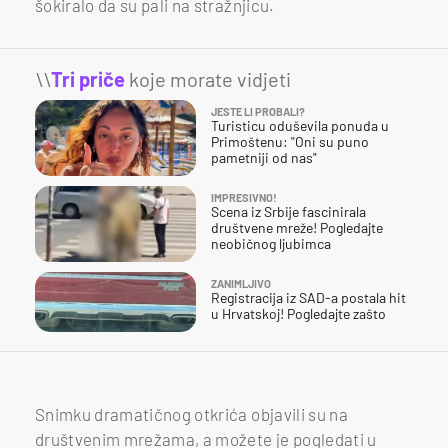
šokiralo da su pali na stražnjicu.
\\
Tri priče
koje morate vidjeti
JESTE LI PROBALI?
Turisticu oduševila ponuda u
Primoštenu: "Oni su puno
pametniji od nas"
IMPRESIVNO!
Scena iz Srbije fascinirala
društvene mreže! Pogledajte
neobičnog ljubimca
ZANIMLJIVO
Registracija iz SAD-a postala hit
u Hrvatskoj! Pogledajte zašto
Snimku dramatičnog otkrića objavili su na
društvenim mrežama, a možete je pogledati u