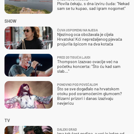
Plovila čekaju, s dna izviru čuda: "Nekad
sam se tu kupao, sad igram nogomet"
SHOW
ČUVA USPOMENU NA NJEGA
Njezinog oca obožavala je cijela
Hrvatska! Kći neprežaljenog pjevača
projurila špicom na dva kotača
PRED 20 TISUĆA LJUDI
Thompson izazvao ovacije već na
početku koncerta: "Što ću kad sam
slab..."
PONOVNO POD POVEĆALOM
Što se sve događalo na hrvatskom
otoku pod osramoćenim glumcem?
Bizarni prizori i danas izazivaju
nevjericu
TV
DALEKI GRAD
Ima tek šest godina, a već je jedan od