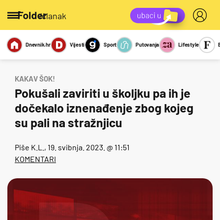
/članak
Dnevnik.hr
Vijesti
Sport
Putovanja
Lifestyle
Viralno
Miks
Kviz
Report
Sexy
KAKAV ŠOK!
Pokušali zaviriti u školjku pa ih je
dočekalo iznenađenje zbog kojeg
su pali na stražnjicu
Piše
K.L.
, 19. svibnja. 2023. @ 11:51
KOMENTARI