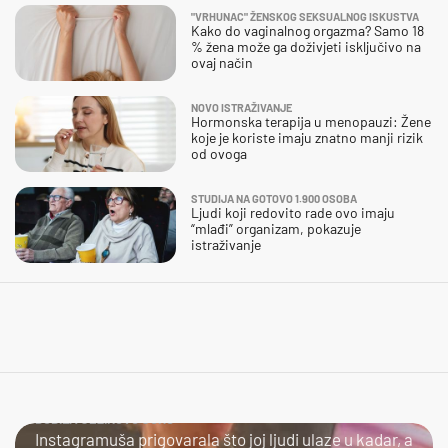
"VRHUNAC" ŽENSKOG SEKSUALNOG ISKUSTVA
Kako do vaginalnog orgazma? Samo 18
% žena može ga doživjeti isključivo na
ovaj način
NOVO ISTRAŽIVANJE
Hormonska terapija u menopauzi: Žene
koje je koriste imaju znatno manji rizik
od ovoga
STUDIJA NA GOTOVO 1.900 OSOBA
Ljudi koji redovito rade ovo imaju
“mlađi” organizam, pokazuje
istraživanje
DOBILA JEZIKOVU JUHU
Instagramuša prigovarala što joj ljudi ulaze u kadar, a