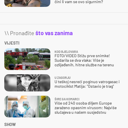
čini li vam se ovo sigurnim?
\\ Pronađite
što vas zanima
VIJESTI
KOD BJELOVARA
FOTO/VIDEO Stižu prve snimke!
Sudarila se dva vlaka: Više je
ozlijeđenih, hitne službe na terenu
U ZAGORJU
U teškoj nesreći poginuo vatrogasac i
motociklst Matija: "Ostavio je trag"
ŠIRE GA KOMARCI
Više od 240 osoba diljem Europe
zaraženo opasnim virusom: Najviše
slučajeva u našem susjedstvu
SHOW