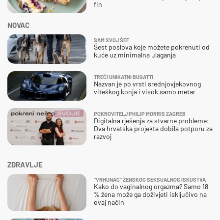
fin
NOVAC
SAM SVOJ ŠEF
Šest poslova koje možete pokrenuti od
kuće uz minimalna ulaganja
TREĆI UNIKATNI BUGATTI
Nazvan je po vrsti srednjovjekovnog
viteškog konja i visok samo metar
POKROVITELJ PHILIP MORRIS ZAGREB
Digitalna rješenja za stvarne probleme:
Dva hrvatska projekta dobila potporu za
razvoj
ZDRAVLJE
"VRHUNAC" ŽENSKOG SEKSUALNOG ISKUSTVA
Kako do vaginalnog orgazma? Samo 18
% žena može ga doživjeti isključivo na
ovaj način