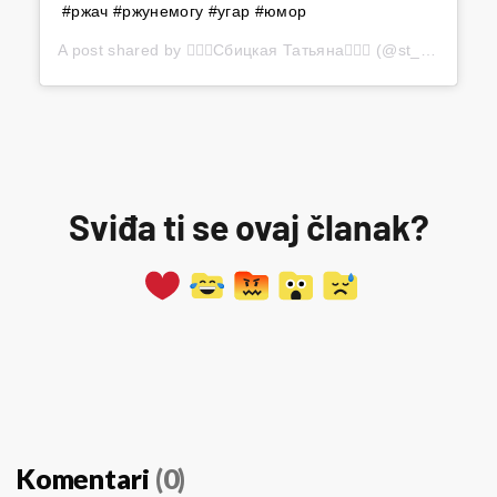
#ржач #ржунемогу #угар #юмор
A post shared by
🧚🏻‍♀️Сбицкая Татьяна🧚🏻‍♀️
(@st_063) on
N
Sviđa ti se ovaj članak?
Komentari
(0)