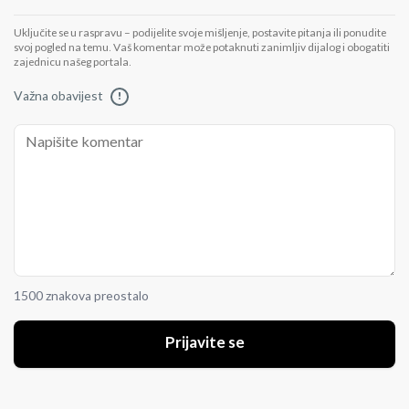
Uključite se u raspravu – podijelite svoje mišljenje, postavite pitanja ili ponudite
svoj pogled na temu. Vaš komentar može potaknuti zanimljiv dijalog i obogatiti
zajednicu našeg portala.
Važna obavijest
!
1500 znakova preostalo
Prijavite se