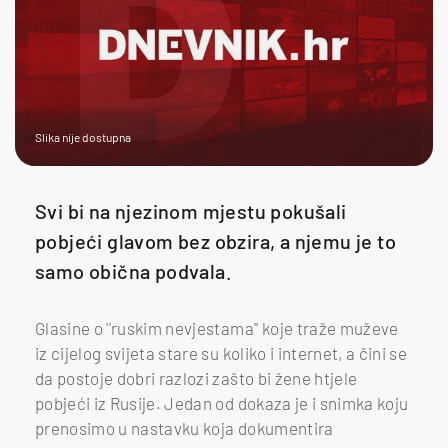
Slika nije dostupna
Svi bi na njezinom mjestu pokušali
pobjeći glavom bez obzira, a njemu je to
samo obična podvala.
Glasine o ''ruskim nevjestama'' koje traže muževe
iz cijelog svijeta stare su koliko i internet, a čini se
da postoje dobri razlozi zašto bi žene htjele
pobjeći iz Rusije. Jedan od dokaza je i snimka koju
prenosimo u nastavku koja dokumentira