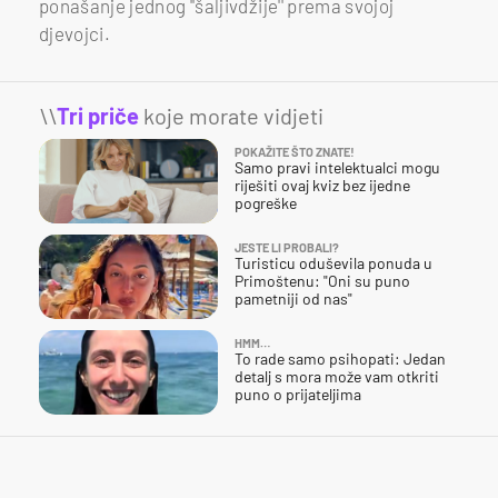
ponašanje jednog ''šaljivdžije'' prema svojoj
djevojci.
\\
Tri priče
koje morate vidjeti
POKAŽITE ŠTO ZNATE!
Samo pravi intelektualci mogu
riješiti ovaj kviz bez ijedne
pogreške
JESTE LI PROBALI?
Turisticu oduševila ponuda u
Primoštenu: "Oni su puno
pametniji od nas"
HMM…
To rade samo psihopati: Jedan
detalj s mora može vam otkriti
puno o prijateljima