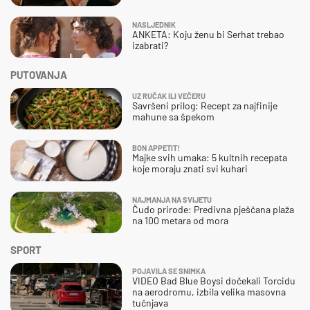
NASLJEDNIK
ANKETA: Koju ženu bi Serhat trebao
izabrati?
PUTOVANJA
UZ RUČAK ILI VEČERU
Savršeni prilog: Recept za najfinije
mahune sa špekom
BON APPETIT!
Majke svih umaka: 5 kultnih recepata
koje moraju znati svi kuhari
NAJMANJA NA SVIJETU
Čudo prirode: Predivna pješčana plaža
na 100 metara od mora
SPORT
POJAVILA SE SNIMKA
VIDEO Bad Blue Boysi dočekali Torcidu
na aerodromu, izbila velika masovna
tučnjava