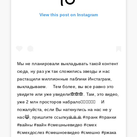
View this post on Instagram
Мы не планировали выкладывать такой контент
сюда, ну раз уж так сложились звезды и нас
растащили миллионные паблики Инстаграм,
выкладываем. ⠀ Тем более, вы все равно это
увидите или уже увидели🙈🙈🙈. Там, это видео,
уже 2 млн просторов набрало🤷‍♀️🤷‍♀️🤷‍♀️ ⠀ И
пожалуйста, если Вы наткнулись на нас не у
нас😹, пришлите ссылку🙏🙏🙏 #пранк #пранки
#вайны #вайн #смешныевидео #смех
#смехдослез #смешноевидео #смешно #ржака