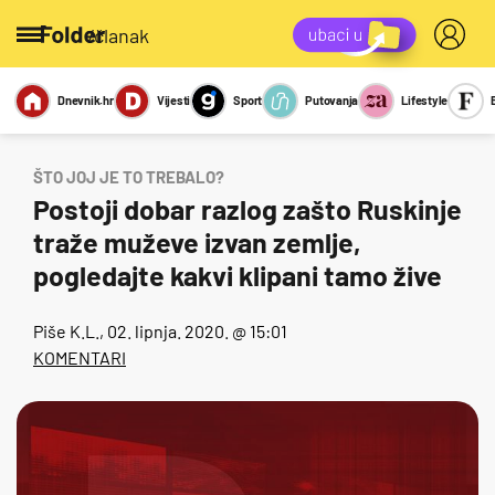
/članak
Dnevnik.hr
Vijesti
Sport
Putovanja
Lifestyle
Viralno
Miks
Kviz
Report
Sexy
ŠTO JOJ JE TO TREBALO?
Postoji dobar razlog zašto Ruskinje
traže muževe izvan zemlje,
pogledajte kakvi klipani tamo žive
Piše
K.L.
, 02. lipnja. 2020. @ 15:01
KOMENTARI