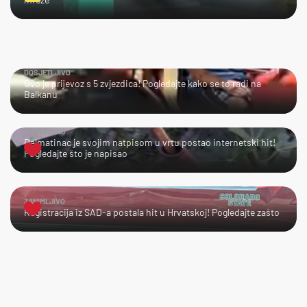
DOSJETLJIVO
Ovo je prijevoz s 5 zvjezdica! Pogledajte kako se to radi na
Balkanu
URNEBESNO
Dalmatinac je svojim natpisom u vrtu postao internetski hit!
Pogledajte što je napisao
ZANIMLJIVO
Registracija iz SAD-a postala hit u Hrvatskoj! Pogledajte zašto