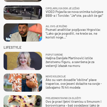
CIPELARILI GA DOK JE LEŽAO
VIDEO Pojavila se nova snimka tučnjave
BBB-a i Torcide: "Je*ote, pa ubit će ga!"
AU, OVO JE RUŽNO
Poznati analitičar popljuvao Hrgovića:
"Lako ga je pogoditi, ne kreće se, ne
koristi noge..."
LIFESTYLE
POPUT SIRENE
Haljina Danijele Martinović ističe
ženstvenu figuru, a savršena je za
večernji izlazak na moru
NOVE KOLEKCIJE
Ako su vam dosadile “obične” plave
traperice, ove jeseni dolazite na svoje -
izdvajamo 15 hit modela
PREJEDNOSTAVNO ZA SLOŽITI
Ovo je pravi ljetni tiramisu s limunom i
borovnicama – baš osvježava i jako je