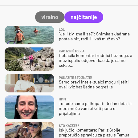
viralno
najčitanije
LOL
"Je li živ, zna li se?": Snimka s Jadrana
postala hit, radi li i vaš muž ovo?
KAO IZ PIŠTOLJA
Dobacila komentar trudnici bez noge, a
muž ispalio odgovor kao da je samo
čekao…
POKAŽITE ŠTO ZNATE!
Samo pravi intelektualci mogu riješiti
ovaj kviz bez ijedne pogreške
HMM…
To rade samo psihopati: Jedan detalj s
mora može vam otkriti puno o
prijateljima
ŠTO KAŽETE?
Isključio komentare: Par iz Srbije
preporučio spravicu za plažu s Temua,