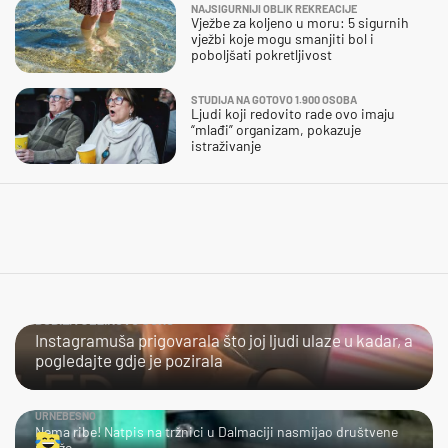
NAJSIGURNIJI OBLIK REKREACIJE
Vježbe za koljeno u moru: 5 sigurnih
vježbi koje mogu smanjiti bol i
poboljšati pokretljivost
STUDIJA NA GOTOVO 1.900 OSOBA
Ljudi koji redovito rade ovo imaju
“mlađi” organizam, pokazuje
istraživanje
DOBILA JEZIKOVU JUHU
Instagramuša prigovarala što joj ljudi ulaze u kadar, a
pogledajte gdje je pozirala
URNEBESNO
Nema ribe! Natpis na tržnici u Dalmaciji nasmijao društvene
mreže