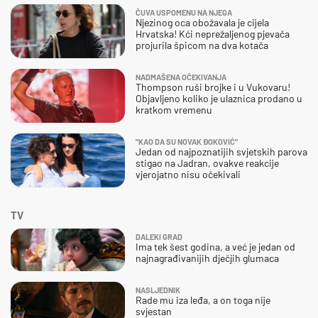
ČUVA USPOMENU NA NJEGA
Njezinog oca obožavala je cijela
Hrvatska! Kći neprežaljenog pjevača
projurila špicom na dva kotača
NADMAŠENA OČEKIVANJA
Thompson ruši brojke i u Vukovaru!
Objavljeno koliko je ulaznica prodano u
kratkom vremenu
"KAO DA SU NOVAK ĐOKOVIĆ"
Jedan od najpoznatijih svjetskih parova
stigao na Jadran, ovakve reakcije
vjerojatno nisu očekivali
TV
DALEKI GRAD
Ima tek šest godina, a već je jedan od
najnagrađivanijih dječjih glumaca
NASLJEDNIK
Rade mu iza leđa, a on toga nije
svjestan