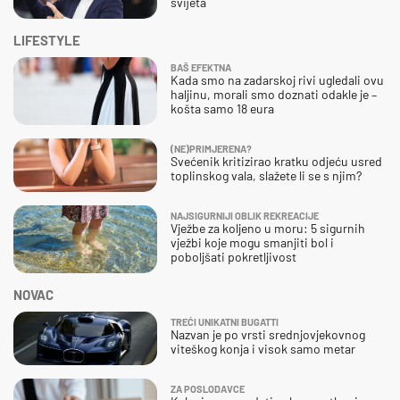
svijeta
LIFESTYLE
BAŠ EFEKTNA
Kada smo na zadarskoj rivi ugledali ovu
haljinu, morali smo doznati odakle je –
košta samo 18 eura
(NE)PRIMJERENA?
Svećenik kritizirao kratku odjeću usred
toplinskog vala, slažete li se s njim?
NAJSIGURNIJI OBLIK REKREACIJE
Vježbe za koljeno u moru: 5 sigurnih
vježbi koje mogu smanjiti bol i
poboljšati pokretljivost
NOVAC
TREĆI UNIKATNI BUGATTI
Nazvan je po vrsti srednjovjekovnog
viteškog konja i visok samo metar
ZA POSLODAVCE