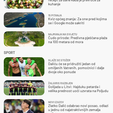
kuhanje
15 PITANJA
Kviz općeg znanja: Za one pred kojima
se i Google može sakriti
NAJMANJA NA SVIJETU
Čudo prirode: Predivna pješčana plaža
na 100 metara od mora
SPORT
SLAŽE SE STOŽER
Daliću će se pridružiti jedan od
omiljenih Vatrenih, pomoćnici i dalje
dvoje oko ponude
ŽALGIRIS RAZBIJEN
Golijada u Litvi: Hajduku petarda i
velika prednost uoči uzvrata na Poljudu
NOVI IZAZOV
Zlatko Dalić odabrao novi posao, odlazi
u jednu od najatraktivnijih zemalja