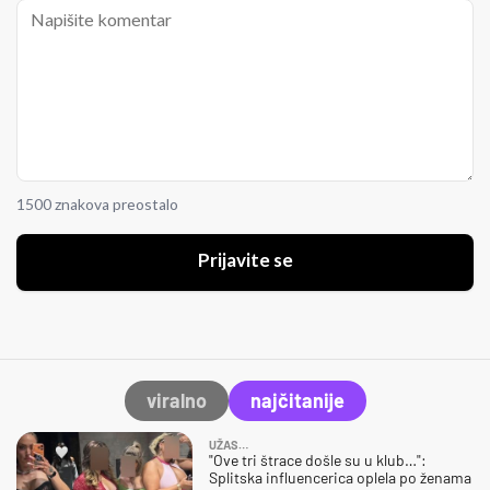
1500 znakova preostalo
Prijavite se
viralno
najčitanije
UŽAS…
"Ove tri štrace došle su u klub…":
Splitska influencerica oplela po ženama