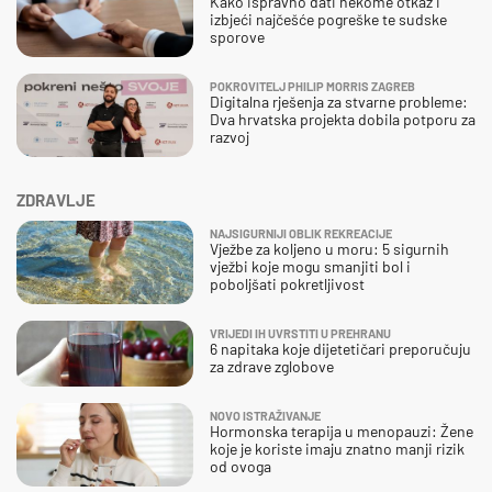
Kako ispravno dati nekome otkaz i
izbjeći najčešće pogreške te sudske
sporove
POKROVITELJ PHILIP MORRIS ZAGREB
Digitalna rješenja za stvarne probleme:
Dva hrvatska projekta dobila potporu za
razvoj
ZDRAVLJE
NAJSIGURNIJI OBLIK REKREACIJE
Vježbe za koljeno u moru: 5 sigurnih
vježbi koje mogu smanjiti bol i
poboljšati pokretljivost
VRIJEDI IH UVRSTITI U PREHRANU
6 napitaka koje dijetetičari preporučuju
za zdrave zglobove
NOVO ISTRAŽIVANJE
Hormonska terapija u menopauzi: Žene
koje je koriste imaju znatno manji rizik
od ovoga