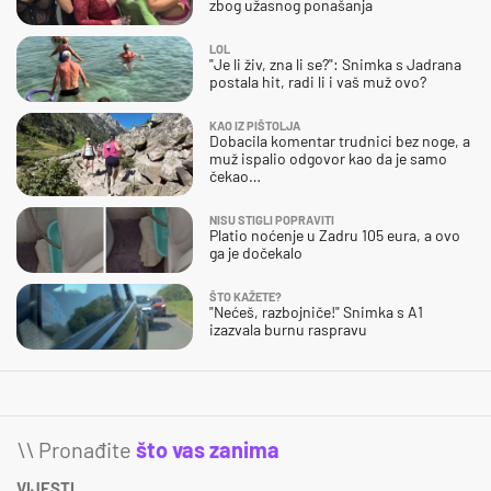
zbog užasnog ponašanja
LOL
"Je li živ, zna li se?": Snimka s Jadrana
postala hit, radi li i vaš muž ovo?
KAO IZ PIŠTOLJA
Dobacila komentar trudnici bez noge, a
muž ispalio odgovor kao da je samo
čekao…
NISU STIGLI POPRAVITI
Platio noćenje u Zadru 105 eura, a ovo
ga je dočekalo
ŠTO KAŽETE?
"Nećeš, razbojniče!" Snimka s A1
izazvala burnu raspravu
\\ Pronađite
što vas zanima
VIJESTI