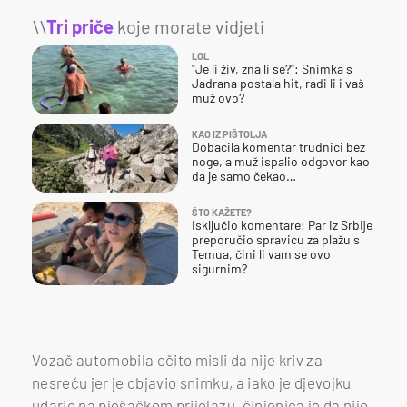
\\
Tri priče
koje morate vidjeti
LOL
"Je li živ, zna li se?": Snimka s
Jadrana postala hit, radi li i vaš
muž ovo?
KAO IZ PIŠTOLJA
Dobacila komentar trudnici bez
noge, a muž ispalio odgovor kao
da je samo čekao…
ŠTO KAŽETE?
Isključio komentare: Par iz Srbije
preporučio spravicu za plažu s
Temua, čini li vam se ovo
sigurnim?
Vozač automobila očito misli da nije kriv za
nesreću jer je objavio snimku, a iako je djevojku
udario na pješačkom prijelazu, činjenica je da nije