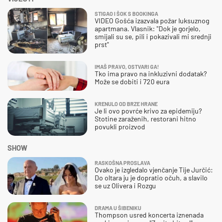
STIGAO I ŠOK S BOOKINGA
VIDEO Gošća izazvala požar luksuznog
apartmana. Vlasnik: "Dok je gorjelo,
smijali su se, pili i pokazivali mi srednji
prst"
IMAŠ PRAVO, OSTVARI GA!
Tko ima pravo na inkluzivni dodatak?
Može se dobiti i 720 eura
KRENULO OD BRZE HRANE
Je li ovo povrće krivo za epidemiju?
Stotine zaraženih, restorani hitno
povukli proizvod
SHOW
RASKOŠNA PROSLAVA
Ovako je izgledalo vjenčanje Tije Jurčić:
Do oltara ju je dopratio očuh, a slavilo
se uz Olivera i Rozgu
DRAMA U ŠIBENIKU
Thompson usred koncerta iznenada