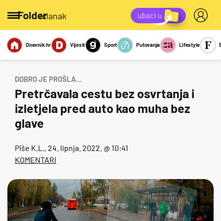
/članak
Dnevnik.hr
Vijesti
Sport
Putovanja
Lifestyle
Viralno
Miks
Kviz
Report
Sexy
DOBRO JE PROŠLA...
Pretrčavala cestu bez osvrtanja i
izletjela pred auto kao muha bez
glave
Piše
K.L.
, 24. lipnja. 2022. @ 10:41
KOMENTARI