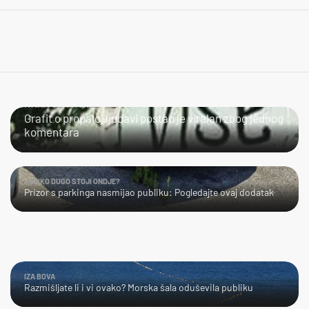
IVANA SE SPASILA
Grafit o propaloj ljubavi postao je viralan zbog jednog
komentara
KOLIKO DUGO STOJI ONDJE?
Prizor s parkinga nasmijao publiku: Pogledajte ovaj dodatak
IZA BOVA
Razmišljate li i vi ovako? Morska šala oduševila publiku