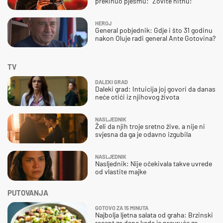
prekinuo pjesmu: "Zovite hitnu!"
HEROJ
General pobjednik: Gdje i što 31 godinu
nakon Oluje radi general Ante Gotovina?
TV
DALEKI GRAD
Daleki grad: Intuicija joj govori da danas
neće otići iz njihovog života
NASLJEDNIK
Želi da njih troje sretno žive, a nije ni
svjesna da ga je odavno izgubila
NASLJEDNIK
Nasljednik: Nije očekivala takve uvrede
od vlastite majke
PUTOVANJA
GOTOVO ZA 15 MINUTA
Najbolja ljetna salata od graha: Brzinski
recept za dane kada je prevruće za