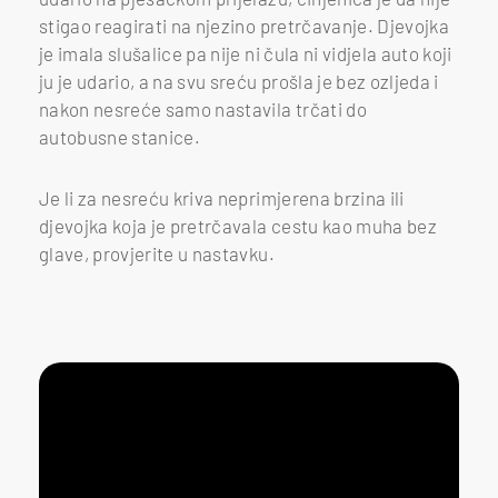
stigao reagirati na njezino pretrčavanje. Djevojka
je imala slušalice pa nije ni čula ni vidjela auto koji
ju je udario, a na svu sreću prošla je bez ozljeda i
nakon nesreće samo nastavila trčati do
autobusne stanice.
Je li za nesreću kriva neprimjerena brzina ili
djevojka koja je pretrčavala cestu kao muha bez
glave, provjerite u nastavku.