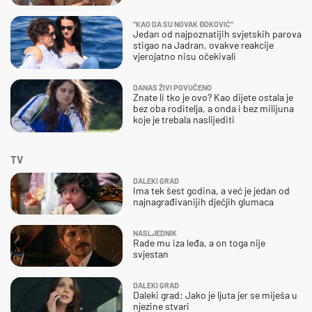
"KAO DA SU NOVAK ĐOKOVIĆ"
Jedan od najpoznatijih svjetskih parova
stigao na Jadran, ovakve reakcije
vjerojatno nisu očekivali
DANAS ŽIVI POVUČENO
Znate li tko je ovo? Kao dijete ostala je
bez oba roditelja, a onda i bez milijuna
koje je trebala naslijediti
TV
DALEKI GRAD
Ima tek šest godina, a već je jedan od
najnagrađivanijih dječjih glumaca
NASLJEDNIK
Rade mu iza leđa, a on toga nije
svjestan
DALEKI GRAD
Daleki grad: Jako je ljuta jer se miješa u
njezine stvari