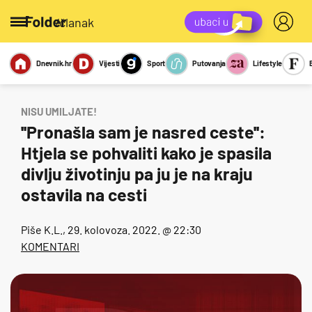
/članak
Dnevnik.hr
Vijesti
Sport
Putovanja
Lifestyle
Viralno
Miks
Kviz
Report
Sexy
NISU UMILJATE!
''Pronašla sam je nasred ceste'':
Htjela se pohvaliti kako je spasila
divlju životinju pa ju je na kraju
ostavila na cesti
Piše
K.L.
, 29. kolovoza. 2022. @ 22:30
KOMENTARI