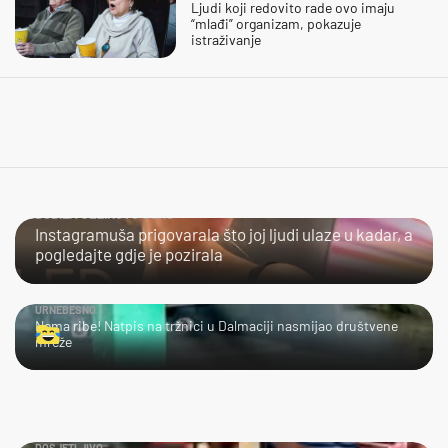
Ljudi koji redovito rade ovo imaju
“mlađi” organizam, pokazuje
istraživanje
DOBILA JEZIKOVU JUHU
Instagramuša prigovarala što joj ljudi ulaze u kadar, a
pogledajte gdje je pozirala
URNEBESNO
Nema ribe! Natpis na tržnici u Dalmaciji nasmijao društvene
mreže
DOSJETLJIVO