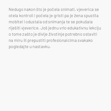
Nedugo nakon što je počela snimati, vjeverica se
otela kontroli i počela je gristi pa je žena spustila
mobitel i odustala od snimanja te se pokušala
riješiti vjeverice. Još jednu vrlo edukativnu lekciju
o tome zašto je divlje životinje potrebno ostaviti
na miru ili prepustiti profesionalcima svakako
pogledajte u nastavku.