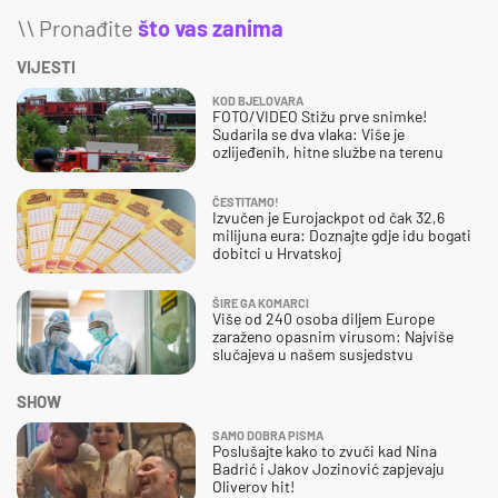
\\ Pronađite
što vas zanima
VIJESTI
KOD BJELOVARA
FOTO/VIDEO Stižu prve snimke!
Sudarila se dva vlaka: Više je
ozlijeđenih, hitne službe na terenu
ČESTITAMO!
Izvučen je Eurojackpot od čak 32,6
milijuna eura: Doznajte gdje idu bogati
dobitci u Hrvatskoj
ŠIRE GA KOMARCI
Više od 240 osoba diljem Europe
zaraženo opasnim virusom: Najviše
slučajeva u našem susjedstvu
SHOW
SAMO DOBRA PISMA
Poslušajte kako to zvuči kad Nina
Badrić i Jakov Jozinović zapjevaju
Oliverov hit!