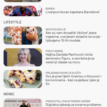
BOMBA!
Liverpool doveo kapetana Barcelone!
LIFESTYLE
NOVE KOLEKCIJE
Ako su vam dosadile “obične” plave
traperice, ove jeseni dolazite na svoje -
izdvajamo 15 hit modela
POPUT SIRENE
Haljina Danijele Martinović ističe
ženstvenu figuru, a savršena je za
večernji izlazak na moru
PREJEDNOSTAVNO ZA SLOŽITI
Ovo je pravi ljetni tiramisu s limunom i
borovnicama – baš osvježava i jako je
fin
NOVAC
POKROVITELJ PHILIP MORRIS ZAGREB
Digitalna rješenja za stvarne probleme: