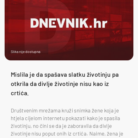
Slika nije dostupna
Mislila je da spašava slatku životinju pa
otkrila da divlje životinje nisu kao iz
crtića.
Društvenim mrežama kruži snimka žene koja je
htjela cijelom internetu pokazati kako je spasila
životinju, no čini se da je zaboravila da divlje
životinje nisu poput onih iz crtića. Naime, žena je