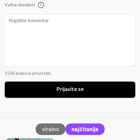
Važna obavijest
!
1500 znakova preostalo
Prijavite se
viralno
najčitanije