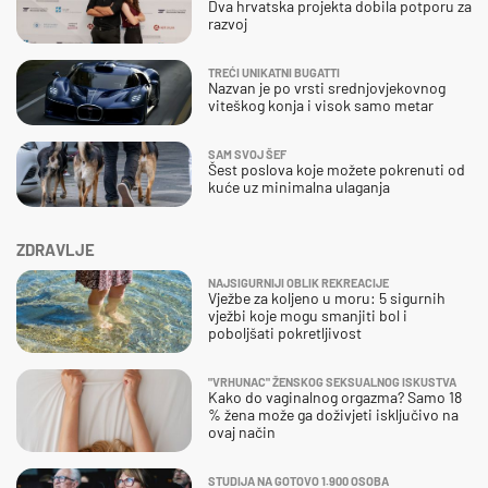
Dva hrvatska projekta dobila potporu za
razvoj
TREĆI UNIKATNI BUGATTI
Nazvan je po vrsti srednjovjekovnog
viteškog konja i visok samo metar
SAM SVOJ ŠEF
Šest poslova koje možete pokrenuti od
kuće uz minimalna ulaganja
ZDRAVLJE
NAJSIGURNIJI OBLIK REKREACIJE
Vježbe za koljeno u moru: 5 sigurnih
vježbi koje mogu smanjiti bol i
poboljšati pokretljivost
"VRHUNAC" ŽENSKOG SEKSUALNOG ISKUSTVA
Kako do vaginalnog orgazma? Samo 18
% žena može ga doživjeti isključivo na
ovaj način
STUDIJA NA GOTOVO 1.900 OSOBA