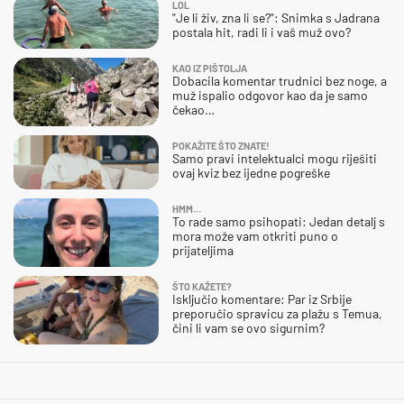
LOL
"Je li živ, zna li se?": Snimka s Jadrana
postala hit, radi li i vaš muž ovo?
KAO IZ PIŠTOLJA
Dobacila komentar trudnici bez noge, a
muž ispalio odgovor kao da je samo
čekao…
POKAŽITE ŠTO ZNATE!
Samo pravi intelektualci mogu riješiti
ovaj kviz bez ijedne pogreške
HMM…
To rade samo psihopati: Jedan detalj s
mora može vam otkriti puno o
prijateljima
ŠTO KAŽETE?
Isključio komentare: Par iz Srbije
preporučio spravicu za plažu s Temua,
čini li vam se ovo sigurnim?