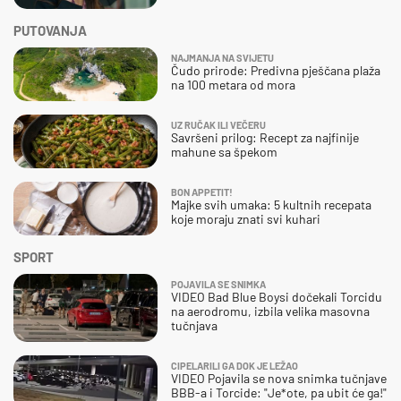
PUTOVANJA
NAJMANJA NA SVIJETU
Čudo prirode: Predivna pješčana plaža
na 100 metara od mora
UZ RUČAK ILI VEČERU
Savršeni prilog: Recept za najfinije
mahune sa špekom
BON APPETIT!
Majke svih umaka: 5 kultnih recepata
koje moraju znati svi kuhari
SPORT
POJAVILA SE SNIMKA
VIDEO Bad Blue Boysi dočekali Torcidu
na aerodromu, izbila velika masovna
tučnjava
CIPELARILI GA DOK JE LEŽAO
VIDEO Pojavila se nova snimka tučnjave
BBB-a i Torcide: "Je*ote, pa ubit će ga!"