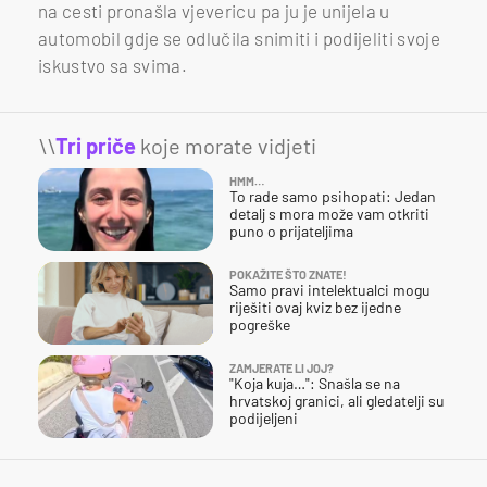
na cesti pronašla vjevericu pa ju je unijela u
automobil gdje se odlučila snimiti i podijeliti svoje
iskustvo sa svima.
\\
Tri priče
koje morate vidjeti
HMM…
To rade samo psihopati: Jedan
detalj s mora može vam otkriti
puno o prijateljima
POKAŽITE ŠTO ZNATE!
Samo pravi intelektualci mogu
riješiti ovaj kviz bez ijedne
pogreške
ZAMJERATE LI JOJ?
"Koja kuja…": Snašla se na
hrvatskoj granici, ali gledatelji su
podijeljeni