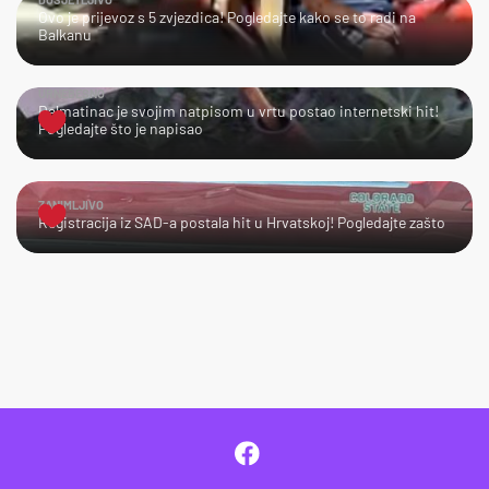
Ovo je prijevoz s 5 zvjezdica! Pogledajte kako se to radi na
Balkanu
URNEBESNO
Dalmatinac je svojim natpisom u vrtu postao internetski hit!
Pogledajte što je napisao
ZANIMLJIVO
Registracija iz SAD-a postala hit u Hrvatskoj! Pogledajte zašto