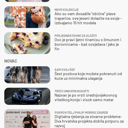
NOVE KOLEKCIJE
Ako su vam dosadile “obične” plave
traperice, ove jeseni dolazite na svoje -
izdvajamo 15 hit modela
PREJEDNOSTAVNO ZA SLOŽITI
Ovo je pravi ljetni tiramisu s limunom i
borovnicama – baš osvježava i jako je
fin
NOVAC
SAM SVOJ ŠEF
Šest poslova koje možete pokrenuti od
kuće uz minimalna ulaganja
TREĆI UNIKATNI BUGATTI
Nazvan je po vrsti srednjovjekovnog
viteškog konja i visok samo metar
POKROVITELJ PHILIP MORRIS ZAGREB
Digitalna rješenja za stvarne probleme:
Dva hrvatska projekta dobila potporu za
razvoj