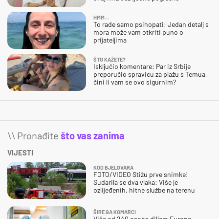
HMM…
To rade samo psihopati: Jedan detalj s
mora može vam otkriti puno o
prijateljima
ŠTO KAŽETE?
Isključio komentare: Par iz Srbije
preporučio spravicu za plažu s Temua,
čini li vam se ovo sigurnim?
\\ Pronađite
što vas zanima
VIJESTI
KOD BJELOVARA
FOTO/VIDEO Stižu prve snimke!
Sudarila se dva vlaka: Više je
ozlijeđenih, hitne službe na terenu
ŠIRE GA KOMARCI
Više od 240 osoba diljem Europe