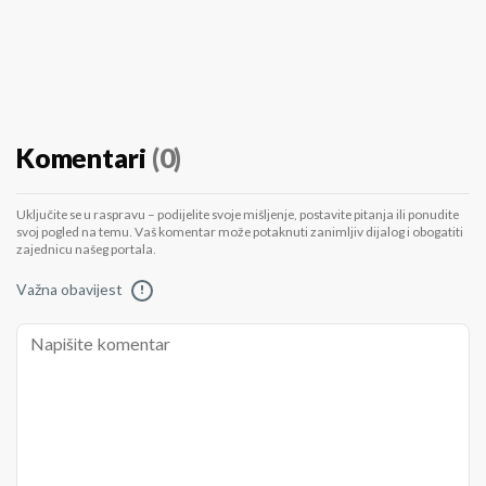
Komentari
(0)
Uključite se u raspravu – podijelite svoje mišljenje, postavite pitanja ili ponudite
svoj pogled na temu. Vaš komentar može potaknuti zanimljiv dijalog i obogatiti
zajednicu našeg portala.
Važna obavijest
!