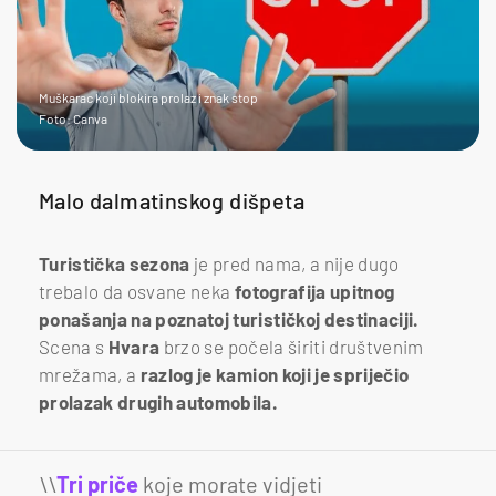
Muškarac koji blokira prolaz i znak stop
Foto: Canva
Malo dalmatinskog dišpeta
Turistička sezona
je pred nama, a nije dugo
trebalo da osvane neka
fotografija upitnog
ponašanja na poznatoj turističkoj destinaciji.
Scena s
Hvara
brzo se počela širiti društvenim
mrežama, a
razlog je kamion koji je spriječio
prolazak drugih automobila.
\\
Tri priče
koje morate vidjeti