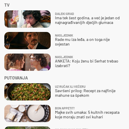
TV
DALEKI GRAD
Ima tek šest godina, a već je jedan od
najnagrađivanijih dječjih glumaca
NASLJEDNIK
Rade mu iza leđa, a on toga nije
svjestan
NASLJEDNIK
ANKETA: Koju ženu bi Serhat trebao
izabrati?
PUTOVANJA
UZ RUČAK ILI VEČERU
Savršeni prilog: Recept za najfinije
mahune sa špekom
BON APPETIT!
Majke svih umaka: 5 kultnih recepata
koje moraju znati svi kuhari