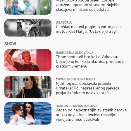
zaraženo opasnim virusom: Najviše
slučajeva u našem susjedstvu
U ZAGORJU
U teškoj nesreći poginuo vatrogasac i
motociklst Matija: "Ostavio je trag"
SHOW
NADMAŠENA OČEKIVANJA
Thompson ruši brojke i u Vukovaru!
Objavljeno koliko je ulaznica prodano u
kratkom vremenu
ČUVA USPOMENU NA NJEGA
Njezinog oca obožavala je cijela
Hrvatska! Kći neprežaljenog pjevača
projurila špicom na dva kotača
"KAO DA SU NOVAK ĐOKOVIĆ"
Jedan od najpoznatijih svjetskih parova
stigao na Jadran, ovakve reakcije
vjerojatno nisu očekivali