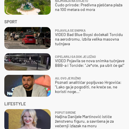
NAJMANJA NA SVIJETU
Čudo prirode: Predivna pješčana plaža
na 100 metara od mora
SPORT
POJAVILA SE SNIMKA
VIDEO Bad Blue Boysi dočekali Torcidu
na aerodromu, izbila velika masovna
tučnjava
CIPELARILI GA DOK JE LEŽAO
VIDEO Pojavila se nova snimka tučnjave
BBB-a i Torcide: "Je*ote, pa ubit će ga!"
AU, OVO JE RUŽNO
Poznati analitičar popljuvao Hrgovića:
"Lako ga je pogoditi, ne kreće se, ne
koristi noge..."
LIFESTYLE
POPUT SIRENE
Haljina Danijele Martinović ističe
ženstvenu figuru, a savršena je za
večernji izlazak na moru