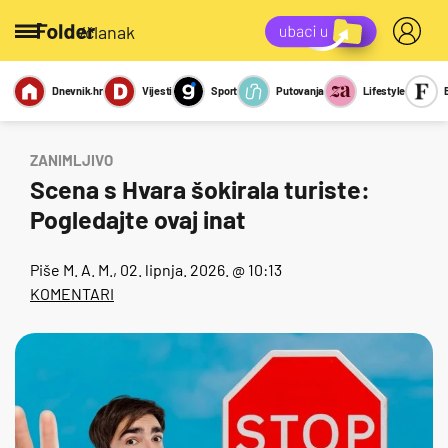
/članak
Dnevnik.hr
Vijesti
Sport
Putovanja
Lifestyle
Viralno
Miks
Kviz
Report
Sexy
ZANIMLJIVO
Scena s Hvara šokirala turiste:
Pogledajte ovaj inat
Piše
M. A. M.
, 02. lipnja. 2026. @ 10:13
KOMENTARI