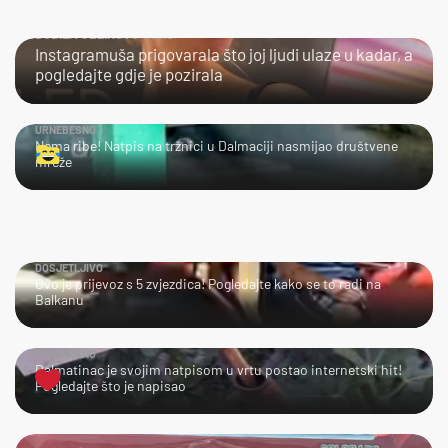
DOBILA JEZIKOVU JUHU
Instagramuša prigovarala što joj ljudi ulaze u kadar, a
pogledajte gdje je pozirala
URNEBESNO
Nema ribe! Natpis na tržnici u Dalmaciji nasmijao društvene
mreže
DOSJETLJIVO
Ovo je prijevoz s 5 zvjezdica! Pogledajte kako se to radi na
Balkanu
URNEBESNO
Dalmatinac je svojim natpisom u vrtu postao internetski hit!
Pogledajte što je napisao