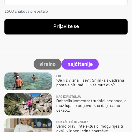
1500 znakova preostalo
Prijavite se
viralno
najčitanije
LOL
"Je li živ, zna li se?": Snimka s Jadrana
postala hit, radi li i vaš muž ovo?
KAO IZ PIŠTOLJA
Dobacila komentar trudnici bez noge, a
muž ispalio odgovor kao da je samo
čekao…
POKAŽITE ŠTO ZNATE!
Samo pravi intelektualci mogu riješiti
ovaj kviz bez ijedne pogreške