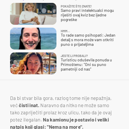
POKAŽITE ŠTO ZNATE!
Samo pravi intelektualci mogu
riješiti ovaj kviz bez ijedne
pogreške
HMM…
To rade samo psihopati: Jedan
detalj s mora može vam otkriti
puno o prijateljima
JESTE LI PROBALI?
Turisticu oduševila ponuda u
Primoštenu: "Oni su puno
pametniji od nas"
Da bi stvar bila gora, razlog tome nije nepažnja,
već
čisti inat.
Naravno da nitko ne može samo
tako zapriječiti prolaz kroz ulicu, tako da je ovaj
potez ilegalan.
Na kamionu je postavio i veliki
natpis koji glasi: "Nema na more".