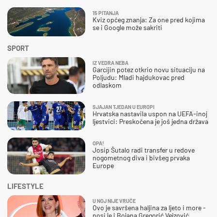
15 PITANJA
Kviz općeg znanja: Za one pred kojima
se i Google može sakriti
SPORT
IZ VEDRA NEBA
Garcijin potez otkrio novu situaciju na
Poljudu: Mladi hajdukovac pred
odlaskom
SJAJAN TJEDAN U EUROPI
Hrvatska nastavila uspon na UEFA-inoj
ljestvici: Preskočena je još jedna država
OPA!
Josip Šutalo radi transfer u redove
nogometnog diva i bivšeg prvaka
Europe
LIFESTYLE
U NOJ NIJE VRUĆE
Ovo je savršena haljina za ljeto i more -
nosi je i Bojana Gregorić Vejzović