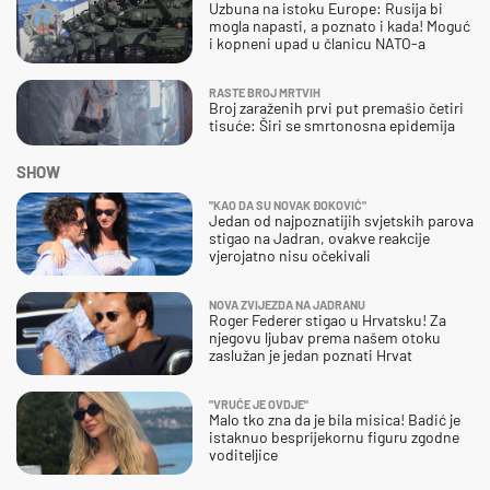
Uzbuna na istoku Europe: Rusija bi
mogla napasti, a poznato i kada! Moguć
i kopneni upad u članicu NATO-a
RASTE BROJ MRTVIH
Broj zaraženih prvi put premašio četiri
tisuće: Širi se smrtonosna epidemija
SHOW
"KAO DA SU NOVAK ĐOKOVIĆ"
Jedan od najpoznatijih svjetskih parova
stigao na Jadran, ovakve reakcije
vjerojatno nisu očekivali
NOVA ZVIJEZDA NA JADRANU
Roger Federer stigao u Hrvatsku! Za
njegovu ljubav prema našem otoku
zaslužan je jedan poznati Hrvat
"VRUĆE JE OVDJE"
Malo tko zna da je bila misica! Badić je
istaknuo besprijekornu figuru zgodne
voditeljice