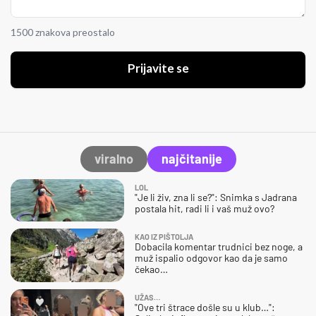
1500 znakova preostalo
Prijavite se
viralno
najčitanije
LOL
"Je li živ, zna li se?": Snimka s Jadrana
postala hit, radi li i vaš muž ovo?
KAO IZ PIŠTOLJA
Dobacila komentar trudnici bez noge, a
muž ispalio odgovor kao da je samo
čekao…
UŽAS…
"Ove tri štrace došle su u klub…":