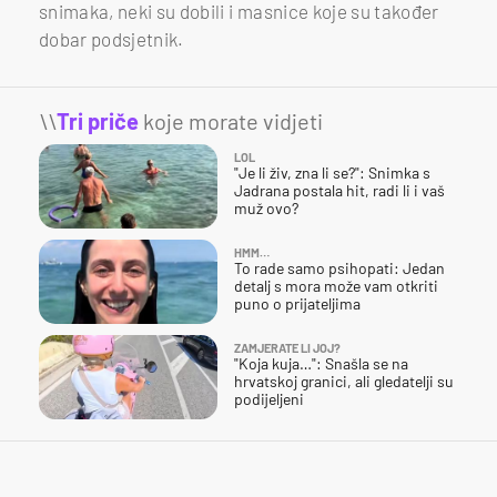
snimaka, neki su dobili i masnice koje su također
dobar podsjetnik.
\\
Tri priče
koje morate vidjeti
LOL
"Je li živ, zna li se?": Snimka s
Jadrana postala hit, radi li i vaš
muž ovo?
HMM…
To rade samo psihopati: Jedan
detalj s mora može vam otkriti
puno o prijateljima
ZAMJERATE LI JOJ?
"Koja kuja…": Snašla se na
hrvatskoj granici, ali gledatelji su
podijeljeni