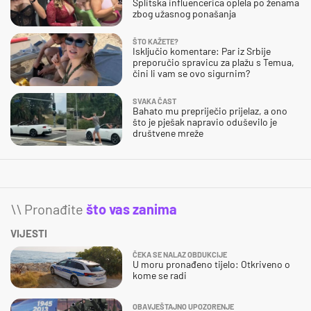
Splitska influencerica oplela po ženama
zbog užasnog ponašanja
ŠTO KAŽETE?
Isključio komentare: Par iz Srbije
preporučio spravicu za plažu s Temua,
čini li vam se ovo sigurnim?
SVAKA ČAST
Bahato mu prepriječio prijelaz, a ono
što je pješak napravio oduševilo je
društvene mreže
\\ Pronađite
što vas zanima
VIJESTI
ČEKA SE NALAZ OBDUKCIJE
U moru pronađeno tijelo: Otkriveno o
kome se radi
OBAVJEŠTAJNO UPOZORENJE