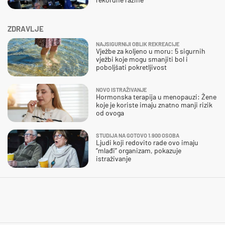
ZDRAVLJE
NAJSIGURNIJI OBLIK REKREACIJE
Vježbe za koljeno u moru: 5 sigurnih
vježbi koje mogu smanjiti bol i
poboljšati pokretljivost
NOVO ISTRAŽIVANJE
Hormonska terapija u menopauzi: Žene
koje je koriste imaju znatno manji rizik
od ovoga
STUDIJA NA GOTOVO 1.900 OSOBA
Ljudi koji redovito rade ovo imaju
“mlađi” organizam, pokazuje
istraživanje