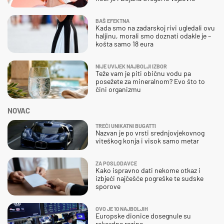
BAŠ EFEKTNA
Kada smo na zadarskoj rivi ugledali ovu
haljinu, morali smo doznati odakle je –
košta samo 18 eura
NIJE UVIJEK NAJBOLJI IZBOR
Teže vam je piti običnu vodu pa
posežete za mineralnom? Evo što to
čini organizmu
NOVAC
TREĆI UNIKATNI BUGATTI
Nazvan je po vrsti srednjovjekovnog
viteškog konja i visok samo metar
ZA POSLODAVCE
Kako ispravno dati nekome otkaz i
izbjeći najčešće pogreške te sudske
sporove
OVO JE 10 NAJBOLJIH
Europske dionice dosegnule su
rekordne razine