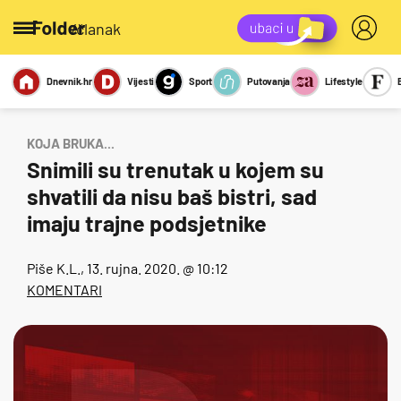
/članak
Dnevnik.hr
Vijesti
Sport
Putovanja
Lifestyle
Viralno
Miks
Kviz
Report
Sexy
KOJA BRUKA...
Snimili su trenutak u kojem su
shvatili da nisu baš bistri, sad
imaju trajne podsjetnike
Piše
K.L.
, 13. rujna. 2020. @ 10:12
KOMENTARI