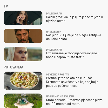
TV
DALEKI GRAD
Daleki grad: Jako je ljuta jer se miješa u
njezine stvari
NASLJEDNIK
Nasljednik: Ljuta je na njega i zahtjeva
da učini nešto
DALEKI GRAD
Uznemirena je zbog njegove ucjene -
hoće li napraviti što traži?
PUTOVANJA
OBVEZNO PROBATI!
Prefina ljetna salata od kupusa:
Kremasto savršenstvo koje najbolje
paše uz pečeno meso
NAJMANJA NA SVIJETU
Čudo prirode: Predivna pješčana plaža
na 100 metara od mora