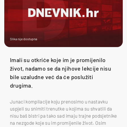
Slika nije dostupna
Imali su otkriće koje im je promijenilo
život, nadamo se da njihove lekcije nisu
bile uzaludne već da će poslužiti
drugima.
Junaci kompilacije koju prenosimo u nastavku
uspjeli su snimiti trenutke u kojima su shvatili da
nisu baš bistri pa tako sad imaju trajne podsjetnike
na nezgode koje su im promijenile život. Osim