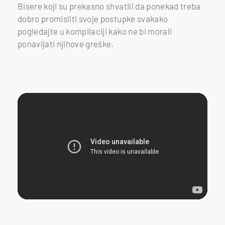
Bisere koji su prekasno shvatili da ponekad treba
dobro promisliti svoje postupke svakako
pogledajte u kompilaciji kako ne bi morali
ponavljati njihove greške.