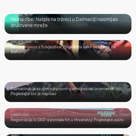
URNEBESNO
Nema ribe! Natpis na tržnici u Dalmaciji nasmijao
društvene mreže
DOSJETLJIVO
Ovo je prijevoz s 5 zvjezdica! Pogledajte kako se to radi na
Balkanu
URNEBESNO
Dalmatinac je svojim natpisom u vrtu postao internetski hit!
Pogledajte što je napisao
ZANIMLJIVO
Registracija iz SAD-a postala hit u Hrvatskoj! Pogledajte zašto
UPS!