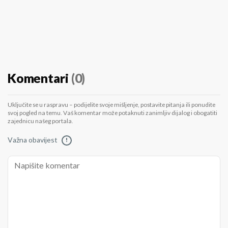
Komentari
(0)
Uključite se u raspravu – podijelite svoje mišljenje, postavite pitanja ili ponudite
svoj pogled na temu. Vaš komentar može potaknuti zanimljiv dijalog i obogatiti
zajednicu našeg portala.
Važna obavijest
!