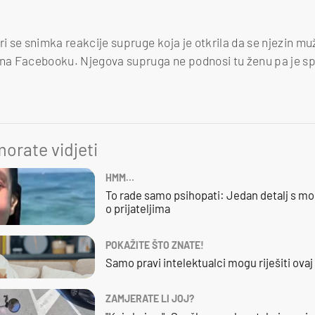
 se snimka reakcije supruge koja je otkrila da se njezin muž
. na Facebooku. Njegova supruga ne podnosi tu ženu pa je s
orate vidjeti
HMM…
To rade samo psihopati: Jedan detalj s mo
o prijateljima
POKAŽITE ŠTO ZNATE!
Samo pravi intelektualci mogu riješiti ovaj
ZAMJERATE LI JOJ?