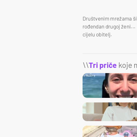
Društvenim mrežama širi
rođendan drugoj ženi..
cijelu obitelj.
\\
Tri priče
koje m