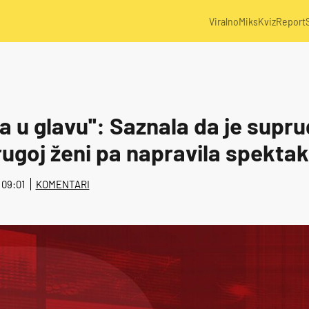
Viralno
Miks
Kviz
Report
sna u glavu'': Saznala da je supr
ugoj ženi pa napravila spektak
@ 09:01
KOMENTARI