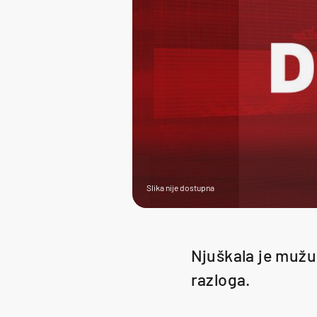
Slika nije dostupna
Njuškala je mužu
razloga.