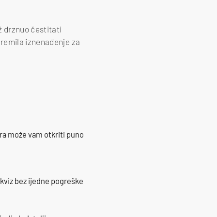
 drznuo čestitati
premila iznenađenje za
ra može vam otkriti puno
 kviz bez ijedne pogreške