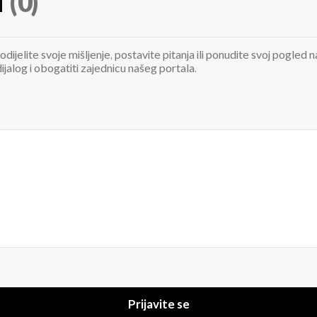
i
(0)
odijelite svoje mišljenje, postavite pitanja ili ponudite svoj pogle
jalog i obogatiti zajednicu našeg portala.
Prijavite se