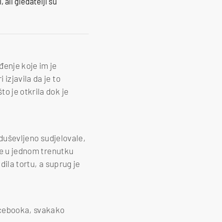
 ali gledatelji su
đenje koje im je
izjavila da je to
o je otkrila dok je
oduševljeno sudjelovale,
 je u jednom trenutku
dila tortu, a suprug je
acebooka, svakako