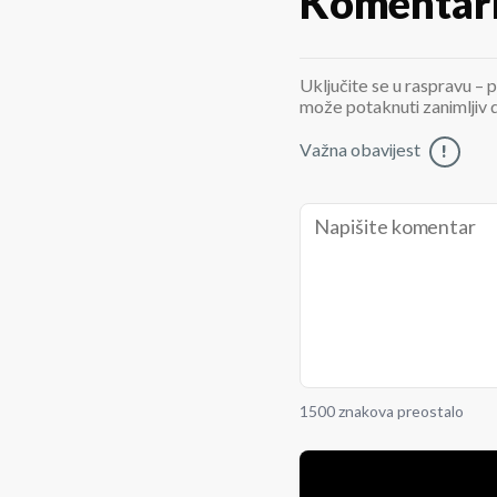
Komentar
Uključite se u raspravu – p
može potaknuti zanimljiv di
Važna obavijest
!
1500 znakova preostalo