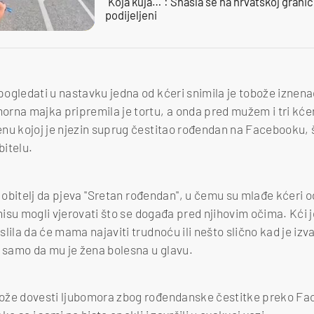
"Koja kuja…": Snašla se na hrvatskoj granici,
podijeljeni
ogledati u nastavku jedna od kćeri snimila je tobože iznena
na majka pripremila je tortu, a onda pred mužem i tri kćeri 
nu kojoj je njezin suprug čestitao rođendan na Facebooku, št
itelu.
u obitelj da pjeva ''Sretan rođendan'', u čemu su mlađe kćeri 
 nisu mogli vjerovati što se događa pred njihovim očima. Kći
lila da će mama najaviti trudnoću ili nešto slično kad je izva
samo da mu je žena bolesna u glavu.
ože dovesti ljubomora zbog rođendanske čestitke preko F