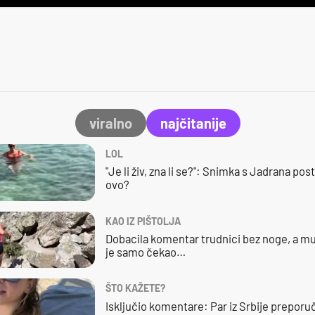
viralno
najčitanije
LOL
"Je li živ, zna li se?": Snimka s Jadrana posta
ovo?
KAO IZ PIŠTOLJA
Dobacila komentar trudnici bez noge, a mu
je samo čekao…
ŠTO KAŽETE?
Isključio komentare: Par iz Srbije preporuč