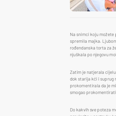
Na snimci koju možete p
spremila majka. Ljubomor
rođendanska torta za že
njuškala po njegovu mob
Zatim je natjerala cijel
dok starija kći i suprug
prokomentirala da je mis
smogao prokomentirati 
Do kakvih sve poteza m