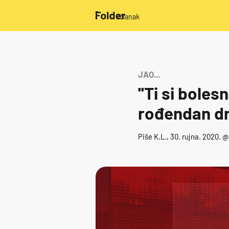
/članak
JAO...
''Ti si bole
rođendan dr
Piše
K.L.
, 30. rujna. 2020. 