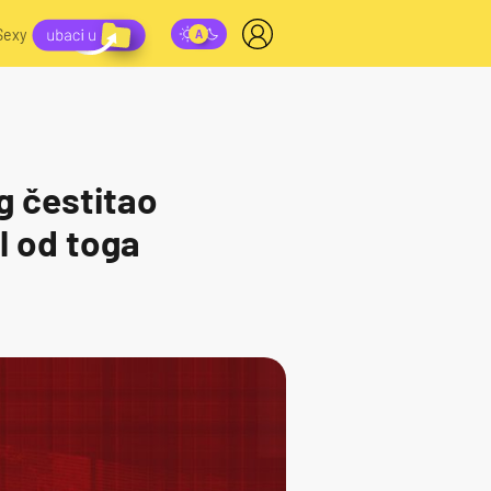
Sexy
ug čestitao
l od toga