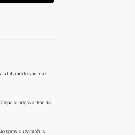
la hit, radi li i vaš muž
ž ispalio odgovor kao da
io spravicu za plažu s