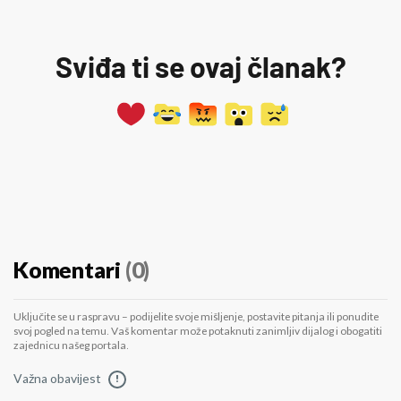
Sviđa ti se ovaj članak?
Komentari
(0)
Uključite se u raspravu – podijelite svoje mišljenje, postavite pitanja ili ponudite
svoj pogled na temu. Vaš komentar može potaknuti zanimljiv dijalog i obogatiti
zajednicu našeg portala.
Važna obavijest
!