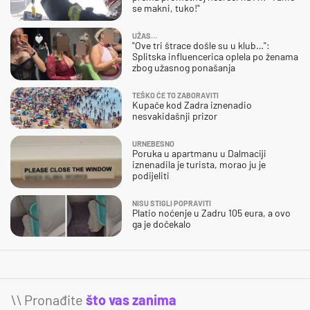
se makni, tuko!"
UŽAS…
"Ove tri štrace došle su u klub…":
Splitska influencerica oplela po ženama
zbog užasnog ponašanja
TEŠKO ĆE TO ZABORAVITI
Kupače kod Zadra iznenadio
nesvakidašnji prizor
URNEBESNO
Poruka u apartmanu u Dalmaciji
iznenadila je turista, morao ju je
podijeliti
NISU STIGLI POPRAVITI
Platio noćenje u Zadru 105 eura, a ovo
ga je dočekalo
\\ Pronađite
što vas zanima