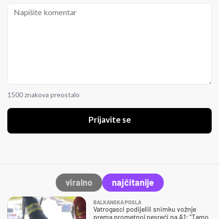
1500 znakova preostalo
Prijavite se
viralno
najčitanije
BALKANSKA POSLA
Vatrogasci podijelili snimku vožnje
prema prometnoj nesreći na A1: "Tamo