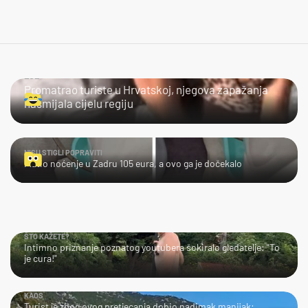
LOL
Promatrao turiste u Hrvatskoj, njegova zapažanja
nasmijala cijelu regiju
NISU STIGLI POPRAVITI
Platio noćenje u Zadru 105 eura, a ovo ga je dočekalo
ŠTO KAŽETE?
Intimno priznanje poznatog youtubera šokiralo gledatelje: "To
je cura!"
KAOS
Turist je zbog ovog pretjecanja dobio nadimak manijak: