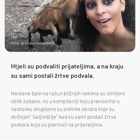
Fail
Foto: YouTube/Screenshot
Htjeli su podvaliti prijateljima, a na kraju
su sami postali žrtve podvala.
Neslane šale na račun bližnjih nekima su omiljeni
oblik zabave, no u kompilaciji koju prenosimo u
nastavku skupljene su snimke obrata koje su
doživjeli ''šaljivdžije'' kad su sami postali žrtve
podvala koje su planirali na prijateljima.