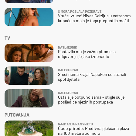
S MORA POSLALA POZDRAVE
Vruće, vruće! Nives Celzijus u vatrenom
kupaćem malo je toga prepustila mašti
TV
NASLJEDNIK
Postavila mu je važno pitanje, a
odgovor ju je jako iznenadio
DALEKI GRAD
Sreći nema kraja! Napokon su saznali
spol djeteta
DALEKI GRAD
Ostala je potpuno sama – stigle su je
posljedice njezinih postupaka
PUTOVANJA
NAJMANJA NA SVIJETU
Čudo prirode: Predivna pješčana plaža
na 100 metara od mora