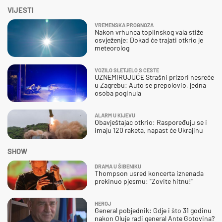
VIJESTI
VREMENSKA PROGNOZA
Nakon vrhunca toplinskog vala stiže
osvježenje: Dokad će trajati otkrio je
meteorolog
VOZILO SLETJELO S CESTE
UZNEMIRUJUĆE Strašni prizori nesreće
u Zagrebu: Auto se prepolovio, jedna
osoba poginula
ALARM U KIJEVU
Obavještajac otkrio: Raspoređuju se i
imaju 120 raketa, napast će Ukrajinu
SHOW
DRAMA U ŠIBENIKU
Thompson usred koncerta iznenada
prekinuo pjesmu: "Zovite hitnu!"
HEROJ
General pobjednik: Gdje i što 31 godinu
nakon Oluje radi general Ante Gotovina?