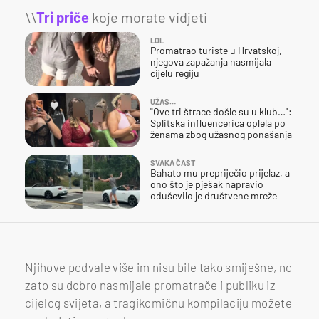
\\
Tri priče
koje morate vidjeti
LOL
Promatrao turiste u Hrvatskoj,
njegova zapažanja nasmijala
cijelu regiju
UŽAS…
"Ove tri štrace došle su u klub…":
Splitska influencerica oplela po
ženama zbog užasnog ponašanja
SVAKA ČAST
Bahato mu prepriječio prijelaz, a
ono što je pješak napravio
oduševilo je društvene mreže
Njihove podvale više im nisu bile tako smiješne, no
zato su dobro nasmijale promatrače i publiku iz
cijelog svijeta, a tragikomičnu kompilaciju možete