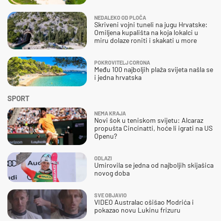
NEDALEKO OD PLOČA
Skriveni vojni tuneli na jugu Hrvatske:
Omiljena kupališta na koja lokalci u
miru dolaze roniti i skakati u more
POKROVITELJ CORONA
Među 100 najboljih plaža svijeta našla se
i jedna hrvatska
SPORT
NEMA KRAJA
Novi šok u teniskom svijetu: Alcaraz
propušta Cincinatti, hoće li igrati na US
Openu?
ODLAZI
Umirovila se jedna od najboljih skijašica
novog doba
SVE OBJAVIO
VIDEO Australac ošišao Modrića i
pokazao novu Lukinu frizuru