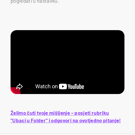
pogledati u nastavku.
Želimo čuti tvoje mišljenje – posjeti rubriku
"Ubaci u Folder" i odgovori na ovotjedno pitanje!