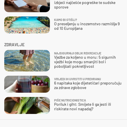
izbjeći najčešće pogreške te sudske
sporove
KAMO BI OTIŠLI?
O preseljenju u inozemstvo razmišlja 9
od 10 Europljana
ZDRAVLJE
NAJSIGURNIJI OBLIK REKREACIJE
Vježbe za koljeno u moru: 5 sigurnih
vježbi koje mogu smanjiti bol i
poboljšati pokretljivost
VRIJEDI IH UVRSTITI U PREHRANU
6 napitaka koje dijetetičari preporučuju
za zdrave zglobove
PIŠE NUTRICIONISTICA
Poriluk i giht: Smijete li ga jesti ili
riskirate novi napadaj?