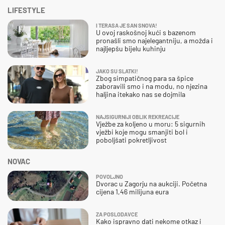
LIFESTYLE
I TERASA JE SAN SNOVA!
U ovoj raskošnoj kući s bazenom
pronašli smo najelegantniju, a možda i
najljepšu bijelu kuhinju
JAKO SU SLATKI!
Zbog simpatičnog para sa špice
zaboravili smo i na modu, no njezina
haljina itekako nas se dojmila
NAJSIGURNIJI OBLIK REKREACIJE
Vježbe za koljeno u moru: 5 sigurnih
vježbi koje mogu smanjiti bol i
poboljšati pokretljivost
NOVAC
POVOLJNO
Dvorac u Zagorju na aukciji. Početna
cijena 1,46 milijuna eura
ZA POSLODAVCE
Kako ispravno dati nekome otkaz i