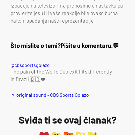
izbacuju na televizorima prenosimo u nastavku pa
provjerite jesu li i vaše reakcije bile ovako burna
nakon ispadanja naše reprezentacije.
Što mislite o temi?
Pišite u komentaru.
@cbssportsgolazo
The pain of the World Cup exit hits differently
in Brazil 🇧🇷💔
♬ original sound - CBS Sports Golazo
Sviđa ti se ovaj članak?