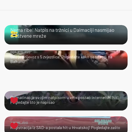
URNEBESNO
Nema ribe! Natpis na tržnici u Dalmaciji nasmijao
društvene mreže
DOSJETLJIVO
Ovo je prijevoz s 5 zvjezdica! Pogledajte kako se to radi na
Balkanu
URNEBESNO
Dalmatinac je svojim natpisom u vrtu postao internetski hit!
Pogledajte što je napisao
ZANIMLJIVO
Registracija iz SAD-a postala hit u Hrvatskoj! Pogledajte zašto