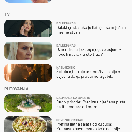
TV
DALEKI GRAD
Daleki grad: Jako je ljuta jer se miješa u
njezine stvari
DALEKI GRAD
Uznemirena je zbog njegove ucjene -
hoće li napraviti što traži?
NASLJEDNIK
Želi da njih troje sretno žive, a nije ni
svjesna da ga je odavno izgubila
PUTOVANJA
NAJMANJA NA SVIJETU
Čudo prirode: Predivna pješčana plaža
na 100 metara od mora
OBVEZNO PROBATI!
Prefina ljetna salata od kupusa:
Kremasto savršenstvo koje najbolje