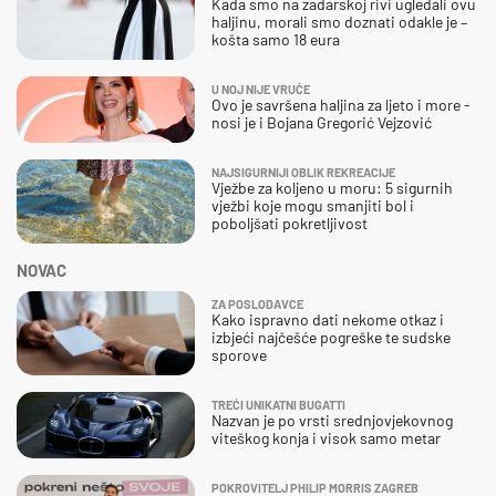
Kada smo na zadarskoj rivi ugledali ovu
haljinu, morali smo doznati odakle je –
košta samo 18 eura
U NOJ NIJE VRUĆE
Ovo je savršena haljina za ljeto i more -
nosi je i Bojana Gregorić Vejzović
NAJSIGURNIJI OBLIK REKREACIJE
Vježbe za koljeno u moru: 5 sigurnih
vježbi koje mogu smanjiti bol i
poboljšati pokretljivost
NOVAC
ZA POSLODAVCE
Kako ispravno dati nekome otkaz i
izbjeći najčešće pogreške te sudske
sporove
TREĆI UNIKATNI BUGATTI
Nazvan je po vrsti srednjovjekovnog
viteškog konja i visok samo metar
POKROVITELJ PHILIP MORRIS ZAGREB