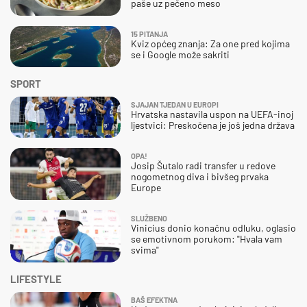
paše uz pečeno meso
15 PITANJA
Kviz općeg znanja: Za one pred kojima
se i Google može sakriti
SPORT
SJAJAN TJEDAN U EUROPI
Hrvatska nastavila uspon na UEFA-inoj
ljestvici: Preskočena je još jedna država
OPA!
Josip Šutalo radi transfer u redove
nogometnog diva i bivšeg prvaka
Europe
SLUŽBENO
Vinicius donio konačnu odluku, oglasio
se emotivnom porukom: "Hvala vam
svima"
LIFESTYLE
BAŠ EFEKTNA