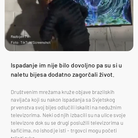
Razbijen TV
Foto: TikTok/Screenshot
Ispadanje im nije bilo dovoljno pa su si u
naletu bijesa dodatno zagorčali život.
Društvenim mrežama kruže objave brazilskih
navijača koji su nakon ispadanja sa Svjetskog
prvenstva svoj bijes odlučili iskaliti na nedužnim
televizorima. Neki od njih izbacili su na ulice svoje
televizore dok su se drugi poslužili televizorima u
kafićima, no ishod je isti - trgovci mogu početi
trljati ruke.