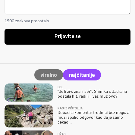
1500 znakova preostalo
Prijavite se
viralno
najčitanije
LOL
"Je li živ, zna li se?": Snimka s Jadrana
postala hit, radi li i vaš muž ovo?
KAO IZ PIŠTOLJA
Dobacila komentar trudnici bez noge, a
muž ispalio odgovor kao da je samo
čekao…
UŽAS…