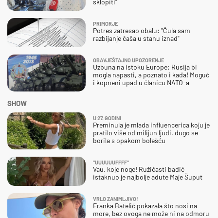
sklopiti"
PRIMORJE
Potres zatresao obalu: "Čula sam
razbijanje čaša u stanu iznad"
OBAVJEŠTAJNO UPOZORENJE
Uzbuna na istoku Europe: Rusija bi
mogla napasti, a poznato i kada! Moguć
i kopneni upad u članicu NATO-a
SHOW
U 27. GODINI
Preminula je mlada influencerica koju je
pratilo više od milijun ljudi, dugo se
borila s opakom bolešću
"UUUUUUFFFF"
Vau, koje noge! Ružičasti badić
istaknuo je najbolje adute Maje Šuput
VRLO ZANIMLJIVO!
Franka Batelić pokazala što nosi na
more, bez ovoga ne može ni na odmoru