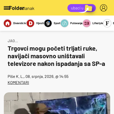
/članak
Dnevnik.hr
Vijesti
Sport
Putovanja
Lifestyle
Viralno
Miks
Kviz
Report
Sexy
JAO…
Trgovci mogu početi trljati ruke,
navijači masovno uništavali
televizore nakon ispadanja sa SP-a
Piše
K. L.
, 08. srpnja. 2026. @ 14:55
KOMENTARI