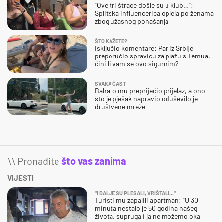
"Ove tri štrace došle su u klub…":
Splitska influencerica oplela po ženama
zbog užasnog ponašanja
ŠTO KAŽETE?
Isključio komentare: Par iz Srbije
preporučio spravicu za plažu s Temua,
čini li vam se ovo sigurnim?
SVAKA ČAST
Bahato mu prepriječio prijelaz, a ono
što je pješak napravio oduševilo je
društvene mreže
\\ Pronađite
što vas zanima
VIJESTI
"I DALJE SU PLESALI, VRIŠTALI..."
Turisti mu zapalili apartman: "U 30
minuta nestalo je 50 godina našeg
života, supruga i ja ne možemo oka