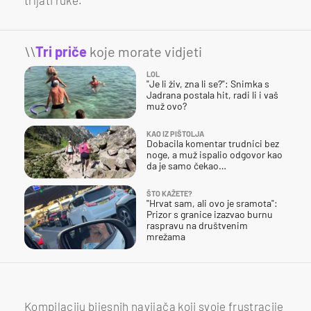
\\
Tri priče
koje morate vidjeti
LOL
"Je li živ, zna li se?": Snimka s
Jadrana postala hit, radi li i vaš
muž ovo?
KAO IZ PIŠTOLJA
Dobacila komentar trudnici bez
noge, a muž ispalio odgovor kao
da je samo čekao…
ŠTO KAŽETE?
"Hrvat sam, ali ovo je sramota":
Prizor s granice izazvao burnu
raspravu na društvenim
mrežama
Kompilaciju bijesnih navijača koji svoje frustracije