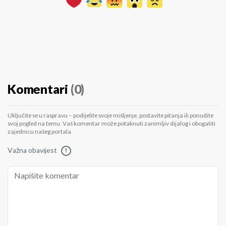
Komentari
(0)
Uključite se u raspravu – podijelite svoje mišljenje, postavite pitanja ili ponudite
svoj pogled na temu. Vaš komentar može potaknuti zanimljiv dijalog i obogatiti
zajednicu našeg portala.
Važna obavijest
!