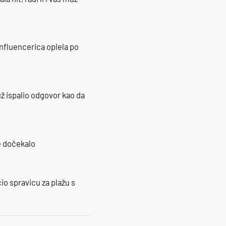
influencerica oplela po
ž ispalio odgovor kao da
je dočekalo
io spravicu za plažu s