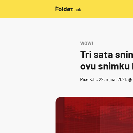
/članak
WOW!
Tri sata sni
ovu snimku 
Piše
K.L.
, 22. rujna. 2021. 