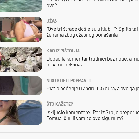
ovo?
UŽAS…
"Ove tri štrace došle su u klub…": Splitska 
ženama zbog užasnog ponašanja
KAO IZ PIŠTOLJA
Dobacila komentar trudnici bez noge, a mu
je samo čekao…
NISU STIGLI POPRAVITI
Platio noćenje u Zadru 105 eura, a ovo ga 
ŠTO KAŽETE?
Isključio komentare: Par iz Srbije preporuč
Temua, čini li vam se ovo sigurnim?