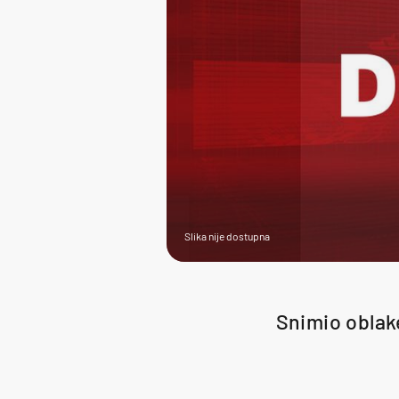
Slika nije dostupna
Snimio oblake