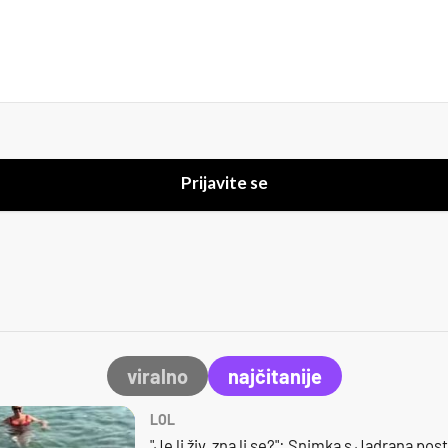
Prijavite se
viralno
najčitanije
LOL
"Je li živ, zna li se?": Snimka s Jadrana posta