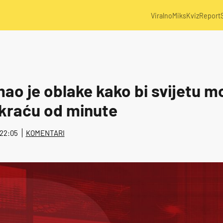
Viralno
Miks
Kviz
Report
mao je oblake kako bi svijetu m
kraću od minute
@ 22:05
KOMENTARI