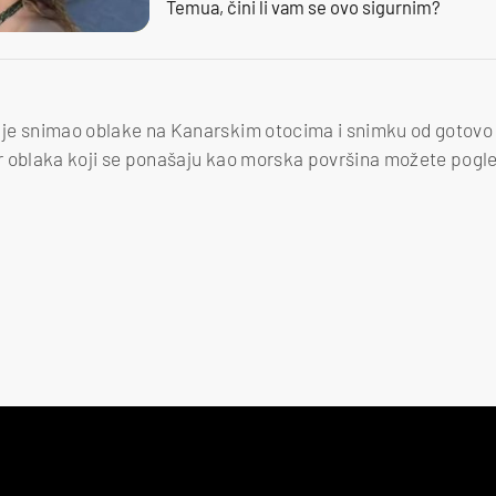
Temua, čini li vam se ovo sigurnim?
i je snimao oblake na Kanarskim otocima i snimku od gotovo 
zor oblaka koji se ponašaju kao morska površina možete pogl