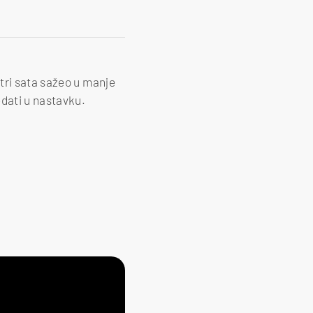
tri sata sažeo u manje
edati u nastavku.