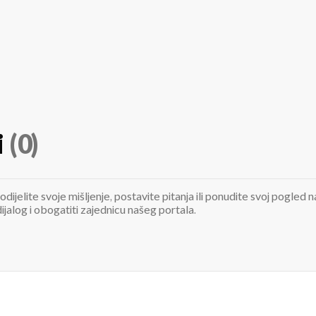
i
(0)
odijelite svoje mišljenje, postavite pitanja ili ponudite svoj pogle
jalog i obogatiti zajednicu našeg portala.