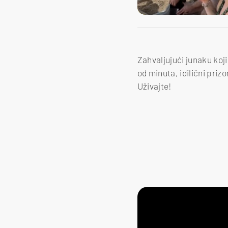
Zahvaljujući junaku koj
od minuta, idilični pri
Uživajte!