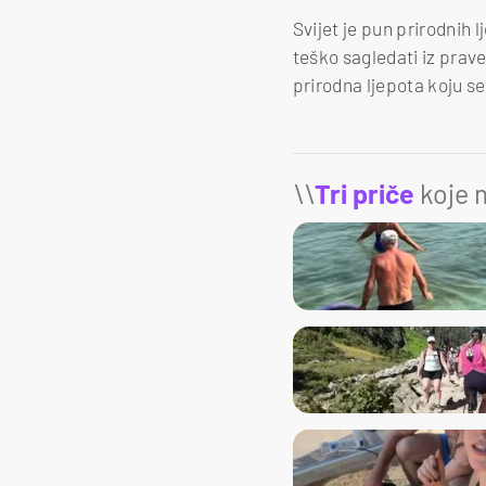
Svijet je pun prirodnih l
teško sagledati iz prav
prirodna ljepota koju s
\\
Tri priče
koje m