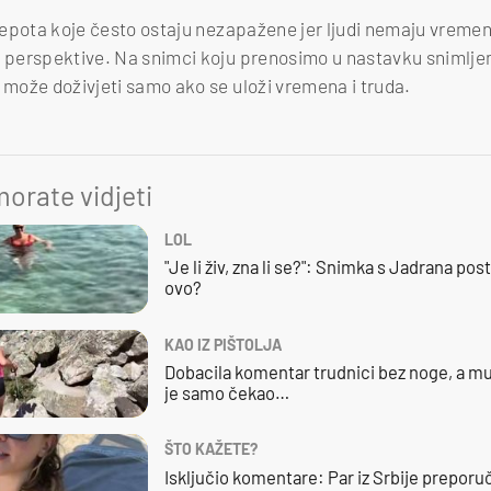
jepota koje često ostaju nezapažene jer ljudi nemaju vremena k
e perspektive. Na snimci koju prenosimo u nastavku snimljen
e može doživjeti samo ako se uloži vremena i truda.
orate vidjeti
LOL
"Je li živ, zna li se?": Snimka s Jadrana posta
ovo?
KAO IZ PIŠTOLJA
Dobacila komentar trudnici bez noge, a mu
je samo čekao…
ŠTO KAŽETE?
Isključio komentare: Par iz Srbije preporuč