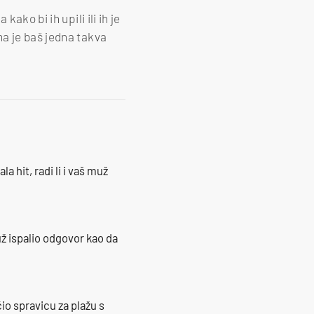
ako bi ih upili ili ih je
a je baš jedna takva
la hit, radi li i vaš muž
ž ispalio odgovor kao da
io spravicu za plažu s