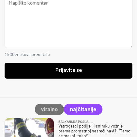
1500 znakova preostalo
Prijavite se
viralno
najčitanije
BALKANSKA POSLA
Vatrogasci podijelili snimku vožnje
prema prometnoj nesreći na A1: "Tamo
se makni, tuko!"