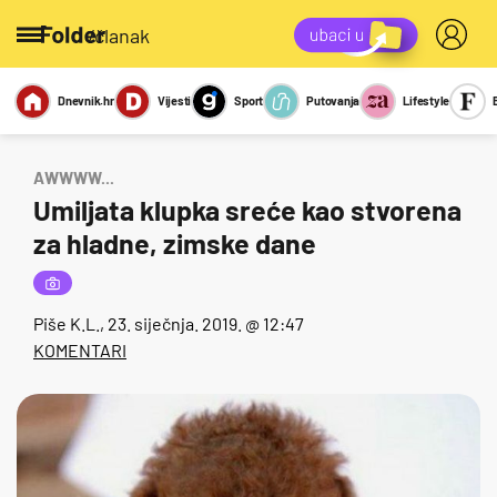
/članak
Dnevnik.hr
Vijesti
Sport
Putovanja
Lifestyle
Viralno
Miks
Kviz
Report
Sexy
AWWWW...
Umiljata klupka sreće kao stvorena
za hladne, zimske dane
Piše
K.L.
, 23. siječnja. 2019. @ 12:47
KOMENTARI