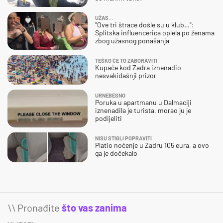
UŽAS…
"Ove tri štrace došle su u klub…":
Splitska influencerica oplela po ženama
zbog užasnog ponašanja
TEŠKO ĆE TO ZABORAVITI
Kupače kod Zadra iznenadio
nesvakidašnji prizor
URNEBESNO
Poruka u apartmanu u Dalmaciji
iznenadila je turista, morao ju je
podijeliti
NISU STIGLI POPRAVITI
Platio noćenje u Zadru 105 eura, a ovo
ga je dočekalo
\\ Pronađite
što vas zanima