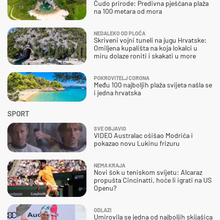
Čudo prirode: Predivna pješčana plaža
na 100 metara od mora
NEDALEKO OD PLOČA
Skriveni vojni tuneli na jugu Hrvatske:
Omiljena kupališta na koja lokalci u
miru dolaze roniti i skakati u more
POKROVITELJ CORONA
Među 100 najboljih plaža svijeta našla se
i jedna hrvatska
SPORT
SVE OBJAVIO
VIDEO Australac ošišao Modrića i
pokazao novu Lukinu frizuru
NEMA KRAJA
Novi šok u teniskom svijetu: Alcaraz
propušta Cincinatti, hoće li igrati na US
Openu?
ODLAZI
Umirovila se jedna od najboljih skijašica