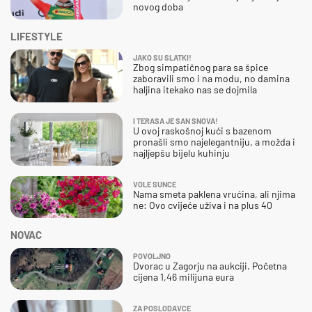
novog doba
LIFESTYLE
JAKO SU SLATKI!
Zbog simpatičnog para sa špice
zaboravili smo i na modu, no damina
haljina itekako nas se dojmila
I TERASA JE SAN SNOVA!
U ovoj raskošnoj kući s bazenom
pronašli smo najelegantniju, a možda i
najljepšu bijelu kuhinju
VOLE SUNCE
Nama smeta paklena vrućina, ali njima
ne: Ovo cvijeće uživa i na plus 40
NOVAC
POVOLJNO
Dvorac u Zagorju na aukciji. Početna
cijena 1,46 milijuna eura
ZA POSLODAVCE