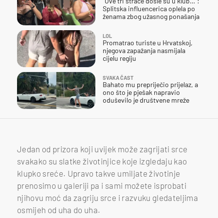
"Ove tri štrace došle su u klub…":
Splitska influencerica oplela po
ženama zbog užasnog ponašanja
LOL
Promatrao turiste u Hrvatskoj,
njegova zapažanja nasmijala
cijelu regiju
SVAKA ČAST
Bahato mu prepriječio prijelaz, a
ono što je pješak napravio
oduševilo je društvene mreže
Jedan od prizora koji uvijek može zagrijati srce
svakako su slatke životinjice koje izgledaju kao
klupko sreće. Upravo takve umiljate životinje
prenosimo u galeriji pa i sami možete isprobati
njihovu moć da zagriju srce i razvuku gledateljima
osmijeh od uha do uha.