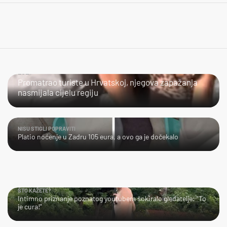
LOL
Promatrao turiste u Hrvatskoj, njegova zapažanja
nasmijala cijelu regiju
NISU STIGLI POPRAVITI
Platio noćenje u Zadru 105 eura, a ovo ga je dočekalo
ŠTO KAŽETE?
Intimno priznanje poznatog youtubera šokiralo gledatelje: "To
je cura!"