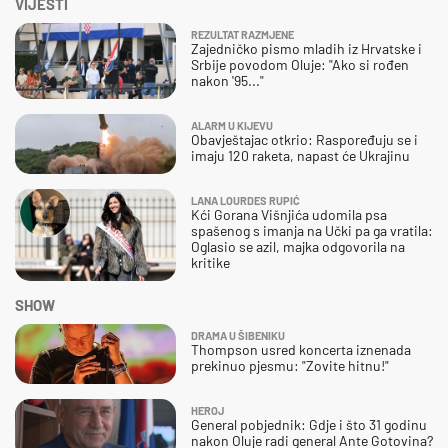
VIJESTI
REZULTAT RAZMJENE
Zajedničko pismo mladih iz Hrvatske i
Srbije povodom Oluje: "Ako si rođen
nakon '95..."
ALARM U KIJEVU
Obavještajac otkrio: Raspoređuju se i
imaju 120 raketa, napast će Ukrajinu
LANA LOURDES RUPIĆ
Kći Gorana Višnjića udomila psa
spašenog s imanja na Učki pa ga vratila:
Oglasio se azil, majka odgovorila na
kritike
SHOW
DRAMA U ŠIBENIKU
Thompson usred koncerta iznenada
prekinuo pjesmu: "Zovite hitnu!"
HEROJ
General pobjednik: Gdje i što 31 godinu
nakon Oluje radi general Ante Gotovina?