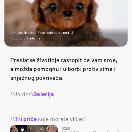
Umiljate životinje (Foto: brightside.me) - 3
Foto: brightside.me
Preslatke životinje rastopit će vam srce,
a možda pomognu i u borbi protiv zime i
snježnog pokrivača.
Galerija
16
\\
Tri priče
koje morate vidjeti
UŽAS…