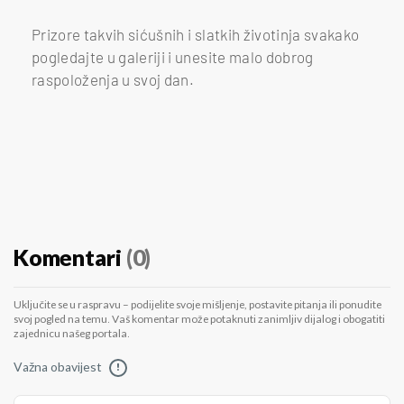
Prizore takvih sićušnih i slatkih životinja svakako
pogledajte u galeriji i unesite malo dobrog
raspoloženja u svoj dan.
Komentari
(0)
Uključite se u raspravu – podijelite svoje mišljenje, postavite pitanja ili ponudite
svoj pogled na temu. Vaš komentar može potaknuti zanimljiv dijalog i obogatiti
zajednicu našeg portala.
Važna obavijest
!