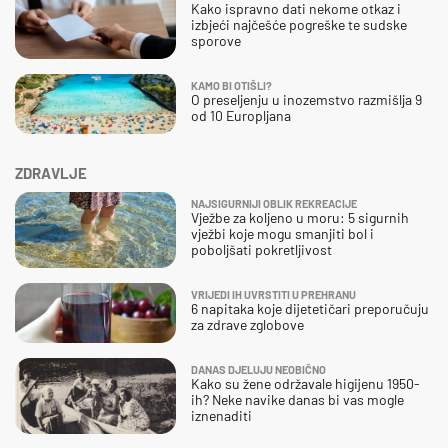
Kako ispravno dati nekome otkaz i
izbjeći najčešće pogreške te sudske
sporove
KAMO BI OTIŠLI?
O preseljenju u inozemstvo razmišlja 9
od 10 Europljana
ZDRAVLJE
NAJSIGURNIJI OBLIK REKREACIJE
Vježbe za koljeno u moru: 5 sigurnih
vježbi koje mogu smanjiti bol i
poboljšati pokretljivost
VRIJEDI IH UVRSTITI U PREHRANU
6 napitaka koje dijetetičari preporučuju
za zdrave zglobove
DANAS DJELUJU NEOBIČNO
Kako su žene održavale higijenu 1950-
ih? Neke navike danas bi vas mogle
iznenaditi