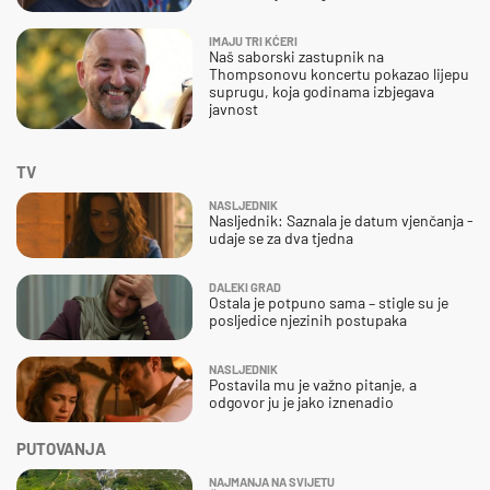
IMAJU TRI KĆERI
Naš saborski zastupnik na
Thompsonovu koncertu pokazao lijepu
suprugu, koja godinama izbjegava
javnost
TV
NASLJEDNIK
Nasljednik: Saznala je datum vjenčanja -
udaje se za dva tjedna
DALEKI GRAD
Ostala je potpuno sama – stigle su je
posljedice njezinih postupaka
NASLJEDNIK
Postavila mu je važno pitanje, a
odgovor ju je jako iznenadio
PUTOVANJA
NAJMANJA NA SVIJETU