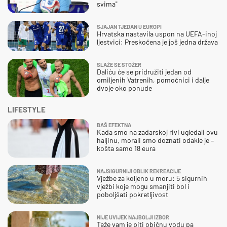
svima"
SJAJAN TJEDAN U EUROPI
Hrvatska nastavila uspon na UEFA-inoj
ljestvici: Preskočena je još jedna država
SLAŽE SE STOŽER
Daliću će se pridružiti jedan od
omiljenih Vatrenih, pomoćnici i dalje
dvoje oko ponude
LIFESTYLE
BAŠ EFEKTNA
Kada smo na zadarskoj rivi ugledali ovu
haljinu, morali smo doznati odakle je –
košta samo 18 eura
NAJSIGURNIJI OBLIK REKREACIJE
Vježbe za koljeno u moru: 5 sigurnih
vježbi koje mogu smanjiti bol i
poboljšati pokretljivost
NIJE UVIJEK NAJBOLJI IZBOR
Teže vam je piti običnu vodu pa