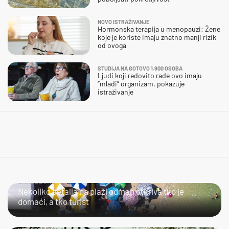
NOVO ISTRAŽIVANJE
Hormonska terapija u menopauzi: Žene
koje je koriste imaju znatno manji rizik
od ovoga
STUDIJA NA GOTOVO 1.900 OSOBA
Ljudi koji redovito rade ovo imaju
“mlađi” organizam, pokazuje
istraživanje
URNEBESNO
Nekoliko detalja na plaži odmah otkriva tko je
domaći, a tko turist