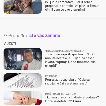
Isključio komentare: Par iz Srbije
preporučio spravicu za plažu s Temua,
čini li vam se ovo sigurnim?
\\ Pronađite
što vas zanima
VIJESTI
"I DALJE SU PLESALI, VRIŠTALI..."
Turisti mu zapalili apartman: "U 30
minuta nestalo je 50 godina našeg
života, supruga i ja ne možemo oka
sklopiti"
PRIMORJE
Potres zatresao obalu: "Čula sam
razbijanje čaša u stanu iznad"
IMAŠ PRAVO, OSTVARI GA!
Tko ima pravo na inkluzivni dodatak?
Može se dobiti i 720 eura