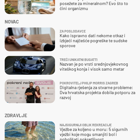
posežete za mineralnom? Evo što to
čini organizmu
NOVAC
ZA POSLODAVCE
Kako ispravno dati nekome otkaz i
izbjeći najčešće pogreške te sudske
sporove
TREĆI UNIKATNI BUGATTI
Nazvan je po vrsti srednjovjekovnog
viteškog konja i visok samo metar
POKROVITELJ PHILIP MORRIS ZAGREB
Digitalna rješenja za stvarne probleme:
Dva hrvatska projekta dobila potporu za
razvoj
ZDRAVLJE
NAJSIGURNIJI OBLIK REKREACIJE
Vježbe za koljeno u moru: 5 sigurnih
vježbi koje mogu smanjiti bol i
poboljšati pokretljivost