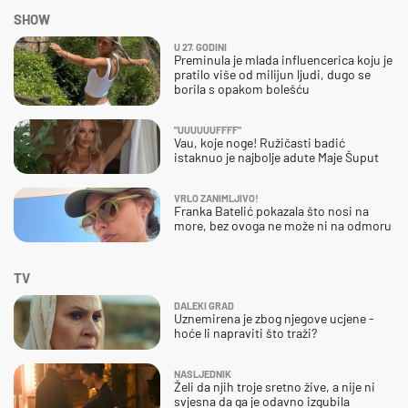
SHOW
U 27. GODINI
Preminula je mlada influencerica koju je
pratilo više od milijun ljudi, dugo se
borila s opakom bolešću
"UUUUUUFFFF"
Vau, koje noge! Ružičasti badić
istaknuo je najbolje adute Maje Šuput
VRLO ZANIMLJIVO!
Franka Batelić pokazala što nosi na
more, bez ovoga ne može ni na odmoru
TV
DALEKI GRAD
Uznemirena je zbog njegove ucjene -
hoće li napraviti što traži?
NASLJEDNIK
Želi da njih troje sretno žive, a nije ni
svjesna da ga je odavno izgubila