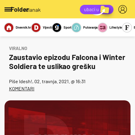
/članak
Dnevnik.hr
Vijesti
Sport
Putovanja
Lifestyle
Viralno
Miks
Kviz
Report
Sexy
VIRALNO
Zaustavio epizodu Falcona i Winter
Soldiera te uslikao grešku
Piše
Idesh!
, 02. travnja. 2021. @ 16:31
KOMENTARI