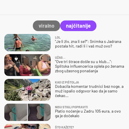
viralno
najčitanije
LOL
"Je li živ, zna li se?": Snimka s Jadrana
postala hit, radi li i vaš muž ovo?
UŽAS…
"Ove tri štrace došle su u klub…":
Splitska influencerica oplela po ženama
zbog užasnog ponašanja
KAO IZ PIŠTOLJA
Dobacila komentar trudnici bez noge, a
muž ispalio odgovor kao da je samo
čekao…
NISU STIGLI POPRAVITI
Platio noćenje u Zadru 105 eura, a ovo
ga je dočekalo
ŠTO KAŽETE?