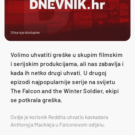
Slika nije dostupna
Volimo uhvatiti greške u skupim filmskim
i serijskim produkcijama, ali nas zabavlja i
kada ih netko drugi uhvati. U drugoj
epizodi najpopularnije serije na svijetu
The Falcon and the Winter Soldier, ekipi
se potkrala greška.
Ovdje je korisnik Reddita uhvatio kaskadera
Anthonyja Mackieja u Falconovom odijelu.