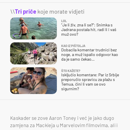
\\
Tri priče
koje morate vidjeti
LOL
"Je li živ, zna li se?": Snimka s
Jadrana postala hit, radi li i vaš
muž ovo?
KAO IZ PIŠTOLJA
Dobacila komentar trudnici bez
noge, a muž ispalio odgovor kao
da je samo čekao…
ŠTO KAŽETE?
Isključio komentare: Par iz Srbije
preporučio spravicu za plažu s
Temua, čini li vam se ovo
sigurnim?
Kaskader se zove Aaron Toney i već je jako dugo
zamjena za Mackieja u Marvelovim filmovima, ali i