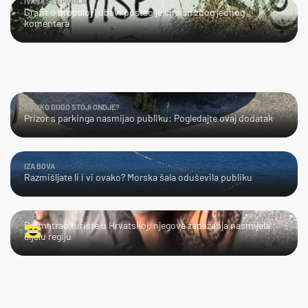
IVANA SE SPASILA
Grafit o propaloj ljubavi postao je viralan zbog jednog
komentara
KOLIKO DUGO STOJI ONDJE?
Prizor s parkinga nasmijao publiku: Pogledajte ovaj dodatak
IZA BOVA
Razmišljate li i vi ovako? Morska šala oduševila publiku
LOL
Promatrao turiste u Hrvatskoj, njegova zapažanja nasmijala
cijelu regiju