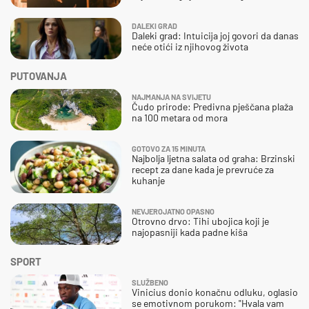
DALEKI GRAD
Daleki grad: Intuicija joj govori da danas
neće otići iz njihovog života
PUTOVANJA
NAJMANJA NA SVIJETU
Čudo prirode: Predivna pješčana plaža
na 100 metara od mora
GOTOVO ZA 15 MINUTA
Najbolja ljetna salata od graha: Brzinski
recept za dane kada je prevruće za
kuhanje
NEVJEROJATNO OPASNO
Otrovno drvo: Tihi ubojica koji je
najopasniji kada padne kiša
SPORT
SLUŽBENO
Vinicius donio konačnu odluku, oglasio
se emotivnom porukom: "Hvala vam