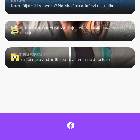
IZA BOVA
Razmišljate li i vi ovako? Morska šala oduševila publiku
LOL
Promatrao turiste u Hrvatskoj, njegova zapažanja nasmijala
cijelu regiju
NISU STIGLI POPRAVITI
Platio noćenje u Zadru 105 eura, a ovo ga je dočekalo