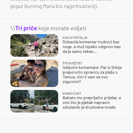
poput Burning Mana bio najprihvaćeniji.
\\
Tri priče
koje morate vidjeti
KAO IZ PIŠTOLJA
Dobacila komentar trudnici bez
noge, a muž ispalio odgovor kao
da je samo čekao…
ŠTO KAŽETE?
Isključio komentare: Par iz Srbije
preporučio spravicu za plažu s
Temua, čini li vam se ovo
sigurnim?
SVAKA ČAST
Bahato mu prepriječio prijelaz, a
ono što je pješak napravio
oduševilo je društvene mreže