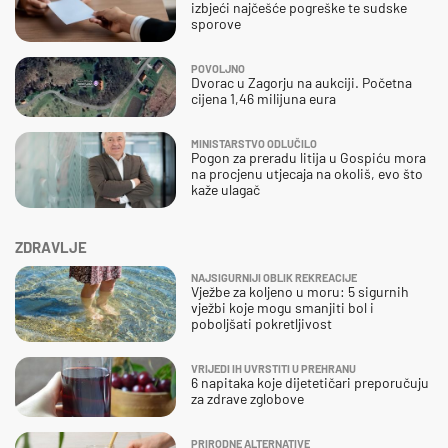
izbjeći najčešće pogreške te sudske
sporove
POVOLJNO
Dvorac u Zagorju na aukciji. Početna
cijena 1,46 milijuna eura
MINISTARSTVO ODLUČILO
Pogon za preradu litija u Gospiću mora
na procjenu utjecaja na okoliš, evo što
kaže ulagač
ZDRAVLJE
NAJSIGURNIJI OBLIK REKREACIJE
Vježbe za koljeno u moru: 5 sigurnih
vježbi koje mogu smanjiti bol i
poboljšati pokretljivost
VRIJEDI IH UVRSTITI U PREHRANU
6 napitaka koje dijetetičari preporučuju
za zdrave zglobove
PRIRODNE ALTERNATIVE