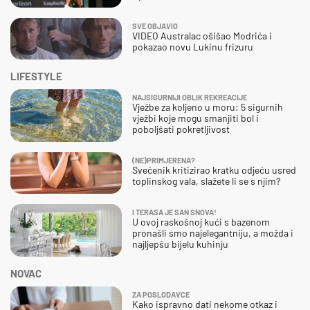
SVE OBJAVIO
VIDEO Australac ošišao Modrića i
pokazao novu Lukinu frizuru
LIFESTYLE
NAJSIGURNIJI OBLIK REKREACIJE
Vježbe za koljeno u moru: 5 sigurnih
vježbi koje mogu smanjiti bol i
poboljšati pokretljivost
(NE)PRIMJERENA?
Svećenik kritizirao kratku odjeću usred
toplinskog vala, slažete li se s njim?
I TERASA JE SAN SNOVA!
U ovoj raskošnoj kući s bazenom
pronašli smo najelegantniju, a možda i
najljepšu bijelu kuhinju
NOVAC
ZA POSLODAVCE
Kako ispravno dati nekome otkaz i