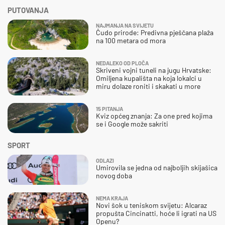
PUTOVANJA
NAJMANJA NA SVIJETU
Čudo prirode: Predivna pješčana plaža
na 100 metara od mora
NEDALEKO OD PLOČA
Skriveni vojni tuneli na jugu Hrvatske:
Omiljena kupališta na koja lokalci u
miru dolaze roniti i skakati u more
15 PITANJA
Kviz općeg znanja: Za one pred kojima
se i Google može sakriti
SPORT
ODLAZI
Umirovila se jedna od najboljih skijašica
novog doba
NEMA KRAJA
Novi šok u teniskom svijetu: Alcaraz
propušta Cincinatti, hoće li igrati na US
Openu?