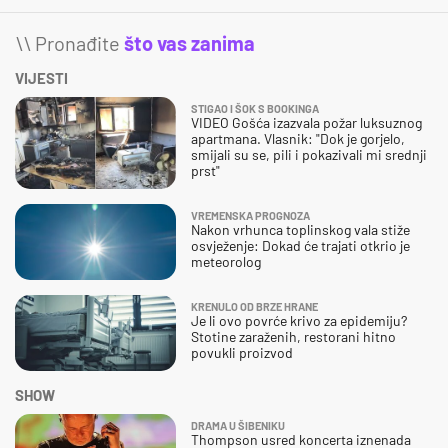
\\ Pronađite
što vas zanima
VIJESTI
STIGAO I ŠOK S BOOKINGA
VIDEO Gošća izazvala požar luksuznog
apartmana. Vlasnik: "Dok je gorjelo,
smijali su se, pili i pokazivali mi srednji
prst"
VREMENSKA PROGNOZA
Nakon vrhunca toplinskog vala stiže
osvježenje: Dokad će trajati otkrio je
meteorolog
KRENULO OD BRZE HRANE
Je li ovo povrće krivo za epidemiju?
Stotine zaraženih, restorani hitno
povukli proizvod
SHOW
DRAMA U ŠIBENIKU
Thompson usred koncerta iznenada