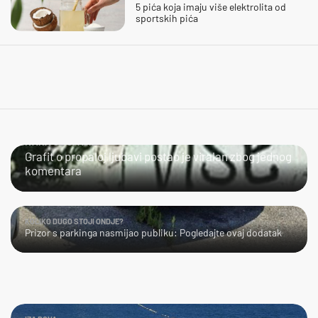
5 pića koja imaju više elektrolita od
sportskih pića
IVANA SE SPASILA
Grafit o propaloj ljubavi postao je viralan zbog jednog
komentara
KOLIKO DUGO STOJI ONDJE?
Prizor s parkinga nasmijao publiku: Pogledajte ovaj dodatak