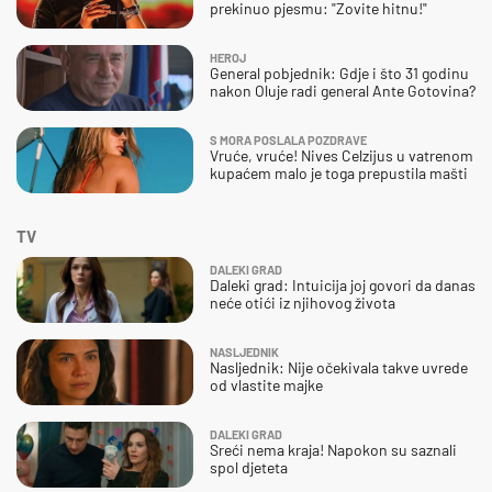
prekinuo pjesmu: "Zovite hitnu!"
HEROJ
General pobjednik: Gdje i što 31 godinu
nakon Oluje radi general Ante Gotovina?
S MORA POSLALA POZDRAVE
Vruće, vruće! Nives Celzijus u vatrenom
kupaćem malo je toga prepustila mašti
TV
DALEKI GRAD
Daleki grad: Intuicija joj govori da danas
neće otići iz njihovog života
NASLJEDNIK
Nasljednik: Nije očekivala takve uvrede
od vlastite majke
DALEKI GRAD
Sreći nema kraja! Napokon su saznali
spol djeteta