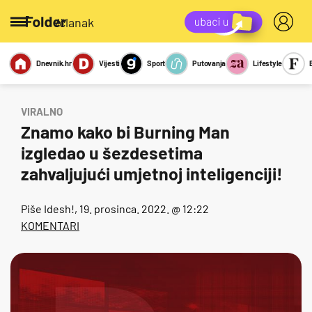
/članak
Dnevnik.hr
Vijesti
Sport
Putovanja
Lifestyle
Viralno
Miks
Kviz
Report
Sexy
VIRALNO
Znamo kako bi Burning Man
izgledao u šezdesetima
zahvaljujući umjetnoj inteligenciji!
Piše
Idesh!
, 19. prosinca. 2022. @ 12:22
KOMENTARI