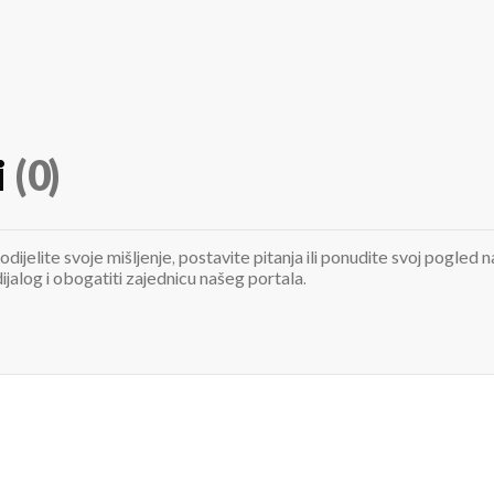
i
(0)
odijelite svoje mišljenje, postavite pitanja ili ponudite svoj pogle
jalog i obogatiti zajednicu našeg portala.