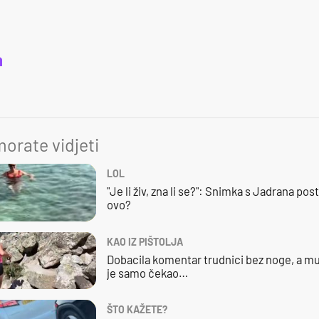
a
orate vidjeti
LOL
"Je li živ, zna li se?": Snimka s Jadrana posta
ovo?
KAO IZ PIŠTOLJA
Dobacila komentar trudnici bez noge, a mu
je samo čekao…
ŠTO KAŽETE?