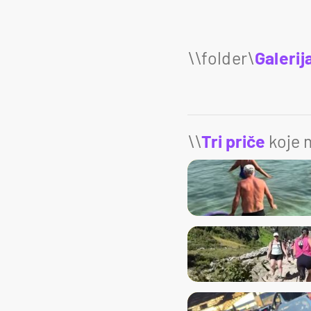
Galerij
\\
Tri priče
koje m