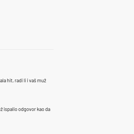
17
la hit, radi li i vaš muž
ž ispalio odgovor kao da