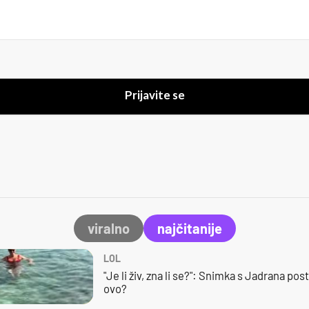
Prijavite se
viralno
najčitanije
LOL
"Je li živ, zna li se?": Snimka s Jadrana posta
ovo?