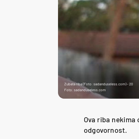
Zubata riba (Foto: sadanduseless.com) - 20
Foto: sadanduseless.com
Ova riba nekima ć
odgovornost.