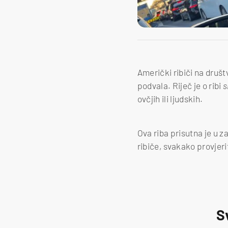
Američki ribiči na društ
podvala. Riječ je o ribi
s
ovčjih ili ljudskih.
Ova riba prisutna je u z
ribiče, svakako provjerit
S