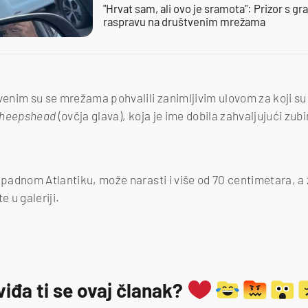
"Hrvat sam, ali ovo je sramota": Prizor s g
raspravu na društvenim mrežama
venim su se mrežama pohvalili zanimljivim ulovom za koji su p
heepshead
(ovčja glava), koja je ime dobila zahvaljujući zub
apadnom Atlantiku, može narasti i više od 70 centimetara, a z
e u galeriji.
viđa ti se ovaj članak?