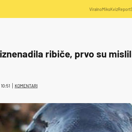
Viralno
Miks
Kviz
Report
znenadila ribiče, prvo su mislili
@ 10:51
KOMENTARI