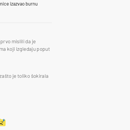
ranice izazvao burnu
rvo mislili da je
ima koji izgledaju poput
ašto je toliko šokirala