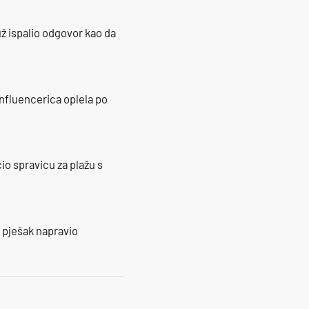
ž ispalio odgovor kao da
influencerica oplela po
io spravicu za plažu s
e pješak napravio