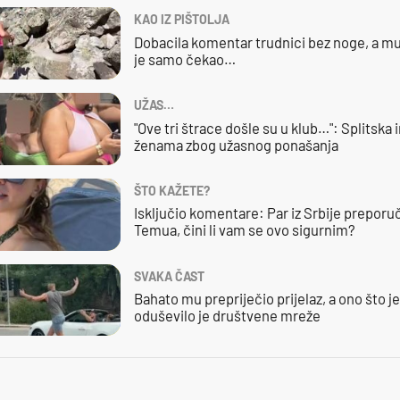
KAO IZ PIŠTOLJA
Dobacila komentar trudnici bez noge, a mu
je samo čekao…
UŽAS…
"Ove tri štrace došle su u klub…": Splitska 
ženama zbog užasnog ponašanja
ŠTO KAŽETE?
Isključio komentare: Par iz Srbije preporuč
Temua, čini li vam se ovo sigurnim?
SVAKA ČAST
Bahato mu prepriječio prijelaz, a ono što j
oduševilo je društvene mreže