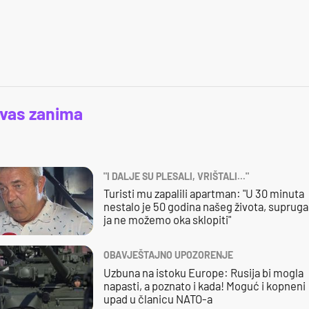
 vas zanima
"I DALJE SU PLESALI, VRIŠTALI..."
Turisti mu zapalili apartman: "U 30 minuta
nestalo je 50 godina našeg života, supruga 
ja ne možemo oka sklopiti"
OBAVJEŠTAJNO UPOZORENJE
Uzbuna na istoku Europe: Rusija bi mogla
napasti, a poznato i kada! Moguć i kopneni
upad u članicu NATO-a