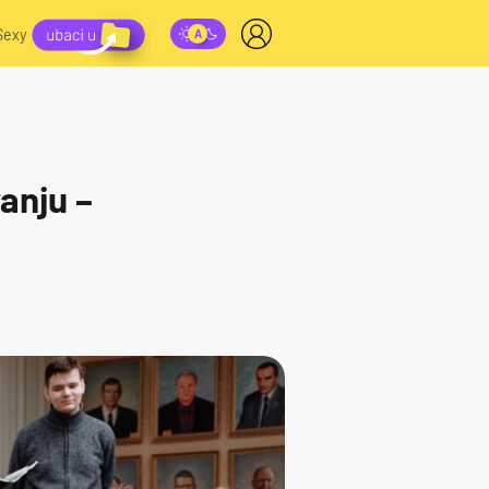
Sexy
vanju –