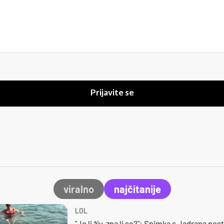
Prijavite se
viralno
najčitanije
LOL
"Je li živ, zna li se?": Snimka s Jadrana posta