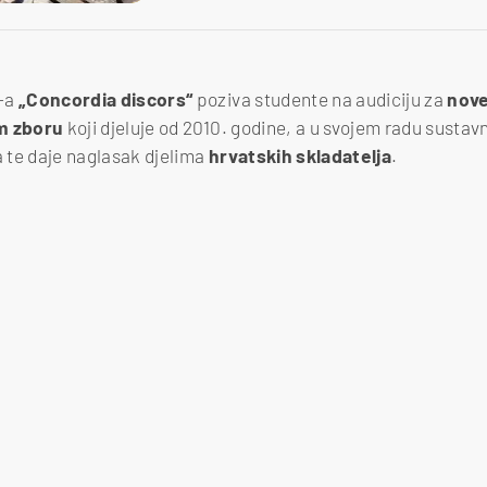
-a
„Concordia discors“
poziva studente na audiciju za
nov
om
zboru
koji djeluje od 2010. godine, a u svojem radu susta
 te daje naglasak djelima
hrvatskih
skladatelja
.