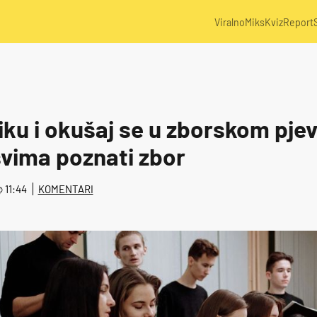
Viralno
Miks
Kviz
Report
iliku i okušaj se u zborskom pje
svima poznati zbor
@ 11:44
KOMENTARI