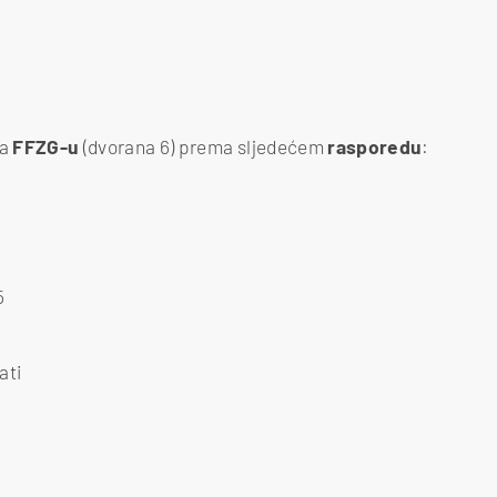
na
FFZG-u
(dvorana 6) prema sljedećem
rasporedu
:
5
ati