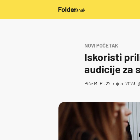
/članak
NOVI POČETAK
Iskoristi pr
audicije za 
Piše
M. P.
, 22. rujna. 2023. 