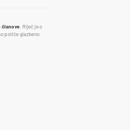
e
članove
. Riječ je o
vno potiče glazbeno