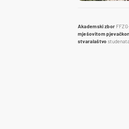
Akademski
zbor
FFZG
mješovitom
pjevačk
stvaralaštvo
studenata