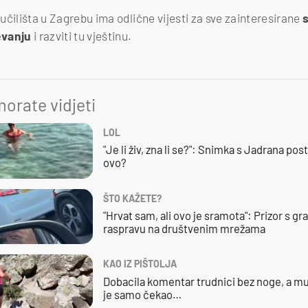
učilišta u Zagrebu ima odlične vijesti za sve zainteresirane
evanju
i razviti tu vještinu.
orate vidjeti
LOL
"Je li živ, zna li se?": Snimka s Jadrana posta
ovo?
ŠTO KAŽETE?
"Hrvat sam, ali ovo je sramota": Prizor s g
raspravu na društvenim mrežama
KAO IZ PIŠTOLJA
Dobacila komentar trudnici bez noge, a mu
je samo čekao…