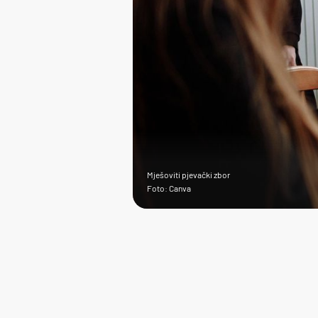
Mješoviti pjevački zbor
Foto: Canva