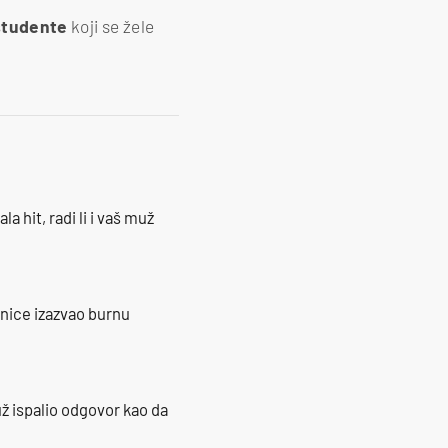
studente
koji se žele
la hit, radi li i vaš muž
ranice izazvao burnu
ž ispalio odgovor kao da