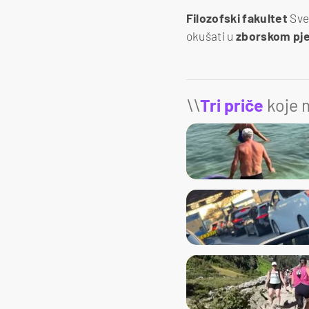
Filozofski
fakultet
Sve
okušati u
zborskom
pj
\\
Tri priče
koje m