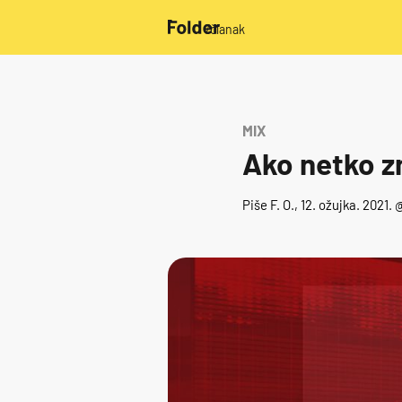
/članak
MIX
Ako netko zn
Piše
F. O.
, 12. ožujka. 2021. 