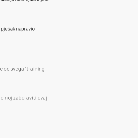
e pješak napravio
e od svega “training
nemoj zaboraviti ovaj