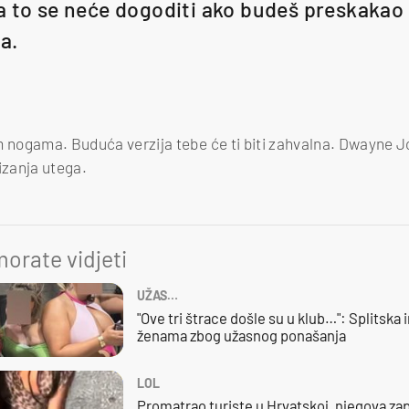
a to se neće dogoditi ako budeš preskakao 
la.
m nogama. Buduća verzija tebe će ti biti zahvalna. Dwayne 
izanja utega.
orate vidjeti
UŽAS…
"Ove tri štrace došle su u klub…": Splitska 
ženama zbog užasnog ponašanja
LOL
Promatrao turiste u Hrvatskoj, njegova zap