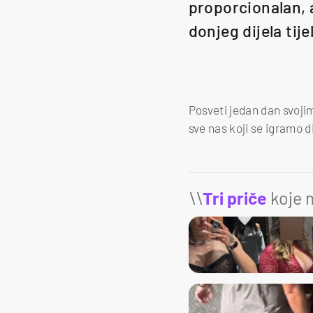
proporcionalan, 
donjeg dijela tije
Posveti jedan dan svoji
sve nas koji se igramo d
\\
Tri priče
koje m