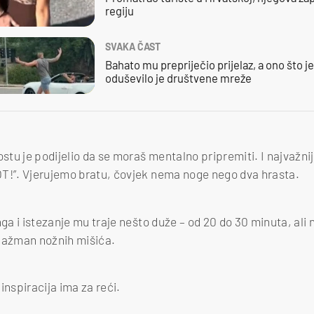
regiju
SVAKA ČAST
Bahato mu prepriječio prijelaz, a ono što j
oduševilo je društvene mreže
tu je podijelio da se moraš mentalno pripremiti. I najvažnij
OT!”. Vjerujemo bratu, čovjek nema noge nego dva hrasta.
nga i istezanje mu traje nešto duže – od 20 do 30 minuta, ali 
ngažman nožnih mišića.
inspiracija ima za reći.