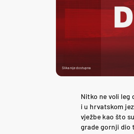
Slika nije dostupna
Nitko ne voli leg
i u hrvatskom jez
vježbe kao što su
grade gornji dio t