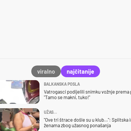
viralno
najčitanije
BALKANSKA POSLA
Vatrogasci podijelili snimku vožnje prema
"Tamo se makni, tuko!"
UŽAS…
"Ove tri štrace došle su u klub…": Splitska 
ženama zbog užasnog ponašanja