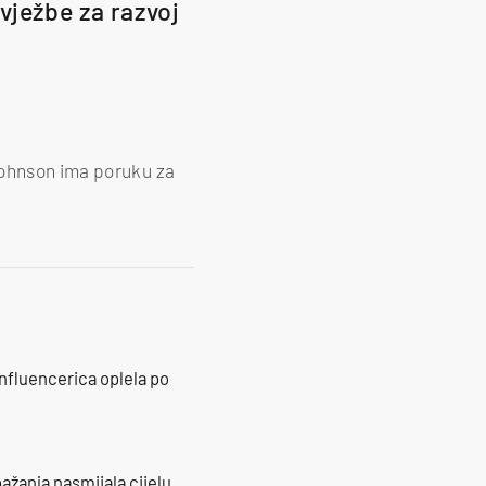
vježbe za razvoj
Johnson ima poruku za
influencerica oplela po
ažanja nasmijala cijelu