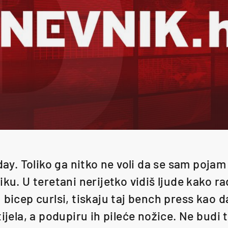
 day. Toliko ga nitko ne voli da se sam pojam 
iku. U teretani nerijetko vidiš ljude kako ra
 bicep curlsi, tiskaju taj bench press kao 
ijela, a podupiru ih pileće nožice. Ne budi ta