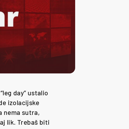
“leg day” ustalio
de izolacijske
da nema sutra,
j lik. Trebaš biti