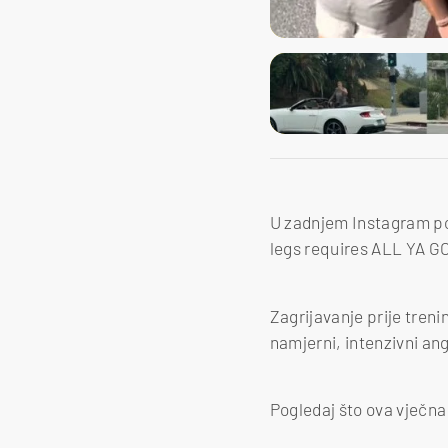
U zadnjem Instagram pos
legs requires ALL YA G
Zagrijavanje prije treni
namjerni, intenzivni a
Pogledaj što ova vječna 