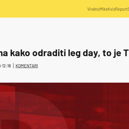
Viralno
Miks
Kviz
Report
a kako odraditi leg day, to je 
@ 12:18
KOMENTARI