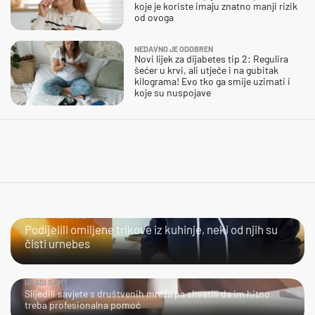
koje je koriste imaju znatno manji rizik
od ovoga
NEDAVNO JE ODOBREN
Novi lijek za dijabetes tip 2: Regulira
šećer u krvi, ali utječe i na gubitak
kilograma! Evo tko ga smije uzimati i
koje su nuspojave
ŠTO TO IZVODE?
Podijelili omiljene trikove iz kuhinje, neki od njih su
čisti urnebes
URADI SAM?
Slijedili savjete s društvenih mreža pa shvatili da im hitno
treba profesionalna pomoć