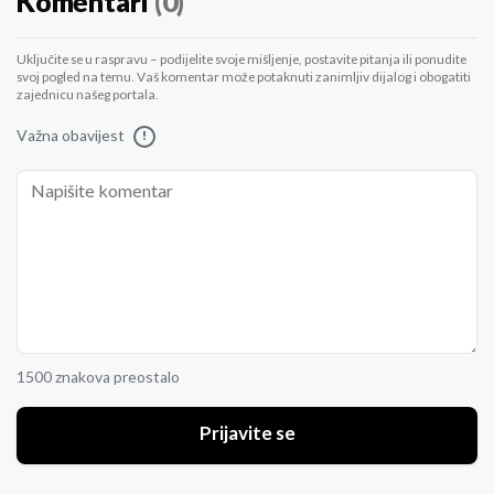
Komentari
(0)
Uključite se u raspravu – podijelite svoje mišljenje, postavite pitanja ili ponudite
svoj pogled na temu. Vaš komentar može potaknuti zanimljiv dijalog i obogatiti
zajednicu našeg portala.
Važna obavijest
!
1500 znakova preostalo
Prijavite se