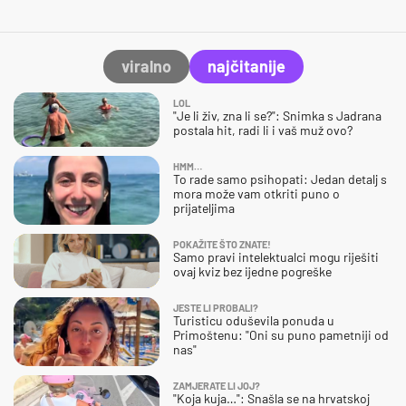
viralno
najčitanije
LOL
"Je li živ, zna li se?": Snimka s Jadrana
postala hit, radi li i vaš muž ovo?
HMM…
To rade samo psihopati: Jedan detalj s
mora može vam otkriti puno o
prijateljima
POKAŽITE ŠTO ZNATE!
Samo pravi intelektualci mogu riješiti
ovaj kviz bez ijedne pogreške
JESTE LI PROBALI?
Turisticu oduševila ponuda u
Primoštenu: "Oni su puno pametniji od
nas"
ZAMJERATE LI JOJ?
"Koja kuja…": Snašla se na hrvatskoj