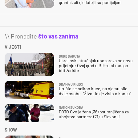
granici, ali gledatelji su podijeljeni
\\ Pronađite
što vas zanima
VIJESTI
BURE BARUTA
Ukrajinski stručnjak upozorava na novu
prijetnju: Ovaj grad u BiH-u bi mogao
biti žarište
DRAMA U RIJECI
Urušio se balkon kuće, na njemu bile
dvije osobe: "Život im je visio o koncu"
NAKON SUKOBA
FOTO Ovo je žena (36) osumnjičena za
ubojstvo partnera (71) u Slavoniji
SHOW