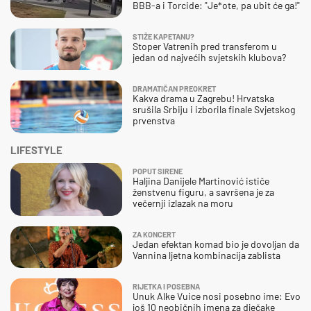
BBB-a i Torcide: "Je*ote, pa ubit će ga!"
STIŽE KAPETANU?
Stoper Vatrenih pred transferom u
jedan od najvećih svjetskih klubova?
DRAMATIČAN PREOKRET
Kakva drama u Zagrebu! Hrvatska
srušila Srbiju i izborila finale Svjetskog
prvenstva
LIFESTYLE
POPUT SIRENE
Haljina Danijele Martinović ističe
ženstvenu figuru, a savršena je za
večernji izlazak na moru
ZA KONCERT
Jedan efektan komad bio je dovoljan da
Vannina ljetna kombinacija zablista
RIJETKA I POSEBNA
Unuk Alke Vuice nosi posebno ime: Evo
još 10 neobičnih imena za dječake