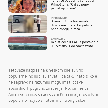
Turisticu oduševila ponuda u
Primoštenu: "Oni su puno
pametniji od nas"
IMPRESIVNO!
Scena iz Srbije fascinirala
društvene mreže! Pogledajte
neobičnog ljubimca
ZANIMLJIVO
Registracija iz SAD-a postala hit
u Hrvatskoj! Pogledajte zašto
Tetovaže natpisa na kineskom bile su vrlo
popularne, no ljudi su shvatili da takvi natpisi koje
ne zapravo ne razumiju mogu imati posve
apsurdno ili pogrdno značenje. No, čini se da
Amerikanci nisu ostali dužni Kinezima jer su u Kini
popularne majice s natpisima na engleskom.