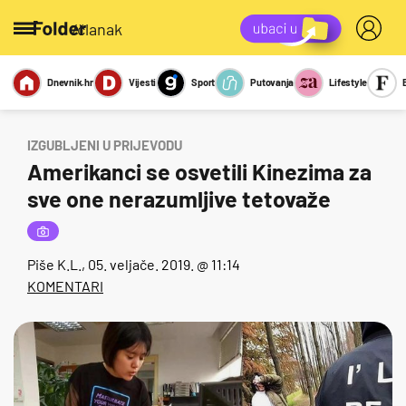
/članak
Dnevnik.hr
Vijesti
Sport
Putovanja
Lifestyle
Viralno
Miks
Kviz
Report
Sexy
IZGUBLJENI U PRIJEVODU
Amerikanci se osvetili Kinezima za
sve one nerazumljive tetovaže
Piše
K.L.
, 05. veljače. 2019. @ 11:14
KOMENTARI