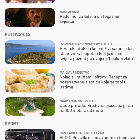
NASLJEDNIK
Rade mu iza leđa, a on toga nije
svjestan
PUTOVANJA
UŽIVANJE NA "PRIVATNOM" OTOKU
Hrvatski otok na kojem živi samo jedan
stanovnik: Ljepotan koji je diljem
svijeta poznat po svojem "bijelom zlatu"
MA, SAVRŠENSTVO!
Kolač s limunom i sirom: Recept za
božanstvenu slasticu koja se topi u
ustima
NAJMANJA NA SVIJETU
Čudo prirode: Predivna pješčana plaža
na 100 metara od mora
SPORT
CIPELARILI GA DOK JE LEŽAO
VIDEO Pojavila se nova snimka tučnjave