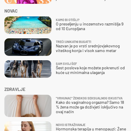
NOVAC
KAMO BI OTIŠLI?
O preseljenju u inozemstvo razmišlja 9
od 10 Europljana
TREĆI UNIKATNI BUGATTI
Nazvan je po vrsti srednjovjekovnog
viteškog konja i visok samo metar
SAM SVOJ ŠEF
Šest poslova koje možete pokrenuti od
kuće uz minimalna ulaganja
ZDRAVLJE
"VRHUNAC" ŽENSKOG SEKSUALNOG ISKUSTVA
Kako do vaginalnog orgazma? Samo 18
% žena može ga doživjeti isključivo na
ovaj način
NOVO ISTRAŽIVANJE
Hormonska terapija u menopauzi: Žene