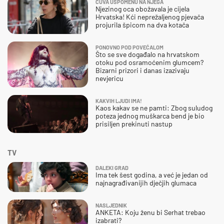
ČUVA USPOMENU NA NJEGA
Njezinog oca obožavala je cijela
Hrvatska! Kći neprežaljenog pjevača
projurila špicom na dva kotača
PONOVNO POD POVEĆALOM
Što se sve događalo na hrvatskom
otoku pod osramoćenim glumcem?
Bizarni prizori i danas izazivaju
nevjericu
KAKVIH LJUDI IMA!
Kaos kakav se ne pamti: Zbog suludog
poteza jednog muškarca bend je bio
prisiljen prekinuti nastup
TV
DALEKI GRAD
Ima tek šest godina, a već je jedan od
najnagrađivanijih dječjih glumaca
NASLJEDNIK
ANKETA: Koju ženu bi Serhat trebao
izabrati?