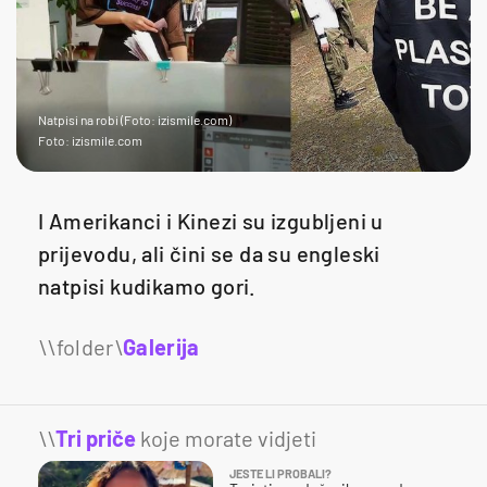
Natpisi na robi (Foto: izismile.com)
Foto: izismile.com
I Amerikanci i Kinezi su izgubljeni u
prijevodu, ali čini se da su engleski
natpisi kudikamo gori.
Galerija
21
\\
Tri priče
koje morate vidjeti
JESTE LI PROBALI?