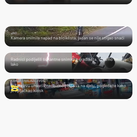
JAO...
Kamera snimila napad na biciklista, jadan se nije stigao snaći
NIJE IM LAKO
Radnici podijelili šokantne snimke s gradilišta, stvarno im nije
lako
KAKVA SNALAŽLJIVOST!
U Sarajevu uhvatili neobičnog lopova na djelu, pogledajte kako
je opljačkao kiosk