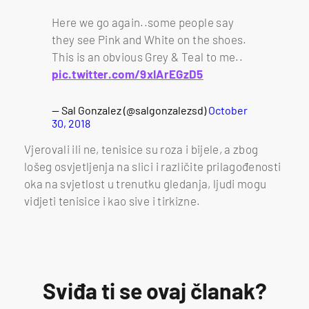
Here we go again..some people say
they see Pink and White on the shoes.
This is an obvious Grey & Teal to me..
pic.twitter.com/9xIArEGzD5
— Sal Gonzalez (@salgonzalezsd)
October
30, 2018
Vjerovali ili ne, tenisice su roza i bijele, a zbog
lošeg osvjetljenja na slici i različite prilagođenosti
oka na svjetlost u trenutku gledanja, ljudi mogu
vidjeti tenisice i kao sive i tirkizne.
Sviđa ti se ovaj članak?