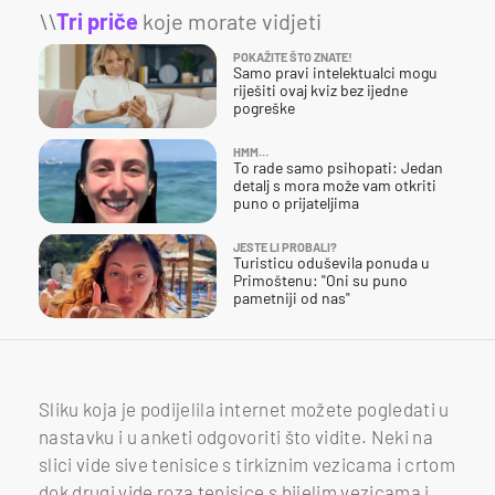
\\
Tri priče
koje morate vidjeti
POKAŽITE ŠTO ZNATE!
Samo pravi intelektualci mogu
riješiti ovaj kviz bez ijedne
pogreške
HMM…
To rade samo psihopati: Jedan
detalj s mora može vam otkriti
puno o prijateljima
JESTE LI PROBALI?
Turisticu oduševila ponuda u
Primoštenu: "Oni su puno
pametniji od nas"
Sliku koja je podijelila internet možete pogledati u
nastavku i u anketi odgovoriti što vidite. Neki na
slici vide sive tenisice s tirkiznim vezicama i crtom
dok drugi vide roza tenisice s bijelim vezicama i