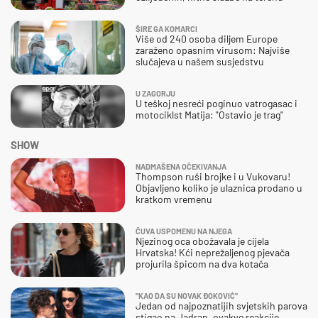
ŠIRE GA KOMARCI
Više od 240 osoba diljem Europe
zaraženo opasnim virusom: Najviše
slučajeva u našem susjedstvu
U ZAGORJU
U teškoj nesreći poginuo vatrogasac i
motociklst Matija: "Ostavio je trag"
SHOW
NADMAŠENA OČEKIVANJA
Thompson ruši brojke i u Vukovaru!
Objavljeno koliko je ulaznica prodano u
kratkom vremenu
ČUVA USPOMENU NA NJEGA
Njezinog oca obožavala je cijela
Hrvatska! Kći neprežaljenog pjevača
projurila špicom na dva kotača
"KAO DA SU NOVAK ĐOKOVIĆ"
Jedan od najpoznatijih svjetskih parova
stigao na Jadran, ovakve reakcije