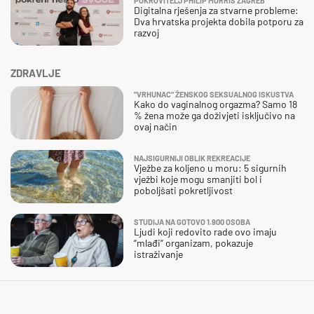
POKROVITELJ PHILIP MORRIS ZAGREB
Digitalna rješenja za stvarne probleme:
Dva hrvatska projekta dobila potporu za
razvoj
ZDRAVLJE
"VRHUNAC" ŽENSKOG SEKSUALNOG ISKUSTVA
Kako do vaginalnog orgazma? Samo 18
% žena može ga doživjeti isključivo na
ovaj način
NAJSIGURNIJI OBLIK REKREACIJE
Vježbe za koljeno u moru: 5 sigurnih
vježbi koje mogu smanjiti bol i
poboljšati pokretljivost
STUDIJA NA GOTOVO 1.900 OSOBA
Ljudi koji redovito rade ovo imaju
“mlađi” organizam, pokazuje
istraživanje