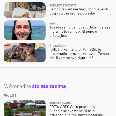
POKAŽITE ŠTO ZNATE!
Samo pravi intelektualci mogu riješiti
ovaj kviz bez ijedne pogreške
HMM…
To rade samo psihopati: Jedan detalj s
mora može vam otkriti puno o
prijateljima
ŠTO KAŽETE?
Isključio komentare: Par iz Srbije
preporučio spravicu za plažu s Temua,
čini li vam se ovo sigurnim?
\\ Pronađite
što vas zanima
VIJESTI
KOD BJELOVARA
FOTO/VIDEO Stižu prve snimke!
Sudarila se dva vlaka: Više je
ozlijeđenih, hitne službe na terenu