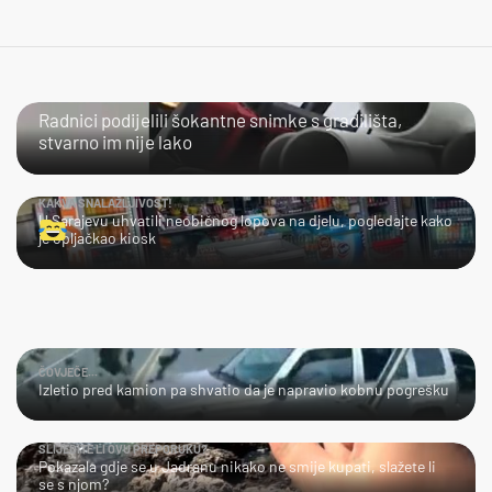
NIJE IM LAKO
Radnici podijelili šokantne snimke s gradilišta,
stvarno im nije lako
KAKVA SNALAŽLJIVOST!
U Sarajevu uhvatili neobičnog lopova na djelu, pogledajte kako
je opljačkao kiosk
ČOVJEČE...
Izletio pred kamion pa shvatio da je napravio kobnu pogrešku
SLIJEDITE LI OVU PREPORUKU?
Pokazala gdje se u Jadranu nikako ne smije kupati, slažete li
se s njom?