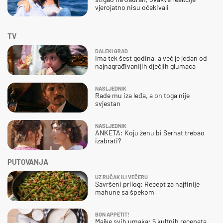
vjerojatno nisu očekivali
TV
DALEKI GRAD
Ima tek šest godina, a već je jedan od
najnagrađivanijih dječjih glumaca
NASLJEDNIK
Rade mu iza leđa, a on toga nije
svjestan
NASLJEDNIK
ANKETA: Koju ženu bi Serhat trebao
izabrati?
PUTOVANJA
UZ RUČAK ILI VEČERU
Savršeni prilog: Recept za najfinije
mahune sa špekom
BON APPETIT!
Majke svih umaka: 5 kultnih recepata