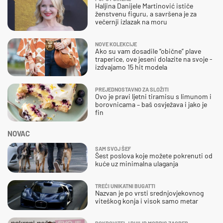
Haljina Danijele Martinović ističe
ženstvenu figuru, a savršena je za
večernji izlazak na moru
NOVE KOLEKCIJE
Ako su vam dosadile “obične” plave
traperice, ove jeseni dolazite na svoje -
izdvajamo 15 hit modela
PREJEDNOSTAVNO ZA SLOŽITI
Ovo je pravi ljetni tiramisu s limunom i
borovnicama – baš osvježava i jako je
fin
NOVAC
SAM SVOJ ŠEF
Šest poslova koje možete pokrenuti od
kuće uz minimalna ulaganja
TREĆI UNIKATNI BUGATTI
Nazvan je po vrsti srednjovjekovnog
viteškog konja i visok samo metar