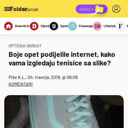
/članak
Dnevnik.hr
Vijesti
Sport
Putovanja
Lifestyle
Viralno
Miks
Kviz
Report
Sexy
OPTIČKA VARKA?
Boje opet podijelile internet, kako
vama izgledaju tenisice sa slike?
Piše
K.L.
, 04. travnja. 2019. @ 08:08
KOMENTARI