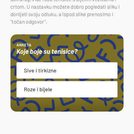
crtom. U nastavku možete dobro pogledati sliku i
donijeti svoju odluku, a ispod slike prenosimo i
"točan odgovor".
ANKETA
Koje boje su tenisice?
Sive i tirkizne
Sive i tirkizne
Roze i bijele
Roze i bijele