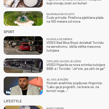
koje moraju znati svi kuhari
NAJMANJA NA SVIJETU
Čudo prirode: Predivna pješčana plaža
na 100 metara od mora
SPORT
POJAVILA SE SNIMKA
VIDEO Bad Blue Boysi dočekali Torcidu
na aerodromu, izbila velika masovna
tučnjava
CIPELARILI GA DOK JE LEŽAO
VIDEO Pojavila se nova snimka tučnjave
BBB-a i Torcide: "Je*ote, pa ubit će ga!"
AU, OVO JE RUŽNO
Poznati analitičar popljuvao Hrgovića:
"Lako ga je pogoditi, ne kreće se, ne
koristi noge..."
LIFESTYLE
POPUT SIRENE