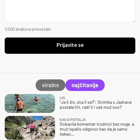
1500 znakova preostalo
Prijavite se
viralno
najčitanije
LOL
"Je li živ, zna li se?": Snimka s Jadrana
postala hit, radi li i vaš muž ovo?
KAO IZ PIŠTOLJA
Dobacila komentar trudnici bez noge, a
muž ispalio odgovor kao da je samo
čekao…