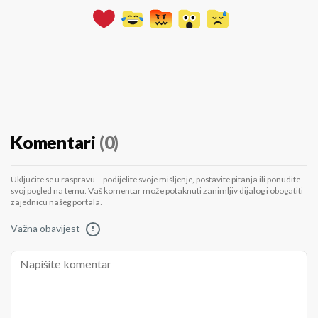
Komentari
(0)
Uključite se u raspravu – podijelite svoje mišljenje, postavite pitanja ili ponudite
svoj pogled na temu. Vaš komentar može potaknuti zanimljiv dijalog i obogatiti
zajednicu našeg portala.
Važna obavijest
!