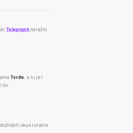
ski
Telegraph
istražio
icama
Tvrđe
, a tu je i
i su.
 doživjeti okus ruralne