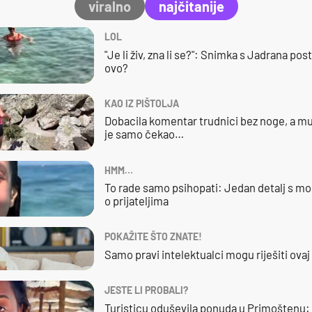
viralno
najčitanije
LOL
"Je li živ, zna li se?": Snimka s Jadrana posta
ovo?
KAO IZ PIŠTOLJA
Dobacila komentar trudnici bez noge, a mu
je samo čekao…
HMM…
To rade samo psihopati: Jedan detalj s mo
o prijateljima
POKAŽITE ŠTO ZNATE!
Samo pravi intelektualci mogu riješiti ovaj
JESTE LI PROBALI?
Turisticu oduševila ponuda u Primoštenu: 