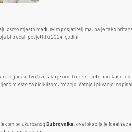
maju osmo mjesto među svim posjetiteljima, pa je tako britan
ja bi trebali posjetiti u 2024. godini.
stro-ugarske tvrđave lako je uočiti dok šećete baroknim ul
ljeno mjesto za biciklizam, trčanje, šetnje i plivanje, napisal
lijekom od užurbanog
Dubrovnika
, ova lokacija je idealna za
adima i maslinicima.