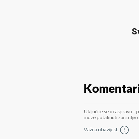
S
Komentar
Uključite se u raspravu – p
može potaknuti zanimljiv di
Važna obavijest
!