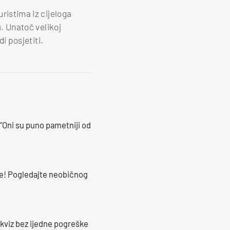
uristima iz cijeloga
u
. Unatoč velikoj
di posjetiti.
"Oni su puno pametniji od
že! Pogledajte neobičnog
 kviz bez ijedne pogreške