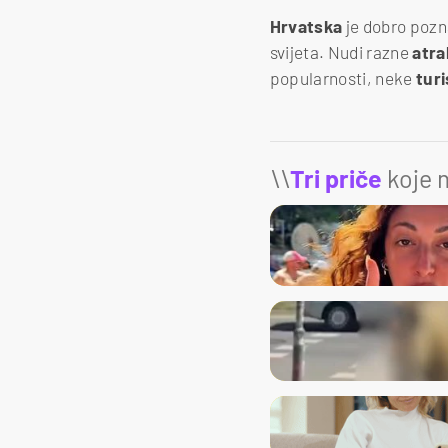
Hrvatska
je dobro pozn
svijeta. Nudi razne
atra
popularnosti, neke
tur
\\
Tri priče
koje m