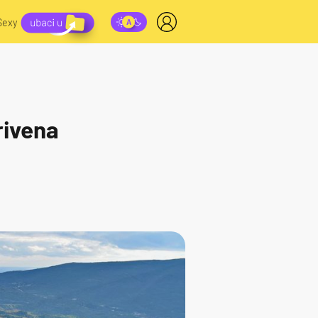
Sexy
krivena