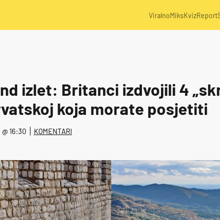
Viralno
Miks
Kviz
Report
nd izlet: Britanci izdvojili 4 „s
vatskoj koja morate posjetiti
4. @ 16:30
KOMENTARI