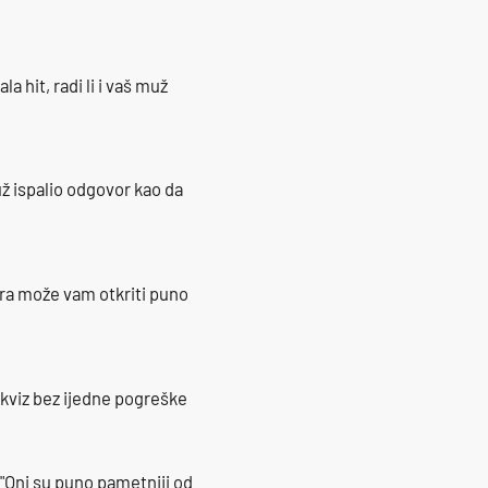
la hit, radi li i vaš muž
ž ispalio odgovor kao da
ra može vam otkriti puno
 kviz bez ijedne pogreške
"Oni su puno pametniji od