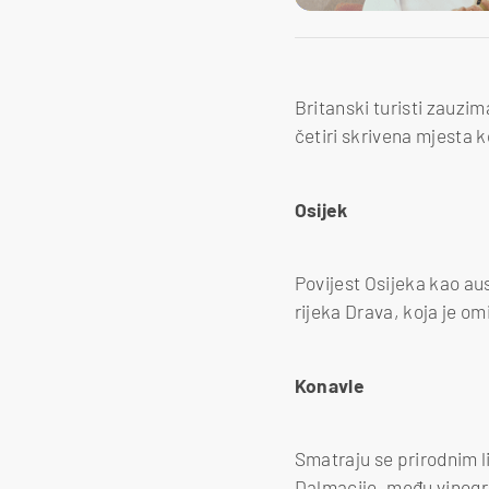
Britanski turisti zauzi
četiri skrivena mjesta ko
Osijek
Povijest Osijeka kao au
rijeka Drava, koja je omi
Konavle
Smatraju se prirodnim 
Dalmacije, među vinogr