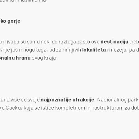
ko gorje
 i livada su samo neki od razloga zašto ovu
destinaciju
treb
krije još mnogo toga, od zanimljivih
lokaliteta
i muzeja, pa 
ionalnu
hranu
ovog kraja.
uno više od svoje
najpoznatije
atrakcije
,
Nacionalnog par
ku Gacku, koja se ističe kompletnom infrastrukturom za dob