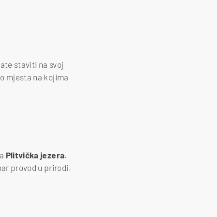
ate staviti na svoj
do mjesta na kojima
ka
Plitvička
jezera
.
ar provod u prirodi.