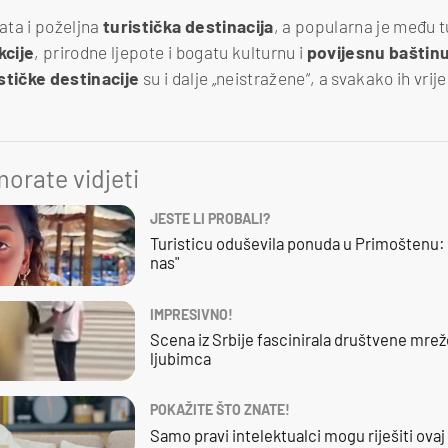
ata i poželjna
turistička
destinacija
, a popularna je među t
kcije
, prirodne ljepote i bogatu kulturnu i
povijesnu
baštin
ističke
destinacije
su i dalje „neistražene“, a svakako ih vrije
orate vidjeti
JESTE LI PROBALI?
Turisticu oduševila ponuda u Primoštenu: 
nas"
IMPRESIVNO!
Scena iz Srbije fascinirala društvene mre
ljubimca
POKAŽITE ŠTO ZNATE!
Samo pravi intelektualci mogu riješiti ovaj