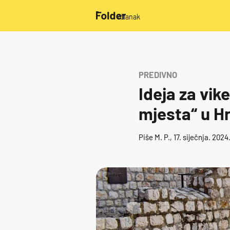
/članak
PREDIVNO
Ideja za vike
mjesta“ u Hr
Piše
M. P.
, 17. siječnja. 202