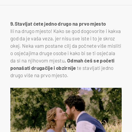
9.Stavljat ćete jedno drugo na prvo mjesto
Ili na drugo mjesto! Kako se god dogovorite i kakva
god da je vaša veza, jer nisu sve iste i to je skroz
okej. Neka vam postane cilj da počnete više misliti
o osjećajima druge osobe i kako bi se ti osjećala
da si na njihovom mjestu
. Odmah ćeš se početi
ponašati drugačije i obzirnije
te stavljati jedno
drugo više na prvo mjesto.