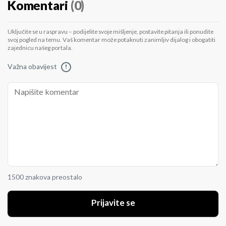
Komentari
(0)
Uključite se u raspravu – podijelite svoje mišljenje, postavite pitanja ili ponudite
svoj pogled na temu. Vaš komentar može potaknuti zanimljiv dijalog i obogatiti
zajednicu našeg portala.
Važna obavijest
!
1500 znakova preostalo
Prijavite se