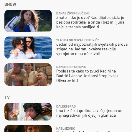
SHOW
DANAS ŽIVI POVUČENO
Znate li tko je ovo? Kao dijete ostala je
bez oba roditelja, a onda i bez milijuna
koje je trebala naslijediti
"KAO DA SU NOVAK ĐOKOVIĆ"
Jedan od najpoznatijih svjetskih parova
stigao na Jadran, ovakve reakcije
vjerojatno nisu očekivali
SAMO DOBRA PISMA
Poslušajte kako to zvuči kad Nina
Badrić i Jakov Jozinović zapjevaju
Oliverov hit!
TV
DALEKI GRAD
Ima tek šest godina, a već je jedan od
najnagrađivanijih dječjih glumaca
NASLJEDNIK