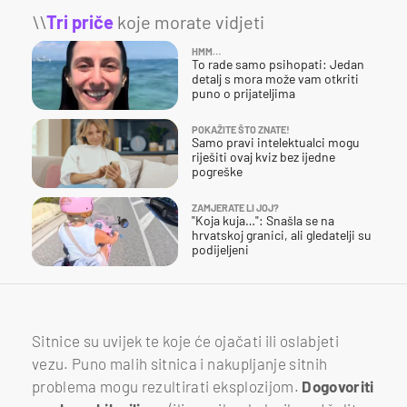
\\
Tri priče
koje morate vidjeti
HMM…
To rade samo psihopati: Jedan
detalj s mora može vam otkriti
puno o prijateljima
POKAŽITE ŠTO ZNATE!
Samo pravi intelektualci mogu
riješiti ovaj kviz bez ijedne
pogreške
ZAMJERATE LI JOJ?
"Koja kuja…": Snašla se na
hrvatskoj granici, ali gledatelji su
podijeljeni
Sitnice su uvijek te koje će ojačati ili oslabjeti
vezu. Puno malih sitnica i nakupljanje sitnih
problema mogu rezultirati eksplozijom.
Dogovoriti