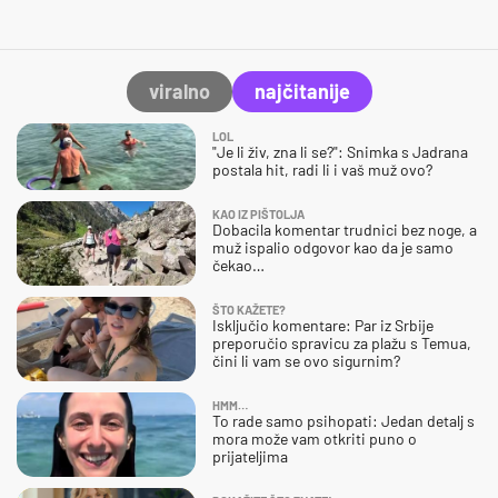
viralno
najčitanije
LOL
"Je li živ, zna li se?": Snimka s Jadrana
postala hit, radi li i vaš muž ovo?
KAO IZ PIŠTOLJA
Dobacila komentar trudnici bez noge, a
muž ispalio odgovor kao da je samo
čekao…
ŠTO KAŽETE?
Isključio komentare: Par iz Srbije
preporučio spravicu za plažu s Temua,
čini li vam se ovo sigurnim?
HMM…
To rade samo psihopati: Jedan detalj s
mora može vam otkriti puno o
prijateljima