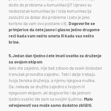
došlo do problema u komunikaciji? Upravo su
nedostatak komunikacije i loša komunikacija
zaslužni za dobar dio problema i zato je jako
korisno da vam ovo postane cilj.
Dogovorite se
primjerice da ćete jasno i glasno jedno drugome
reći kada vam nešto smeta ili kada vas nešto
brine.
5.Jedan dan tjedno ćete imati svatko za druženje
sa svojom ekipom
Iako ste zajedno, nije baš zdravo da svaki slobodan
trenutak provodite zajedno. Tebi i dalje trebaju
tvoja ženska druženja, a njemu njegova muška.
Da, nekada se družite zajedno s tvojom ili
njegovom ekipom, ali dogovorite i da jednom
tjedno svatko ide sam sa svojim ljudima.
Malo
odvojenosti vas može samo dodatno zbližiti.