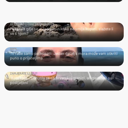
SLIJEDITE LI OVU PREPORUKU?
Pokazala gdje se u Jadranu nikako ne smije kupati, slažete li
se s njom?
HMM…
To rade samo psihopati: Jedan detalj s mora može vam otkriti
puno o prijateljima
ZAMJERATE LI JOJ?
"Koja kuja…": Snašla se na hrvatskoj granici, ali gledatelji su
podijeljeni