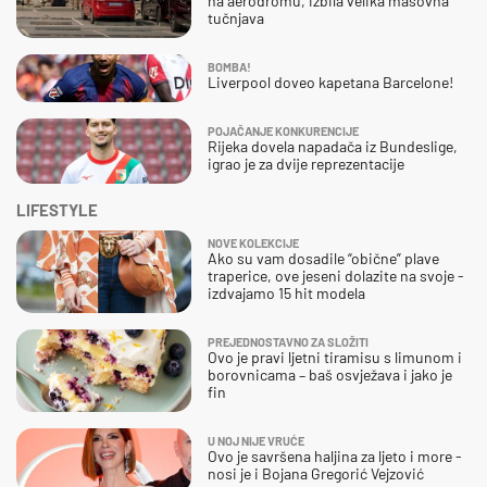
na aerodromu, izbila velika masovna
tučnjava
BOMBA!
Liverpool doveo kapetana Barcelone!
POJAČANJE KONKURENCIJE
Rijeka dovela napadača iz Bundeslige,
igrao je za dvije reprezentacije
LIFESTYLE
NOVE KOLEKCIJE
Ako su vam dosadile “obične” plave
traperice, ove jeseni dolazite na svoje -
izdvajamo 15 hit modela
PREJEDNOSTAVNO ZA SLOŽITI
Ovo je pravi ljetni tiramisu s limunom i
borovnicama – baš osvježava i jako je
fin
U NOJ NIJE VRUĆE
Ovo je savršena haljina za ljeto i more -
nosi je i Bojana Gregorić Vejzović