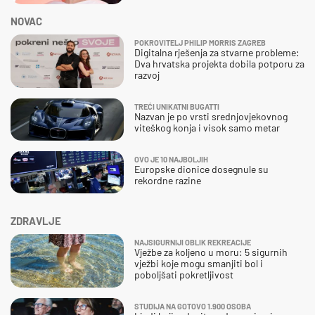
NOVAC
POKROVITELJ PHILIP MORRIS ZAGREB
Digitalna rješenja za stvarne probleme:
Dva hrvatska projekta dobila potporu za
razvoj
TREĆI UNIKATNI BUGATTI
Nazvan je po vrsti srednjovjekovnog
viteškog konja i visok samo metar
OVO JE 10 NAJBOLJIH
Europske dionice dosegnule su
rekordne razine
ZDRAVLJE
NAJSIGURNIJI OBLIK REKREACIJE
Vježbe za koljeno u moru: 5 sigurnih
vježbi koje mogu smanjiti bol i
poboljšati pokretljivost
STUDIJA NA GOTOVO 1.900 OSOBA