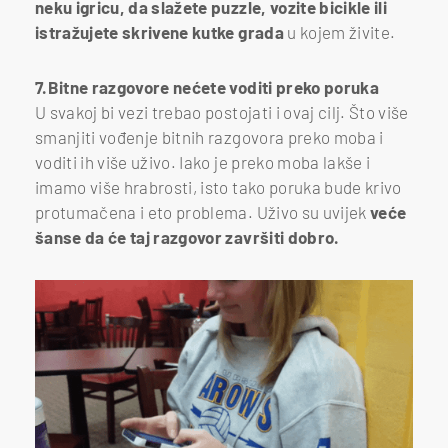
neku igricu, da slažete puzzle, vozite bicikle ili
istražujete skrivene kutke grada
u kojem živite.
7.Bitne razgovore nećete voditi preko poruka
U svakoj bi vezi trebao postojati i ovaj cilj. Što više
smanjiti vođenje bitnih razgovora preko moba i
voditi ih više uživo. Iako je preko moba lakše i
imamo više hrabrosti, isto tako poruka bude krivo
protumačena i eto problema. Uživo su uvijek
veće
šanse da će taj razgovor završiti dobro.