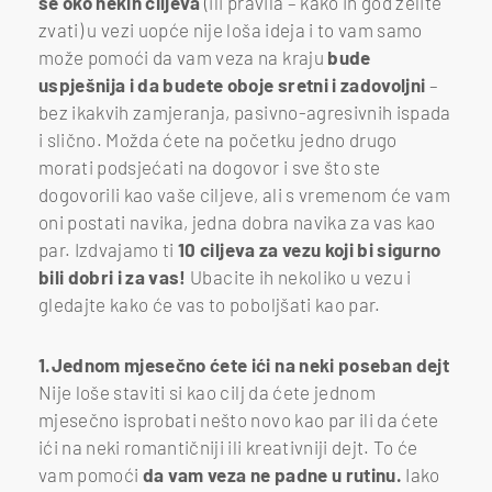
se oko nekih ciljeva
(ili pravila – kako ih god želite
zvati) u vezi uopće nije loša ideja i to vam samo
može pomoći da vam veza na kraju
bude
uspješnija i da budete oboje sretni i zadovoljni
–
bez ikakvih zamjeranja, pasivno-agresivnih ispada
i slično. Možda ćete na početku jedno drugo
morati podsjećati na dogovor i sve što ste
dogovorili kao vaše ciljeve, ali s vremenom će vam
oni postati navika, jedna dobra navika za vas kao
par. Izdvajamo ti
10 ciljeva za vezu koji bi sigurno
bili dobri i za vas!
Ubacite ih nekoliko u vezu i
gledajte kako će vas to poboljšati kao par.
1.Jednom mjesečno ćete ići na neki poseban dejt
Nije loše staviti si kao cilj da ćete jednom
mjesečno isprobati nešto novo kao par ili da ćete
ići na neki romantičniji ili kreativniji dejt. To će
vam pomoći
da vam veza ne padne u rutinu.
Iako