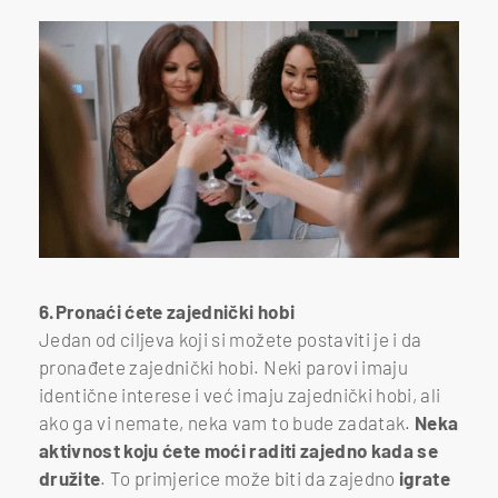
6.Pronaći ćete zajednički hobi
Jedan od ciljeva koji si možete postaviti je i da
pronađete zajednički hobi. Neki parovi imaju
identične interese i već imaju zajednički hobi, ali
ako ga vi nemate, neka vam to bude zadatak.
Neka
aktivnost koju ćete moći raditi zajedno kada se
družite
. To primjerice može biti da zajedno
igrate