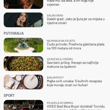
Rade mu iza leđa, a on toga nije
svjestan
DALEKI GRAD
Daleki grad: Jako je ljuta jer se miješa u
njezine stvari
PUTOVANJA
NAJMANJA NA SVIJETU
Čudo prirode: Predivna pješčana plaža
na 100 metara od mora
UZ RUČAK ILI VEČERU
Savršeni prilog: Recept za najfinije
mahune sa špekom
BON APPETIT!
Majke svih umaka: 5 kultnih recepata
koje moraju znati svi kuhari
SPORT
POJAVILA SE SNIMKA
VIDEO Bad Blue Boysi dočekali Torcidu