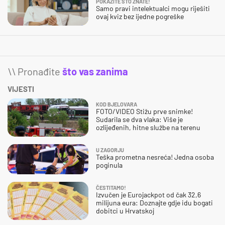
POKAŽITE ŠTO ZNATE!
Samo pravi intelektualci mogu riješiti
ovaj kviz bez ijedne pogreške
\\ Pronađite
što vas zanima
VIJESTI
KOD BJELOVARA
FOTO/VIDEO Stižu prve snimke!
Sudarila se dva vlaka: Više je
ozlijeđenih, hitne službe na terenu
U ZAGORJU
Teška prometna nesreća! Jedna osoba
poginula
ČESTITAMO!
Izvučen je Eurojackpot od čak 32,6
milijuna eura: Doznajte gdje idu bogati
dobitci u Hrvatskoj