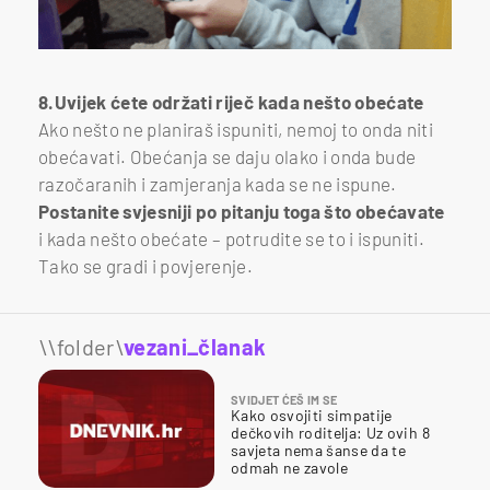
8.Uvijek ćete održati riječ kada nešto obećate
Ako nešto ne planiraš ispuniti, nemoj to onda niti
obećavati. Obećanja se daju olako i onda bude
razočaranih i zamjeranja kada se ne ispune.
Postanite svjesniji po pitanju toga što obećavate
i kada nešto obećate – potrudite se to i ispuniti.
Tako se gradi i povjerenje.
\\folder\
vezani_članak
SVIDJET ĆEŠ IM SE
Kako osvojiti simpatije
dečkovih roditelja: Uz ovih 8
savjeta nema šanse da te
odmah ne zavole