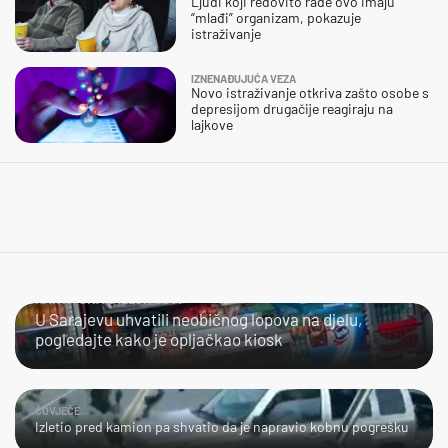
Ljudi koji redovito rade ovo imaju
“mlađi” organizam, pokazuje
istraživanje
IZNENAĐUJUĆA VEZA
Novo istraživanje otkriva zašto osobe s
depresijom drugačije reagiraju na
lajkove
KAKVA SNALAŽLJIVOST!
U Sarajevu uhvatili neobičnog lopova na djelu,
pogledajte kako je opljačkao kiosk
ČOVJEČE...
Izletio pred kamion pa shvatio da je napravio kobnu pogrešku