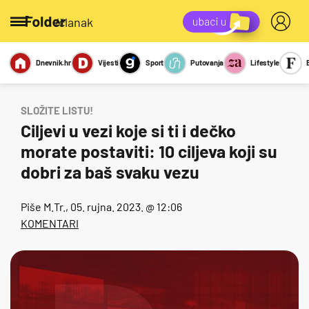
/članak
Dnevnik.hr
Vijesti
Sport
Putovanja
Lifestyle
Viralno
Miks
Kviz
Report
Sexy
SLOŽITE LISTU!
Ciljevi u vezi koje si ti i dečko
morate postaviti: 10 ciljeva koji su
dobri za baš svaku vezu
Piše
M.Tr.
, 05. rujna. 2023. @ 12:06
KOMENTARI