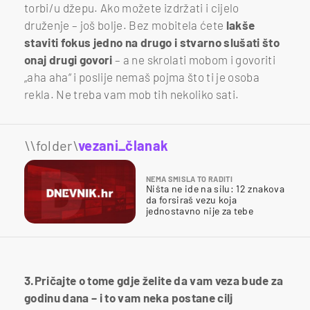
torbi/u džepu. Ako možete izdržati i cijelo
druženje – još bolje. Bez mobitela ćete
lakše
staviti fokus jedno na drugo i stvarno slušati što
onaj drugi govori
– a ne skrolati mobom i govoriti
„aha aha“ i poslije nemaš pojma što ti je osoba
rekla. Ne treba vam mob tih nekoliko sati.
\\folder\
vezani_članak
NEMA SMISLA TO RADITI
Ništa ne ide na silu: 12 znakova
da forsiraš vezu koja
jednostavno nije za tebe
3.Pričajte o tome gdje želite da vam veza bude za
godinu dana – i to vam neka postane cilj