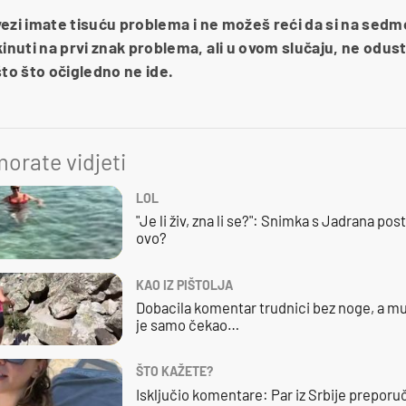
u vezi imate tisuću problema i ne možeš reći da si na sed
kinuti na prvi znak problema, ali u ovom slučaju, ne odus
što što očigledno ne ide.
orate vidjeti
LOL
"Je li živ, zna li se?": Snimka s Jadrana posta
ovo?
KAO IZ PIŠTOLJA
Dobacila komentar trudnici bez noge, a mu
je samo čekao…
ŠTO KAŽETE?
Isključio komentare: Par iz Srbije preporuč