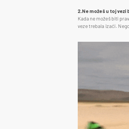
2.Ne možeš u toj vezi b
Kada ne možeš biti prava
veze trebala izaći. Neg