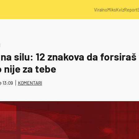
Viralno
Miks
Kviz
Report
I
 na silu: 12 znakova da forsiraš
 nije za tebe
 @ 13:09
KOMENTARI