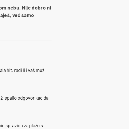
mom nebu. Nije dobro ni
taješ, već samo
la hit, radi li i vaš muž
ž ispalio odgovor kao da
io spravicu za plažu s