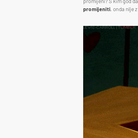
promijeni? S kim god da 
promijeniti
, onda nije 