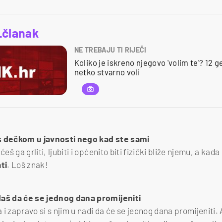
_članak
NE TREBAJU TI RIJEČI
Koliko je iskreno njegovo 'volim te'? 12 g
netko stvarno voli
a s dečkom u javnosti nego kad ste sami
ćeš ga grliti, ljubiti i općenito biti fizički bliže njemu, a ka
ti
. Loš znak!
daš da će se jednog dana promijeniti
i zapravo si s njim u nadi da će se jednog dana promijeniti. 