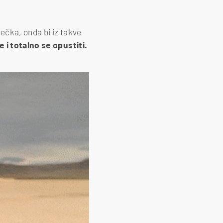
dečka, onda bi iz takve
 i totalno se opustiti.