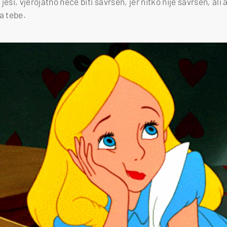
jesi, vjerojatno neće biti savršen, jer nitko nije savršen, ali
za tebe.