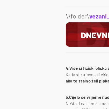
\\folder\
vezani
4.Više si fizički blisk
Kada ste u javnosti više 
ako te stalno želi pipka
5.Cijelo se vrijeme na
Nešto ti na njemu smeta 