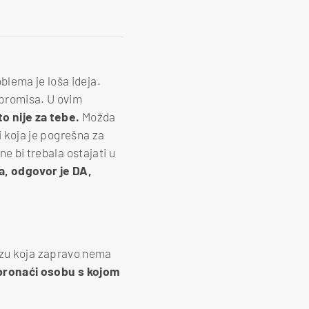
blema je loša ideja.
mpromisa. U ovim
o nije za tebe.
Možda
zi koja je pogrešna za
ne bi trebala ostajati u
ma, odgovor je DA,
 vezu koja zapravo nema
 pronaći osobu s kojom