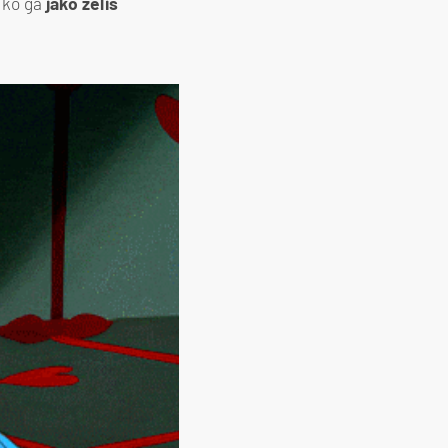
 ako ga
jako želiš