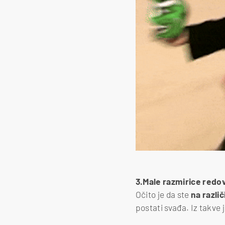
3.Male razmirice redov
Očito je da ste
na razli
postati svađa. Iz takve j