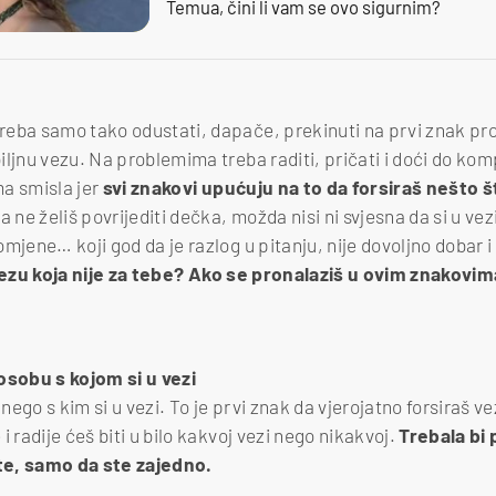
Temua, čini li vam se ovo sigurnim?
eba samo tako odustati, dapače, prekinuti na prvi znak pro
iljnu vezu. Na problemima treba raditi, pričati i doći do ko
a smisla jer
svi znakovi upućuju na to da forsiraš nešto št
a ne želiš povrijediti dečka, možda nisi ni svjesna da si u ve
mjene… koji god da je razlog u pitanju, nije dovoljno dobar i 
i vezu koja nije za tebe? Ako se pronalaziš u ovim znakovi
osobu s kojom si u vezi
ezi nego s kim si u vezi. To je prvi znak da vjerojatno forsiraš
i radije ćeš biti u bilo kakvoj vezi nego nikakvoj.
Trebala bi
ste, samo da ste zajedno.