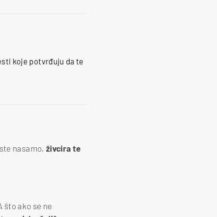
esti koje potvrđuju da te
da ste nasamo,
živcira te
A što ako se ne