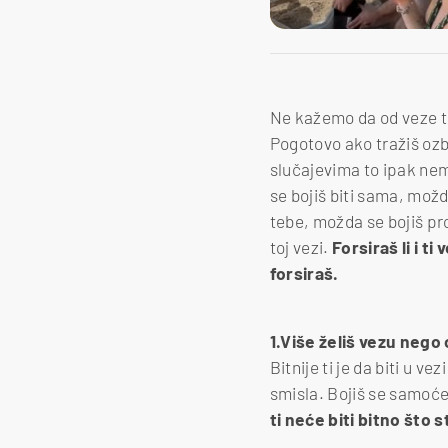
Ne kažemo da od veze tr
Pogotovo ako tražiš ozb
slučajevima to ipak nem
se bojiš biti sama, možd
tebe, možda se bojiš pro
toj vezi.
Forsiraš li i t
forsiraš.
1.Više želiš vezu nego 
Bitnije ti je da biti u v
smisla. Bojiš se samoće 
ti neće biti bitno što 