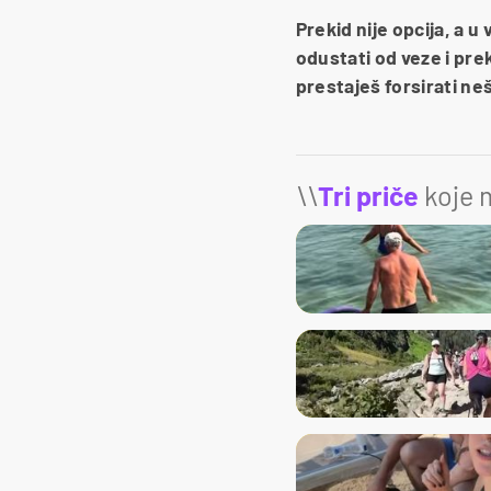
Prekid nije opcija, a 
odustati od veze i pre
prestaješ forsirati ne
\\
Tri priče
koje m