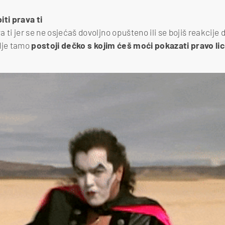
iti prava ti
 ti jer se ne osjećaš dovoljno opušteno ili se bojiš reakcije 
dje tamo
postoji dečko s kojim ćeš moći pokazati pravo lice