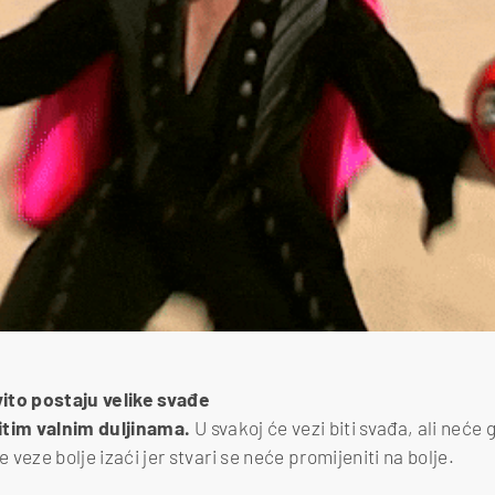
ito postaju velike svađe
čitim valnim duljinama.
U svakoj će vezi biti svađa, ali neće
e veze bolje izaći jer stvari se neće promijeniti na bolje.