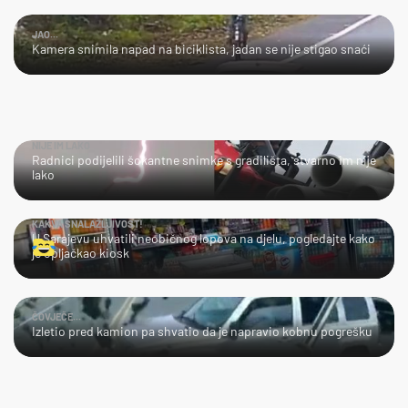
JAO...
Kamera snimila napad na biciklista, jadan se nije stigao snaći
NIJE IM LAKO
Radnici podijelili šokantne snimke s gradilišta, stvarno im nije
lako
KAKVA SNALAŽLJIVOST!
U Sarajevu uhvatili neobičnog lopova na djelu, pogledajte kako
je opljačkao kiosk
ČOVJEČE...
Izletio pred kamion pa shvatio da je napravio kobnu pogrešku