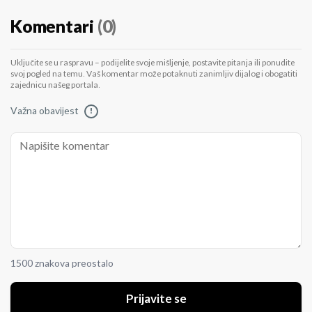
Komentari
(0)
Uključite se u raspravu – podijelite svoje mišljenje, postavite pitanja ili ponudite
svoj pogled na temu. Vaš komentar može potaknuti zanimljiv dijalog i obogatiti
zajednicu našeg portala.
Važna obavijest
!
1500 znakova preostalo
Prijavite se