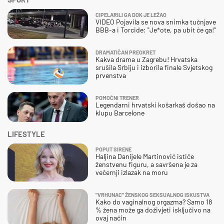
CIPELARILI GA DOK JE LEŽAO
VIDEO Pojavila se nova snimka tučnjave
BBB-a i Torcide: "Je*ote, pa ubit će ga!"
DRAMATIČAN PREOKRET
Kakva drama u Zagrebu! Hrvatska
srušila Srbiju i izborila finale Svjetskog
prvenstva
POMOĆNI TRENER
Legendarni hrvatski košarkaš došao na
klupu Barcelone
LIFESTYLE
POPUT SIRENE
Haljina Danijele Martinović ističe
ženstvenu figuru, a savršena je za
večernji izlazak na moru
"VRHUNAC" ŽENSKOG SEKSUALNOG ISKUSTVA
Kako do vaginalnog orgazma? Samo 18
% žena može ga doživjeti isključivo na
ovaj način