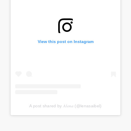
View this post on Instagram
A post shared by 𝐴𝑙𝑒𝑛𝑎 (@lenasaibel)