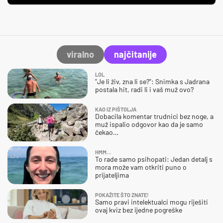
viralno
najčitanije
LOL
"Je li živ, zna li se?": Snimka s Jadrana
postala hit, radi li i vaš muž ovo?
KAO IZ PIŠTOLJA
Dobacila komentar trudnici bez noge, a
muž ispalio odgovor kao da je samo
čekao…
HMM…
To rade samo psihopati: Jedan detalj s
mora može vam otkriti puno o
prijateljima
POKAŽITE ŠTO ZNATE!
Samo pravi intelektualci mogu riješiti
ovaj kviz bez ijedne pogreške