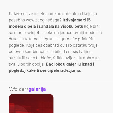
Kakve se sve cipele nude po dućanima i koje su
posebno wow zbog nečega?
Izdvajamo ti 15
modela cipela i sandala na visoku petu
koje bi ti
se mogle svidjeti – neke su jednostavniji modeli, a
drugi su totalno zaigrani i sigurno će privlačiti
poglede. Koje ćeš odabrati ovisi o ostatku tvoje
odjevne kombinacije – a bilo da nosiš haljinu,
suknju ili sako tj. hlače, štikle uvijek idu dobro uz
svaku od tih opcija.
Baci oko u galeriju iznad i
pogledaj kake ti sve cipele izdvajamo.
\\folder\
galerija