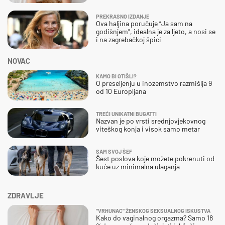
PREKRASNO IZDANJE
Ova haljina poručuje “Ja sam na
godišnjem”, idealna je za ljeto, a nosi se
i na zagrebačkoj špici
NOVAC
KAMO BI OTIŠLI?
O preseljenju u inozemstvo razmišlja 9
od 10 Europljana
TREĆI UNIKATNI BUGATTI
Nazvan je po vrsti srednjovjekovnog
viteškog konja i visok samo metar
SAM SVOJ ŠEF
Šest poslova koje možete pokrenuti od
kuće uz minimalna ulaganja
ZDRAVLJE
"VRHUNAC" ŽENSKOG SEKSUALNOG ISKUSTVA
Kako do vaginalnog orgazma? Samo 18