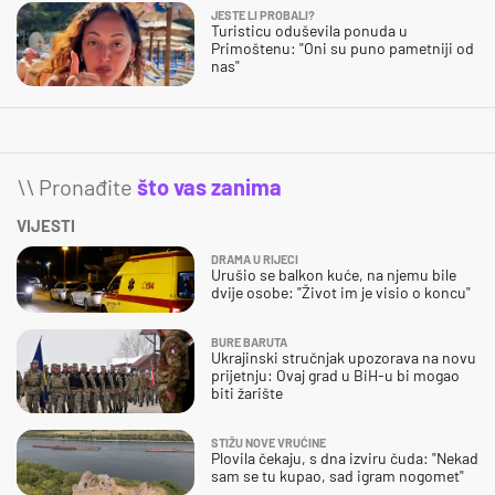
JESTE LI PROBALI?
Turisticu oduševila ponuda u
Primoštenu: "Oni su puno pametniji od
nas"
\\ Pronađite
što vas zanima
VIJESTI
DRAMA U RIJECI
Urušio se balkon kuće, na njemu bile
dvije osobe: "Život im je visio o koncu"
BURE BARUTA
Ukrajinski stručnjak upozorava na novu
prijetnju: Ovaj grad u BiH-u bi mogao
biti žarište
STIŽU NOVE VRUĆINE
Plovila čekaju, s dna izviru čuda: "Nekad
sam se tu kupao, sad igram nogomet"