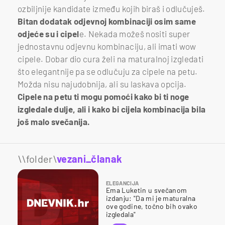
ozbiljnije kandidate između kojih biraš i odlučuješ.
Bitan dodatak odjevnoj kombinaciji osim same
odjeće su i cipel
e. Nekada možeš nositi super
jednostavnu odjevnu kombinaciju, ali imati wow
cipele. Dobar dio cura želi na maturalnoj izgledati
što elegantnije pa se odlučuju za cipele na petu.
Možda nisu najudobnija, ali su laskava opcija.
Cipele na petu ti mogu pomoći kako bi ti noge
izgledale dulje, ali i kako bi cijela kombinacija bila
još malo svečanija.
\\folder\
vezani_članak
ELEGANCIJA
Ema Luketin u svečanom
izdanju: "Da mi je maturalna
ove godine, točno bih ovako
izgledala"