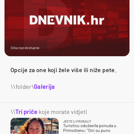
Slika nije dostupna
Opcije za one koji žele više ili niže pete.
Galerija
\\
Tri priče
koje morate vidjeti
JESTE LI PROBALI?
Turisticu oduševila ponuda u
Primoštenu: "Oni su puno