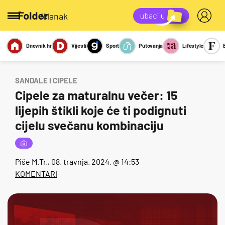
/članak
Dnevnik.hr
Vijesti
Sport
Putovanja
Lifestyle
Viralno
Miks
Kviz
Report
Sexy
SANDALE I CIPELE
Cipele za maturalnu večer: 15
lijepih štikli koje će ti podignuti
cijelu svečanu kombinaciju
Piše
M.Tr.
, 08. travnja. 2024. @ 14:53
KOMENTARI