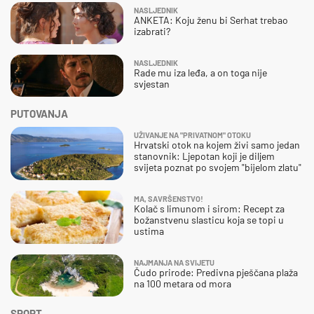
NASLJEDNIK
ANKETA: Koju ženu bi Serhat trebao
izabrati?
NASLJEDNIK
Rade mu iza leđa, a on toga nije
svjestan
PUTOVANJA
UŽIVANJE NA "PRIVATNOM" OTOKU
Hrvatski otok na kojem živi samo jedan
stanovnik: Ljepotan koji je diljem
svijeta poznat po svojem "bijelom zlatu"
MA, SAVRŠENSTVO!
Kolač s limunom i sirom: Recept za
božanstvenu slasticu koja se topi u
ustima
NAJMANJA NA SVIJETU
Čudo prirode: Predivna pješčana plaža
na 100 metara od mora
SPORT