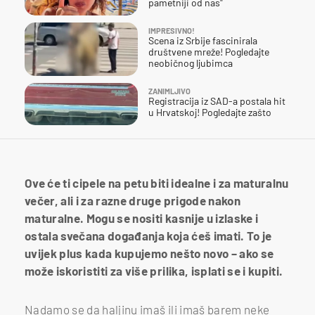
pametniji od nas"
IMPRESIVNO!
Scena iz Srbije fascinirala
društvene mreže! Pogledajte
neobičnog ljubimca
ZANIMLJIVO
Registracija iz SAD-a postala hit
u Hrvatskoj! Pogledajte zašto
Ove će ti cipele na petu biti idealne i za maturalnu
večer, ali i za razne druge prigode nakon
maturalne. Mogu se nositi kasnije u izlaske i
ostala svečana događanja koja ćeš imati. To je
uvijek plus kada kupujemo nešto novo – ako se
može iskoristiti za više prilika, isplati se i kupiti.
Nadamo se da haljinu imaš ili imaš barem neke