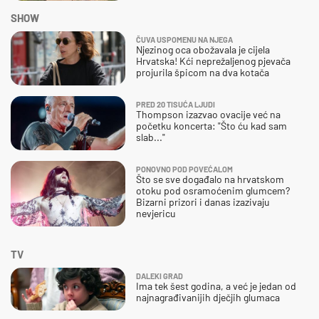
SHOW
ČUVA USPOMENU NA NJEGA
Njezinog oca obožavala je cijela
Hrvatska! Kći neprežaljenog pjevača
projurila špicom na dva kotača
PRED 20 TISUĆA LJUDI
Thompson izazvao ovacije već na
početku koncerta: "Što ću kad sam
slab..."
PONOVNO POD POVEĆALOM
Što se sve događalo na hrvatskom
otoku pod osramoćenim glumcem?
Bizarni prizori i danas izazivaju
nevjericu
TV
DALEKI GRAD
Ima tek šest godina, a već je jedan od
najnagrađivanijih dječjih glumaca