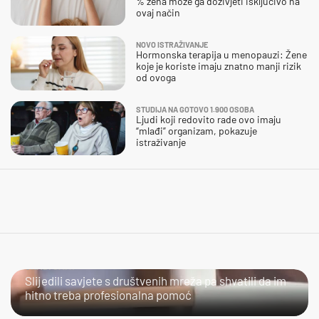
% žena može ga doživjeti isključivo na
ovaj način
NOVO ISTRAŽIVANJE
Hormonska terapija u menopauzi: Žene
koje je koriste imaju znatno manji rizik
od ovoga
STUDIJA NA GOTOVO 1.900 OSOBA
Ljudi koji redovito rade ovo imaju
“mlađi” organizam, pokazuje
istraživanje
URADI SAM?
Slijedili savjete s društvenih mreža pa shvatili da im
hitno treba profesionalna pomoć