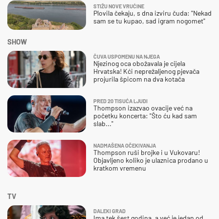
STIŽU NOVE VRUĆINE
Plovila čekaju, s dna izviru čuda: "Nekad
sam se tu kupao, sad igram nogomet"
SHOW
ČUVA USPOMENU NA NJEGA
Njezinog oca obožavala je cijela
Hrvatska! Kći neprežaljenog pjevača
projurila špicom na dva kotača
PRED 20 TISUĆA LJUDI
Thompson izazvao ovacije već na
početku koncerta: "Što ću kad sam
slab..."
NADMAŠENA OČEKIVANJA
Thompson ruši brojke i u Vukovaru!
Objavljeno koliko je ulaznica prodano u
kratkom vremenu
TV
DALEKI GRAD
Ima tek šest godina, a već je jedan od