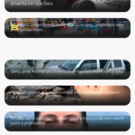
stvarno im nije lako
KAKVA SNALAŽLJIVOST!
U Sarajevu uhvatili neobičnog lopova na djelu, pogledajte kako
je opljačkao kiosk
ČOVJEČE...
Izletio pred kamion pa shvatio da je napravio kobnu pogrešku
SLIJEDITE LI OVU PREPORUKU?
Pokazala gdje se u Jadranu nikako ne smije kupati, slažete li
se s njom?
HMM…
To rade samo psihopati: Jedan detalj s mora može vam otkriti
puno o prijateljima