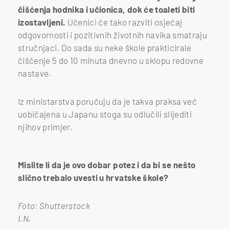
čišćenja hodnika i učionica, dok će toaleti biti
izostavljeni.
Učenici će tako razviti osjećaj
odgovornosti i pozitivnih životnih navika smatraju
stručnjaci. Do sada su neke škole prakticirale
čišćenje 5 do 10 minuta dnevno u sklopu redovne
nastave.
Iz ministarstva poručuju da je takva praksa već
uobičajena u Japanu stoga su odlučili slijediti
njihov primjer.
Mislite li da je ovo dobar potez i da bi se nešto
slično trebalo uvesti u hrvatske škole?
Foto: Shutterstock
I.N.