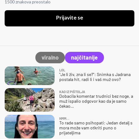
1500 znakova preostalo
Prijavite se
viralno
najčitanije
LOL
"Je li živ, zna li se?": Snimka s Jadrana
postala hit, radi li i vaš muž ovo?
KAO IZ PIŠTOLJA
Dobacila komentar trudnici bez noge, a
muž ispalio odgovor kao da je samo
čekao…
HMM…
To rade samo psihopati: Jedan detalj s
mora može vam otkriti puno o
prijateljima