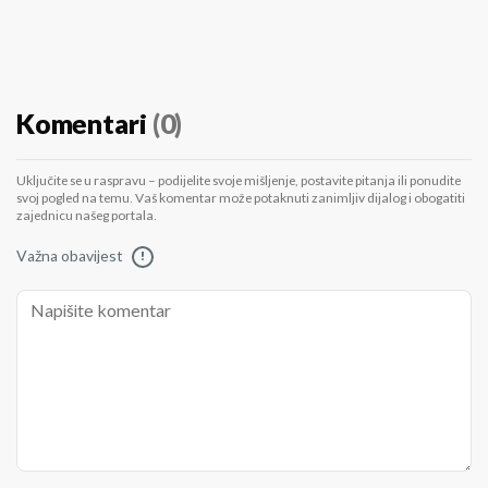
Komentari
(0)
Uključite se u raspravu – podijelite svoje mišljenje, postavite pitanja ili ponudite
svoj pogled na temu. Vaš komentar može potaknuti zanimljiv dijalog i obogatiti
zajednicu našeg portala.
Važna obavijest
!