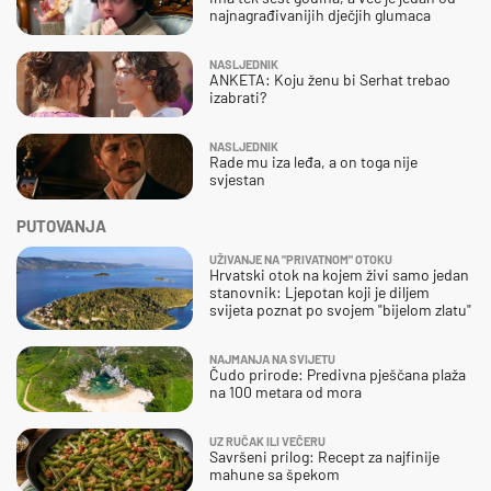
najnagrađivanijih dječjih glumaca
NASLJEDNIK
ANKETA: Koju ženu bi Serhat trebao
izabrati?
NASLJEDNIK
Rade mu iza leđa, a on toga nije
svjestan
PUTOVANJA
UŽIVANJE NA "PRIVATNOM" OTOKU
Hrvatski otok na kojem živi samo jedan
stanovnik: Ljepotan koji je diljem
svijeta poznat po svojem "bijelom zlatu"
NAJMANJA NA SVIJETU
Čudo prirode: Predivna pješčana plaža
na 100 metara od mora
UZ RUČAK ILI VEČERU
Savršeni prilog: Recept za najfinije
mahune sa špekom