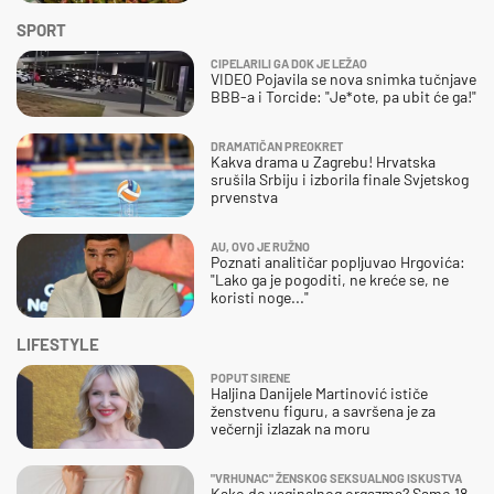
SPORT
CIPELARILI GA DOK JE LEŽAO
VIDEO Pojavila se nova snimka tučnjave
BBB-a i Torcide: "Je*ote, pa ubit će ga!"
DRAMATIČAN PREOKRET
Kakva drama u Zagrebu! Hrvatska
srušila Srbiju i izborila finale Svjetskog
prvenstva
AU, OVO JE RUŽNO
Poznati analitičar popljuvao Hrgovića:
"Lako ga je pogoditi, ne kreće se, ne
koristi noge..."
LIFESTYLE
POPUT SIRENE
Haljina Danijele Martinović ističe
ženstvenu figuru, a savršena je za
večernji izlazak na moru
"VRHUNAC" ŽENSKOG SEKSUALNOG ISKUSTVA
Kako do vaginalnog orgazma? Samo 18