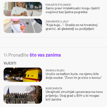
POKAŽITE ŠTO ZNATE!
Samo pravi intelektualci mogu riješiti
ovaj kviz bez ijedne pogreške
ZAMJERATE LI JOJ?
"Koja kuja…": Snašla se na hrvatskoj
granici, ali gledatelji su podijeljeni
\\ Pronađite
što vas zanima
VIJESTI
DRAMA U RIJECI
Urušio se balkon kuće, na njemu bile
dvije osobe: "Život im je visio o koncu"
BURE BARUTA
Ukrajinski stručnjak upozorava na novu
prijetnju: Ovaj grad u BiH-u bi mogao
biti žarište