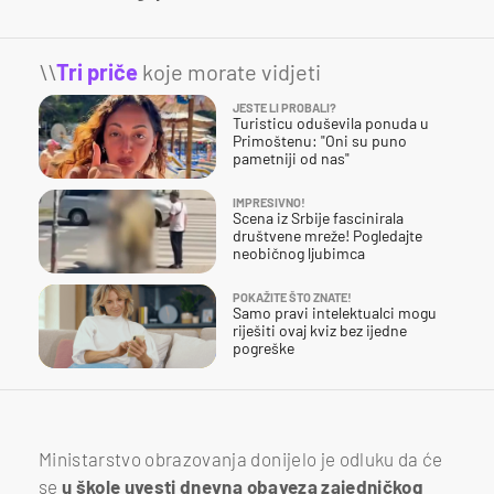
\\
Tri priče
koje morate vidjeti
JESTE LI PROBALI?
Turisticu oduševila ponuda u
Primoštenu: "Oni su puno
pametniji od nas"
IMPRESIVNO!
Scena iz Srbije fascinirala
društvene mreže! Pogledajte
neobičnog ljubimca
POKAŽITE ŠTO ZNATE!
Samo pravi intelektualci mogu
riješiti ovaj kviz bez ijedne
pogreške
Ministarstvo obrazovanja donijelo je odluku da će
se
u škole uvesti dnevna obaveza zajedničkog