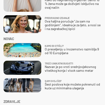
% žena može ga doživjeti isključivo na
ovaj način
PREKRASNO IZDANJE
Ova haljina poručuje “Ja sam na
godišnjem”, idealna je za ljeto, a nosi se
i na zagrebačkoj špici
NOVAC
KAMO BI OTIŠLI?
O preseljenju u inozemstvo razmišlja 9
od 10 Europljana
TREĆI UNIKATNI BUGATTI
Nazvan je po vrsti srednjovjekovnog
viteškog konja i visok samo metar
SAM SVOJ ŠEF
Šest poslova koje možete pokrenuti od
kuće uz minimalna ulaganja
ZDRAVLJE