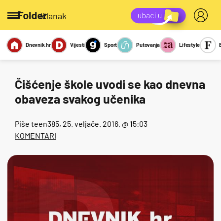
/članak
Dnevnik.hr
Vijesti
Sport
Putovanja
Lifestyle
Viralno
Miks
Kviz
Report
Sexy
Čišćenje škole uvodi se kao dnevna
obaveza svakog učenika
Piše
teen385
, 25. veljače. 2016. @ 15:03
KOMENTARI