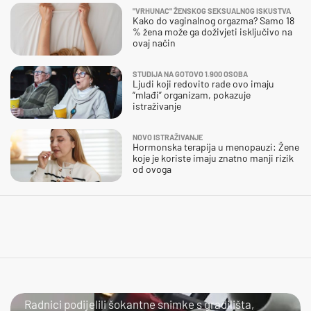
"VRHUNAC" ŽENSKOG SEKSUALNOG ISKUSTVA
Kako do vaginalnog orgazma? Samo 18
% žena može ga doživjeti isključivo na
ovaj način
STUDIJA NA GOTOVO 1.900 OSOBA
Ljudi koji redovito rade ovo imaju
“mlađi” organizam, pokazuje
istraživanje
NOVO ISTRAŽIVANJE
Hormonska terapija u menopauzi: Žene
koje je koriste imaju znatno manji rizik
od ovoga
NIJE IM LAKO
Radnici podijelili šokantne snimke s gradilišta,