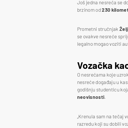
Još jedna nesreća se do
brzinom od
230 kilomet
Prometni stručnjak
Žel
se ovakve nesreće sprij
legalno mogao voziti a
Vozačka kao
O nesrećama koje uzroku
nesreće događaju u kasn
godišnju studenticu koja
neovisnosti
.
„Krenula sam na tečaj v
razredu koji su dobili v