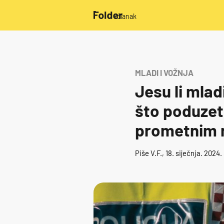
/članak
MLADI I VOŽNJA
Jesu li mlad
što poduzeti
prometnim 
Piše
V.F.
, 18. siječnja. 2024.