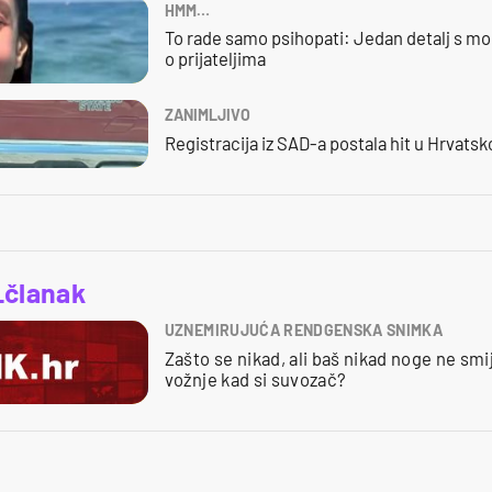
HMM…
To rade samo psihopati: Jedan detalj s mo
o prijateljima
ZANIMLJIVO
Registracija iz SAD-a postala hit u Hrvatsk
_članak
UZNEMIRUJUĆA RENDGENSKA SNIMKA
Zašto se nikad, ali baš nikad noge ne sm
vožnje kad si suvozač?