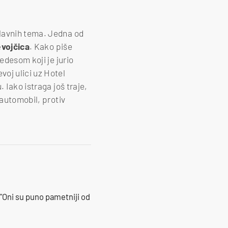
glavnih tema. Jedna od
evojčica
. Kako piše
cedesom koji je jurio
voj ulici uz Hotel
 Iako istraga još traje,
 automobil, protiv
"Oni su puno pametniji od