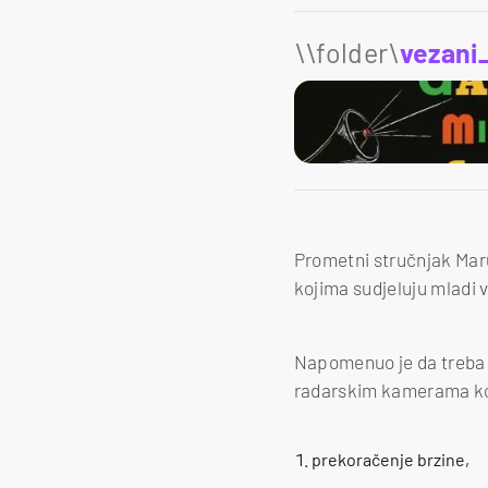
\\folder\
vezani
Prometni stručnjak Maru
kojima sudjeluju mladi 
Napomenuo je da treba
radarskim kamerama ko
prekoračenje brzine,