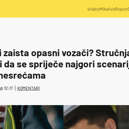
Viralno
Miks
Kviz
Report
i zaista opasni vozači? Stručn
 da se spriječe najgori scenarij
nesrećama
 @ 12:17
KOMENTARI