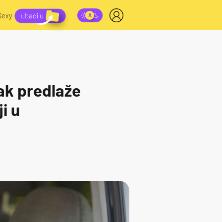
Sexy
jak predlaže
i u