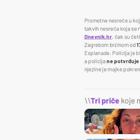
Prometne nesreće u ko
takvih nesreća koja se n
Dnevnik.hr
, čak su čet
Zagrebom brzinom od
1
Esplanade. Policija je b
a policija
ne potvrđuje 
njezine je majke pokren
\\
Tri priče
koje m