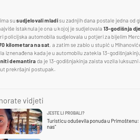
jima su
sudjelovali mladi
su zadnjih dana postale jedna od 
ajviše istaknula je ona u kojoj je sudjelovala
13-godišnja dj
iri policijska automobila sudjelovala u potjeri za bijelim Mer
70 kilometara na sat
, a zatim se zabio u stupić u Mihanoviće
ila iznenađena kada je u automobilu zatekla 13-godišnjakinju.
niti demantira
da je 13-godišnjakinja zaista vozila luksuzni
ut prekršajni postupak.
orate vidjeti
JESTE LI PROBALI?
Turisticu oduševila ponuda u Primoštenu: 
nas"