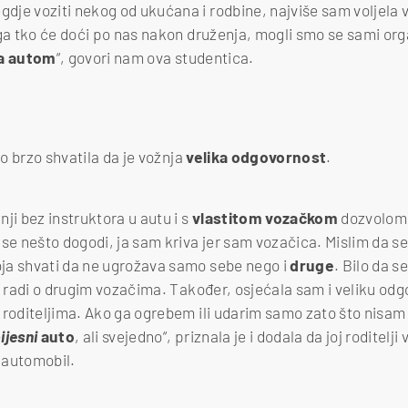
je voziti nekog od ukućana i rodbine, najviše sam voljela vo
oga tko će doći po nas nakon druženja, mogli smo se sami org
la autom
“, govori nam ova studentica.
re mjere) za mlade vozače?
lo brzo shvatila da je vožnja
velika odgovornost
.
ji bez instruktora u autu i s
vlastitom vozačkom
dozvolom, 
 se nešto dogodi, ja sam kriva jer sam vozačica. Mislim da
ja shvati da ne ugrožava samo sebe nego i
druge
. Bilo da s
se radi o drugim vozačima. Također, osjećala sam i veliku 
 roditeljima. Ako ga ogrebem ili udarim samo zato što nisam 
ijesni
auto
, ali svejedno“, priznala je i dodala da joj roditelji 
i automobil.