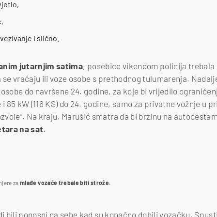
jetlo,
,
ezivanje i slično.
anim jutarnjim satima
, posebice vikendom policija trebala 
 se vraćaju ili voze osobe s prethodnog tulumarenja. Nadalje
osobe do navršene 24. godine, za koje bi vrijedilo ograničen
 i 85 kW (116 KS) do 24. godine, samo za privatne vožnje u pr
vole“. Na kraju, Marušić smatra da bi brzinu na autocestama
etara na sat
.
 pojačana, no ona ne može obuhvatiti sve krištelje zakona
mjere za
mlađe vozače
trebale biti strože.
di bili ponosni na sebe kad su konačno dobili vozačku. Spustil