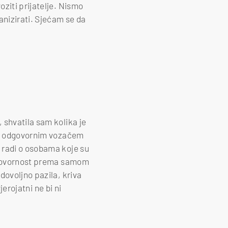
ziti prijatelje. Nismo
anizirati. Sjećam se da
shvatila sam kolika je
 se odgovornim vozačem
e radi o osobama koje su
odgovornost prema samom
dovoljno pazila, kriva
vjerojatni ne bi ni