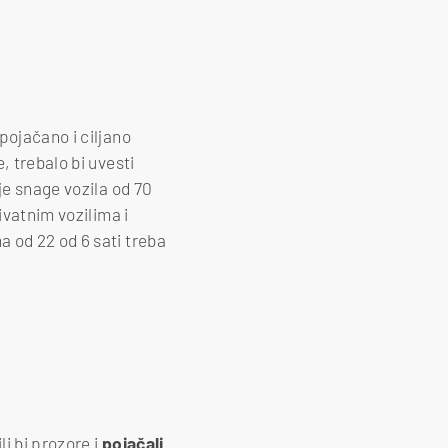
pojačano i ciljano
, trebalo bi uvesti
je snage vozila od 70
ivatnim vozilima i
 od 22 od 6 sati treba
i bi prozore i
pojačali