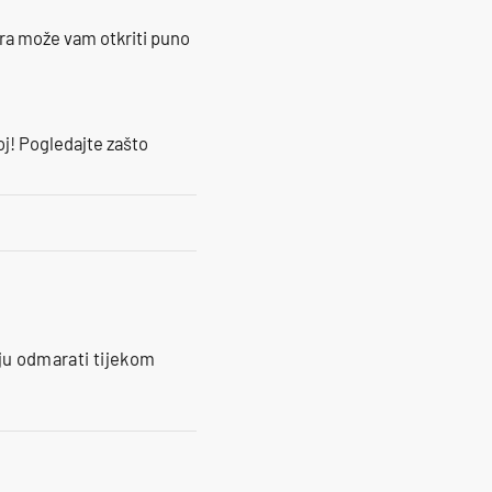
ra može vam otkriti puno
oj! Pogledajte zašto
iju odmarati tijekom