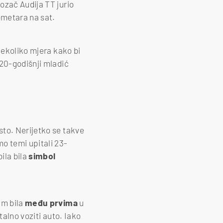
ozač Audija TT jurio
lometara na sat.
nekoliko mjera kako bi
 20-godišnji mladić
to. Nerijetko se takve
o temi upitali 23-
ila bila
simbol
am bila
među prvima
u
talno voziti auto. Iako