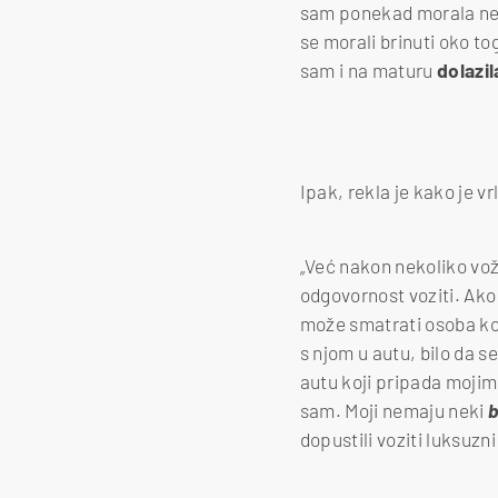
sam ponekad morala negd
se morali brinuti oko t
sam i na maturu
dolazi
Jesu li potrebne nove (sta
Foto: Canva
Ipak, rekla je kako je vr
„Već nakon nekoliko vožn
odgovornost voziti. Ako
može smatrati osoba ko
s njom u autu, bilo da 
autu koji pripada mojim
sam. Moji nemaju neki
b
dopustili voziti luksuzn