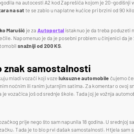
godila na autocesti A2 kod Zaprešića kojom je 20-godišnji v
ara na sat
te se zabio u naplatne kućice pri brzini od 90 ki
jko Marušić
je za
Autoportal
istaknuo je da treba poduzeti 
ečile. Napomenuo je da je posebni problem u činjenici da je
utomobil
snažniji od 200 KS
.
 znak samostalnosti
ju mladi vozači koji voze
luksuzne automobile
čujemo čes
im noćnim ili ranim jutarnjim satima. Za komentar o ovoj sm
 je vozačica još od srednje škole. Tada joj je vožnja automob
ozačkog prije nego što sam napunila 18 godina. U srednjoj s
ozačku. Tada je to bio prvi dašak samostalnosti. Htjela sam s