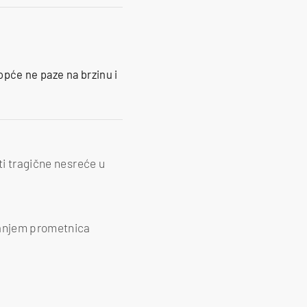
Uopće ne paze na brzinu i
ti tragične nesreće u
anjem prometnica