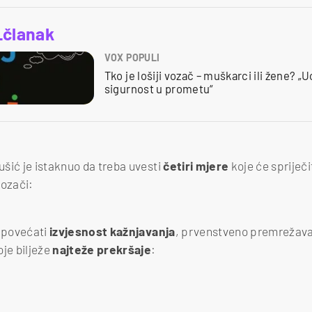
_članak
VOX POPULI
Tko je lošiji vozač – muškarci ili žene? „
sigurnost u prometu“
šić je istaknuo da treba uvesti
četiri mjere
koje će spriječi
vozači:
 povećati
izvjesnost kažnjavanja
, prvenstveno premrežav
je bilježe
najteže prekršaje
: