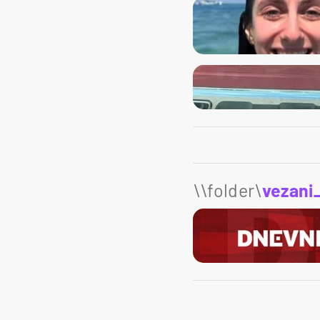
\\folder\
vezani