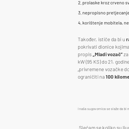
prolaske kroz crveno sv
nepropisno pretjecanje
korištenje mobitela, nev
Također, ističe da bi u
r
pokrivati dionice kojima
propis
„Mladi vozač“
za 
kW (95 KS) do 21. godine
„privremene vozačke doz
ograničiti na
100 kilom
Noću je policijska kontrola
Foto: Canva
I naša sugovornica se slaže da bi 
„Sjećam se koliko su lju