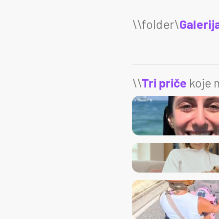
Galerij
\\
Tri priče
koje m