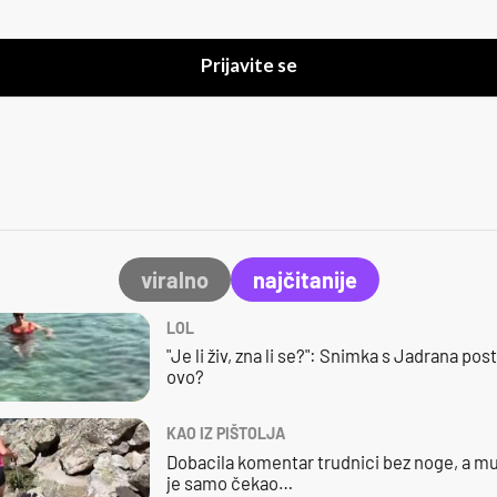
Prijavite se
viralno
najčitanije
LOL
"Je li živ, zna li se?": Snimka s Jadrana posta
ovo?
KAO IZ PIŠTOLJA
Dobacila komentar trudnici bez noge, a mu
je samo čekao…