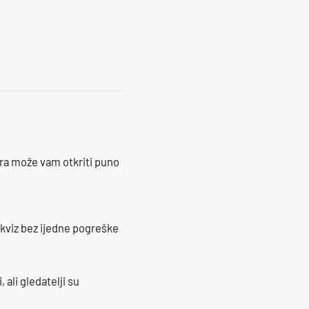
17
ra može vam otkriti puno
 kviz bez ijedne pogreške
 ali gledatelji su