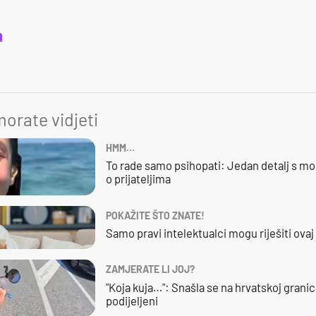
a
orate vidjeti
HMM…
To rade samo psihopati: Jedan detalj s mo
o prijateljima
POKAŽITE ŠTO ZNATE!
Samo pravi intelektualci mogu riješiti ovaj
ZAMJERATE LI JOJ?
"Koja kuja…": Snašla se na hrvatskoj granici,
podijeljeni