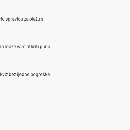
io spravicu za plažu s
ra može vam otkriti puno
 kviz bez ijedne pogreške