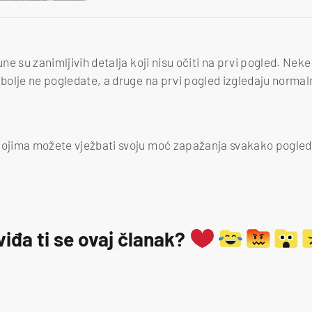
pune su zanimljivih detalja koji nisu očiti na prvi pogled. Nek
 bolje ne pogledate, a druge na prvi pogled izgledaju normaln
kojima možete vježbati svoju moć zapažanja svakako pogledaj
viđa ti se ovaj članak?