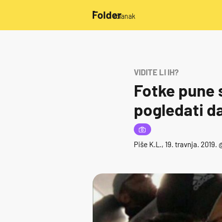
/članak
VIDITE LI IH?
Fotke pune s
pogledati d
Piše
K.L.
, 19. travnja. 2019.