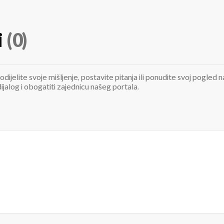
i
(0)
odijelite svoje mišljenje, postavite pitanja ili ponudite svoj pogle
jalog i obogatiti zajednicu našeg portala.