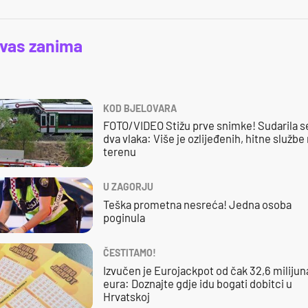
 vas zanima
KOD BJELOVARA
FOTO/VIDEO Stižu prve snimke! Sudarila s
dva vlaka: Više je ozlijeđenih, hitne službe
terenu
U ZAGORJU
Teška prometna nesreća! Jedna osoba
poginula
ČESTITAMO!
Izvučen je Eurojackpot od čak 32,6 milijun
eura: Doznajte gdje idu bogati dobitci u
Hrvatskoj