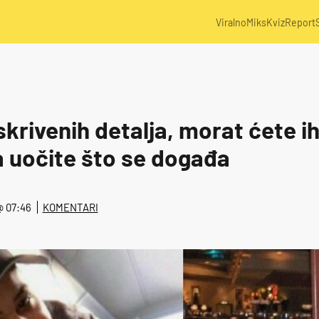
Viralno
Miks
Kviz
Report
krivenih detalja, morat ćete i
a uočite što se događa
 @ 07:46
KOMENTARI