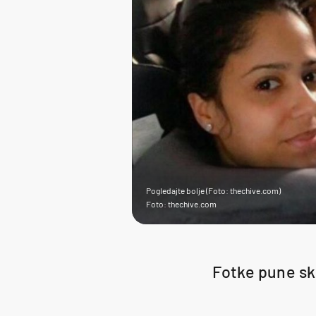
Pogledajte bolje (Foto: thechive.com)
Foto: thechive.com
Fotke pune sk