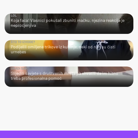
LOL
Koja faca! Vlasnici pokušali zbuniti mačku, njezina reakcija je
neprocjenjiva
ŠTO TO IZVODE?
Podijelili omiljene trikove iz kuhinje, neki od njih su čisti
urnebes
URADI SAM?
Slijedili savjete s društvenih mreža pa shvatili da im hitno
treba profesionalna pomoć