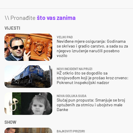
\\ Pronađite
što vas zanima
VIJESTI
VELIKI PAD
Neviđene mjere osiguranja: Godinama
se skrivao i gradio carstvo, a sada su za
njegovo izručenje naručili posebno
vozilo
NOVI INCIDENT NA PRUZI
HŽ otkrio što se dogodilo sa
strojovođom koji je prošao kroz crveno:
Pokrenut inspekcijski nadzor
NOVA ODLUKA SUDA
Slučaj pun propusta: Smanjuje se broj
optuženih za otmicu i ubojstvo male
Danke
SHOW
BAJKOVITI PRIZORI