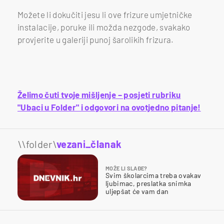
Možete li dokučiti jesu li ove frizure umjetničke
instalacije, poruke ili možda nezgode, svakako
provjerite u galeriji punoj šarolikih frizura.
Želimo čuti tvoje mišljenje – posjeti rubriku
"Ubaci u Folder" i odgovori na ovotjedno pitanje!
\\folder\
vezani_članak
MOŽE LI SLAĐE?
Svim školarcima treba ovakav
ljubimac, preslatka snimka
uljepšat će vam dan