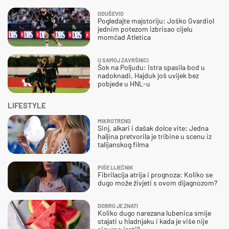
ODUŠEVIO
Pogledajte majstoriju: Joško Gvardiol
jednim potezom izbrisao cijelu
momčad Atletica
U SAMOJ ZAVRŠNICI
Šok na Poljudu: Istra spasila bod u
nadoknadi, Hajduk još uvijek bez
pobjede u HNL-u
LIFESTYLE
MIKROTREND
Sinj, alkari i dašak dolce vite: Jedna
haljina pretvorila je tribine u scenu iz
talijanskog filma
PIŠE LIJEČNIK
Fibrilacija atrija i prognoza: Koliko se
dugo može živjeti s ovom dijagnozom?
DOBRO JE ZNATI
Koliko dugo narezana lubenica smije
stajati u hladnjaku i kada je više nije