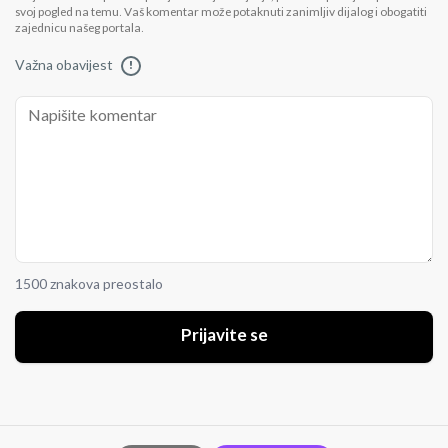
svoj pogled na temu. Vaš komentar može potaknuti zanimljiv dijalog i obogatiti
zajednicu našeg portala.
Važna obavijest
!
1500 znakova preostalo
Prijavite se