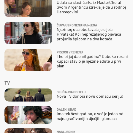
Udala se slastičarka iz MasterChefa!
Svom Argentincu izrekla je da u rodnoj
Hercegovini
ČUVA USPOMENU NA NJEGA
Njezinog oca obožavala je cijela
Hrvatska! Kći neprežaljenog pjevača
projurila špicom na dva kotača
PRKOSI VREMENU
Tko bi joj dao 58 godina? Duboko rezani
kupaći stavio je njezine adute u prvi
plan
TV
SLUČAJNA OBITELJ
Nova TV donosi novu domaću seriju!
DALEKI GRAD
Ima tek šest godina, a već je jedan od
najnagrađivanijih dječjih glumaca
NASLJEDNIK