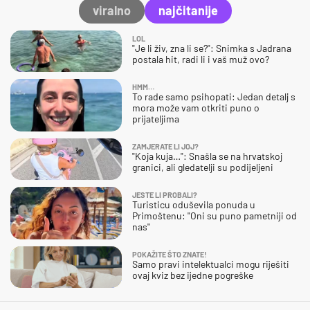
viralno
najčitanije
LOL
"Je li živ, zna li se?": Snimka s Jadrana
postala hit, radi li i vaš muž ovo?
HMM…
To rade samo psihopati: Jedan detalj s
mora može vam otkriti puno o
prijateljima
ZAMJERATE LI JOJ?
"Koja kuja…": Snašla se na hrvatskoj
granici, ali gledatelji su podijeljeni
JESTE LI PROBALI?
Turisticu oduševila ponuda u
Primoštenu: "Oni su puno pametniji od
nas"
POKAŽITE ŠTO ZNATE!
Samo pravi intelektualci mogu riješiti
ovaj kviz bez ijedne pogreške