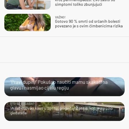
simptomi toliko zbunjujući
VAŽNO!
Gotovo 90 % smrti od srčanih bolesti
povezano je s ovim čimbenicima rizika
SVAKA ČAST!
"Pravi dupin!" Pokušao naučiti mamu skakati na
glavu i nasmijao cijelu regiju
ŠTO SE DOGAĐA?
Vozač izazvao kaos u Splitu, pogledajte potez koji je zgrozio
gledatelje