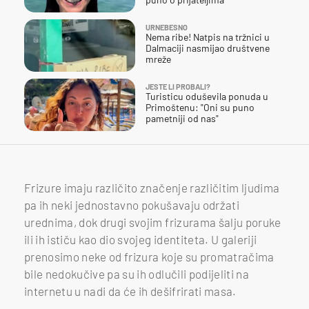
URNEBESNO
Nema ribe! Natpis na tržnici u
Dalmaciji nasmijao društvene
mreže
JESTE LI PROBALI?
Turisticu oduševila ponuda u
Primoštenu: "Oni su puno
pametniji od nas"
Frizure imaju različito značenje različitim ljudima
pa ih neki jednostavno pokušavaju održati
urednima, dok drugi svojim frizurama šalju poruke
ili ih ističu kao dio svojeg identiteta. U galeriji
prenosimo neke od frizura koje su promatračima
bile nedokučive pa su ih odlučili podijeliti na
internetu u nadi da će ih dešifrirati masa.