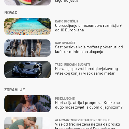
sigurno jesti?
NOVAC
KAMO BI OTIŠLI?
O preseljenju u inozemstvo razmišlja 9
od 10 Europljana
SAM SVOJ ŠEF
Šest poslova koje možete pokrenuti od
kuće uz minimalna ulaganja
TREĆI UNIKATNI BUGATTI
Nazvan je po vrsti srednjovjekovnog
viteškog konja i visok samo metar
ZDRAVLJE
PIŠE LIJEČNIK
Fibrilacija atrija i prognoza: Koliko se
dugo može živjeti s ovom dijagnozom?
ALARMANTNI REZULTATI NOVE STUDIJE
Više od trećine žena ne zna da prolazi
kroz perimenopauzu! Evo zašto su