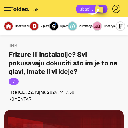
/članak
Dnevnik.hr
Vijesti
Sport
Putovanja
Lifestyle
Viralno
Miks
Kviz
Report
Sexy
HMM...
Frizure ili instalacije? Svi
pokušavaju dokučiti što im je to na
glavi, imate li vi ideje?
Piše
K.L.
, 22. rujna. 2024. @ 17:50
KOMENTARI