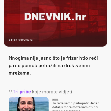
Slika nije dostupna
Mnogima nije jasno što je frizer htio reći
pa su pomoć potražili na društvenim
mrežama.
\\
Tri priče
koje morate vidjeti
HMM…
To rade samo psihopati: Jedan
detalj s mora može vam otkriti
puno o prijateljima