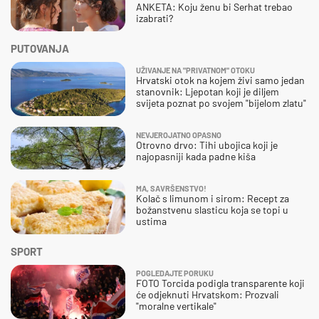
ANKETA: Koju ženu bi Serhat trebao
izabrati?
PUTOVANJA
UŽIVANJE NA "PRIVATNOM" OTOKU
Hrvatski otok na kojem živi samo jedan
stanovnik: Ljepotan koji je diljem
svijeta poznat po svojem "bijelom zlatu"
NEVJEROJATNO OPASNO
Otrovno drvo: Tihi ubojica koji je
najopasniji kada padne kiša
MA, SAVRŠENSTVO!
Kolač s limunom i sirom: Recept za
božanstvenu slasticu koja se topi u
ustima
SPORT
POGLEDAJTE PORUKU
FOTO Torcida podigla transparente koji
će odjeknuti Hrvatskom: Prozvali
"moralne vertikale"