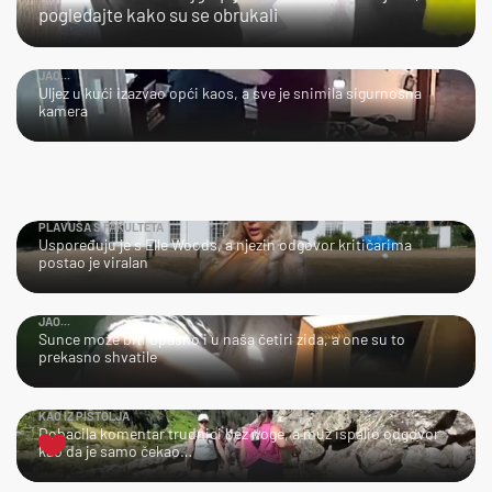
pogledajte kako su se obrukali
JAO...
Uljez u kući izazvao opći kaos, a sve je snimila sigurnosna
kamera
PLAVUŠA S FAKULTETA
Uspoređuju je s Elle Woods, a njezin odgovor kritičarima
postao je viralan
JAO...
Sunce može biti opasno i u naša četiri zida, a one su to
prekasno shvatile
KAO IZ PIŠTOLJA
Dobacila komentar trudnici bez noge, a muž ispalio odgovor
kao da je samo čekao…