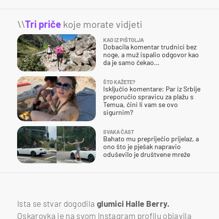
\\
Tri priče
koje morate vidjeti
KAO IZ PIŠTOLJA
Dobacila komentar trudnici bez
noge, a muž ispalio odgovor kao
da je samo čekao…
ŠTO KAŽETE?
Isključio komentare: Par iz Srbije
preporučio spravicu za plažu s
Temua, čini li vam se ovo
sigurnim?
SVAKA ČAST
Bahato mu prepriječio prijelaz, a
ono što je pješak napravio
oduševilo je društvene mreže
Ista se stvar dogodila
glumici Halle Berry.
Oskarovka je na svom Instagram profilu objavila