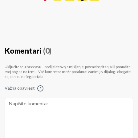
Komentari
(0)
Uključite se u raspravu – podijelite svoje mišljenje, postavite pitanja ili ponudite
svoj pogled na temu. Vaš komentar može potaknuti zanimljiv dijalog i obogatiti
zajednicu našeg portala.
Važna obavijest
!