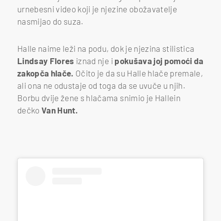
urnebesni video koji je njezine obožavatelje
nasmijao do suza.
Halle naime leži na podu, dok je njezina stilistica
Lindsay Flores
iznad nje i
pokušava joj pomoći da
zakopča hlače.
Očito je da su Halle hlače premale,
ali ona ne odustaje od toga da se uvuče u njih.
Borbu dvije žene s hlačama snimio je Hallein
dečko
Van Hunt.