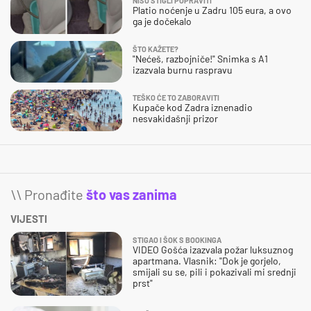
NISU STIGLI POPRAVITI
Platio noćenje u Zadru 105 eura, a ovo
ga je dočekalo
ŠTO KAŽETE?
"Nećeš, razbojniče!" Snimka s A1
izazvala burnu raspravu
TEŠKO ĆE TO ZABORAVITI
Kupače kod Zadra iznenadio
nesvakidašnji prizor
\\ Pronađite
što vas zanima
VIJESTI
STIGAO I ŠOK S BOOKINGA
VIDEO Gošća izazvala požar luksuznog
apartmana. Vlasnik: "Dok je gorjelo,
smijali su se, pili i pokazivali mi srednji
prst"