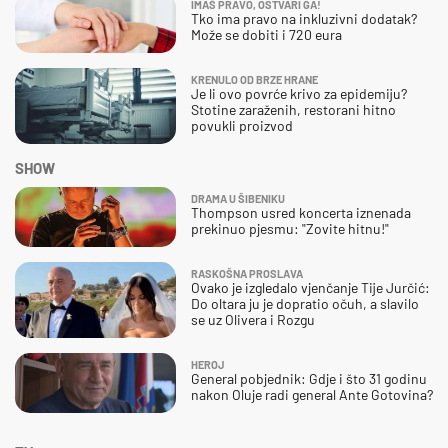
IMAŠ PRAVO, OSTVARI GA!
Tko ima pravo na inkluzivni dodatak?
Može se dobiti i 720 eura
KRENULO OD BRZE HRANE
Je li ovo povrće krivo za epidemiju?
Stotine zaraženih, restorani hitno
povukli proizvod
SHOW
DRAMA U ŠIBENIKU
Thompson usred koncerta iznenada
prekinuo pjesmu: "Zovite hitnu!"
RASKOŠNA PROSLAVA
Ovako je izgledalo vjenčanje Tije Jurčić:
Do oltara ju je dopratio očuh, a slavilo
se uz Olivera i Rozgu
HEROJ
General pobjednik: Gdje i što 31 godinu
nakon Oluje radi general Ante Gotovina?