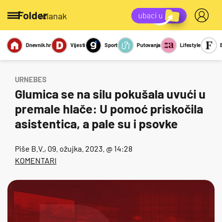
/članak
Dnevnik.hr
Vijesti
Sport
Putovanja
Lifestyle
Viralno
Miks
Kviz
Report
Sexy
URNEBES
Glumica se na silu pokušala uvući u
premale hlače: U pomoć priskočila
asistentica, a pale su i psovke
Piše
B.V.
, 09. ožujka. 2023. @ 14:28
KOMENTARI