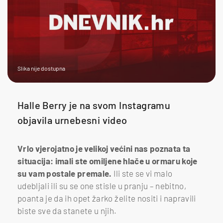
Slika nije dostupna
Halle Berry je na svom Instagramu
objavila urnebesni video
Vrlo vjerojatno je velikoj većini nas poznata ta
situacija: imali ste omiljene hlače u ormaru koje
su vam postale premale.
Ili ste se vi malo
udebljali ili su se one stisle u pranju – nebitno,
poanta je da ih opet žarko želite nositi i napravili
biste sve da stanete u njih.