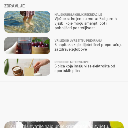
ZDRAVLJE
NAJSIGURNIJI OBLIK REKREACIJE
Vježbe za koljeno u moru: 5 sigurnih
vježbi koje mogu smanjiti bol i
poboljšati pokretljivost
VRIJEDI IH UVRSTITI U PREHRANU
6 napitaka koje dijetetičari preporučuju
za zdrave zglobove
PRIRODNE ALTERNATIVE
5 pića koja imaju više elektrolita od
sportskih pića
NIJE LAKO BITI LOPOV
Kamere uhvatile najgluplje kriminalce na svijetu,