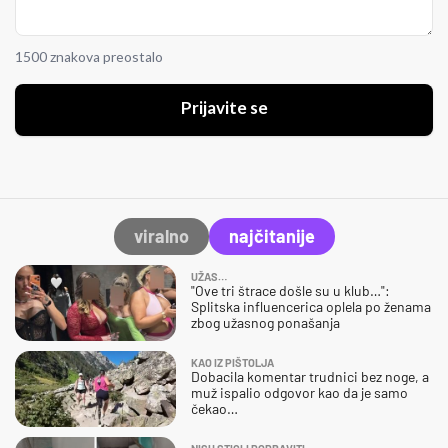
1500 znakova preostalo
Prijavite se
viralno
najčitanije
UŽAS…
"Ove tri štrace došle su u klub…":
Splitska influencerica oplela po ženama
zbog užasnog ponašanja
KAO IZ PIŠTOLJA
Dobacila komentar trudnici bez noge, a
muž ispalio odgovor kao da je samo
čekao…