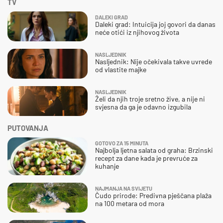
TV
DALEKI GRAD
Daleki grad: Intuicija joj govori da danas
neće otići iz njihovog života
NASLJEDNIK
Nasljednik: Nije očekivala takve uvrede
od vlastite majke
NASLJEDNIK
Želi da njih troje sretno žive, a nije ni
svjesna da ga je odavno izgubila
PUTOVANJA
GOTOVO ZA 15 MINUTA
Najbolja ljetna salata od graha: Brzinski
recept za dane kada je prevruće za
kuhanje
NAJMANJA NA SVIJETU
Čudo prirode: Predivna pješčana plaža
na 100 metara od mora