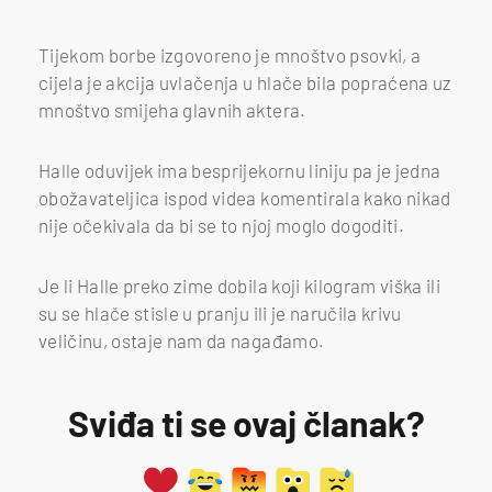
Tijekom borbe izgovoreno je mnoštvo psovki, a
cijela je akcija uvlačenja u hlače bila popraćena uz
mnoštvo smijeha glavnih aktera.
Halle oduvijek ima besprijekornu liniju pa je jedna
obožavateljica ispod videa komentirala kako nikad
nije očekivala da bi se to njoj moglo dogoditi.
Je li Halle preko zime dobila koji kilogram viška ili
su se hlače stisle u pranju ili je naručila krivu
veličinu, ostaje nam da nagađamo.
Sviđa ti se ovaj članak?