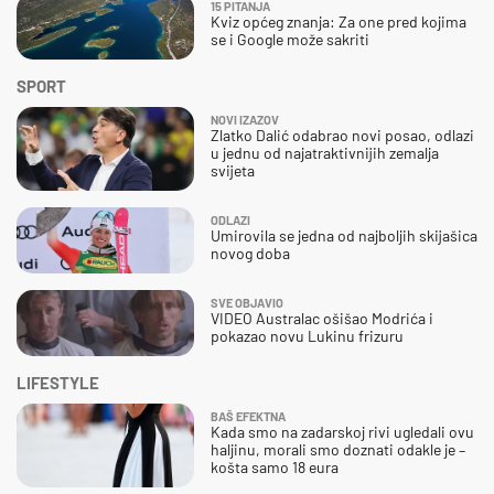
15 PITANJA
Kviz općeg znanja: Za one pred kojima
se i Google može sakriti
SPORT
NOVI IZAZOV
Zlatko Dalić odabrao novi posao, odlazi
u jednu od najatraktivnijih zemalja
svijeta
ODLAZI
Umirovila se jedna od najboljih skijašica
novog doba
SVE OBJAVIO
VIDEO Australac ošišao Modrića i
pokazao novu Lukinu frizuru
LIFESTYLE
BAŠ EFEKTNA
Kada smo na zadarskoj rivi ugledali ovu
haljinu, morali smo doznati odakle je –
košta samo 18 eura