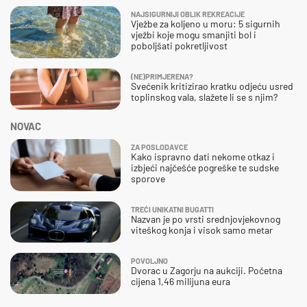
NAJSIGURNIJI OBLIK REKREACIJE
Vježbe za koljeno u moru: 5 sigurnih
vježbi koje mogu smanjiti bol i
poboljšati pokretljivost
(NE)PRIMJERENA?
Svećenik kritizirao kratku odjeću usred
toplinskog vala, slažete li se s njim?
NOVAC
ZA POSLODAVCE
Kako ispravno dati nekome otkaz i
izbjeći najčešće pogreške te sudske
sporove
TREĆI UNIKATNI BUGATTI
Nazvan je po vrsti srednjovjekovnog
viteškog konja i visok samo metar
POVOLJNO
Dvorac u Zagorju na aukciji. Početna
cijena 1,46 milijuna eura