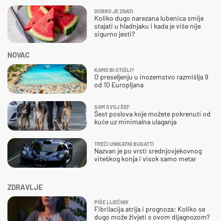
DOBRO JE ZNATI
Koliko dugo narezana lubenica smije
stajati u hladnjaku i kada je više nije
sigurno jesti?
NOVAC
KAMO BI OTIŠLI?
O preseljenju u inozemstvo razmišlja 9
od 10 Europljana
SAM SVOJ ŠEF
Šest poslova koje možete pokrenuti od
kuće uz minimalna ulaganja
TREĆI UNIKATNI BUGATTI
Nazvan je po vrsti srednjovjekovnog
viteškog konja i visok samo metar
ZDRAVLJE
PIŠE LIJEČNIK
Fibrilacija atrija i prognoza: Koliko se
dugo može živjeti s ovom dijagnozom?