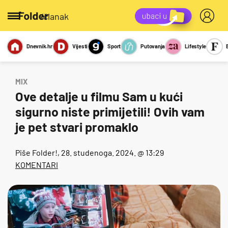
/članak
Dnevnik.hr
Vijesti
Sport
Putovanja
Lifestyle
Viralno
Miks
Kviz
Report
Sexy
MIX
Ove detalje u filmu Sam u kući
sigurno niste primijetili! Ovih vam
je pet stvari promaklo
Piše
Folder!
, 28. studenoga. 2024. @ 13:29
KOMENTARI