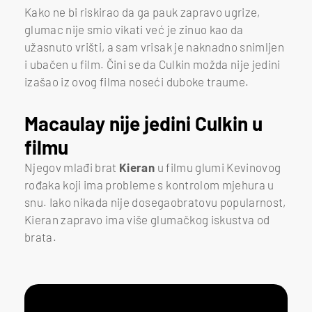
Kako ne bi riskirao da ga pauk zapravo ugrize,
glumac nije smio vikati već je zinuo kao da
užasnuto vrišti, a sam vrisak je naknadno snimljen
i ubačen u film. Čini se da Culkin možda nije jedini
izašao iz ovog filma noseći duboke traume.
Macaulay nije jedini Culkin u
filmu
Njegov mlađi brat
Kieran
u filmu glumi Kevinovog
rođaka koji ima probleme s kontrolom mjehura u
snu.
Iako nikada nije dosegaobratovu popularnost,
Kieran zapravo ima više glumačkog iskustva od
brata.