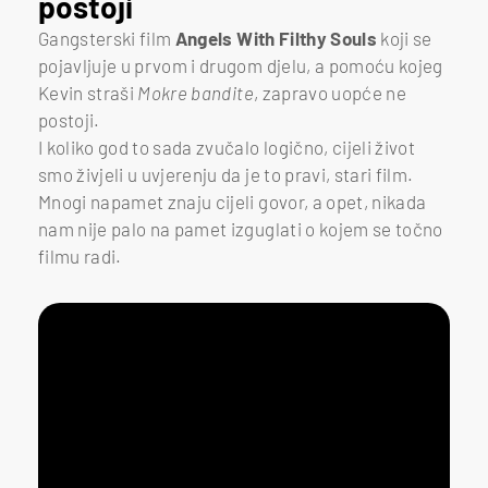
postoji
Gangsterski film
Angels With Filthy Souls
koji se
pojavljuje u prvom i drugom djelu, a pomoću kojeg
Kevin straši
Mokre bandite
, zapravo uopće ne
postoji.
I koliko god to sada zvučalo logično, cijeli život
smo živjeli u uvjerenju da je to pravi, stari film.
Mnogi napamet znaju cijeli govor, a opet, nikada
nam nije palo na pamet izguglati o kojem se točno
filmu radi.