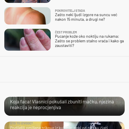
POKROVITELJ STADA
Zašto neki ljudi izgore na suncu već
nakon 15 minuta, a drugi ne?
ČEST PROBLEM
Pucanje kože oko noktiju na rukama:
Zašto se problem stalno vraća i kako ga
zaustaviti?
LOL
Koja faca! Vlasnici pokušali zbuniti mačku, njezina
reakcija je neprocjenjiva
ŠTO TO IZVODE?
Podijelili omiljene trikove iz kuhinje, neki od njih su čisti