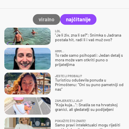
viralno
najčitanije
LOL
"Je li živ, zna li se?": Snimka s Jadrana
postala hit, radi li i vaš muž ovo?
HMM…
To rade samo psihopati: Jedan detalj s
mora može vam otkriti puno o
prijateljima
JESTE LI PROBALI?
Turisticu oduševila ponuda u
Primoštenu: "Oni su puno pametniji od
nas"
ZAMJERATE LI JOJ?
"Koja kuja…": Snašla se na hrvatskoj
granici, ali gledatelji su podijeljeni
POKAŽITE ŠTO ZNATE!
Samo pravi intelektualci mogu riješiti