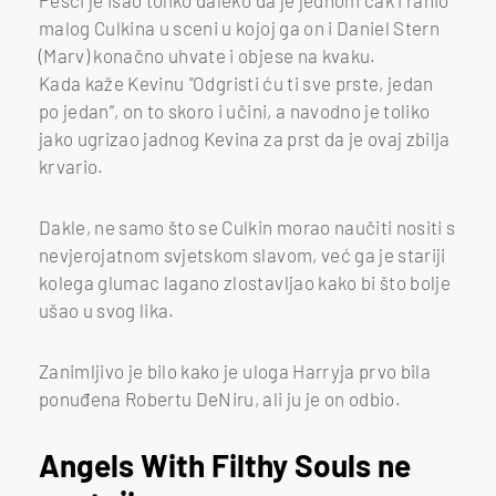
malog Culkina u sceni u kojoj ga on i Daniel Stern
(Marv) konačno uhvate i objese na kvaku.
Kada kaže Kevinu
"
Odgristi ću ti sve prste, jedan
po jedan”, on to skoro i učini, a navodno je toliko
jako ugrizao jadnog Kevina za prst da je ovaj zbilja
krvario.
Dakle, ne samo što se Culkin morao naučiti nositi s
nevjerojatnom svjetskom slavom, već ga je stariji
kolega glumac lagano zlostavljao kako bi što bolje
ušao u svog lika.
Zanimljivo je bilo kako je uloga Harryja prvo bila
ponuđena Robertu DeNiru, ali ju je on odbio.
Angels With Filthy Souls ne