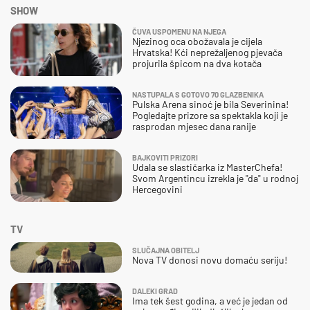
SHOW
ČUVA USPOMENU NA NJEGA
Njezinog oca obožavala je cijela
Hrvatska! Kći neprežaljenog pjevača
projurila špicom na dva kotača
NASTUPALA S GOTOVO 70 GLAZBENIKA
Pulska Arena sinoć je bila Severinina!
Pogledajte prizore sa spektakla koji je
rasprodan mjesec dana ranije
BAJKOVITI PRIZORI
Udala se slastičarka iz MasterChefa!
Svom Argentincu izrekla je "da" u rodnoj
Hercegovini
TV
SLUČAJNA OBITELJ
Nova TV donosi novu domaću seriju!
DALEKI GRAD
Ima tek šest godina, a već je jedan od