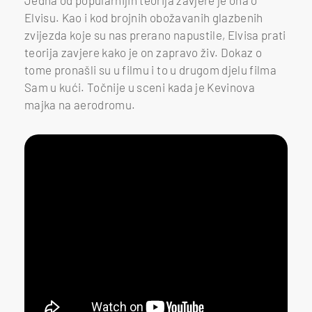
Jedna od popularnijih teorija zavjere je ona o
Elvisu. Kao i kod brojnih obožavanih glazbenih
zvijezda koje su nas prerano napustile, Elvisa prati
teorija zavjere kako je on zapravo živ. Dokaz o
tome pronašli su u filmu i to u drugom djelu filma
Sam u kući. Točnije u sceni kada je Kevinova
majka na aerodromu.