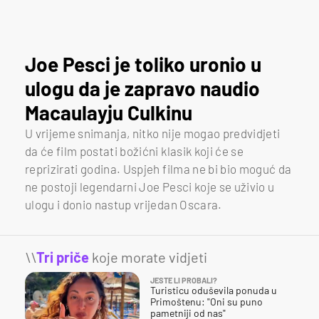
Joe Pesci je toliko uronio u
ulogu da je zapravo naudio
Macaulayju Culkinu
U vrijeme snimanja, nitko nije mogao predvidjeti
da će film postati božićni klasik koji će se
reprizirati godina. Uspjeh filma ne bi bio moguć da
ne postoji legendarni Joe Pesci koje se uživio u
ulogu i donio nastup vrijedan Oscara.
\\
Tri priče
koje morate vidjeti
JESTE LI PROBALI?
Turisticu oduševila ponuda u
Primoštenu: "Oni su puno
pametniji od nas"