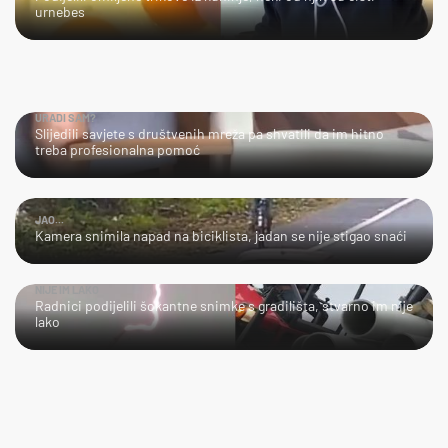
urnebes
URADI SAM?
Slijedili savjete s društvenih mreža pa shvatili da im hitno
treba profesionalna pomoć
JAO...
Kamera snimila napad na biciklista, jadan se nije stigao snaći
NIJE IM LAKO
Radnici podijelili šokantne snimke s gradilišta, stvarno im nije
lako