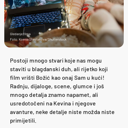
Gledanje filma
Foto: Ksenia Shestakova/Shutterstock
Postoji mnogo stvari koje nas mogu
staviti u blagdanski duh, ali rijetko koji
film vrišti Božić kao onaj Sam u kući!
Radnju, dijaloge, scene, glumce i još
mnogo detalja znamo napamet, ali
usredotočeni na Kevina i njegove
avanture, neke detalje niste možda niste
primijetili.