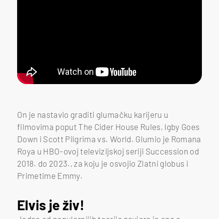
On je nastavio graditi glumačku karijeru u
filmovima poput The Cider House Rules, Igby Goes
Down i Scott Pilgrima vs. World.
Glumio
je
Romana
Roya u HBO-ovoj televizijskoj seriji Succession od
2018. do 2023., za koju je osvojio Zlatni globus i
Primetime Emmy.
Elvis je živ!