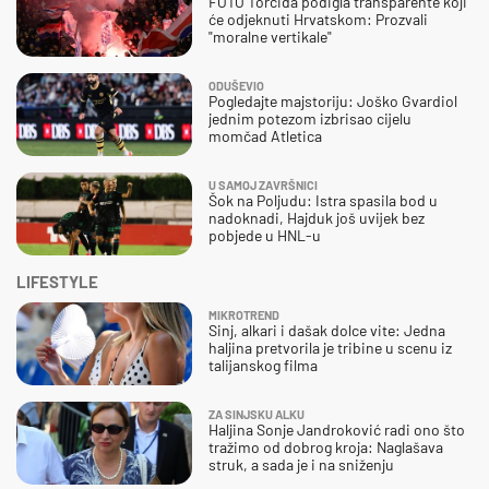
FOTO Torcida podigla transparente koji
će odjeknuti Hrvatskom: Prozvali
"moralne vertikale"
ODUŠEVIO
Pogledajte majstoriju: Joško Gvardiol
jednim potezom izbrisao cijelu
momčad Atletica
U SAMOJ ZAVRŠNICI
Šok na Poljudu: Istra spasila bod u
nadoknadi, Hajduk još uvijek bez
pobjede u HNL-u
LIFESTYLE
MIKROTREND
Sinj, alkari i dašak dolce vite: Jedna
haljina pretvorila je tribine u scenu iz
talijanskog filma
ZA SINJSKU ALKU
Haljina Sonje Jandroković radi ono što
tražimo od dobrog kroja: Naglašava
struk, a sada je i na sniženju