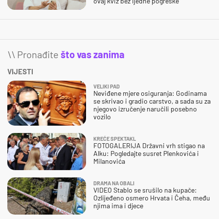
ovaj kviz bez ijedne pogreške
\\ Pronađite
što vas zanima
VIJESTI
VELIKI PAD
Neviđene mjere osiguranja: Godinama
se skrivao i gradio carstvo, a sada su za
njegovo izručenje naručili posebno
vozilo
KREĆE SPEKTAKL
FOTOGALERIJA Državni vrh stigao na
Alku: Pogledajte susret Plenkovića i
Milanovića
DRAMA NA OBALI
VIDEO Stablo se srušilo na kupače:
Ozlijeđeno osmero Hrvata i Čeha, među
njima ima i djece