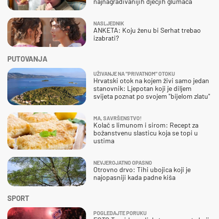
najnagrađivanijih dječjih glumaca
NASLJEDNIK
ANKETA: Koju ženu bi Serhat trebao
izabrati?
PUTOVANJA
UŽIVANJE NA "PRIVATNOM" OTOKU
Hrvatski otok na kojem živi samo jedan
stanovnik: Ljepotan koji je diljem
svijeta poznat po svojem "bijelom zlatu"
MA, SAVRŠENSTVO!
Kolač s limunom i sirom: Recept za
božanstvenu slasticu koja se topi u
ustima
NEVJEROJATNO OPASNO
Otrovno drvo: Tihi ubojica koji je
najopasniji kada padne kiša
SPORT
POGLEDAJTE PORUKU