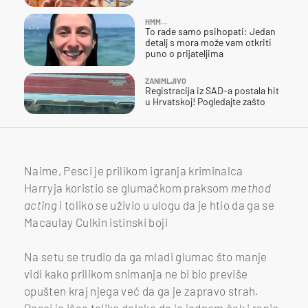
HMM…
To rade samo psihopati: Jedan
detalj s mora može vam otkriti
puno o prijateljima
ZANIMLJIVO
Registracija iz SAD-a postala hit
u Hrvatskoj! Pogledajte zašto
Naime, Pesci je prilikom igranja kriminalca
Harryja koristio se glumačkom praksom
method
acting
i toliko se uživio u ulogu da je htio da ga se
Joe Pesci u ulozi Harryja u filmu Sam u kući
Foto: RottenTomatoesCLASSICTRAILERS/Youtube
Macaulay Culkin istinski boji
Na setu se trudio da ga mladi glumac što manje
vidi kako prilikom snimanja ne bi bio previše
opušten kraj njega već da ga je zapravo strah.
Pesci je išao toliko daleko da je jednom čak i ranio