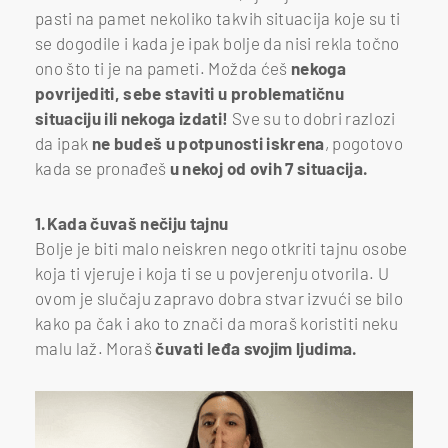
pasti na pamet nekoliko takvih situacija koje su ti
se dogodile i kada je ipak bolje da nisi rekla točno
ono što ti je na pameti. Možda ćeš
nekoga
povrijediti, sebe staviti u problematičnu
situaciju ili nekoga izdati!
Sve su to dobri razlozi
da ipak
ne budeš u potpunosti iskrena
, pogotovo
kada se pronađeš
u nekoj od ovih 7 situacija.
1.Kada čuvaš nečiju tajnu
Bolje je biti malo neiskren nego otkriti tajnu osobe
koja ti vjeruje i koja ti se u povjerenju otvorila. U
ovom je slučaju zapravo dobra stvar izvući se bilo
kako pa čak i ako to znači da moraš koristiti neku
malu laž. Moraš
čuvati leđa svojim ljudima.