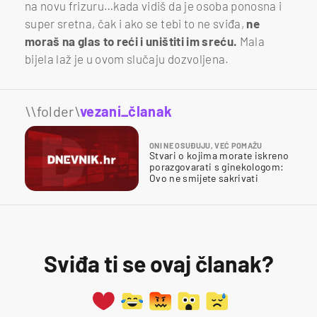
na novu frizuru…kada vidiš da je osoba ponosna i
super sretna, čak i ako se tebi to ne sviđa,
ne
moraš na glas to reći i uništiti im sreću.
Mala
bijela laž je u ovom slučaju dozvoljena.
\\folder\
vezani_članak
ONI NE OSUĐUJU, VEĆ POMAŽU
Stvari o kojima morate iskreno
porazgovarati s ginekologom:
Ovo ne smijete sakrivati
Sviđa ti se ovaj članak?