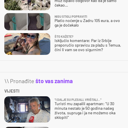
muž ispalio odgovor kao da je samo
čekao…
NISU STIGLI POPRAVITI
Platio noćenje u Zadru 105 eura, a ovo
ga je dočekalo
ŠTO KAŽETE?
Isključio komentare: Par iz Srbije
preporučio spravicu za plažu s Temua,
čini li vam se ovo sigurnim?
\\ Pronađite
što vas zanima
VIJESTI
"I DALJE SU PLESALI, VRIŠTALI..."
Turisti mu zapalili apartman: "U 30
minuta nestalo je 50 godina našeg
života, supruga i ja ne možemo oka
sklopiti"