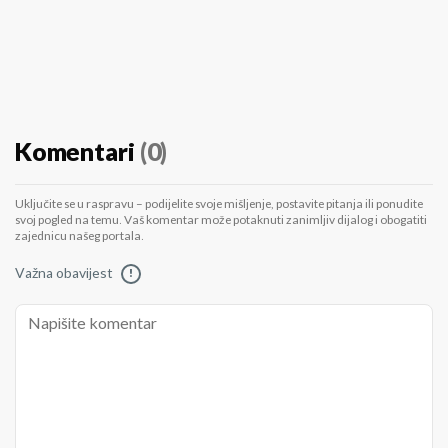
Komentari
(0)
Uključite se u raspravu – podijelite svoje mišljenje, postavite pitanja ili ponudite
svoj pogled na temu. Vaš komentar može potaknuti zanimljiv dijalog i obogatiti
zajednicu našeg portala.
Važna obavijest
!