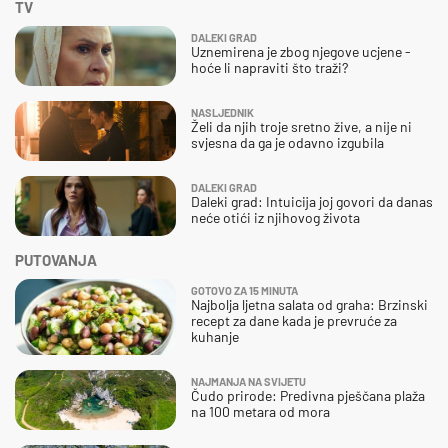
TV
DALEKI GRAD
Uznemirena je zbog njegove ucjene -
hoće li napraviti što traži?
NASLJEDNIK
Želi da njih troje sretno žive, a nije ni
svjesna da ga je odavno izgubila
DALEKI GRAD
Daleki grad: Intuicija joj govori da danas
neće otići iz njihovog života
PUTOVANJA
GOTOVO ZA 15 MINUTA
Najbolja ljetna salata od graha: Brzinski
recept za dane kada je prevruće za
kuhanje
NAJMANJA NA SVIJETU
Čudo prirode: Predivna pješčana plaža
na 100 metara od mora