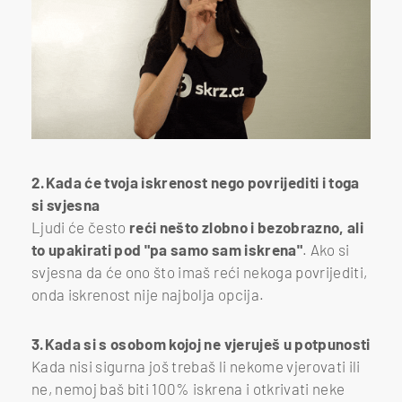
2.Kada će tvoja iskrenost nego povrijediti i toga
si svjesna
Ljudi će često
reći nešto zlobno i bezobrazno, ali
to upakirati pod "pa samo sam iskrena"
. Ako si
svjesna da će ono što imaš reći nekoga povrijediti,
onda iskrenost nije najbolja opcija.
3.Kada si s osobom kojoj ne vjeruješ u potpunosti
Kada nisi sigurna još trebaš li nekome vjerovati ili
ne, nemoj baš biti 100% iskrena i otkrivati neke