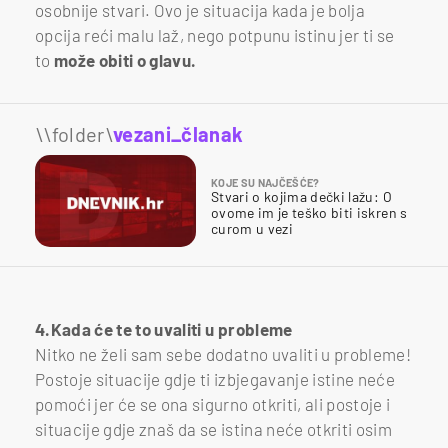
osobnije stvari. Ovo je situacija kada je bolja
opcija reći malu laž, nego potpunu istinu jer ti se
to
može obiti o glavu.
\\folder\
vezani_članak
KOJE SU NAJČEŠĆE?
Stvari o kojima dečki lažu: O
ovome im je teško biti iskren s
curom u vezi
4.Kada će te to uvaliti u probleme
Nitko ne želi sam sebe dodatno uvaliti u probleme!
Postoje situacije gdje ti izbjegavanje istine neće
pomoći jer će se ona sigurno otkriti, ali postoje i
situacije gdje znaš da se istina neće otkriti osim