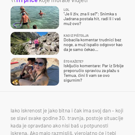
LOL
"Je li živ, zna li se?": Snimka s
Jadrana postala hit, radi li i vaš
muž ovo?
KAO IZ PIŠTOLJA
Dobacila komentar trudnici bez
noge, a muž ispalio odgovor kao
da je samo čekao…
ŠTO KAŽETE?
Isključio komentare: Par iz Srbije
preporučio spravicu za plažu s
Temua, čini li vam se ovo
sigurnim?
Iako iskrenost je jako bitna i čak ima svoj dan – koji
se slavi svake godine 30. travnja, postoje situacije
kada je opravdano ako nisi baš u potpunosti
iskrena. Ako malo razmisliš, vjerojatno će i tebi