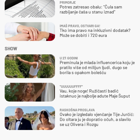
PRIMORJE
Potres zatresao obalu: "Čula sam
razbijanje čaša u stanu iznad"
IMAŠ PRAVO, OSTVARI GA!
Tko ima pravo na inkluzivni dodatak?
Može se dobiti i 720 eura
SHOW
U 27. GODINI
Preminula je mlada influencerica koju je
pratilo više od milijun ljudi, dugo se
borila s opakom bolešću
"UUUUUUFFFF"
Vau, koje noge! Ružičasti badić
istaknuo je najbolje adute Maje Šuput
RASKOŠNA PROSLAVA
Ovako je izgledalo vjenčanje Tije Jurčić:
Do oltara ju je dopratio očuh, a slavilo
se uz Olivera i Rozgu