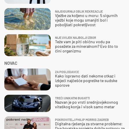
NAJSIGURNIJI OBLIK REKREACIJE
Vježbe za koljeno u moru: 5 sigurnih
vježbi koje mogu smanjiti bol i
poboljšati pokretljivost
NIJE UVIJEK NAJBOLJI IZBOR
Teže vam je piti običnu vodu pa
posežete za mineralnom? Evo što to
čini organizmu
NOVAC
ZA POSLODAVCE
Kako ispravno dati nekome otkaz i
izbjeći najčešće pogreške te sudske
sporove
TREĆI UNIKATNI BUGATTI
Nazvan je po vrsti srednjovjekovnog
viteškog konja i visok samo metar
POKROVITELJ PHILIP MORRIS ZAGREB
Digitalna rješenja za stvarne probleme:
Dva hrvatska projekta dobila potporu za