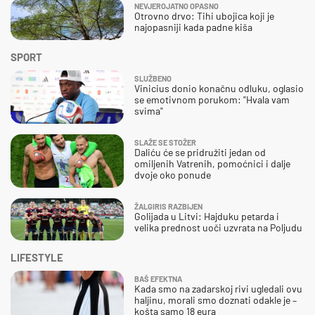
NEVJEROJATNO OPASNO
Otrovno drvo: Tihi ubojica koji je
najopasniji kada padne kiša
SPORT
SLUŽBENO
Vinicius donio konačnu odluku, oglasio
se emotivnom porukom: "Hvala vam
svima"
SLAŽE SE STOŽER
Daliću će se pridružiti jedan od
omiljenih Vatrenih, pomoćnici i dalje
dvoje oko ponude
ŽALGIRIS RAZBIJEN
Golijada u Litvi: Hajduku petarda i
velika prednost uoči uzvrata na Poljudu
LIFESTYLE
BAŠ EFEKTNA
Kada smo na zadarskoj rivi ugledali ovu
haljinu, morali smo doznati odakle je –
košta samo 18 eura