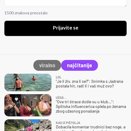
1500 znakova preostalo
Prijavite se
viralno
najčitanije
LOL
"Je li živ, zna li se?": Snimka s Jadrana
postala hit, radi li i vaš muž ovo?
UŽAS…
"Ove tri štrace došle su u klub…":
Splitska influencerica oplela po ženama
zbog užasnog ponašanja
KAO IZ PIŠTOLJA
Dobacila komentar trudnici bez noge, a