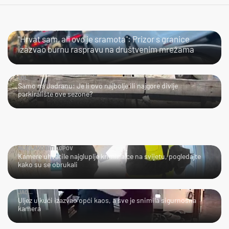
ŠTO KAŽETE?
"Hrvat sam, ali ovo je sramota": Prizor s granice
izazvao burnu raspravu na društvenim mrežama
LOL
Samo na Jadranu: Je li ovo najbolje ili najgore divlje
parkiralište ove sezone?
NIJE LAKO BITI LOPOV
Kamere uhvatile najgluplje kriminalce na svijetu, pogledajte
kako su se obrukali
JAO...
Uljez u kući izazvao opći kaos, a sve je snimila sigurnosna
kamera