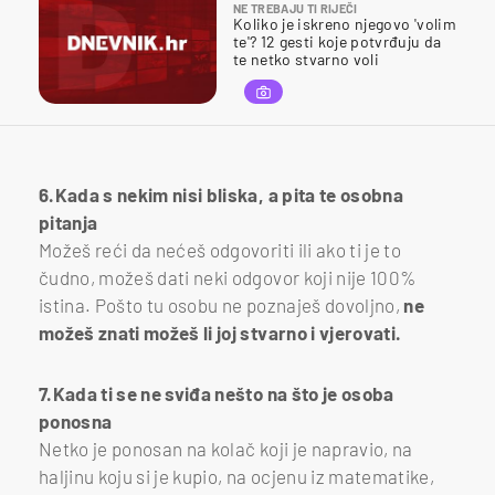
NE TREBAJU TI RIJEČI
Koliko je iskreno njegovo 'volim
te'? 12 gesti koje potvrđuju da
te netko stvarno voli
6.Kada s nekim nisi bliska, a pita te osobna
pitanja
Možeš reći da nećeš odgovoriti ili ako ti je to
čudno, možeš dati neki odgovor koji nije 100%
istina. Pošto tu osobu ne poznaješ dovoljno,
ne
možeš znati možeš li joj stvarno i vjerovati.
7.Kada ti se ne sviđa nešto na što je osoba
ponosna
Netko je ponosan na kolač koji je napravio, na
haljinu koju si je kupio, na ocjenu iz matematike,