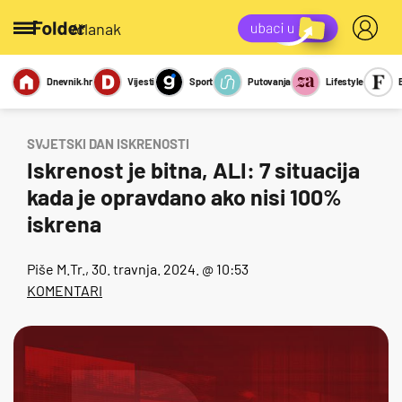
/članak
Dnevnik.hr
Vijesti
Sport
Putovanja
Lifestyle
Viralno
Miks
Kviz
Report
Sexy
SVJETSKI DAN ISKRENOSTI
Iskrenost je bitna, ALI: 7 situacija
kada je opravdano ako nisi 100%
iskrena
Piše
M.Tr.
, 30. travnja. 2024. @ 10:53
KOMENTARI