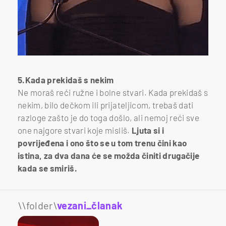
5.Kada prekidaš s nekim
Ne moraš reći ružne i bolne stvari. Kada prekidaš s
nekim, bilo dečkom ili prijateljicom, trebaš dati
razloge zašto je do toga došlo, ali nemoj reći sve
one najgore stvari koje misliš.
Ljuta si i
povrijeđena i ono što se u tom trenu čini kao
istina, za dva dana će se možda činiti drugačije
kada se smiriš.
\\folder\
vezani_članak