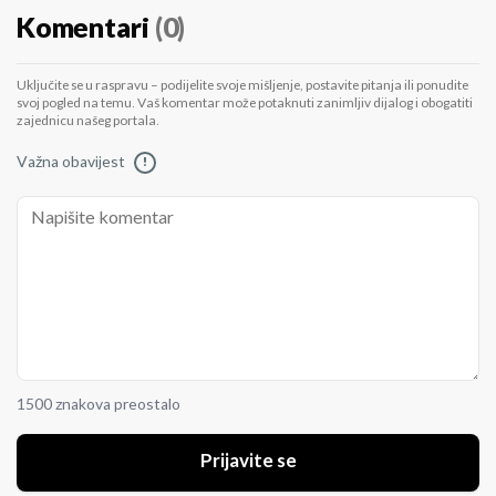
Komentari
(0)
Uključite se u raspravu – podijelite svoje mišljenje, postavite pitanja ili ponudite
svoj pogled na temu. Vaš komentar može potaknuti zanimljiv dijalog i obogatiti
zajednicu našeg portala.
Važna obavijest
!
1500 znakova preostalo
Prijavite se