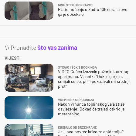
NISU STIGLI POPRAVITI
Platio noćenje u Zadru 105 eura, a ovo
ga je dočekalo
\\ Pronađite
što vas zanima
VIJESTI
STIGAO I ŠOK S BOOKINGA
VIDEO Gošća izazvala požar luksuznog
apartmana. Vlasnik: "Dok je gorjelo,
smijali su se, pili i pokazivali mi srednji
prst"
VREMENSKA PROGNOZA
Nakon vrhunca toplinskog vala stiže
osvježenje: Dokad će trajati otkrio je
meteorolog
KRENULO OD BRZE HRANE
Je li ovo povrće krivo za epidemiju?