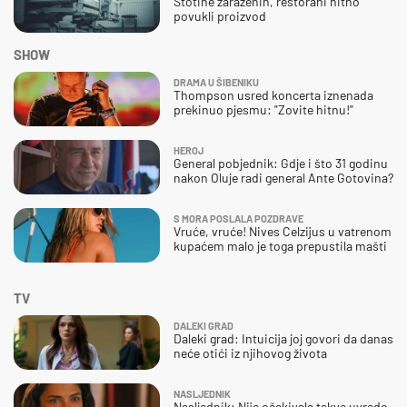
Stotine zaraženih, restorani hitno
povukli proizvod
SHOW
DRAMA U ŠIBENIKU
Thompson usred koncerta iznenada
prekinuo pjesmu: "Zovite hitnu!"
HEROJ
General pobjednik: Gdje i što 31 godinu
nakon Oluje radi general Ante Gotovina?
S MORA POSLALA POZDRAVE
Vruće, vruće! Nives Celzijus u vatrenom
kupaćem malo je toga prepustila mašti
TV
DALEKI GRAD
Daleki grad: Intuicija joj govori da danas
neće otići iz njihovog života
NASLJEDNIK
Nasljednik: Nije očekivala takve uvrede