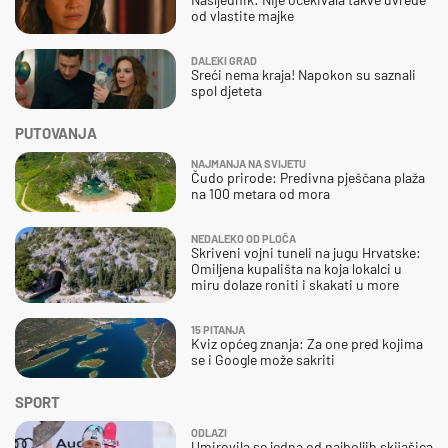
od vlastite majke
DALEKI GRAD
Sreći nema kraja! Napokon su saznali
spol djeteta
PUTOVANJA
NAJMANJA NA SVIJETU
Čudo prirode: Predivna pješčana plaža
na 100 metara od mora
NEDALEKO OD PLOČA
Skriveni vojni tuneli na jugu Hrvatske:
Omiljena kupališta na koja lokalci u
miru dolaze roniti i skakati u more
15 PITANJA
Kviz općeg znanja: Za one pred kojima
se i Google može sakriti
SPORT
ODLAZI
Umirovila se jedna od najboljih skijašica