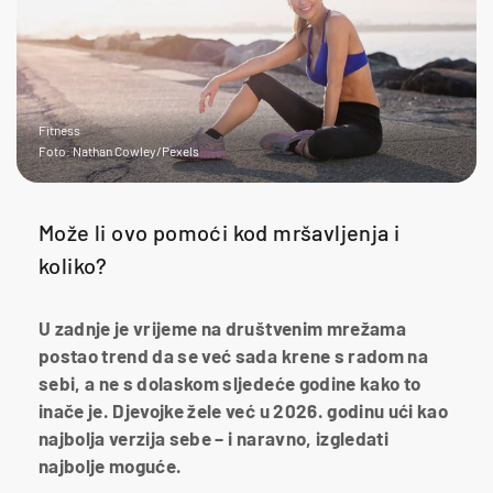
Fitness
Foto: Nathan Cowley/Pexels
Može li ovo pomoći kod mršavljenja i
koliko?
U zadnje je vrijeme na društvenim mrežama
postao trend da se već sada krene s radom na
sebi, a ne s dolaskom sljedeće godine kako to
inače je. Djevojke žele već u 2026. godinu ući kao
najbolja verzija sebe – i naravno, izgledati
najbolje moguće.