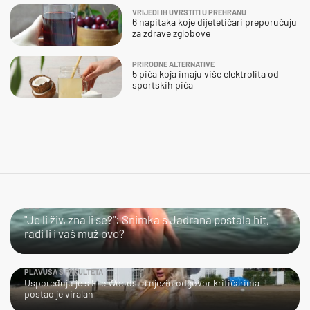
VRIJEDI IH UVRSTITI U PREHRANU
6 napitaka koje dijetetičari preporučuju
za zdrave zglobove
PRIRODNE ALTERNATIVE
5 pića koja imaju više elektrolita od
sportskih pića
LOL
"Je li živ, zna li se?": Snimka s Jadrana postala hit,
radi li i vaš muž ovo?
PLAVUŠA S FAKULTETA
Uspoređuju je s Elle Woods, a njezin odgovor kritičarima
postao je viralan