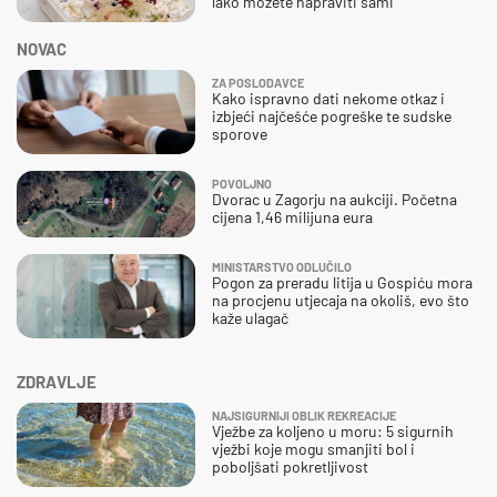
lako možete napraviti sami
NOVAC
ZA POSLODAVCE
Kako ispravno dati nekome otkaz i
izbjeći najčešće pogreške te sudske
sporove
POVOLJNO
Dvorac u Zagorju na aukciji. Početna
cijena 1,46 milijuna eura
MINISTARSTVO ODLUČILO
Pogon za preradu litija u Gospiću mora
na procjenu utjecaja na okoliš, evo što
kaže ulagač
ZDRAVLJE
NAJSIGURNIJI OBLIK REKREACIJE
Vježbe za koljeno u moru: 5 sigurnih
vježbi koje mogu smanjiti bol i
poboljšati pokretljivost