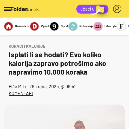
/članak
Dnevnik.hr
Vijesti
Sport
Putovanja
Lifestyle
Viralno
Miks
Kviz
Report
Sexy
KORACI I KALORIJE
Isplati li se hodati? Evo koliko
kalorija zapravo potrošimo ako
napravimo 10.000 koraka
Piše
M.Tr.
, 29. rujna. 2025. @ 09:51
KOMENTARI