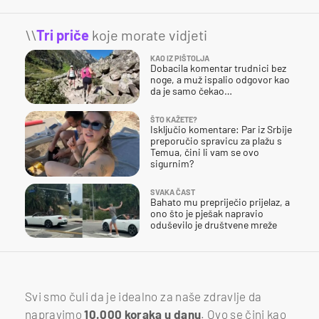
\\
Tri priče
koje morate vidjeti
KAO IZ PIŠTOLJA
Dobacila komentar trudnici bez
noge, a muž ispalio odgovor kao
da je samo čekao…
ŠTO KAŽETE?
Isključio komentare: Par iz Srbije
preporučio spravicu za plažu s
Temua, čini li vam se ovo
sigurnim?
SVAKA ČAST
Bahato mu prepriječio prijelaz, a
ono što je pješak napravio
oduševilo je društvene mreže
Svi smo čuli da je idealno za naše zdravlje da
napravimo
10.000 koraka u danu
. Ovo se čini kao