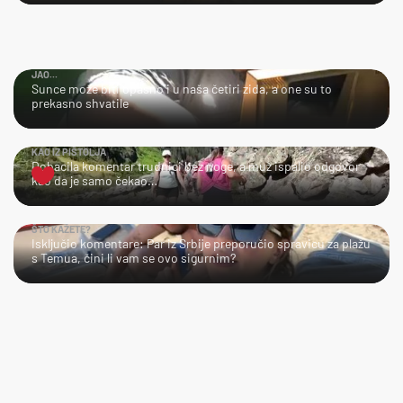
JAO...
Sunce može biti opasno i u naša četiri zida, a one su to
prekasno shvatile
KAO IZ PIŠTOLJA
Dobacila komentar trudnici bez noge, a muž ispalio odgovor
kao da je samo čekao…
ŠTO KAŽETE?
Isključio komentare: Par iz Srbije preporučio spravicu za plažu
s Temua, čini li vam se ovo sigurnim?