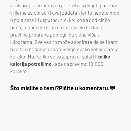
velik broj – i definitivno je. Treba izdvojiti posebno
vrijeme za odraditi ovaj zadatak jer to nećete moći
u pola sata ili usputno. No, koliko se god činilo
puno, mnogi tvrde da su im upravo hodanje i
pravilna prehrana pomogli da skinu višak
kilograma. Sve vas to može asocirate da se i sami
bacite u hodanje i odrađivanje ovako velikog broja
koraka. No, koliko se to zapravo isplati i
koliko
kalorija potrošimo
kada napravimo 10.000
koraka?
Što mislite o temi?
Pišite u komentaru.