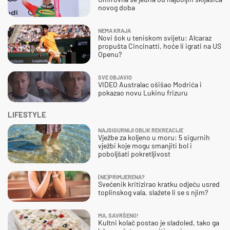
novog doba
NEMA KRAJA
Novi šok u teniskom svijetu: Alcaraz
propušta Cincinatti, hoće li igrati na US
Openu?
SVE OBJAVIO
VIDEO Australac ošišao Modrića i
pokazao novu Lukinu frizuru
LIFESTYLE
NAJSIGURNIJI OBLIK REKREACIJE
Vježbe za koljeno u moru: 5 sigurnih
vježbi koje mogu smanjiti bol i
poboljšati pokretljivost
(NE)PRIMJERENA?
Svećenik kritizirao kratku odjeću usred
toplinskog vala, slažete li se s njim?
MA, SAVRŠENO!
Kultni kolač postao je sladoled, tako ga