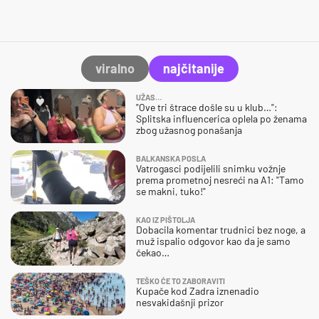
viralno
najčitanije
UŽAS…
"Ove tri štrace došle su u klub…":
Splitska influencerica oplela po ženama
zbog užasnog ponašanja
BALKANSKA POSLA
Vatrogasci podijelili snimku vožnje
prema prometnoj nesreći na A1: "Tamo
se makni, tuko!"
KAO IZ PIŠTOLJA
Dobacila komentar trudnici bez noge, a
muž ispalio odgovor kao da je samo
čekao…
TEŠKO ĆE TO ZABORAVITI
Kupače kod Zadra iznenadio
nesvakidašnji prizor