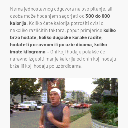
Nema jednostavnog odgovora na ovo pitanje, ali
osoba može hodanjem sagorjeti od
300 do 600
kalorija
. Koliko ćete kalorija potrošiti ovisi o
nekoliko različitih faktora, poput primjerice
koliko
brzo hodate, koliko dugačke korake radite,
hodate li po ravnom ili po uzbrdicama, koliko
imate kilograma
… Oni koji hodaju polakše će
naravno izgubiti manje kalorija od onih koji hodaju
brže ili koji hodaju po uzbrdicama.