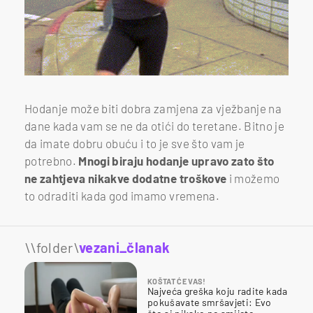
Hodanje može biti dobra zamjena za vježbanje na
dane kada vam se ne da otići do teretane. Bitno je
da imate dobru obuću i to je sve što vam je
potrebno.
Mnogi biraju hodanje upravo zato što
ne zahtjeva nikakve dodatne troškove
i možemo
to odraditi kada god imamo vremena.
\\folder\
vezani_članak
KOŠTAT ĆE VAS!
Najveća greška koju radite kada
pokušavate smršavjeti: Evo