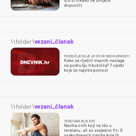
što si nikako ne smijete
dopustiti
\\folder\
vezani_članak
PODRUČJE KOJE JE IZVOR NESIGURNOSTI
Kako se riješiti masnih naslaga
na području trbuščića? 7 vježbi
koje će najviše pomoći
\\folder\
vezani_članak
TERETANA NIJE SVE
Navike onih koji ne idu u
teretanu, ali su svejedno fit: 9
svakodnevnih navika koje ih