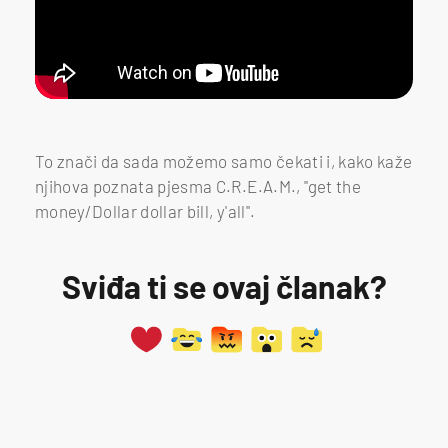
To znači da sada možemo samo čekati i, kako kaže
njihova poznata pjesma C.R.E.A.M., ''get the
money/Dollar dollar bill, y'all''.
Sviđa ti se ovaj članak?