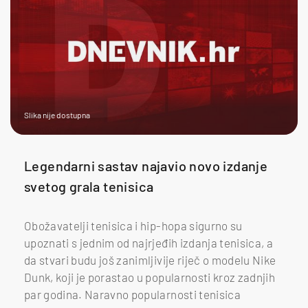
Slika nije dostupna
Legendarni sastav najavio novo izdanje
svetog grala tenisica
Obožavatelji tenisica i hip-hopa sigurno su
upoznati s jednim od najrjeđih izdanja tenisica, a
da stvari budu još zanimljivije riječ o modelu Nike
Dunk, koji je porastao u popularnosti kroz zadnjih
par godina. Naravno popularnosti tenisica