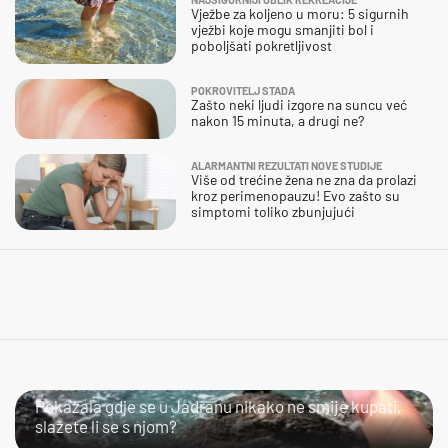
Vježbe za koljeno u moru: 5 sigurnih
vježbi koje mogu smanjiti bol i
poboljšati pokretljivost
POKROVITELJ STADA
Zašto neki ljudi izgore na suncu već
nakon 15 minuta, a drugi ne?
ALARMANTNI REZULTATI NOVE STUDIJE
Više od trećine žena ne zna da prolazi
kroz perimenopauzu! Evo zašto su
simptomi toliko zbunjujući
SLIJEDITE LI OVU PREPORUKU?
Pokazala gdje se u Jadranu nikako ne smije kupati,
slažete li se s njom?