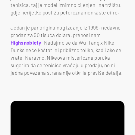
tenisica, taj je model iznimno cijenjen i na tržištu,
gdje nerijetko postižu peteroznamenkaste cifre.
Jedan je par originalnog izdanje iz 1999. nedavno
prodan za 50 tisuća dolara, prenosi nam
Highsnobiety
. Nadajmo se da Wu-Tang x Nike
Dunks neće koštati ni približno toliko, kad i ako se
vrate. Naravno, Nikeova misteriozna poruka
sugerira da se tenisice vraćaju u prodaju, no ni
jedna povezana strana nije otkrila previše detalja.