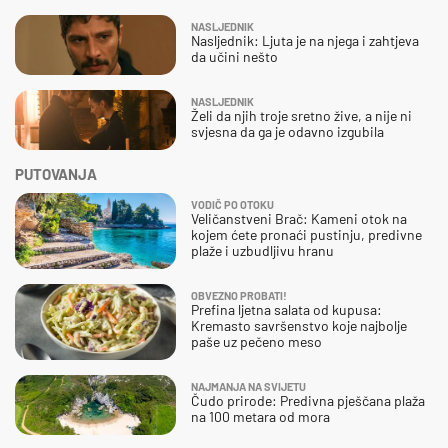
NASLJEDNIK
Nasljednik: Ljuta je na njega i zahtjeva
da učini nešto
NASLJEDNIK
Želi da njih troje sretno žive, a nije ni
svjesna da ga je odavno izgubila
PUTOVANJA
VODIČ PO OTOKU
Veličanstveni Brač: Kameni otok na
kojem ćete pronaći pustinju, predivne
plaže i uzbudljivu hranu
OBVEZNO PROBATI!
Prefina ljetna salata od kupusa:
Kremasto savršenstvo koje najbolje
paše uz pečeno meso
NAJMANJA NA SVIJETU
Čudo prirode: Predivna pješčana plaža
na 100 metara od mora