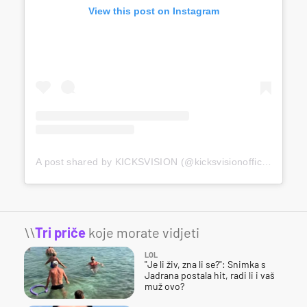
View this post on Instagram
A post shared by KICKSVISION (@kicksvisionofficial)
\\
Tri priče
koje morate vidjeti
LOL
"Je li živ, zna li se?": Snimka s
Jadrana postala hit, radi li i vaš
muž ovo?