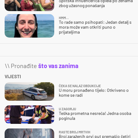
Splitska influencerica oplela po ženama
zbog užasnog ponašanja
HMM…
To rade samo psihopati: Jedan detalj s
mora može vam otkriti puno o
prijateljima
\\ Pronađite
što vas zanima
VIJESTI
ČEKA SE NALAZ OBDUKCIJE
U moru pronađeno tijelo: Otkriveno o
kome se radi
U ZAGORJU
Teška prometna nesreća! Jedna osoba
poginula
RASTE BROJ MRTVIH
Broj zaraženih prvi put premašio četiri