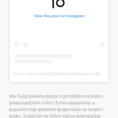
View this post on Instagram
A post shared by KICKSVISION (@kicksvisionofficial)
Wu-Tang Dunkice dolaze s gornjištem od kože s
prepoznatljivim crnim i žutim naglascima, a
popularni logo glazbene grupe nalazi se na peti i
jeziku. S obzirom na njihov status svetog grala