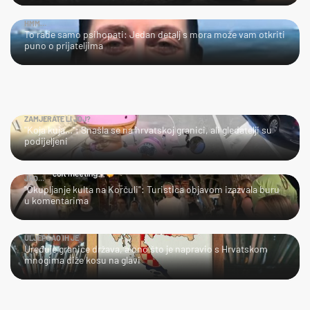
HMM…
To rade samo psihopati: Jedan detalj s mora može vam otkriti
puno o prijateljima
ZAMJERATE LI JOJ?
"Koja kuja…": Snašla se na hrvatskoj granici, ali gledatelji su
podijeljeni
JAO…
"Okupljanje kulta na Korčuli": Turistica objavom izazvala buru
u komentarima
ULJEPŠAO IH JE
Uređuje granice država, a ono što je napravio s Hrvatskom
mnogima diže kosu na glavi