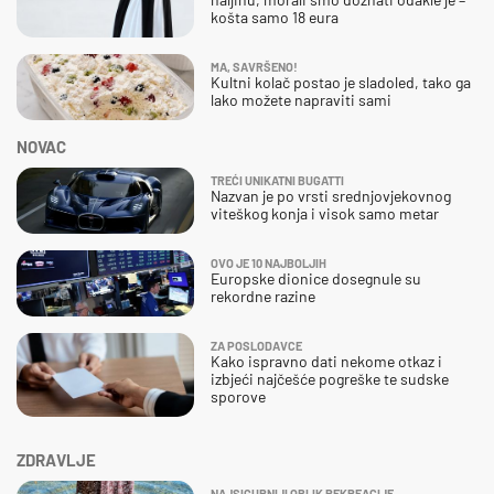
košta samo 18 eura
MA, SAVRŠENO!
Kultni kolač postao je sladoled, tako ga
lako možete napraviti sami
NOVAC
TREĆI UNIKATNI BUGATTI
Nazvan je po vrsti srednjovjekovnog
viteškog konja i visok samo metar
OVO JE 10 NAJBOLJIH
Europske dionice dosegnule su
rekordne razine
ZA POSLODAVCE
Kako ispravno dati nekome otkaz i
izbjeći najčešće pogreške te sudske
sporove
ZDRAVLJE
NAJSIGURNIJI OBLIK REKREACIJE