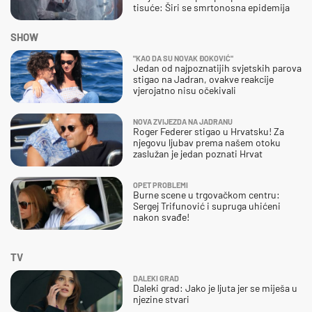
tisuće: Širi se smrtonosna epidemija
SHOW
"KAO DA SU NOVAK ĐOKOVIĆ"
Jedan od najpoznatijih svjetskih parova
stigao na Jadran, ovakve reakcije
vjerojatno nisu očekivali
NOVA ZVIJEZDA NA JADRANU
Roger Federer stigao u Hrvatsku! Za
njegovu ljubav prema našem otoku
zaslužan je jedan poznati Hrvat
OPET PROBLEMI
Burne scene u trgovačkom centru:
Sergej Trifunović i supruga uhićeni
nakon svađe!
TV
DALEKI GRAD
Daleki grad: Jako je ljuta jer se miješa u
njezine stvari