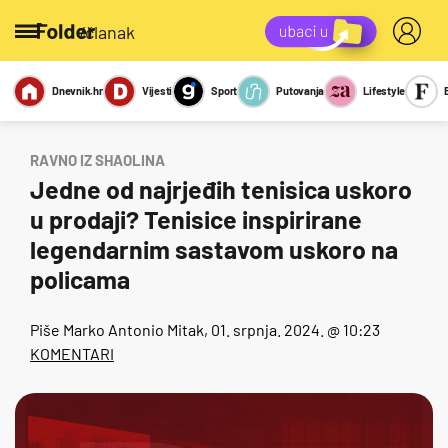
/članak
Dnevnik.hr
Vijesti
Sport
Putovanja
Lifestyle
Viralno
Miks
Kviz
Report
Sexy
RAVNO IZ SHAOLINA
Jedne od najrjeđih tenisica uskoro
u prodaji? Tenisice inspirirane
legendarnim sastavom uskoro na
policama
Piše
Marko Antonio Mitak
, 01. srpnja. 2024. @ 10:23
KOMENTARI