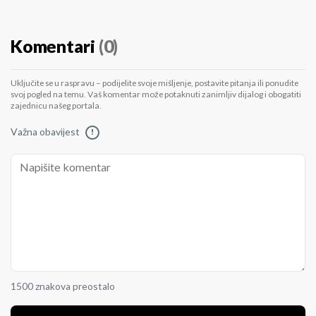
Komentari
(0)
Uključite se u raspravu – podijelite svoje mišljenje, postavite pitanja ili ponudite
svoj pogled na temu. Vaš komentar može potaknuti zanimljiv dijalog i obogatiti
zajednicu našeg portala.
Važna obavijest
!
1500 znakova preostalo