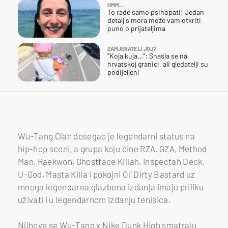
HMM…
To rade samo psihopati: Jedan
detalj s mora može vam otkriti
puno o prijateljima
ZAMJERATE LI JOJ?
"Koja kuja…": Snašla se na
hrvatskoj granici, ali gledatelji su
podijeljeni
Wu-Tang Clan dosegao je legendarni status na
hip-hop sceni, a grupa koju čine RZA, GZA, Method
Man, Raekwon, Ghostface Killah, Inspectah Deck,
U-God, Masta Killa i pokojni Ol' Dirty Bastard uz
mnoga legendarna glazbena izdanja imaju priliku
uživati i u legendarnom izdanju tenisica.
Njihove se Wu-Tang x Nike Dunk High smatraju