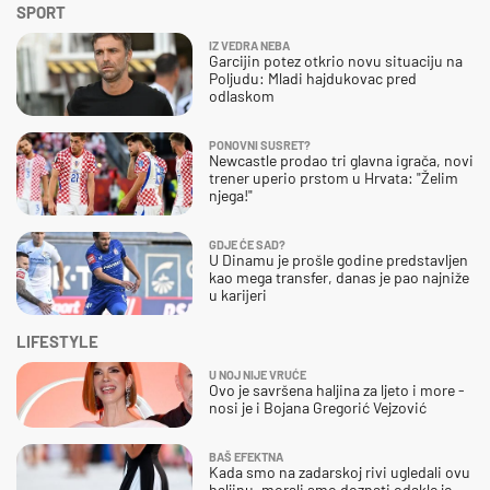
SPORT
IZ VEDRA NEBA
Garcijin potez otkrio novu situaciju na
Poljudu: Mladi hajdukovac pred
odlaskom
PONOVNI SUSRET?
Newcastle prodao tri glavna igrača, novi
trener uperio prstom u Hrvata: "Želim
njega!"
GDJE ĆE SAD?
U Dinamu je prošle godine predstavljen
kao mega transfer, danas je pao najniže
u karijeri
LIFESTYLE
U NOJ NIJE VRUĆE
Ovo je savršena haljina za ljeto i more -
nosi je i Bojana Gregorić Vejzović
BAŠ EFEKTNA
Kada smo na zadarskoj rivi ugledali ovu
haljinu, morali smo doznati odakle je –