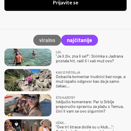
Prijavite se
viralno
najčitanije
LOL
"Je li živ, zna li se?": Snimka s Jadrana
postala hit, radi li i vaš muž ovo?
KAO IZ PIŠTOLJA
Dobacila komentar trudnici bez noge, a
muž ispalio odgovor kao da je samo
čekao…
ŠTO KAŽETE?
Isključio komentare: Par iz Srbije
preporučio spravicu za plažu s Temua,
čini li vam se ovo sigurnim?
UŽAS…
"Ove tri štrace došle su u klub…":