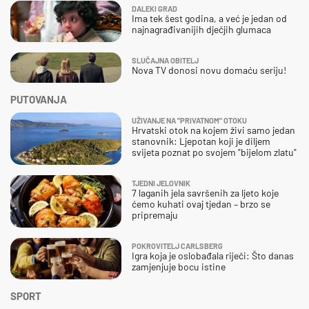
DALEKI GRAD
Ima tek šest godina, a već je jedan od
najnagrađivanijih dječjih glumaca
SLUČAJNA OBITELJ
Nova TV donosi novu domaću seriju!
PUTOVANJA
UŽIVANJE NA "PRIVATNOM" OTOKU
Hrvatski otok na kojem živi samo jedan
stanovnik: Ljepotan koji je diljem
svijeta poznat po svojem "bijelom zlatu"
TJEDNI JELOVNIK
7 laganih jela savršenih za ljeto koje
ćemo kuhati ovaj tjedan – brzo se
pripremaju
POKROVITELJ CARLSBERG
Igra koja je oslobađala riječi: Što danas
zamjenjuje bocu istine
SPORT