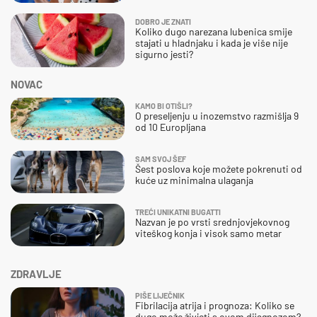
DOBRO JE ZNATI
Koliko dugo narezana lubenica smije
stajati u hladnjaku i kada je više nije
sigurno jesti?
NOVAC
KAMO BI OTIŠLI?
O preseljenju u inozemstvo razmišlja 9
od 10 Europljana
SAM SVOJ ŠEF
Šest poslova koje možete pokrenuti od
kuće uz minimalna ulaganja
TREĆI UNIKATNI BUGATTI
Nazvan je po vrsti srednjovjekovnog
viteškog konja i visok samo metar
ZDRAVLJE
PIŠE LIJEČNIK
Fibrilacija atrija i prognoza: Koliko se
dugo može živjeti s ovom dijagnozom?