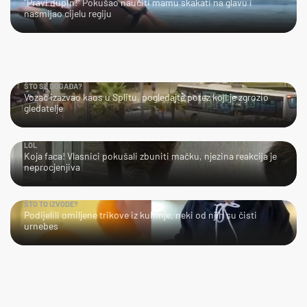
"Pravi dupin!" Pokušao naučiti mamu skakati na glavu i
nasmijao cijelu regiju
ŠTO SE DOGAĐA?
Vozač izazvao kaos u Splitu, pogledajte potez koji je zgrozio
gledatelje
LOL
Koja faca! Vlasnici pokušali zbuniti mačku, njezina reakcija je
neprocjenjiva
ŠTO TO IZVODE?
Podijelili omiljene trikove iz kuhinje, neki od njih su čisti
urnebes