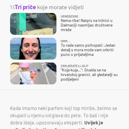
\\
Tri priče
koje morate vidjeti
URNEBESNO
Nema ribe! Natpis na tržnici u
Dalmaciji nasmijao društvene
mreže
HMM…
To rade samo psihopati: Jedan
detalj s mora može vam otkriti
puno o prijateljima
ZAMJERATE LI JOJ?
"Koja kuja…": Snašla se na
hrvatskoj granici, ali gledatelji su
podijeljeni
Kada imamo neki parfem koji top miriše, želimo se
okupati u njemu od glave do pete. To baš i nije
dobra ideja, upozoravaju eksperti.
Uvijek je