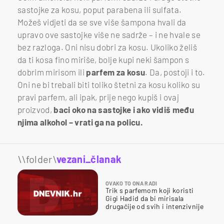
sastojke za kosu, poput parabena ili sulfata.
Možeš vidjeti da se sve više šampona hvali da
upravo ove sastojke više ne sadrže – i ne hvale se
bez razloga. Oni nisu dobri za kosu. Ukoliko želiš
da ti kosa fino miriše, bolje kupi neki šampon s
dobrim mirisom ili
parfem za kosu
. Da, postoji i to.
Oni ne bi trebali biti toliko štetni za kosu koliko su
pravi parfem, ali ipak, prije nego kupiš i ovaj
proizvod,
baci oko na sastojke i ako vidiš među
njima alkohol – vrati ga na policu.
\\folder\
vezani_članak
OVAKO TO ONA RADI
Trik s parfemom koji koristi
Gigi Hadid da bi mirisala
drugačije od svih i intenzivnije