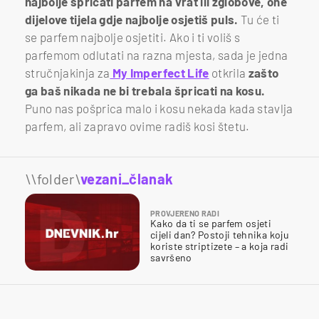
najbolje špricati parfem na vrat ili zglobove, one
dijelove tijela gdje najbolje osjetiš puls.
Tu će ti
se parfem najbolje osjetiti. Ako i ti voliš s
parfemom odlutati na razna mjesta, sada je jedna
stručnjakinja za
My Imperfect Life
otkrila
zašto
ga baš nikada ne bi trebala špricati na kosu.
Puno nas pošprica malo i kosu nekada kada stavlja
parfem, ali zapravo ovime radiš kosi štetu.
\\folder\
vezani_članak
PROVJERENO RADI
Kako da ti se parfem osjeti
cijeli dan? Postoji tehnika koju
koriste striptizete – a koja radi
savršeno