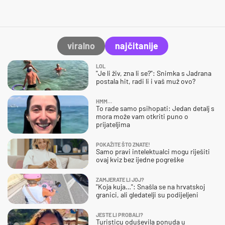
viralno
najčitanije
LOL
"Je li živ, zna li se?": Snimka s Jadrana
postala hit, radi li i vaš muž ovo?
HMM…
To rade samo psihopati: Jedan detalj s
mora može vam otkriti puno o
prijateljima
POKAŽITE ŠTO ZNATE!
Samo pravi intelektualci mogu riješiti
ovaj kviz bez ijedne pogreške
ZAMJERATE LI JOJ?
"Koja kuja…": Snašla se na hrvatskoj
granici, ali gledatelji su podijeljeni
JESTE LI PROBALI?
Turisticu oduševila ponuda u