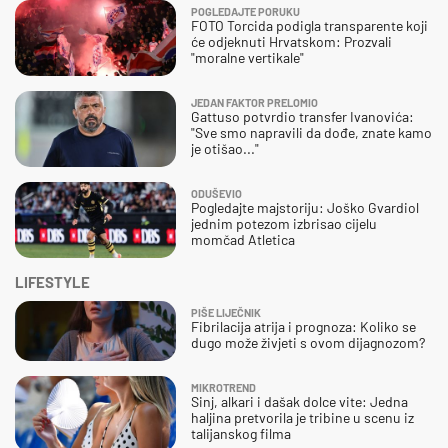
POGLEDAJTE PORUKU
FOTO Torcida podigla transparente koji
će odjeknuti Hrvatskom: Prozvali
"moralne vertikale"
JEDAN FAKTOR PRELOMIO
Gattuso potvrdio transfer Ivanovića:
"Sve smo napravili da dođe, znate kamo
je otišao..."
ODUŠEVIO
Pogledajte majstoriju: Joško Gvardiol
jednim potezom izbrisao cijelu
momčad Atletica
LIFESTYLE
PIŠE LIJEČNIK
Fibrilacija atrija i prognoza: Koliko se
dugo može živjeti s ovom dijagnozom?
MIKROTREND
Sinj, alkari i dašak dolce vite: Jedna
haljina pretvorila je tribine u scenu iz
talijanskog filma