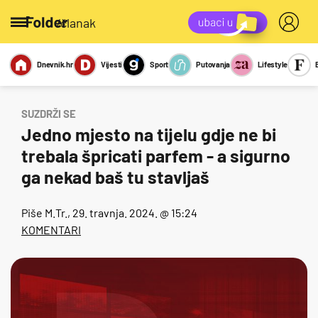
/članak
Dnevnik.hr
Vijesti
Sport
Putovanja
Lifestyle
Viralno
Miks
Kviz
Report
Sexy
SUZDRŽI SE
Jedno mjesto na tijelu gdje ne bi
trebala špricati parfem - a sigurno
ga nekad baš tu stavljaš
Piše
M.Tr.
, 29. travnja. 2024. @ 15:24
KOMENTARI