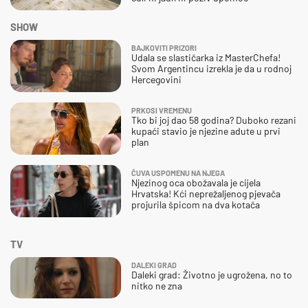
SHOW
BAJKOVITI PRIZORI
Udala se slastičarka iz MasterChefa!
Svom Argentincu izrekla je da u rodnoj
Hercegovini
PRKOSI VREMENU
Tko bi joj dao 58 godina? Duboko rezani
kupaći stavio je njezine adute u prvi
plan
ČUVA USPOMENU NA NJEGA
Njezinog oca obožavala je cijela
Hrvatska! Kći neprežaljenog pjevača
projurila špicom na dva kotača
TV
DALEKI GRAD
Daleki grad: Životno je ugrožena, no to
nitko ne zna