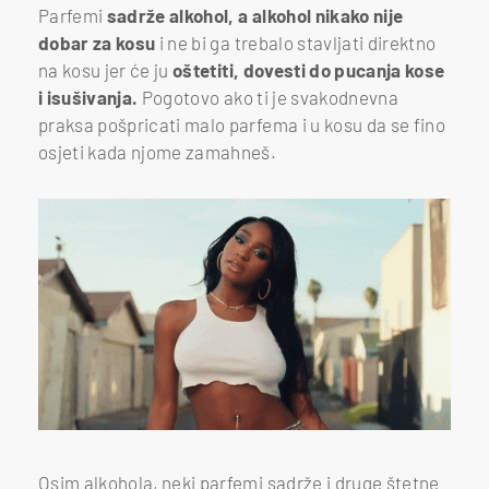
Parfemi
sadrže alkohol, a alkohol nikako nije
dobar za kosu
i ne bi ga trebalo stavljati direktno
na kosu jer će ju
oštetiti, dovesti do pucanja kose
i isušivanja.
Pogotovo ako ti je svakodnevna
praksa pošpricati malo parfema i u kosu da se fino
osjeti kada njome zamahneš.
Osim alkohola, neki parfemi sadrže i druge štetne