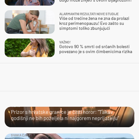
ALARMANTNI REZULTATI NOVE STUDIJE
Više od trećine žena ne zna da prolazi
kroz perimenopauzu! Evo zašto su
simptomi toliko zbunjujući
VAŽNO!
Gotovo 90 % smrti od srčanih bolesti
povezano je s ovim čimbenicima rizika
UŽAS…
Prizor s hrvatske granice je čisti horor: "Takav
godišnji ne bih poželjela ni najgorem neprijatelju"
SVAKA ČAST!