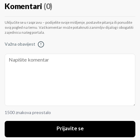
Komentari
(0)
Uključite se u raspravu – podijelite svoje mišljenje, postavite pitanja ili ponudite
svoj pogled na temu. Vaš komentar može potaknuti zanimljiv dijalog i obogatiti
zajednicu našeg portala.
Važna obavijest
!
1500 znakova preostalo
Prijavite se