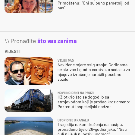
Primoštenu: "Oni su puno pametniji od
nas"
\\ Pronađite
što vas zanima
VIJESTI
VELIKI PAD
Neviđene mjere osiguranja: Godinama
se skrivao i gradio carstvo, a sada su za
njegovo izručenje naručili posebno
vozilo
NOVI INCIDENT NA PRUZI
HŽ otkrio što se dogodilo sa
strojovođom koji je prošao kroz crveno:
Pokrenut inspekcijski nadzor
UTOPIO SE U KANALU
Tragedija nakon druženja na nasipu,
pronađeno tijelo 28-godišnjaka: "Nisu
čuli ni jauk ni poziv upomoć"