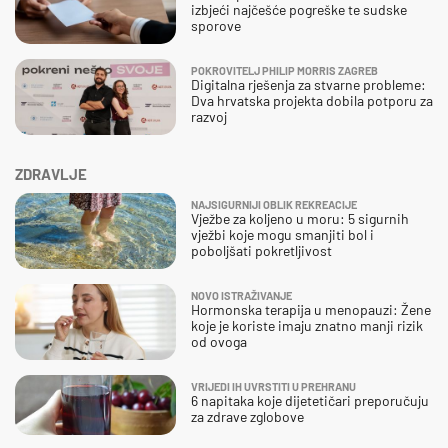
izbjeći najčešće pogreške te sudske
sporove
POKROVITELJ PHILIP MORRIS ZAGREB
Digitalna rješenja za stvarne probleme:
Dva hrvatska projekta dobila potporu za
razvoj
ZDRAVLJE
NAJSIGURNIJI OBLIK REKREACIJE
Vježbe za koljeno u moru: 5 sigurnih
vježbi koje mogu smanjiti bol i
poboljšati pokretljivost
NOVO ISTRAŽIVANJE
Hormonska terapija u menopauzi: Žene
koje je koriste imaju znatno manji rizik
od ovoga
VRIJEDI IH UVRSTITI U PREHRANU
6 napitaka koje dijetetičari preporučuju
za zdrave zglobove