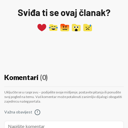
Sviđa ti se ovaj članak?
Komentari
(0)
Uključite se u raspravu – podijelite svoje mišljenje, postavite pitanja ili ponudite
svoj pogled na temu. Vaš komentar može potaknuti zanimljiv dijalog i obogatiti
zajednicu našeg portala.
Važna obavijest
!