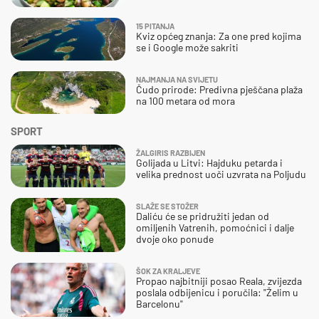
15 PITANJA
Kviz općeg znanja: Za one pred kojima
se i Google može sakriti
NAJMANJA NA SVIJETU
Čudo prirode: Predivna pješčana plaža
na 100 metara od mora
SPORT
ŽALGIRIS RAZBIJEN
Golijada u Litvi: Hajduku petarda i
velika prednost uoči uzvrata na Poljudu
SLAŽE SE STOŽER
Daliću će se pridružiti jedan od
omiljenih Vatrenih, pomoćnici i dalje
dvoje oko ponude
ŠOK ZA KRALJEVE
Propao najbitniji posao Reala, zvijezda
poslala odbijenicu i poručila: "Želim u
Barcelonu"