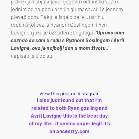
pokazuje i objašnjava njegovu rodbinsku vezu s
jednim od najpopularnijih glumaca, ali i s jednom
pjevačicom. Tako je ispalo da je Justin u
rodbinskoj vezi s Ryanom Goslingom i Avril
Lavigne i jako je uzbuđen zbog toga.
'Upravo sam
saznao da sam u rodu s Ryanom Goslingom i Avril
Lavigne, ovo je najbolji dan u mom životu..'
,
napisao je u opisu.
View this post on Instagram
I also just found out that I’m
related to both Ryan gosling and
Avril Lavigne this is the best day
of my life.. it seems super legit it’s
on ancestry.com