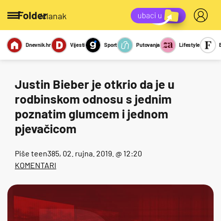
/članak
Dnevnik.hr
Vijesti
Sport
Putovanja
Lifestyle
Viralno
Miks
Kviz
Report
Sexy
Justin Bieber je otkrio da je u
rodbinskom odnosu s jednim
poznatim glumcem i jednom
pjevačicom
Piše
teen385
, 02. rujna. 2019. @ 12:20
KOMENTARI