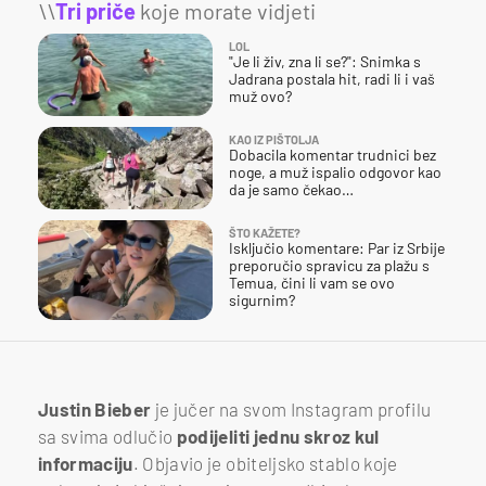
\\
Tri priče
koje morate vidjeti
LOL
"Je li živ, zna li se?": Snimka s
Jadrana postala hit, radi li i vaš
muž ovo?
KAO IZ PIŠTOLJA
Dobacila komentar trudnici bez
noge, a muž ispalio odgovor kao
da je samo čekao…
ŠTO KAŽETE?
Isključio komentare: Par iz Srbije
preporučio spravicu za plažu s
Temua, čini li vam se ovo
sigurnim?
Justin Bieber
je jučer na svom Instagram profilu
sa svima odlučio
podijeliti jednu skroz kul
informaciju
. Objavio je obiteljsko stablo koje