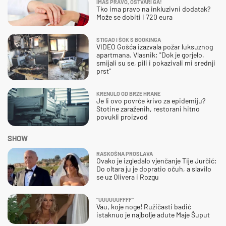
IMAŠ PRAVO, OSTVARI GA!
Tko ima pravo na inkluzivni dodatak?
Može se dobiti i 720 eura
STIGAO I ŠOK S BOOKINGA
VIDEO Gošća izazvala požar luksuznog
apartmana. Vlasnik: "Dok je gorjelo,
smijali su se, pili i pokazivali mi srednji
prst"
KRENULO OD BRZE HRANE
Je li ovo povrće krivo za epidemiju?
Stotine zaraženih, restorani hitno
povukli proizvod
SHOW
RASKOŠNA PROSLAVA
Ovako je izgledalo vjenčanje Tije Jurčić:
Do oltara ju je dopratio očuh, a slavilo
se uz Olivera i Rozgu
"UUUUUUFFFF"
Vau, koje noge! Ružičasti badić
istaknuo je najbolje adute Maje Šuput