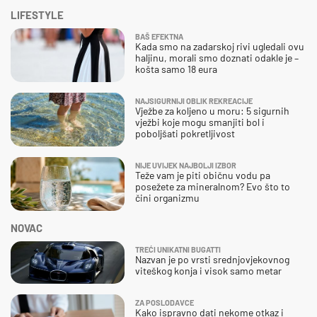
LIFESTYLE
BAŠ EFEKTNA
Kada smo na zadarskoj rivi ugledali ovu
haljinu, morali smo doznati odakle je –
košta samo 18 eura
NAJSIGURNIJI OBLIK REKREACIJE
Vježbe za koljeno u moru: 5 sigurnih
vježbi koje mogu smanjiti bol i
poboljšati pokretljivost
NIJE UVIJEK NAJBOLJI IZBOR
Teže vam je piti običnu vodu pa
posežete za mineralnom? Evo što to
čini organizmu
NOVAC
TREĆI UNIKATNI BUGATTI
Nazvan je po vrsti srednjovjekovnog
viteškog konja i visok samo metar
ZA POSLODAVCE
Kako ispravno dati nekome otkaz i