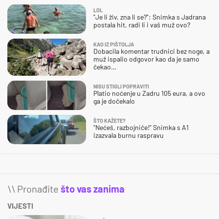
LOL
"Je li živ, zna li se?": Snimka s Jadrana
postala hit, radi li i vaš muž ovo?
KAO IZ PIŠTOLJA
Dobacila komentar trudnici bez noge, a
muž ispalio odgovor kao da je samo
čekao…
NISU STIGLI POPRAVITI
Platio noćenje u Zadru 105 eura, a ovo
ga je dočekalo
ŠTO KAŽETE?
"Nećeš, razbojniče!" Snimka s A1
izazvala burnu raspravu
\\ Pronađite
što vas zanima
VIJESTI