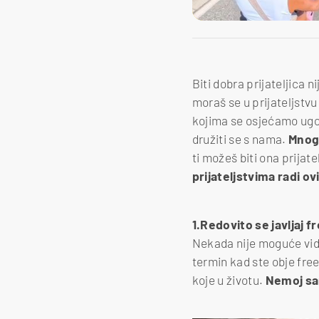
Biti dobra prijateljica ni
moraš se u prijateljstvu
kojima se osjećamo ugod
družiti se s nama.
Mnoga
ti možeš biti ona prijate
prijateljstvima radi ovi
1.Redovito se javljaj f
Nekada nije moguće vidj
termin kad ste obje free
koje u životu.
Nemoj sam