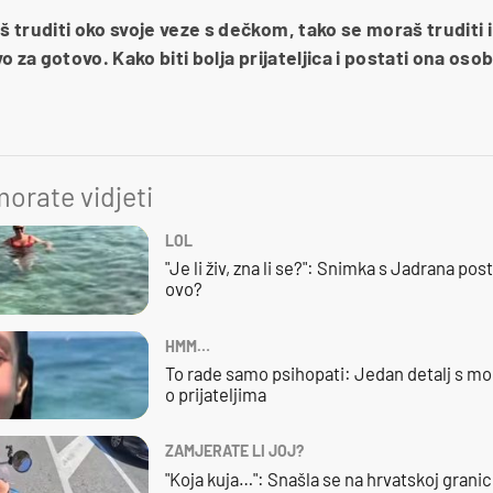
truditi oko svoje veze s dečkom, tako se moraš truditi i o
 za gotovo. Kako biti bolja prijateljica i postati ona osob
orate vidjeti
LOL
"Je li živ, zna li se?": Snimka s Jadrana posta
ovo?
HMM…
To rade samo psihopati: Jedan detalj s mo
o prijateljima
ZAMJERATE LI JOJ?
"Koja kuja…": Snašla se na hrvatskoj granici,