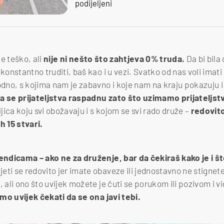
podijeljeni
je teško, ali
nije ni nešto što zahtjeva 0% truda.
Da bi bila 
 konstantno truditi, baš kao i u vezi. Svatko od nas voli imat
no, s kojima nam je zabavno i koje nam na kraju pokazuju i 
 se prijateljstva raspadnu zato što uzimamo prijateljst
ljica koju svi obožavaju i s kojom se svi rado druže –
redovito
h 15 stvari.
rendicama – ako ne za druženje, bar da čekiraš kako je i 
eti se redovito jer imate obaveze ili jednostavno ne stignet
, ali ono što uvijek možete je čuti se porukom ili pozivom i v
o uvijek čekati da se ona javi tebi.