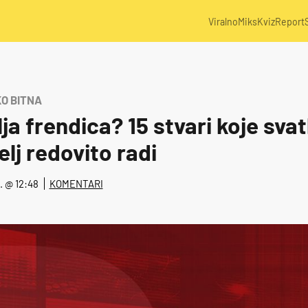
Viralno
Miks
Kviz
Report
O BITNA
lja frendica? 15 stvari koje svat
elj redovito radi
4. @ 12:48
KOMENTARI