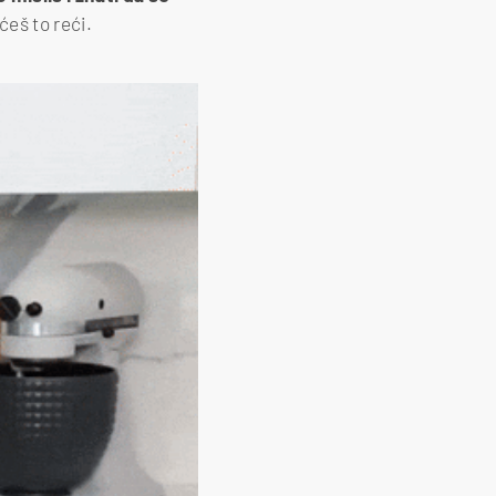
ćeš to reći.