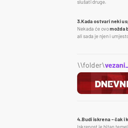
slušati druge.
3.Kada ostvari neki u
Nekada će ovo
možda bi
ali sada je njen i umjes
\\folder\
vezani
4.Budi iskrena – čak i 
Iskrenost je bitan temel