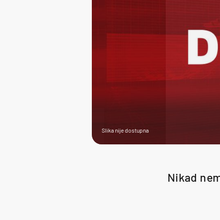
Slika nije dostupna
Nikad nemo