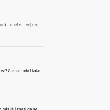
riti i doći će tvoj red,
stva? Saznaj kada i kako
 misliš i znati da se