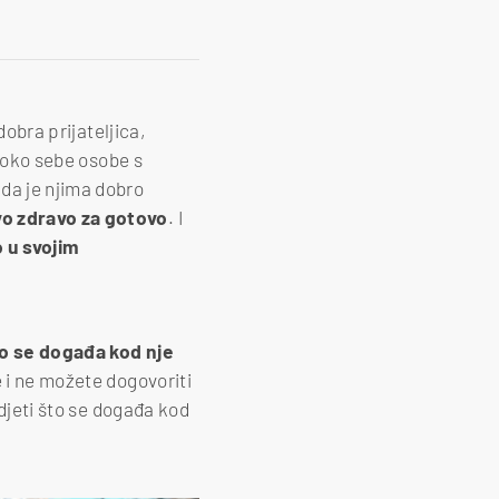
dobra prijateljica,
i oko sebe osobe s
da je njima dobro
vo zdravo za gotovo
. I
 u svojim
što se događa kod nje
e i ne možete dogovoriti
idjeti što se događa kod