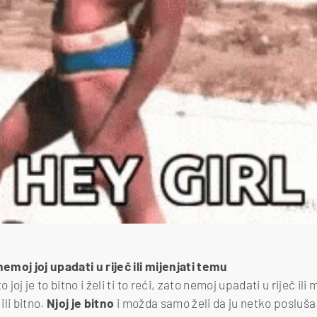
nemoj joj upadati u riječ ili mijenjati temu
 joj je to bitno i želi ti to reći, zato nemoj upadati u riječ ili 
ili bitno.
Njoj je bitno
i možda samo želi da ju netko posluša