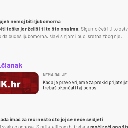
spjeh nemoj biti ljubomorna
ti teško jer želiš i ti to što ona ima.
Sigurno ćeš i ti to ostva
to da budeš ljubomorna, slavi s njom i budi sretna zbog nje.
_članak
NEMA DALJE
Kada je pravo vrijeme za prekid prijatelj
trebaš okončati taj odnos
kada imaš za reći nešto što joj se neće svidjeti
j svakog odnosa. S prijateljicom bi trebala
moći reći ono što