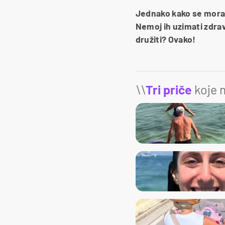
Jednako kako se moraš 
Nemoj ih uzimati zdravo
družiti? Ovako!
\\
Tri priče
koje m