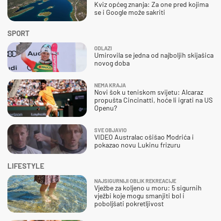
Kviz općeg znanja: Za one pred kojima
se i Google može sakriti
SPORT
ODLAZI
Umirovila se jedna od najboljih skijašica
novog doba
NEMA KRAJA
Novi šok u teniskom svijetu: Alcaraz
propušta Cincinatti, hoće li igrati na US
Openu?
SVE OBJAVIO
VIDEO Australac ošišao Modrića i
pokazao novu Lukinu frizuru
LIFESTYLE
NAJSIGURNIJI OBLIK REKREACIJE
Vježbe za koljeno u moru: 5 sigurnih
vježbi koje mogu smanjiti bol i
poboljšati pokretljivost