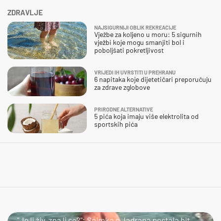
ZDRAVLJE
NAJSIGURNIJI OBLIK REKREACIJE
Vježbe za koljeno u moru: 5 sigurnih
vježbi koje mogu smanjiti bol i
poboljšati pokretljivost
VRIJEDI IH UVRSTITI U PREHRANU
6 napitaka koje dijetetičari preporučuju
za zdrave zglobove
PRIRODNE ALTERNATIVE
5 pića koja imaju više elektrolita od
sportskih pića
LOL
"Je li živ, zna li se?": Snimka s Jadrana postala hit,