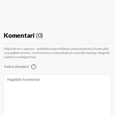
Komentari
(0)
Uključite se u raspravu – podijelite svoje mišljenje, postavite pitanja ili ponudite
svoj pogled na temu. Vaš komentar može potaknuti zanimljiv dijalog i obogatiti
zajednicu našeg portala.
Važna obavijest
!