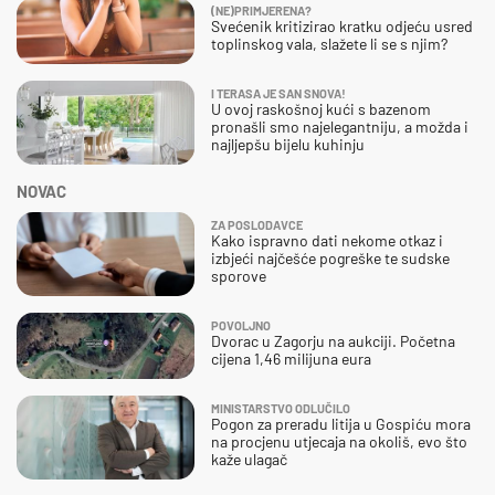
(NE)PRIMJERENA?
Svećenik kritizirao kratku odjeću usred
toplinskog vala, slažete li se s njim?
I TERASA JE SAN SNOVA!
U ovoj raskošnoj kući s bazenom
pronašli smo najelegantniju, a možda i
najljepšu bijelu kuhinju
NOVAC
ZA POSLODAVCE
Kako ispravno dati nekome otkaz i
izbjeći najčešće pogreške te sudske
sporove
POVOLJNO
Dvorac u Zagorju na aukciji. Početna
cijena 1,46 milijuna eura
MINISTARSTVO ODLUČILO
Pogon za preradu litija u Gospiću mora
na procjenu utjecaja na okoliš, evo što
kaže ulagač