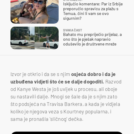
Isključio komentare: Par iz Srbije
preporučio spravicu za plažu s
Temua, čini li vam se ovo
sigurnim?
SVAKA ČAST
Bahato mu prepriječio prijelaz, a
ono što je pješak napravio
oduševilo je društvene mreže
Izvor je otkrio i da se s njim
osjeća dobro i da je
uzbuđena vidjeti što će se dalje dogoditi.
Razvod
od Kanye Westa je još uvijek u procesu, ali oboje
su nastavili dalje. Mnogi se šale da je s njim zato
što podsjeća na Travisa Barkera, a kada je vidjela
koliko je njegova veza s Kourtney popularna, i
sama je pronašla 'sličnog' dečka.