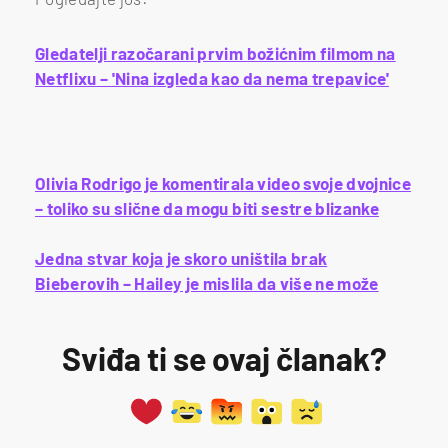
Gledatelji razočarani prvim božićnim filmom na
Netflixu – 'Nina izgleda kao da nema trepavice'
Olivia Rodrigo je komentirala video svoje dvojnice
– toliko su slične da mogu biti sestre blizanke
Jedna stvar koja je skoro uništila brak
Bieberovih – Hailey je mislila da više ne može
Sviđa ti se ovaj članak?