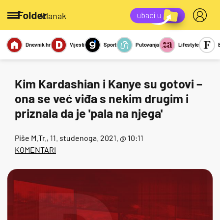
/članak
Dnevnik.hr
Vijesti
Sport
Putovanja
Lifestyle
Viralno
Miks
Kviz
Report
Sexy
Kim Kardashian i Kanye su gotovi –
ona se već viđa s nekim drugim i
priznala da je 'pala na njega'
Piše
M.Tr.
, 11. studenoga. 2021. @ 10:11
KOMENTARI