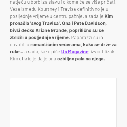
natječu u borbi za slavu i o kome će se više pričati.
Veza između Kourtney i Travisa definitivno je u
posljednje vrijeme u centru pažnje, a sada je
Kim
pronašla 'svog Travisa'. Ona i Pete Davidson,
bivši dečko Ariane Grande, poprilično su se
zbližili u posljednje vrijeme.
Paparazzi su ih
uhvatili u
romantičnim večerama, kako se drže za
ruke
… a sada, kako piše
Us Magazine
, izvor blizak
Kim otkrio je da je ona
ozbiljno pala na njega.