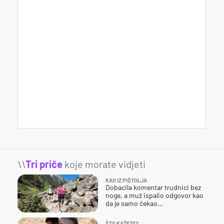
\\
Tri priče
koje morate vidjeti
KAO IZ PIŠTOLJA
Dobacila komentar trudnici bez
noge, a muž ispalio odgovor kao
da je samo čekao…
ŠTO KAŽETE?