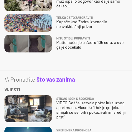
muž ispalio odgovor kao da je samo
čekao…
TEŠKO ĆE TO ZABORAVITI
Kupače kod Zadra iznenadio
nesvakidašnji prizor
NISU STIGLI POPRAVITI
Platio noćenje u Zadru 105 eura, a ovo
ga je dočekalo
\\ Pronađite
što vas zanima
VIJESTI
STIGAO I ŠOK S BOOKINGA
VIDEO Gošća izazvala požar luksuznog
apartmana. Vlasnik: "Dok je gorjelo,
smijali su se, pili i pokazivali mi srednji
prst"
VREMENSKA PROGNOZA