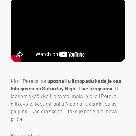
Kim i Pete su se
upoznali u listopadu kada je ona
bila gošća na Saturday Night Live programu
. U
jednom skeču koji je tamo imala, bio je i Pete, a
njih dvoje, kostimirani u Aladina i Jasmin, su se
poljubili. Kao dio skeča. I tako je počela njihova
priča.
Pogledajte još: