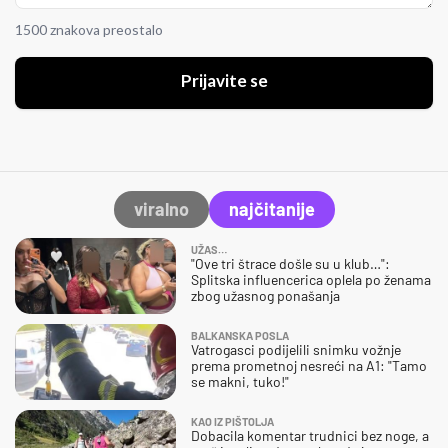
1500 znakova preostalo
Prijavite se
viralno
najčitanije
UŽAS…
"Ove tri štrace došle su u klub…":
Splitska influencerica oplela po ženama
zbog užasnog ponašanja
BALKANSKA POSLA
Vatrogasci podijelili snimku vožnje
prema prometnoj nesreći na A1: "Tamo
se makni, tuko!"
KAO IZ PIŠTOLJA
Dobacila komentar trudnici bez noge, a