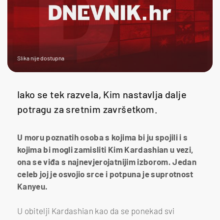
Slika nije dostupna
Iako se tek razvela, Kim nastavlja dalje
potragu za sretnim završetkom.
U moru poznatih osoba s kojima bi ju spojili i s
kojima bi mogli zamisliti Kim Kardashian u vezi,
ona se viđa s najnevjerojatnijim izborom. Jedan
celeb joj je osvojio srce i potpuna je suprotnost
Kanyeu.
U obitelji Kardashian kao da se ponekad svi