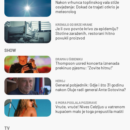
Nakon vrhunca toplinskog vala stiže
osvježenje: Dokad će trajati otkrio je
meteorolog
KRENULO OD BRZE HRANE
Je li ovo povrće krivo za epidemiju?
Stotine zaraženih, restorani hitno
povukli proizvod
SHOW
DRAMA U ŠIBENIKU
Thompson usred koncerta iznenada
prekinuo pjesmu: "Zovite hitnu!"
HEROJ
General pobjednik: Gdje i što 31 godinu
nakon Oluje radi general Ante Gotovina?
S MORA POSLALA POZDRAVE
Vruće, vruće! Nives Celzijus u vatrenom
kupaćem malo je toga prepustila mašti
TV