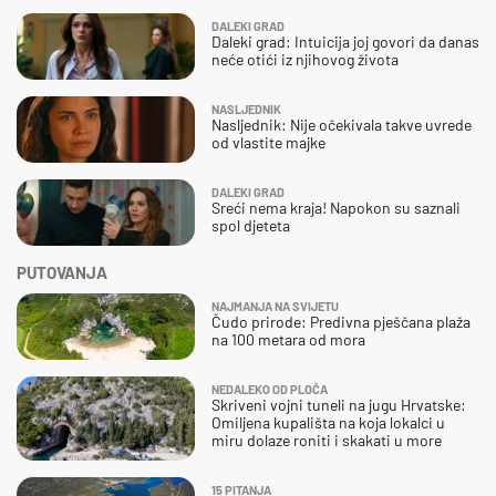
DALEKI GRAD
Daleki grad: Intuicija joj govori da danas
neće otići iz njihovog života
NASLJEDNIK
Nasljednik: Nije očekivala takve uvrede
od vlastite majke
DALEKI GRAD
Sreći nema kraja! Napokon su saznali
spol djeteta
PUTOVANJA
NAJMANJA NA SVIJETU
Čudo prirode: Predivna pješčana plaža
na 100 metara od mora
NEDALEKO OD PLOČA
Skriveni vojni tuneli na jugu Hrvatske:
Omiljena kupališta na koja lokalci u
miru dolaze roniti i skakati u more
15 PITANJA