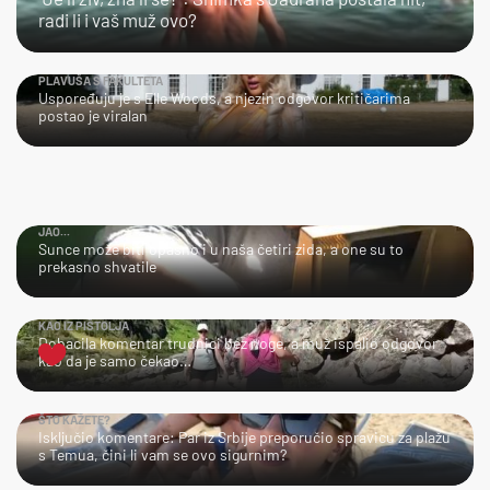
radi li i vaš muž ovo?
PLAVUŠA S FAKULTETA
Uspoređuju je s Elle Woods, a njezin odgovor kritičarima
postao je viralan
JAO...
Sunce može biti opasno i u naša četiri zida, a one su to
prekasno shvatile
KAO IZ PIŠTOLJA
Dobacila komentar trudnici bez noge, a muž ispalio odgovor
kao da je samo čekao…
ŠTO KAŽETE?
Isključio komentare: Par iz Srbije preporučio spravicu za plažu
s Temua, čini li vam se ovo sigurnim?