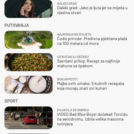
DALEKI GRAD
Daleki grad: Jako je ljuta jer se miješa u
njezine stvari
PUTOVANJA
NAJMANJA NA SVIJETU
Čudo prirode: Predivna pješčana plaža
na 100 metara od mora
UZ RUČAK ILI VEČERU
Savršeni prilog: Recept za najfinije
mahune sa špekom
BON APPETIT!
Majke svih umaka: 5 kultnih recepata
koje moraju znati svi kuhari
SPORT
POJAVILA SE SNIMKA
VIDEO Bad Blue Boysi dočekali Torcidu
na aerodromu, izbila velika masovna
tučnjava