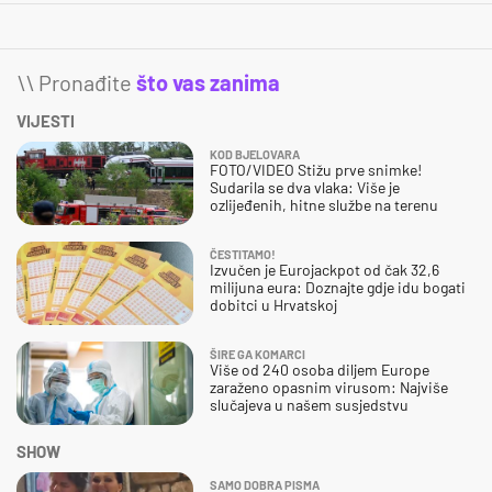
\\ Pronađite
što vas zanima
VIJESTI
KOD BJELOVARA
FOTO/VIDEO Stižu prve snimke!
Sudarila se dva vlaka: Više je
ozlijeđenih, hitne službe na terenu
ČESTITAMO!
Izvučen je Eurojackpot od čak 32,6
milijuna eura: Doznajte gdje idu bogati
dobitci u Hrvatskoj
ŠIRE GA KOMARCI
Više od 240 osoba diljem Europe
zaraženo opasnim virusom: Najviše
slučajeva u našem susjedstvu
SHOW
SAMO DOBRA PISMA