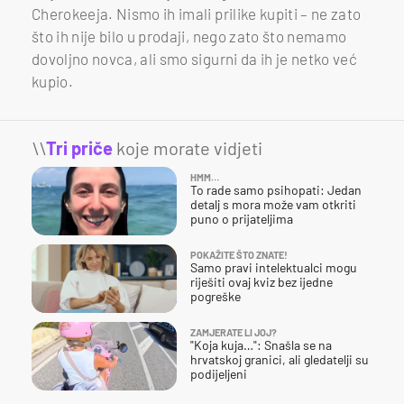
Cherokeeja. Nismo ih imali prilike kupiti – ne zato
što ih nije bilo u prodaji, nego zato što nemamo
dovoljno novca, ali smo sigurni da ih je netko već
kupio.
\\
Tri priče
koje morate vidjeti
HMM…
To rade samo psihopati: Jedan
detalj s mora može vam otkriti
puno o prijateljima
POKAŽITE ŠTO ZNATE!
Samo pravi intelektualci mogu
riješiti ovaj kviz bez ijedne
pogreške
ZAMJERATE LI JOJ?
"Koja kuja…": Snašla se na
hrvatskoj granici, ali gledatelji su
podijeljeni