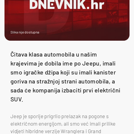
Slika nije dostupna
Čitava klasa automobila u našim
krajevima je dobila ime po Jeepu, imali
smo igračke džipa koji su imali kanister
goriva na stražnjoj strani automobila, a
sada će kompanija izbaciti prvi električni
SUV.
Jeep je sporije prigrlio prelazak na pogone s
električnom energijom, ali smo već imali prilike
vidjeti hibridne verzije Wranglera i Grand