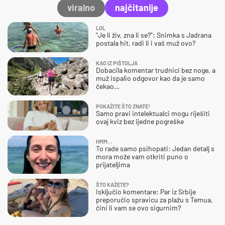
viralno
najčitanije
LOL
"Je li živ, zna li se?": Snimka s Jadrana
postala hit, radi li i vaš muž ovo?
KAO IZ PIŠTOLJA
Dobacila komentar trudnici bez noge, a
muž ispalio odgovor kao da je samo
čekao…
POKAŽITE ŠTO ZNATE!
Samo pravi intelektualci mogu riješiti
ovaj kviz bez ijedne pogreške
HMM…
To rade samo psihopati: Jedan detalj s
mora može vam otkriti puno o
prijateljima
ŠTO KAŽETE?
Isključio komentare: Par iz Srbije
preporučio spravicu za plažu s Temua,
čini li vam se ovo sigurnim?