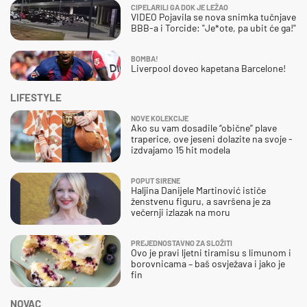
CIPELARILI GA DOK JE LEŽAO
VIDEO Pojavila se nova snimka tučnjave
BBB-a i Torcide: "Je*ote, pa ubit će ga!"
BOMBA!
Liverpool doveo kapetana Barcelone!
LIFESTYLE
NOVE KOLEKCIJE
Ako su vam dosadile “obične” plave
traperice, ove jeseni dolazite na svoje -
izdvajamo 15 hit modela
POPUT SIRENE
Haljina Danijele Martinović ističe
ženstvenu figuru, a savršena je za
večernji izlazak na moru
PREJEDNOSTAVNO ZA SLOŽITI
Ovo je pravi ljetni tiramisu s limunom i
borovnicama – baš osvježava i jako je
fin
NOVAC