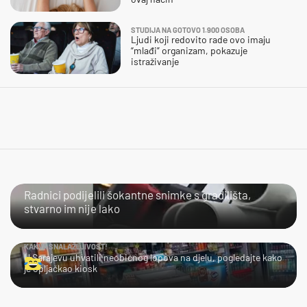
STUDIJA NA GOTOVO 1.900 OSOBA
Ljudi koji redovito rade ovo imaju
“mlađi” organizam, pokazuje
istraživanje
NIJE IM LAKO
Radnici podijelili šokantne snimke s gradilišta,
stvarno im nije lako
KAKVA SNALAŽLJIVOST!
U Sarajevu uhvatili neobičnog lopova na djelu, pogledajte kako
je opljačkao kiosk