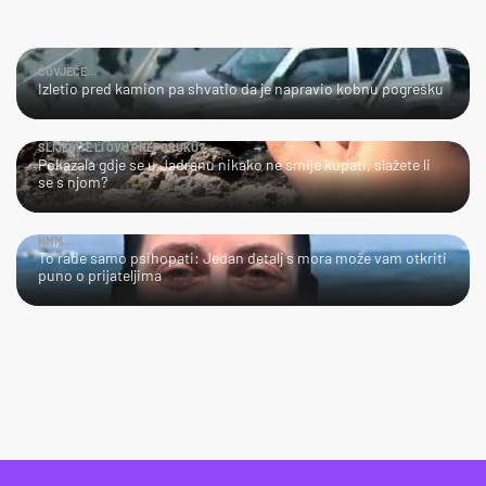
ČOVJEČE...
Izletio pred kamion pa shvatio da je napravio kobnu pogrešku
SLIJEDITE LI OVU PREPORUKU?
Pokazala gdje se u Jadranu nikako ne smije kupati, slažete li
se s njom?
HMM…
To rade samo psihopati: Jedan detalj s mora može vam otkriti
puno o prijateljima