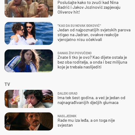
Poslušajte kako to zvuči kad Nina
Badrić i Jakov Jozinović zapjevaju
Oliverov hit!
"KAO DA SU NOVAK ĐOKOVIĆ"
Jedan od najpoznatijih svjetskih parova
stigao na Jadran, ovakve reakcije
vjerojatno nisu očekivali
DANAS ŽIVI POVUČENO
Znate li tko je ovo? Kao dijete ostala je
bez oba roditelja, a onda i bez milijuna
koje je trebala naslijediti
TV
DALEKI GRAD
Ima tek šest godina, a već je jedan od
najnagrađivanijih dječjih glumaca
NASLJEDNIK
Rade mu iza leđa, a on toga nije
svjestan