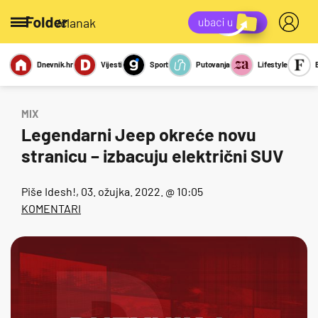
/članak
Dnevnik.hr
Vijesti
Sport
Putovanja
Lifestyle
Viralno
Miks
Kviz
Report
Sexy
MIX
Legendarni Jeep okreće novu
stranicu – izbacuju električni SUV
Piše
Idesh!
, 03. ožujka. 2022. @ 10:05
KOMENTARI