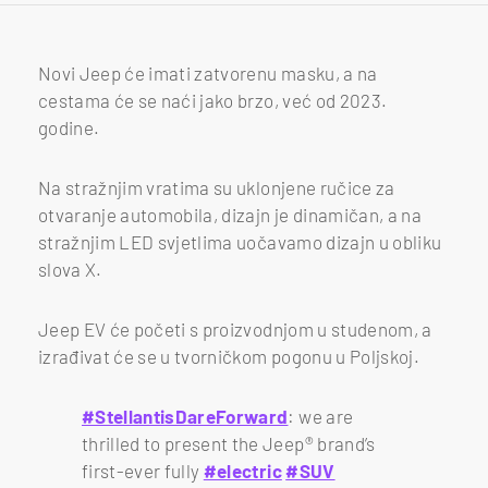
Novi Jeep će imati zatvorenu masku, a na
cestama će se naći jako brzo, već od 2023.
godine.
Na stražnjim vratima su uklonjene ručice za
otvaranje automobila, dizajn je dinamičan, a na
stražnjim LED svjetlima uočavamo dizajn u obliku
slova X.
Jeep EV će početi s proizvodnjom u studenom, a
izrađivat će se u tvorničkom pogonu u Poljskoj.
#StellantisDareForward
: we are
thrilled to present the Jeep® brand’s
first-ever fully
#electric
#SUV