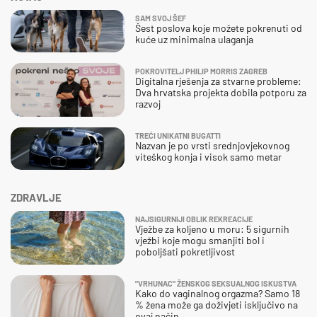
SAM SVOJ ŠEF
Šest poslova koje možete pokrenuti od
kuće uz minimalna ulaganja
POKROVITELJ PHILIP MORRIS ZAGREB
Digitalna rješenja za stvarne probleme:
Dva hrvatska projekta dobila potporu za
razvoj
TREĆI UNIKATNI BUGATTI
Nazvan je po vrsti srednjovjekovnog
viteškog konja i visok samo metar
ZDRAVLJE
NAJSIGURNIJI OBLIK REKREACIJE
Vježbe za koljeno u moru: 5 sigurnih
vježbi koje mogu smanjiti bol i
poboljšati pokretljivost
"VRHUNAC" ŽENSKOG SEKSUALNOG ISKUSTVA
Kako do vaginalnog orgazma? Samo 18
% žena može ga doživjeti isključivo na
ovaj način