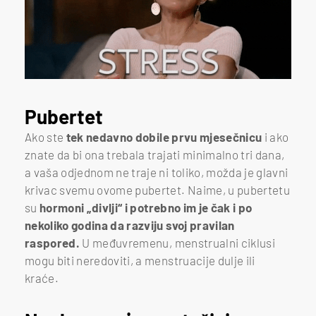
Pubertet
Ako ste
tek nedavno dobile prvu mjesečnicu
i ako
znate da bi ona trebala trajati minimalno tri dana,
a vaša odjednom ne traje ni toliko, možda je glavni
krivac svemu ovome pubertet. Naime, u pubertetu
su
hormoni „divlji“ i potrebno im je čak i po
nekoliko godina da razviju svoj pravilan
raspored.
U međuvremenu, menstrualni ciklusi
mogu biti neredoviti, a menstruacije dulje ili
kraće.