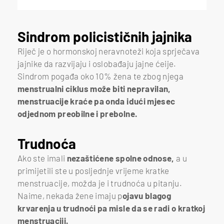
Sindrom policističnih jajnika
Riječ je o hormonskoj neravnoteži koja sprječava
jajnike da razvijaju i oslobađaju jajne ćeije.
Sindrom pogađa oko 10% žena te zbog njega
menstrualni ciklus može biti nepravilan,
menstruacije kraće pa onda idući mjesec
odjednom preobilne i prebolne.
Trudnoća
Ako ste imali
nezaštićene spolne odnose,
a u
primijetili ste u posljednje vrijeme kratke
menstruacije, možda je i trudnoća u pitanju.
Naime, nekada žene imaju p
ojavu blagog
krvarenja u trudnoći pa misle da se radi o kratkoj
menstruaciji.