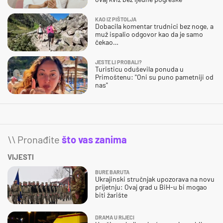
KAO IZ PIŠTOLJA
Dobacila komentar trudnici bez noge, a
muž ispalio odgovor kao da je samo
čekao…
JESTE LI PROBALI?
Turisticu oduševila ponuda u
Primoštenu: "Oni su puno pametniji od
nas"
\\ Pronađite
što vas zanima
VIJESTI
BURE BARUTA
Ukrajinski stručnjak upozorava na novu
prijetnju: Ovaj grad u BiH-u bi mogao
biti žarište
DRAMA U RIJECI