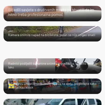
URADI SAM?
Slijedili savjete s društvenih mreža pa shvatili da im
hitno treba profesionalna pomoć
JAO...
Kamera snimila napad na biciklista, jadan se nije stigao snaći
NIJE IM LAKO
Radnici podijelili šokantne snimke s gradilišta, stvarno im nije
lako
KAKVA SNALAŽLJIVOST!
U Sarajevu uhvatili neobičnog lopova na djelu, pogledajte kako
je opljačkao kiosk
ČOVJEČE...