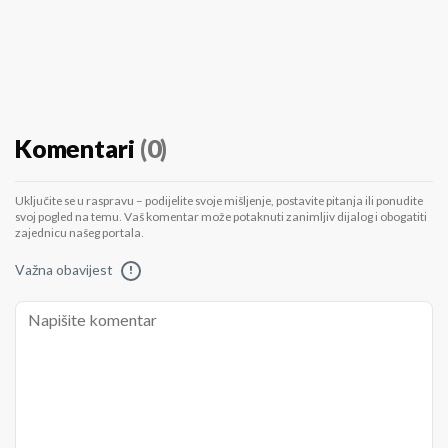
Komentari
(0)
Uključite se u raspravu – podijelite svoje mišljenje, postavite pitanja ili ponudite
svoj pogled na temu. Vaš komentar može potaknuti zanimljiv dijalog i obogatiti
zajednicu našeg portala.
Važna obavijest
!