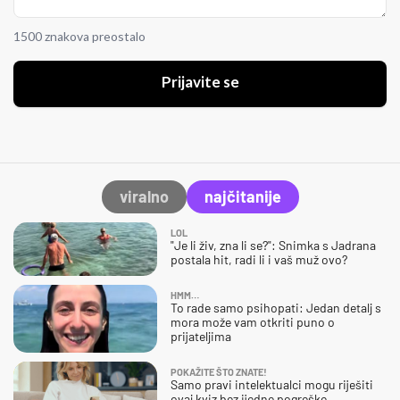
1500 znakova preostalo
Prijavite se
viralno
najčitanije
LOL
"Je li živ, zna li se?": Snimka s Jadrana
postala hit, radi li i vaš muž ovo?
HMM…
To rade samo psihopati: Jedan detalj s
mora može vam otkriti puno o
prijateljima
POKAŽITE ŠTO ZNATE!
Samo pravi intelektualci mogu riješiti
ovaj kviz bez ijedne pogreške