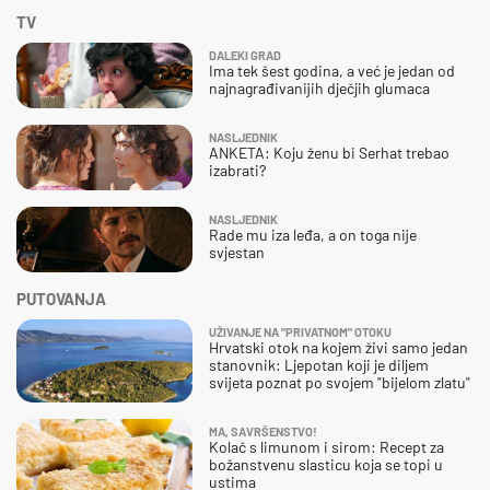
TV
DALEKI GRAD
Ima tek šest godina, a već je jedan od
najnagrađivanijih dječjih glumaca
NASLJEDNIK
ANKETA: Koju ženu bi Serhat trebao
izabrati?
NASLJEDNIK
Rade mu iza leđa, a on toga nije
svjestan
PUTOVANJA
UŽIVANJE NA "PRIVATNOM" OTOKU
Hrvatski otok na kojem živi samo jedan
stanovnik: Ljepotan koji je diljem
svijeta poznat po svojem "bijelom zlatu"
MA, SAVRŠENSTVO!
Kolač s limunom i sirom: Recept za
božanstvenu slasticu koja se topi u
ustima