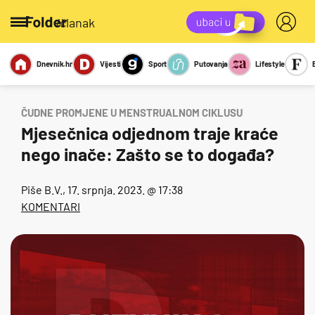
/članak
Dnevnik.hr
Vijesti
Sport
Putovanja
Lifestyle
Viralno
Miks
Kviz
Report
Sexy
ČUDNE PROMJENE U MENSTRUALNOM CIKLUSU
Mjesečnica odjednom traje kraće
nego inače: Zašto se to događa?
Piše
B.V.
, 17. srpnja. 2023. @ 17:38
KOMENTARI