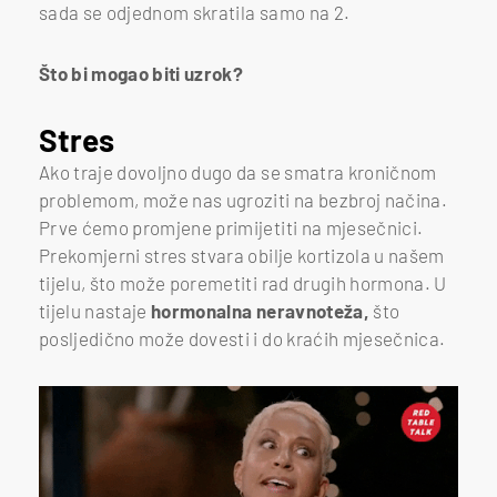
sada se odjednom skratila samo na 2.
Što bi mogao biti uzrok?
Stres
Ako traje dovoljno dugo da se smatra kroničnom
problemom, može nas ugroziti na bezbroj načina.
Prve ćemo promjene primijetiti na mjesečnici.
Prekomjerni stres stvara obilje kortizola u našem
tijelu, što može poremetiti rad drugih hormona. U
tijelu nastaje
hormonalna neravnoteža,
što
posljedično može dovesti i do kraćih mjesečnica.