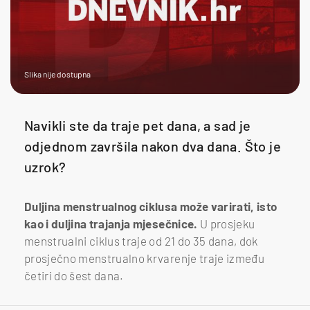
Slika nije dostupna
Navikli ste da traje pet dana, a sad je
odjednom završila nakon dva dana. Što je
uzrok?
Duljina menstrualnog ciklusa može varirati, isto
kao i duljina trajanja mjesečnice.
U prosjeku
menstrualni ciklus traje od 21 do 35 dana, dok
prosječno menstrualno krvarenje traje između
četiri do šest dana.