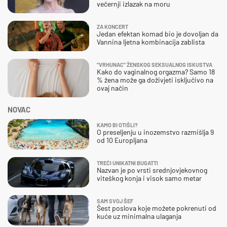
večernji izlazak na moru
ZA KONCERT
Jedan efektan komad bio je dovoljan da
Vannina ljetna kombinacija zablista
"VRHUNAC" ŽENSKOG SEKSUALNOG ISKUSTVA
Kako do vaginalnog orgazma? Samo 18
% žena može ga doživjeti isključivo na
ovaj način
NOVAC
KAMO BI OTIŠLI?
O preseljenju u inozemstvo razmišlja 9
od 10 Europljana
TREĆI UNIKATNI BUGATTI
Nazvan je po vrsti srednjovjekovnog
viteškog konja i visok samo metar
SAM SVOJ ŠEF
Šest poslova koje možete pokrenuti od
kuće uz minimalna ulaganja