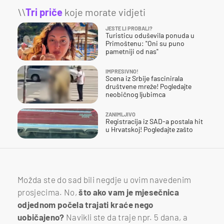
\\
Tri priče
koje morate vidjeti
JESTE LI PROBALI?
Turisticu oduševila ponuda u
Primoštenu: "Oni su puno
pametniji od nas"
IMPRESIVNO!
Scena iz Srbije fascinirala
društvene mreže! Pogledajte
neobičnog ljubimca
ZANIMLJIVO
Registracija iz SAD-a postala hit
u Hrvatskoj! Pogledajte zašto
Možda ste do sad bili negdje u ovim navedenim
prosjecima. No,
što ako vam je mjesečnica
odjednom počela trajati kraće nego
uobičajeno?
Navikli ste da traje npr. 5 dana, a