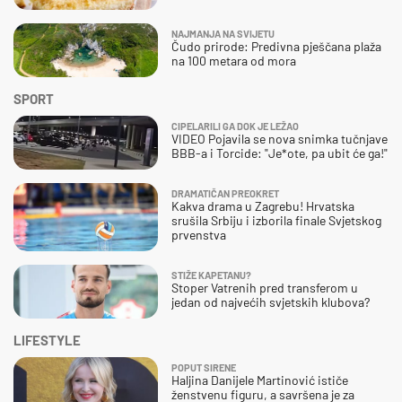
NAJMANJA NA SVIJETU
Čudo prirode: Predivna pješčana plaža
na 100 metara od mora
SPORT
CIPELARILI GA DOK JE LEŽAO
VIDEO Pojavila se nova snimka tučnjave
BBB-a i Torcide: "Je*ote, pa ubit će ga!"
DRAMATIČAN PREOKRET
Kakva drama u Zagrebu! Hrvatska
srušila Srbiju i izborila finale Svjetskog
prvenstva
STIŽE KAPETANU?
Stoper Vatrenih pred transferom u
jedan od najvećih svjetskih klubova?
LIFESTYLE
POPUT SIRENE
Haljina Danijele Martinović ističe
ženstvenu figuru, a savršena je za