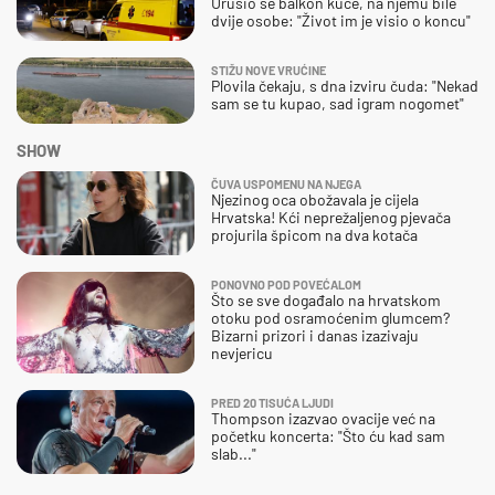
Urušio se balkon kuće, na njemu bile
dvije osobe: "Život im je visio o koncu"
STIŽU NOVE VRUĆINE
Plovila čekaju, s dna izviru čuda: "Nekad
sam se tu kupao, sad igram nogomet"
SHOW
ČUVA USPOMENU NA NJEGA
Njezinog oca obožavala je cijela
Hrvatska! Kći neprežaljenog pjevača
projurila špicom na dva kotača
PONOVNO POD POVEĆALOM
Što se sve događalo na hrvatskom
otoku pod osramoćenim glumcem?
Bizarni prizori i danas izazivaju
nevjericu
PRED 20 TISUĆA LJUDI
Thompson izazvao ovacije već na
početku koncerta: "Što ću kad sam
slab..."