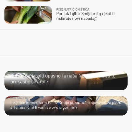
PIŠE NUTRICIONISTICA
Poriluk i giht: Smijete li ga jesti ili
riskirate novi napadaj?
JAO...
Sunce može biti opasno i u naša 4 zida, a one su to
prekasno shvatile
ŠTO KAŽETE?
Isključio komentare: Par iz Srbije preporučio spravicu za plažu
s Temua, čini li vam se ovo sigurnim?