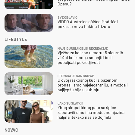
Openu?
SVE OBJAVIO
VIDEO Australac ošišao Modrića i
pokazao novu Lukinu frizuru
LIFESTYLE
NAJSIGURNIJI OBLIK REKREACIJE
Vježbe za koljeno u moru: 5 sigurnih
vježbi koje mogu smanjiti bol i
poboljšati pokretljivost
I TERASA JE SAN SNOVA!
U ovoj raskošnoj kući s bazenom
pronašli smo najelegantniju, a možda i
najljepšu bijelu kuhinju
JAKO SU SLATKI!
Zbog simpatičnog para sa špice
zaboravili smo i na modu, no njezina
haljina itekako nas se dojmila
NOVAC