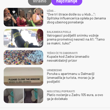
viralno
najčitanije
UŽAS…
"Ove tri štrace došle su u klub…":
Splitska influencerica oplela po ženama
zbog užasnog ponašanja
BALKANSKA POSLA
Vatrogasci podijelili snimku vožnje
prema prometnoj nesreći na A1: "Tamo
se makni, tuko!"
TEŠKO ĆE TO ZABORAVITI
Kupače kod Zadra iznenadio
nesvakidašnji prizor
URNEBESNO
Poruka u apartmanu u Dalmaciji
iznenadila je turista, morao ju je
podijeliti
NISU STIGLI POPRAVITI
Platio noćenje u Zadru 105 eura, a ovo
ga je dočekalo