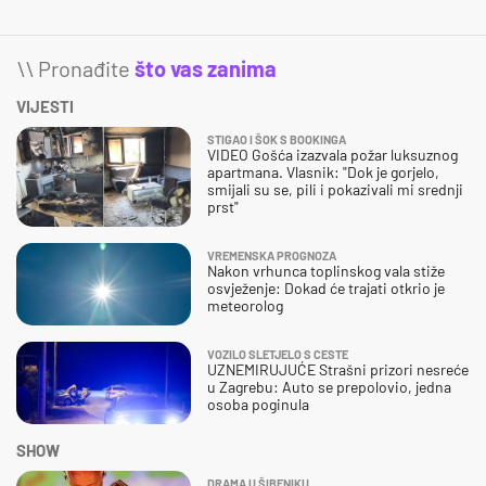
\\ Pronađite
što vas zanima
VIJESTI
STIGAO I ŠOK S BOOKINGA
VIDEO Gošća izazvala požar luksuznog
apartmana. Vlasnik: "Dok je gorjelo,
smijali su se, pili i pokazivali mi srednji
prst"
VREMENSKA PROGNOZA
Nakon vrhunca toplinskog vala stiže
osvježenje: Dokad će trajati otkrio je
meteorolog
VOZILO SLETJELO S CESTE
UZNEMIRUJUĆE Strašni prizori nesreće
u Zagrebu: Auto se prepolovio, jedna
osoba poginula
SHOW
DRAMA U ŠIBENIKU