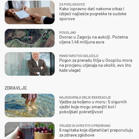
ZA POSLODAVCE
Kako ispravno dati nekome otkaz i
izbjeći najčešće pogreške te sudske
sporove
POVOLJNO
Dvorac u Zagorju na aukciji. Početna
cijena 1,46 milijuna eura
MINISTARSTVO ODLUČILO
Pogon za preradu litija u Gospiću mora
na procjenu utjecaja na okoliš, evo što
kaže ulagač
ZDRAVLJE
NAJSIGURNIJI OBLIK REKREACIJE
Vježbe za koljeno u moru: 5 sigurnih
vježbi koje mogu smanjiti bol i
poboljšati pokretljivost
VRIJEDI IH UVRSTITI U PREHRANU
6 napitaka koje dijetetičari preporučuju
za zdrave zglobove