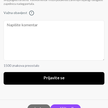
svoj pogled na temu. Vaš komentar može potaknuti zanimljiv dijalog i obogatiti
zajednicu našeg portala.
Važna obavijest
!
1500 znakova preostalo
Prijavite se