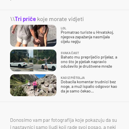
\\
Tri priče
koje morate vidjeti
LOL
Promatrao turiste u Hrvatskoj,
njegova zapažanja nasmijala
cijelu regiju
SVAKA ČAST
Bahato mu prepriječio prijelaz, a
ono što je pješak napravio
oduševilo je društvene mreže
KAO IZ PIŠTOLJA
Dobacila komentar trudnici bez
noge, a muž ispalio odgovor kao
da je samo čekao…
Donosimo vam par fotografija koje pokazuju da su
i nastavnici samo ljudi koji rade svoj posao, a neki