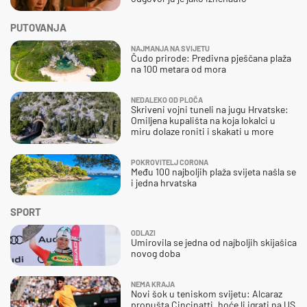
PUTOVANJA
NAJMANJA NA SVIJETU
Čudo prirode: Predivna pješčana plaža
na 100 metara od mora
NEDALEKO OD PLOČA
Skriveni vojni tuneli na jugu Hrvatske:
Omiljena kupališta na koja lokalci u
miru dolaze roniti i skakati u more
POKROVITELJ CORONA
Među 100 najboljih plaža svijeta našla se
i jedna hrvatska
SPORT
ODLAZI
Umirovila se jedna od najboljih skijašica
novog doba
NEMA KRAJA
Novi šok u teniskom svijetu: Alcaraz
propušta Cincinatti, hoće li igrati na US