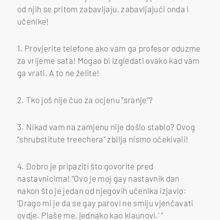
od njih se pritom zabavljaju, zabavljajući onda i
učenike!
1. Provjerite telefone ako vam ga profesor oduzme
za vrijeme sata! Mogao bi izgledati ovako kad vam
ga vrati. A to ne želite!
2. Tko još nije čuo za ocjenu “sranje”?
3. Nikad vam na zamjenu nije došlo stablo? Ovog
“shrubstitute treechera” zbilja nismo očekivali!
4. Dobro je pripaziti što govorite pred
nastavnicima! “Ovo je moj gay nastavnik dan
nakon što je jedan od njegovih učenika izjavio:
‘Drago mi je da se gay parovi ne smiju vjenčavati
ovdje. Plaše me, jednako kao klaunovi.’ ”