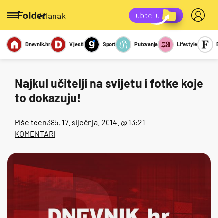
/članak
Dnevnik.hr
Vijesti
Sport
Putovanja
Lifestyle
Viralno
Miks
Kviz
Report
Sexy
Najkul učitelji na svijetu i fotke koje
to dokazuju!
Piše
teen385
, 17. siječnja. 2014. @ 13:21
KOMENTARI