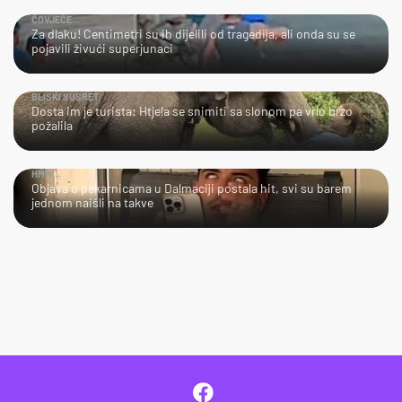
ČOVJEČE…
Za dlaku! Centimetri su ih dijelili od tragedija, ali onda su se
pojavili živući superjunaci
BLISKI SUSRET
Dosta im je turista: Htjela se snimiti sa slonom pa vrlo brzo
požalila
HMM…
Objava o pekarnicama u Dalmaciji postala hit, svi su barem
jednom naišli na takve