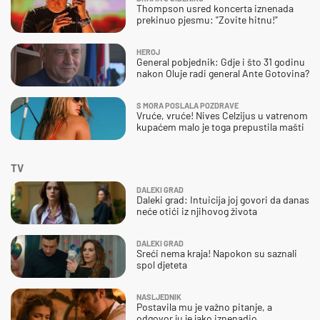
Thompson usred koncerta iznenada
prekinuo pjesmu: "Zovite hitnu!"
HEROJ
General pobjednik: Gdje i što 31 godinu
nakon Oluje radi general Ante Gotovina?
S MORA POSLALA POZDRAVE
Vruće, vruće! Nives Celzijus u vatrenom
kupaćem malo je toga prepustila mašti
TV
DALEKI GRAD
Daleki grad: Intuicija joj govori da danas
neće otići iz njihovog života
DALEKI GRAD
Sreći nema kraja! Napokon su saznali
spol djeteta
NASLJEDNIK
Postavila mu je važno pitanje, a
odgovor ju je jako iznenadio