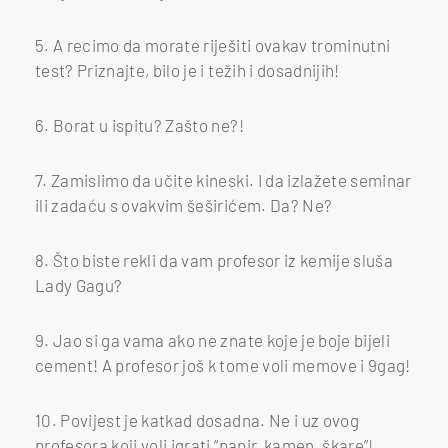
5. A recimo da morate riješiti ovakav trominutni
test? Priznajte, bilo je i težih i dosadnijih!
6. Borat u ispitu? Zašto ne?!
7. Zamislimo da učite kineski. I da izlažete seminar
ili zadaću s ovakvim šeširićem. Da? Ne?
8. Što biste rekli da vam profesor iz kemije sluša
Lady Gagu?
9. Jao si ga vama ako ne znate koje je boje bijeli
cement! A profesor još k tome voli memove i 9gag!
10. Povijest je katkad dosadna. Ne i uz ovog
profesora koji voli igrati “papir, kamen, škare”!