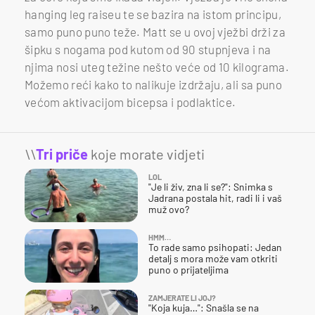
hanging leg raiseu te se bazira na istom principu,
samo puno puno teže. Matt se u ovoj vježbi drži za
šipku s nogama pod kutom od 90 stupnjeva i na
njima nosi uteg težine nešto veće od 10 kilograma.
Možemo reći kako to nalikuje izdržaju, ali sa puno
većom aktivacijom bicepsa i podlaktice.
\\
Tri priče
koje morate vidjeti
LOL
"Je li živ, zna li se?": Snimka s
Jadrana postala hit, radi li i vaš
muž ovo?
HMM…
To rade samo psihopati: Jedan
detalj s mora može vam otkriti
puno o prijateljima
ZAMJERATE LI JOJ?
"Koja kuja…": Snašla se na