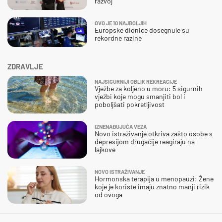
razvoj
OVO JE 10 NAJBOLJIH
Europske dionice dosegnule su
rekordne razine
ZDRAVLJE
NAJSIGURNIJI OBLIK REKREACIJE
Vježbe za koljeno u moru: 5 sigurnih
vježbi koje mogu smanjiti bol i
poboljšati pokretljivost
IZNENAĐUJUĆA VEZA
Novo istraživanje otkriva zašto osobe s
depresijom drugačije reagiraju na
lajkove
NOVO ISTRAŽIVANJE
Hormonska terapija u menopauzi: Žene
koje je koriste imaju znatno manji rizik
od ovoga