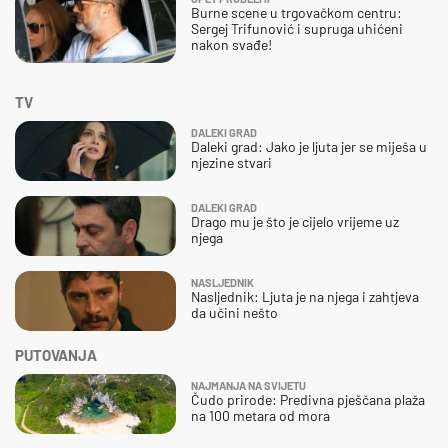
Burne scene u trgovačkom centru:
Sergej Trifunović i supruga uhićeni
nakon svađe!
TV
DALEKI GRAD
Daleki grad: Jako je ljuta jer se miješa u
njezine stvari
DALEKI GRAD
Drago mu je što je cijelo vrijeme uz
njega
NASLJEDNIK
Nasljednik: Ljuta je na njega i zahtjeva
da učini nešto
PUTOVANJA
NAJMANJA NA SVIJETU
Čudo prirode: Predivna pješčana plaža
na 100 metara od mora