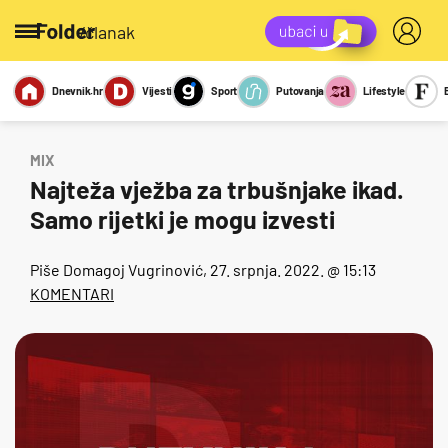
/članak
Dnevnik.hr
Vijesti
Sport
Putovanja
Lifestyle
Viralno
Miks
Kviz
Report
Sexy
MIX
Najteža vježba za trbušnjake ikad.
Samo rijetki je mogu izvesti
Piše
Domagoj Vugrinović
, 27. srpnja. 2022. @ 15:13
KOMENTARI