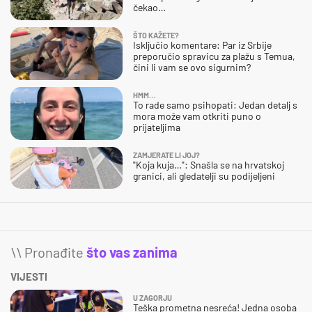
čekao…
ŠTO KAŽETE?
Isključio komentare: Par iz Srbije
preporučio spravicu za plažu s Temua,
čini li vam se ovo sigurnim?
HMM…
To rade samo psihopati: Jedan detalj s
mora može vam otkriti puno o
prijateljima
ZAMJERATE LI JOJ?
"Koja kuja…": Snašla se na hrvatskoj
granici, ali gledatelji su podijeljeni
\\ Pronađite
što vas zanima
VIJESTI
U ZAGORJU
Teška prometna nesreća! Jedna osoba