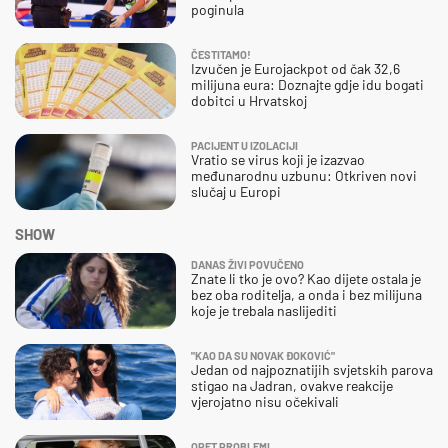
poginula
ČESTITAMO!
Izvučen je Eurojackpot od čak 32,6
milijuna eura: Doznajte gdje idu bogati
dobitci u Hrvatskoj
PACIJENT U IZOLACIJI
Vratio se virus koji je izazvao
međunarodnu uzbunu: Otkriven novi
slučaj u Europi
SHOW
DANAS ŽIVI POVUČENO
Znate li tko je ovo? Kao dijete ostala je
bez oba roditelja, a onda i bez milijuna
koje je trebala naslijediti
"KAO DA SU NOVAK ĐOKOVIĆ"
Jedan od najpoznatijih svjetskih parova
stigao na Jadran, ovakve reakcije
vjerojatno nisu očekivali
OPET PROBLEMI