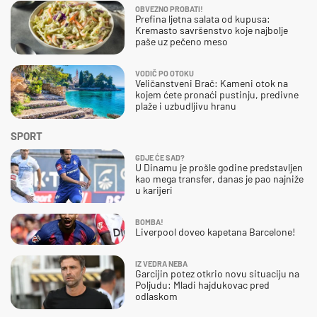
OBVEZNO PROBATI!
Prefina ljetna salata od kupusa:
Kremasto savršenstvo koje najbolje
paše uz pečeno meso
VODIČ PO OTOKU
Veličanstveni Brač: Kameni otok na
kojem ćete pronaći pustinju, predivne
plaže i uzbudljivu hranu
SPORT
GDJE ĆE SAD?
U Dinamu je prošle godine predstavljen
kao mega transfer, danas je pao najniže
u karijeri
BOMBA!
Liverpool doveo kapetana Barcelone!
IZ VEDRA NEBA
Garcijin potez otkrio novu situaciju na
Poljudu: Mladi hajdukovac pred
odlaskom