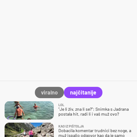
viralno
najčitanije
LOL
"Je li živ, zna li se?": Snimka s Jadrana
postala hit, radi li i vaš muž ovo?
KAO IZ PIŠTOLJA
Dobacila komentar trudnici bez noge, a
muž ispalio odgovor kao da je samo