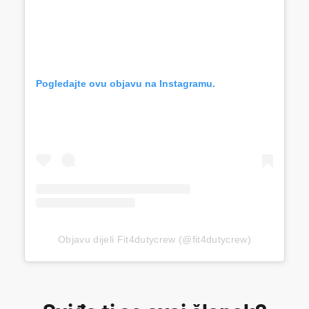
Pogledajte ovu objavu na Instagramu.
Objavu dijeli Fit4dutycrew (@fit4dutycrew)