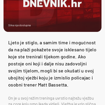
Slika nije dostupna
Ljeto je stiglo, a samim time i mogućnost
da na plaži pokažete svoje isklesano tijelo
koje ste trenirali tijekom godine. Ako
postoje oni koji i dalje nisu zadovoljni
svojim tijelom, mogli bi se okušati u ovoj
ubojitoj vježbi koju je izmislio policajac i
osobni trener Matt Bassetta.
On je u svoj režim treninga uvrstio najtežu vježbu
za core koju smo ikada vidjeli. Vježba je vrlo slična