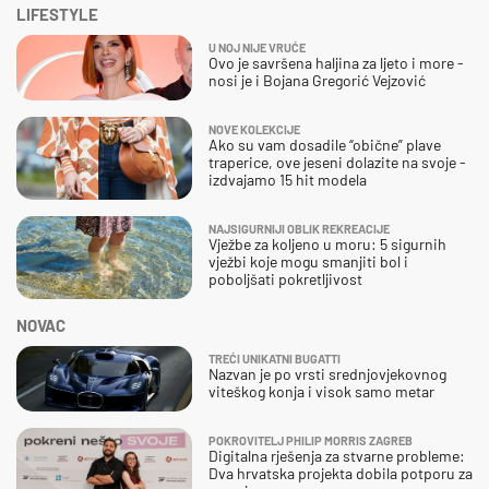
LIFESTYLE
U NOJ NIJE VRUĆE
Ovo je savršena haljina za ljeto i more -
nosi je i Bojana Gregorić Vejzović
NOVE KOLEKCIJE
Ako su vam dosadile “obične” plave
traperice, ove jeseni dolazite na svoje -
izdvajamo 15 hit modela
NAJSIGURNIJI OBLIK REKREACIJE
Vježbe za koljeno u moru: 5 sigurnih
vježbi koje mogu smanjiti bol i
poboljšati pokretljivost
NOVAC
TREĆI UNIKATNI BUGATTI
Nazvan je po vrsti srednjovjekovnog
viteškog konja i visok samo metar
POKROVITELJ PHILIP MORRIS ZAGREB
Digitalna rješenja za stvarne probleme:
Dva hrvatska projekta dobila potporu za