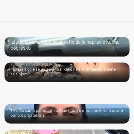
ČOVJEČE...
Izletio pred kamion pa shvatio da je napravio kobnu
pogrešku
SLIJEDITE LI OVU PREPORUKU?
Pokazala gdje se u Jadranu nikako ne smije kupati, slažete li
se s njom?
HMM…
To rade samo psihopati: Jedan detalj s mora može vam otkriti
puno o prijateljima
ZAMJERATE LI JOJ?