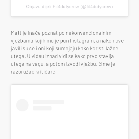
Objavu dijeli Fit4dutycrew (@fit4dutycrew)
Matt je inače poznat po nekonvencionalnim
vježbama kojih mu je pun Instagram, a nakon ove
javili su se i oni koji sumnjaju kako koristi lažne
utege. U videu iznad vidi se kako prvo stavlja
utege na vagu, a potom izvodi vježbu, čime je
razoružao kritičare.