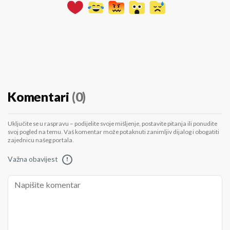
Komentari
(0)
Uključite se u raspravu – podijelite svoje mišljenje, postavite pitanja ili ponudite
svoj pogled na temu. Vaš komentar može potaknuti zanimljiv dijalog i obogatiti
zajednicu našeg portala.
Važna obavijest
!