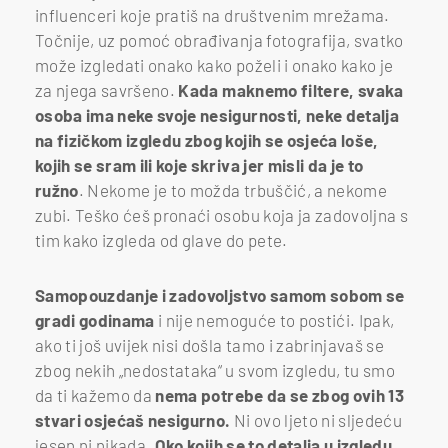
influenceri koje pratiš na društvenim mrežama.
Točnije, uz pomoć obrađivanja fotografija, svatko
može izgledati onako kako poželi i onako kako je
za njega savršeno.
Kada maknemo filtere, svaka
osoba ima neke svoje nesigurnosti, neke detalja
na fizičkom izgledu zbog kojih se osjeća loše,
kojih se sram ili koje skriva jer misli da je to
ružno
. Nekome je to možda trbuščić, a nekome
zubi. Teško ćeš pronaći osobu koja ja zadovoljna s
tim kako izgleda od glave do pete.
Samopouzdanje i zadovoljstvo samom sobom se
gradi godinama
i nije nemoguće to postići. Ipak,
ako ti još uvijek nisi došla tamo i zabrinjavaš se
zbog nekih „nedostataka“ u svom izgledu, tu smo
da ti kažemo da
nema potrebe da se zbog ovih 13
stvari osjećaš nesigurno.
Ni ovo ljeto ni sljedeću
jesen ni nikada.
Oko kojih se to detalja u izgledu