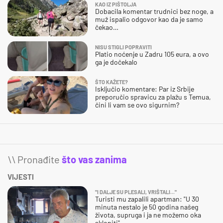
KAO IZ PIŠTOLJA
Dobacila komentar trudnici bez noge, a
muž ispalio odgovor kao da je samo
čekao…
NISU STIGLI POPRAVITI
Platio noćenje u Zadru 105 eura, a ovo
ga je dočekalo
ŠTO KAŽETE?
Isključio komentare: Par iz Srbije
preporučio spravicu za plažu s Temua,
čini li vam se ovo sigurnim?
\\ Pronađite
što vas zanima
VIJESTI
"I DALJE SU PLESALI, VRIŠTALI..."
Turisti mu zapalili apartman: "U 30
minuta nestalo je 50 godina našeg
života, supruga i ja ne možemo oka
sklopiti"