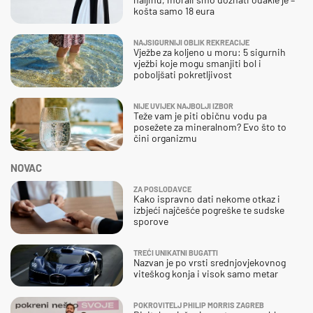
košta samo 18 eura
NAJSIGURNIJI OBLIK REKREACIJE
Vježbe za koljeno u moru: 5 sigurnih
vježbi koje mogu smanjiti bol i
poboljšati pokretljivost
NIJE UVIJEK NAJBOLJI IZBOR
Teže vam je piti običnu vodu pa
posežete za mineralnom? Evo što to
čini organizmu
NOVAC
ZA POSLODAVCE
Kako ispravno dati nekome otkaz i
izbjeći najčešće pogreške te sudske
sporove
TREĆI UNIKATNI BUGATTI
Nazvan je po vrsti srednjovjekovnog
viteškog konja i visok samo metar
POKROVITELJ PHILIP MORRIS ZAGREB