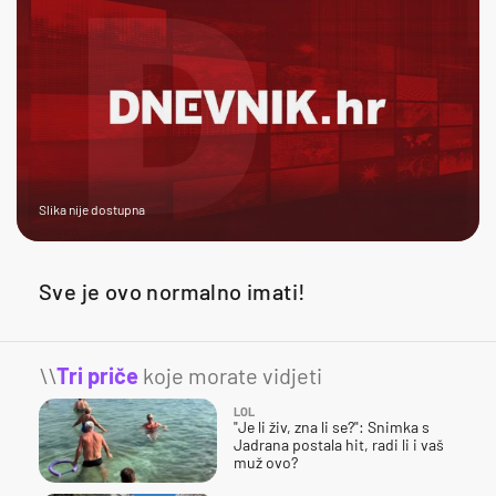
Slika nije dostupna
Sve je ovo normalno imati!
\\
Tri priče
koje morate vidjeti
LOL
"Je li živ, zna li se?": Snimka s
Jadrana postala hit, radi li i vaš
muž ovo?