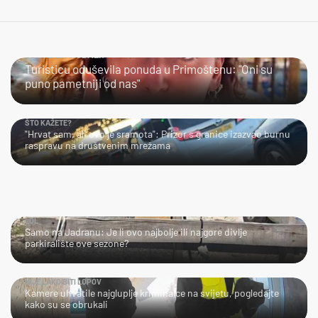
JESTE LI PROBALI?
Turisticu oduševila ponuda u Primoštenu: "Oni su
puno pametniji od nas"
ŠTO KAŽETE?
"Hrvat sam, ali ovo je sramota": Prizor s granice izazvao burnu
raspravu na društvenim mrežama
LOL
Samo na Jadranu: Je li ovo najbolje ili najgore divlje
parkiralište ove sezone?
NIJE LAKO BITI LOPOV
Kamere uhvatile najgluplje kriminalce na svijetu, pogledajte
kako su se obrukali