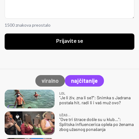
1500 znakova preostalo
Prijavite se
viralno
najčitanije
LOL
"Je li živ, zna li se?": Snimka s Jadrana
postala hit, radi li i vaš muž ovo?
UŽAS…
"Ove tri štrace došle su u klub…":
Splitska influencerica oplela po ženama
zbog užasnog ponašanja