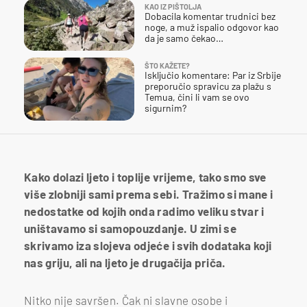
KAO IZ PIŠTOLJA
Dobacila komentar trudnici bez
noge, a muž ispalio odgovor kao
da je samo čekao…
ŠTO KAŽETE?
Isključio komentare: Par iz Srbije
preporučio spravicu za plažu s
Temua, čini li vam se ovo
sigurnim?
Kako dolazi ljeto i toplije vrijeme, tako smo sve
više zlobniji sami prema sebi. Tražimo si mane i
nedostatke od kojih onda radimo veliku stvar i
uništavamo si samopouzdanje. U zimi se
skrivamo iza slojeva odjeće i svih dodataka koji
nas griju, ali na ljeto je drugačija priča.
Nitko nije savršen. Čak ni slavne osobe i