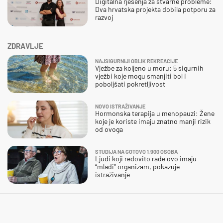
Digitalna rješenja za stvarne probleme:
Dva hrvatska projekta dobila potporu za
razvoj
ZDRAVLJE
NAJSIGURNIJI OBLIK REKREACIJE
Vježbe za koljeno u moru: 5 sigurnih
vježbi koje mogu smanjiti bol i
poboljšati pokretljivost
NOVO ISTRAŽIVANJE
Hormonska terapija u menopauzi: Žene
koje je koriste imaju znatno manji rizik
od ovoga
STUDIJA NA GOTOVO 1.900 OSOBA
Ljudi koji redovito rade ovo imaju
“mlađi” organizam, pokazuje
istraživanje