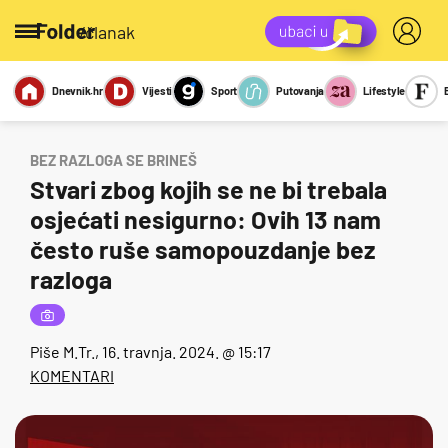
/članak
Dnevnik.hr
Vijesti
Sport
Putovanja
Lifestyle
Viralno
Miks
Kviz
Report
Sexy
BEZ RAZLOGA SE BRINEŠ
Stvari zbog kojih se ne bi trebala
osjećati nesigurno: Ovih 13 nam
često ruše samopouzdanje bez
razloga
Piše
M.Tr.
, 16. travnja. 2024. @ 15:17
KOMENTARI