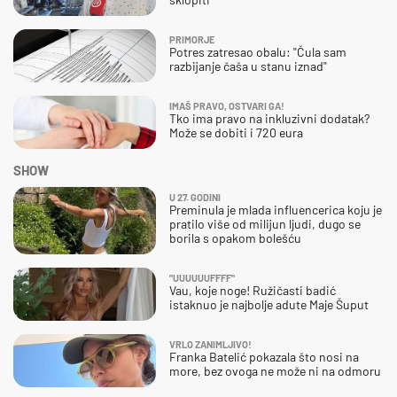
PRIMORJE
Potres zatresao obalu: "Čula sam
razbijanje čaša u stanu iznad"
IMAŠ PRAVO, OSTVARI GA!
Tko ima pravo na inkluzivni dodatak?
Može se dobiti i 720 eura
SHOW
U 27. GODINI
Preminula je mlada influencerica koju je
pratilo više od milijun ljudi, dugo se
borila s opakom bolešću
"UUUUUUFFFF"
Vau, koje noge! Ružičasti badić
istaknuo je najbolje adute Maje Šuput
VRLO ZANIMLJIVO!
Franka Batelić pokazala što nosi na
more, bez ovoga ne može ni na odmoru