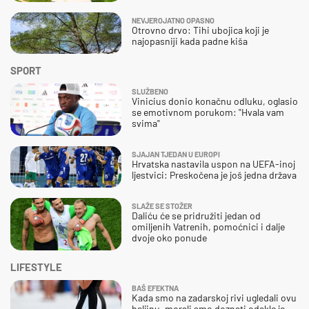
NEVJEROJATNO OPASNO
Otrovno drvo: Tihi ubojica koji je
najopasniji kada padne kiša
SPORT
SLUŽBENO
Vinicius donio konačnu odluku, oglasio
se emotivnom porukom: "Hvala vam
svima"
SJAJAN TJEDAN U EUROPI
Hrvatska nastavila uspon na UEFA-inoj
ljestvici: Preskočena je još jedna država
SLAŽE SE STOŽER
Daliću će se pridružiti jedan od
omiljenih Vatrenih, pomoćnici i dalje
dvoje oko ponude
LIFESTYLE
BAŠ EFEKTNA
Kada smo na zadarskoj rivi ugledali ovu
haljinu, morali smo doznati odakle je –