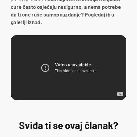
cure često osjećaju nesigurno, a nema potrebe
da ti one ruše samopouzdanje?
Pogledaj ih u
galeriji iznad
.
Sviđa ti se ovaj članak?