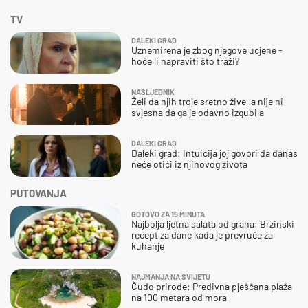
TV
DALEKI GRAD
Uznemirena je zbog njegove ucjene -
hoće li napraviti što traži?
NASLJEDNIK
Želi da njih troje sretno žive, a nije ni
svjesna da ga je odavno izgubila
DALEKI GRAD
Daleki grad: Intuicija joj govori da danas
neće otići iz njihovog života
PUTOVANJA
GOTOVO ZA 15 MINUTA
Najbolja ljetna salata od graha: Brzinski
recept za dane kada je prevruće za
kuhanje
NAJMANJA NA SVIJETU
Čudo prirode: Predivna pješčana plaža
na 100 metara od mora