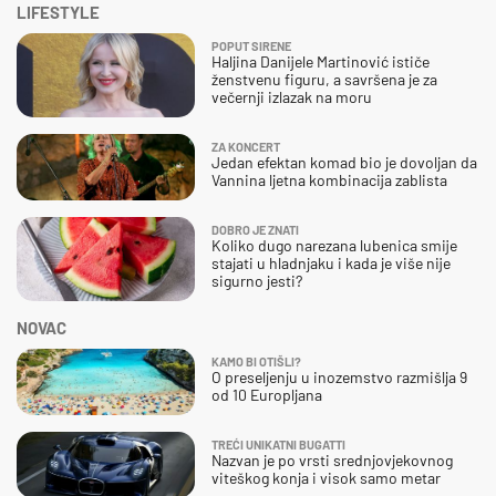
LIFESTYLE
POPUT SIRENE
Haljina Danijele Martinović ističe
ženstvenu figuru, a savršena je za
večernji izlazak na moru
ZA KONCERT
Jedan efektan komad bio je dovoljan da
Vannina ljetna kombinacija zablista
DOBRO JE ZNATI
Koliko dugo narezana lubenica smije
stajati u hladnjaku i kada je više nije
sigurno jesti?
NOVAC
KAMO BI OTIŠLI?
O preseljenju u inozemstvo razmišlja 9
od 10 Europljana
TREĆI UNIKATNI BUGATTI
Nazvan je po vrsti srednjovjekovnog
viteškog konja i visok samo metar