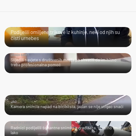
ŠTO TO IZVODE?
Podijelili omiljene trikove iz kuhinje, neki od njih su
čisti urnebes
URADI SAM?
Slijedili savjete s društvenih mreža pa shvatili da im hitno
treba profesionalna pomoć
JAO...
Kamera snimila napad na biciklista, jadan se nije stigao snaći
NIJE IM LAKO
Radnici podijelili šokantne snimke s gradilišta, stvarno im nije
lako