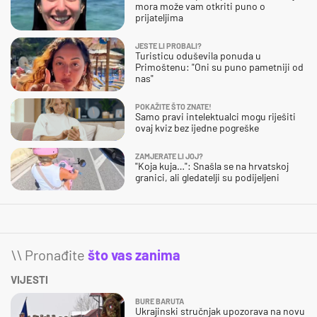
mora može vam otkriti puno o
prijateljima
JESTE LI PROBALI?
Turisticu oduševila ponuda u
Primoštenu: "Oni su puno pametniji od
nas"
POKAŽITE ŠTO ZNATE!
Samo pravi intelektualci mogu riješiti
ovaj kviz bez ijedne pogreške
ZAMJERATE LI JOJ?
"Koja kuja…": Snašla se na hrvatskoj
granici, ali gledatelji su podijeljeni
\\ Pronađite
što vas zanima
VIJESTI
BURE BARUTA
Ukrajinski stručnjak upozorava na novu