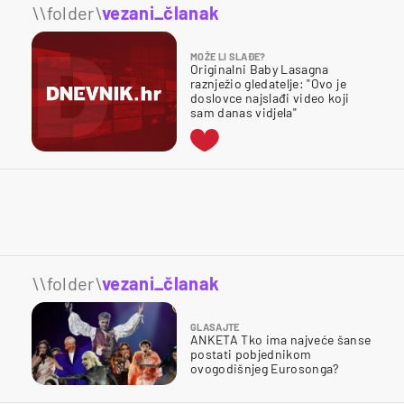
\\folder\
vezani_članak
MOŽE LI SLAĐE?
Originalni Baby Lasagna
raznježio gledatelje: "Ovo je
doslovce najslađi video koji
sam danas vidjela"
\\folder\
vezani_članak
GLASAJTE
ANKETA Tko ima najveće šanse
postati pobjednikom
ovogodišnjeg Eurosonga?