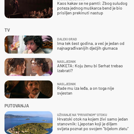
Kaos kakav se ne pamti: Zbog suludog
poteza jednog muškarca bend je bio
prisiljen prekinuti nastup
TV
DALEKI GRAD
Ima tek šest godina, a već je jedan od
najnagrađivanijih dječjih glumaca
NASLJEDNIK
ANKETA: Koju ženu bi Serhat trebao
izabrati?
NASLJEDNIK
Rade mu iza leđa, a on toga nije
svjestan
PUTOVANJA
UŽIVANJE NA "PRIVATNOM" OTOKU
Hrvatski otok na kojem živi samo jedan
stanovnik: Ljepotan koji je diljem
svijeta poznat po svojem "bijelom zlatu"