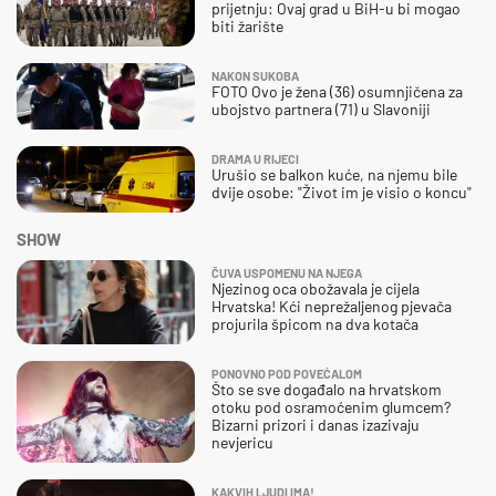
prijetnju: Ovaj grad u BiH-u bi mogao
biti žarište
NAKON SUKOBA
FOTO Ovo je žena (36) osumnjičena za
ubojstvo partnera (71) u Slavoniji
DRAMA U RIJECI
Urušio se balkon kuće, na njemu bile
dvije osobe: "Život im je visio o koncu"
SHOW
ČUVA USPOMENU NA NJEGA
Njezinog oca obožavala je cijela
Hrvatska! Kći neprežaljenog pjevača
projurila špicom na dva kotača
PONOVNO POD POVEĆALOM
Što se sve događalo na hrvatskom
otoku pod osramoćenim glumcem?
Bizarni prizori i danas izazivaju
nevjericu
KAKVIH LJUDI IMA!