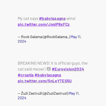
My cat says
#babylasagna
wins!
pic.twitter.com/JnnlP8xFCz
— Rock Galama (@RockGalama_)
May 11,
2024
BREAKING NEWS! It is official guys, the
cat said meow!! 😼
#Eurovision2024
#croatia
#babylasagna
pic.twitter.com/5nLeYTES5U
— Žuži Zastruži (@ZuziZastruzi)
May 11,
2024