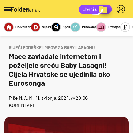
/članak
Dnevnik.hr
Vijesti
Sport
Putovanja
Lifestyle
Viralno
Miks
Kviz
Report
Sexy
RIJEČI PODRŠKE I MEOW ZA BABY LASAGNU
Mace zavladale internetom i
poželjele sreću Baby Lasagni!
Cijela Hrvatske se ujedinila oko
Eurosonga
Piše
M. A. M.
, 11. svibnja. 2024. @ 20:06
KOMENTARI