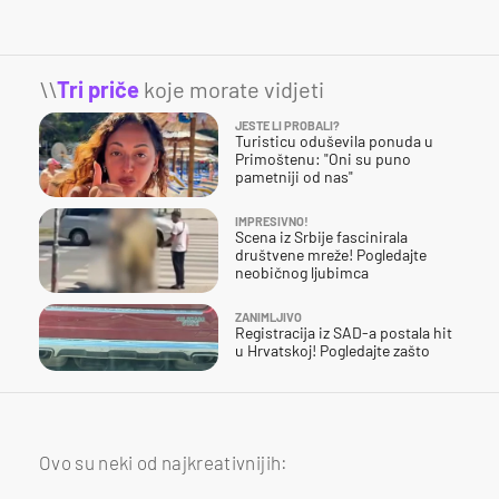
\\
Tri priče
koje morate vidjeti
JESTE LI PROBALI?
Turisticu oduševila ponuda u
Primoštenu: "Oni su puno
pametniji od nas"
IMPRESIVNO!
Scena iz Srbije fascinirala
društvene mreže! Pogledajte
neobičnog ljubimca
ZANIMLJIVO
Registracija iz SAD-a postala hit
u Hrvatskoj! Pogledajte zašto
Ovo su neki od najkreativnijih: