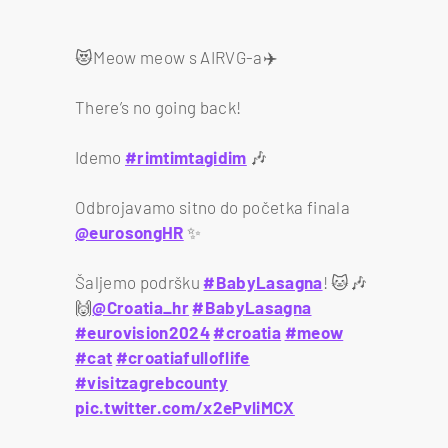
😻Meow meow s AIRVG-a✈️
There’s no going back!
Idemo
#rimtimtagidim
🎶
Odbrojavamo sitno do početka finala
@eurosongHR
✨
Šaljemo podršku
#BabyLasagna
! 🐱🎶
🙌
@Croatia_hr
#BabyLasagna
#eurovision2024
#croatia
#meow
#cat
#croatiafulloflife
#visitzagrebcounty
pic.twitter.com/x2ePvliMCX