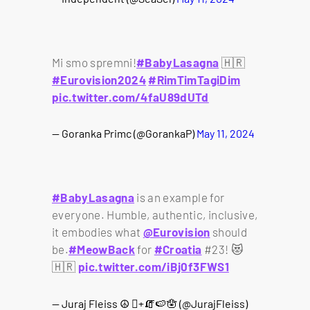
Mi smo spremni!
#BabyLasagna
🇭🇷
#Eurovision2024
#RimTimTagiDim
pic.twitter.com/4faU89dUTd
— Goranka Primc (@GorankaP)
May 11, 2024
#BabyLasagna
is an example for
everyone. Humble, authentic, inclusive,
it embodies what
@Eurovision
should
be.
#MeowBack
for
#Croatia
#23! 😻
🇭🇷
pic.twitter.com/iBj0f3FWS1
— Juraj Fleiss ☮ +🧯🍉🪬 (@JurajFleiss)