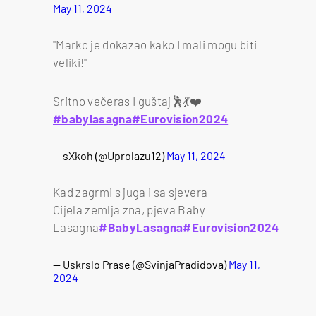
May 11, 2024
"Marko je dokazao kako I mali mogu biti
veliki!"
Sritno večeras I guštaj🕺💃❤️
#babylasagna
#Eurovision2024
— sXkoh (@Uprolazu12)
May 11, 2024
Kad zagrmi s juga i sa sjevera
Cijela zemlja zna, pjeva Baby
Lasagna
#BabyLasagna
#Eurovision2024
— Uskrslo Prase (@SvinjaPradidova)
May 11,
2024