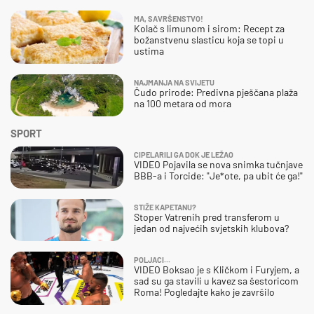
MA, SAVRŠENSTVO!
Kolač s limunom i sirom: Recept za
božanstvenu slasticu koja se topi u
ustima
NAJMANJA NA SVIJETU
Čudo prirode: Predivna pješčana plaža
na 100 metara od mora
SPORT
CIPELARILI GA DOK JE LEŽAO
VIDEO Pojavila se nova snimka tučnjave
BBB-a i Torcide: "Je*ote, pa ubit će ga!"
STIŽE KAPETANU?
Stoper Vatrenih pred transferom u
jedan od najvećih svjetskih klubova?
POLJACI...
VIDEO Boksao je s Kličkom i Furyjem, a
sad su ga stavili u kavez sa šestoricom
Roma! Pogledajte kako je završilo