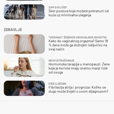
SAM SVOJ ŠEF
Šest poslova koje možete pokrenuti od
kuće uz minimalna ulaganja
ZDRAVLJE
"VRHUNAC" ŽENSKOG SEKSUALNOG ISKUSTVA
Kako do vaginalnog orgazma? Samo 18
% žena može ga doživjeti isključivo na
ovaj način
NOVO ISTRAŽIVANJE
Hormonska terapija u menopauzi: Žene
koje je koriste imaju znatno manji rizik
od ovoga
PIŠE LIJEČNIK
Fibrilacija atrija i prognoza: Koliko se
dugo može živjeti s ovom dijagnozom?