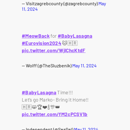
— Visitzagrebcounty (@zagrebcounty)
May
11, 2024
#MeowBack
for
#BabyLasagna
#Eurovision2024
🐱🇭🇷
pic.twitter.com/WjIChcKtdF
— Wolff (@TheSluzbenik)
May 11, 2024
#BabyLasagna
Time!!!
Let’s go Marko- Bring it Home!!
🇭🇷😸🏆❤️🍾🎊👑
pic.twitter.com/fM2cPCSV1b
— Independent (@SeaSel)
May 11, 2024