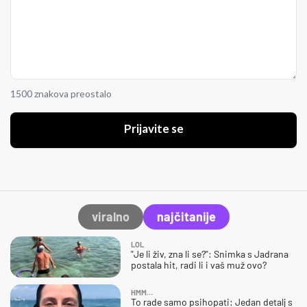
1500 znakova preostalo
Prijavite se
viralno
najčitanije
LOL
"Je li živ, zna li se?": Snimka s Jadrana
postala hit, radi li i vaš muž ovo?
HMM…
To rade samo psihopati: Jedan detalj s