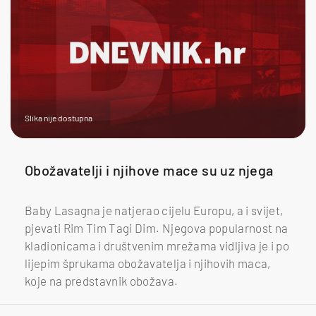
Slika nije dostupna
Obožavatelji i njihove mace su uz njega
Baby Lasagna je natjerao cijelu Europu, a i svijet,
pjevati Rim Tim Tagi Dim. Njegova popularnost na
kladionicama i društvenim mrežama vidljiva je i po
lijepim šprukama obožavatelja i njihovih maca,
koje na predstavnik obožava.