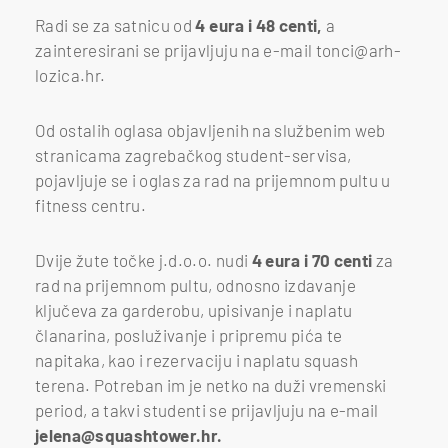
Radi se za satnicu od
4 eura i 48 centi,
a
zainteresirani se prijavljuju na e-mail tonci@arh-
lozica.hr.
Od ostalih oglasa objavljenih na službenim web
stranicama zagrebačkog student-servisa,
pojavljuje se i oglas za rad na prijemnom pultu u
fitness centru.
Dvije žute točke j.d.o.o. nudi
4 eura i 70 centi
za
rad na prijemnom pultu, odnosno izdavanje
ključeva za garderobu, upisivanje i naplatu
članarina, posluživanje i pripremu pića te
napitaka, kao i rezervaciju i naplatu squash
terena. Potreban im je netko na duži vremenski
period, a takvi studenti se prijavljuju na e-mail
jelena@squashtower.hr.