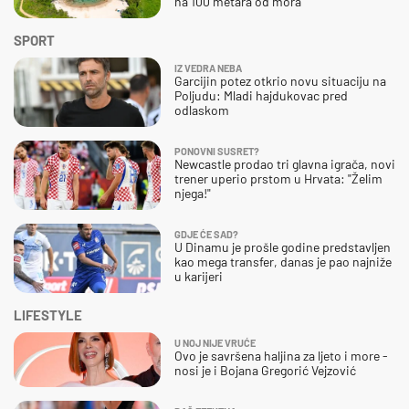
na 100 metara od mora
SPORT
IZ VEDRA NEBA
Garcijin potez otkrio novu situaciju na
Poljudu: Mladi hajdukovac pred
odlaskom
PONOVNI SUSRET?
Newcastle prodao tri glavna igrača, novi
trener uperio prstom u Hrvata: "Želim
njega!"
GDJE ĆE SAD?
U Dinamu je prošle godine predstavljen
kao mega transfer, danas je pao najniže
u karijeri
LIFESTYLE
U NOJ NIJE VRUĆE
Ovo je savršena haljina za ljeto i more -
nosi je i Bojana Gregorić Vejzović