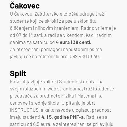
Čakovec
U Čakovcu, Zaštitarsko ekološka udruga traži
studente koji će skrbiti za pse u skloništu
čišćenjem i njihovim hranjenjem. Radno vrijeme je
od 07 do 14 sati, a radi se vikendom, kao i radnim
danima za satnicu od
4 eura i 38 centi.
Zainteresirani pomagači napuštenim psima
javljaju se na telefonski broj 099 480 0640.
Split
Kako objavljuje splitski Studentski centar na
svojim službenim web stranicama, traži studente
predavače za predmete Fizika i Matematika
osnovne i srednje škole. U pitanju je obrt
INSTRUCTUS, a kako navode u oglasu, prednost
imaju studenti
4. i 5. godine PMF-a.
Radi se za
satnicu od 6,5 eura, a zainteresirani se prijavljuju