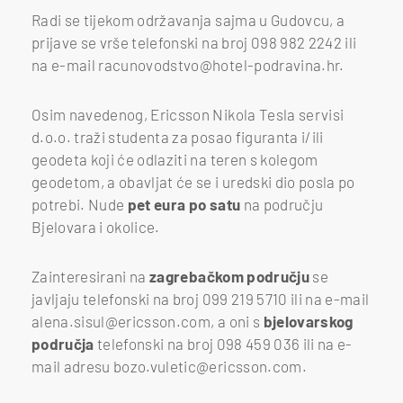
Radi se tijekom održavanja sajma u Gudovcu, a
prijave se vrše telefonski na broj 098 982 2242 ili
na e-mail racunovodstvo@hotel-podravina.hr.
Osim navedenog, Ericsson Nikola Tesla servisi
d.o.o. traži studenta za posao figuranta i/ili
geodeta koji će odlaziti na teren s kolegom
geodetom, a obavljat će se i uredski dio posla po
potrebi. Nude
pet eura po satu
na području
Bjelovara i okolice.
Zainteresirani na
zagrebačkom području
se
javljaju telefonski na broj 099 219 5710 ili na e-mail
alena.sisul@ericsson.com, a oni s
bjelovarskog
područja
telefonski na broj 098 459 036 ili na e-
mail adresu bozo.vuletic@ericsson.com.