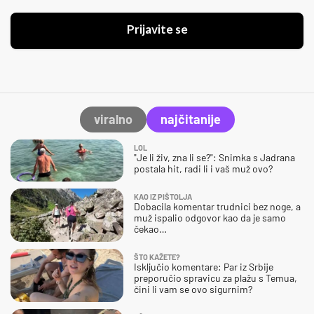
Prijavite se
viralno
najčitanije
LOL
"Je li živ, zna li se?": Snimka s Jadrana
postala hit, radi li i vaš muž ovo?
KAO IZ PIŠTOLJA
Dobacila komentar trudnici bez noge, a
muž ispalio odgovor kao da je samo
čekao…
ŠTO KAŽETE?
Isključio komentare: Par iz Srbije
preporučio spravicu za plažu s Temua,
čini li vam se ovo sigurnim?