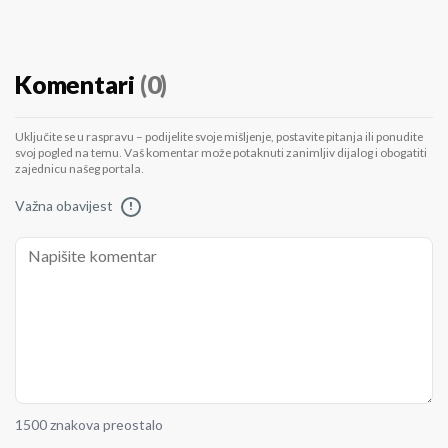
Komentari
(0)
Uključite se u raspravu – podijelite svoje mišljenje, postavite pitanja ili ponudite
svoj pogled na temu. Vaš komentar može potaknuti zanimljiv dijalog i obogatiti
zajednicu našeg portala.
Važna obavijest
!
1500 znakova preostalo