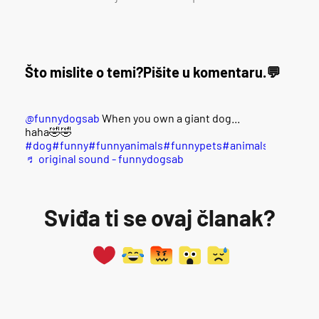
Što mislite o temi?
Pišite u komentaru.
@funnydogsab
When you own a giant dog...
haha🤣🤣
#dog
#funny
#funnyanimals
#funnypets
#animals
#dogsoft
♬ original sound - funnydogsab
Sviđa ti se ovaj članak?