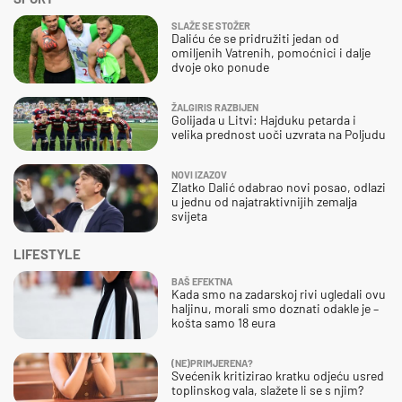
SLAŽE SE STOŽER
Daliću će se pridružiti jedan od
omiljenih Vatrenih, pomoćnici i dalje
dvoje oko ponude
ŽALGIRIS RAZBIJEN
Golijada u Litvi: Hajduku petarda i
velika prednost uoči uzvrata na Poljudu
NOVI IZAZOV
Zlatko Dalić odabrao novi posao, odlazi
u jednu od najatraktivnijih zemalja
svijeta
LIFESTYLE
BAŠ EFEKTNA
Kada smo na zadarskoj rivi ugledali ovu
haljinu, morali smo doznati odakle je –
košta samo 18 eura
(NE)PRIMJERENA?
Svećenik kritizirao kratku odjeću usred
toplinskog vala, slažete li se s njim?