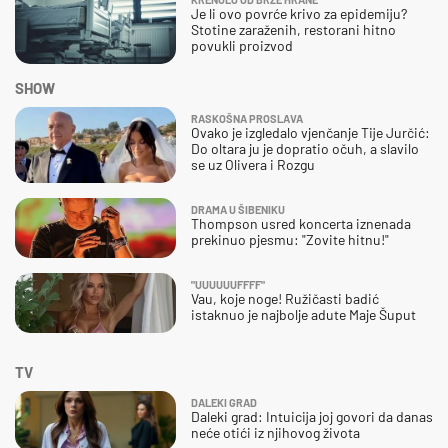
Je li ovo povrće krivo za epidemiju?
Stotine zaraženih, restorani hitno
povukli proizvod
SHOW
RASKOŠNA PROSLAVA
Ovako je izgledalo vjenčanje Tije Jurčić:
Do oltara ju je dopratio očuh, a slavilo
se uz Olivera i Rozgu
DRAMA U ŠIBENIKU
Thompson usred koncerta iznenada
prekinuo pjesmu: "Zovite hitnu!"
"UUUUUUFFFF"
Vau, koje noge! Ružičasti badić
istaknuo je najbolje adute Maje Šuput
TV
DALEKI GRAD
Daleki grad: Intuicija joj govori da danas
neće otići iz njihovog života