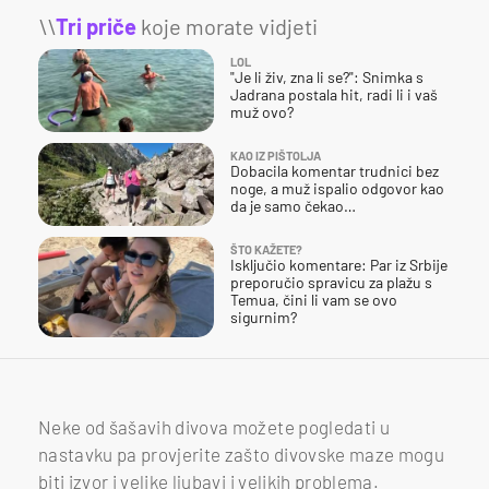
\\
Tri priče
koje morate vidjeti
LOL
"Je li živ, zna li se?": Snimka s
Jadrana postala hit, radi li i vaš
muž ovo?
KAO IZ PIŠTOLJA
Dobacila komentar trudnici bez
noge, a muž ispalio odgovor kao
da je samo čekao…
ŠTO KAŽETE?
Isključio komentare: Par iz Srbije
preporučio spravicu za plažu s
Temua, čini li vam se ovo
sigurnim?
Neke od šašavih divova možete pogledati u
nastavku pa provjerite zašto divovske maze mogu
biti izvor i velike ljubavi i velikih problema.