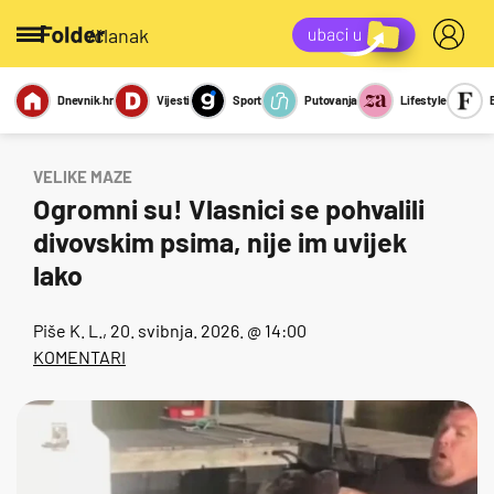
/članak
Dnevnik.hr
Vijesti
Sport
Putovanja
Lifestyle
Viralno
Miks
Kviz
Report
Sexy
VELIKE MAZE
Ogromni su! Vlasnici se pohvalili
divovskim psima, nije im uvijek
lako
Piše
K. L.
, 20. svibnja. 2026. @ 14:00
KOMENTARI