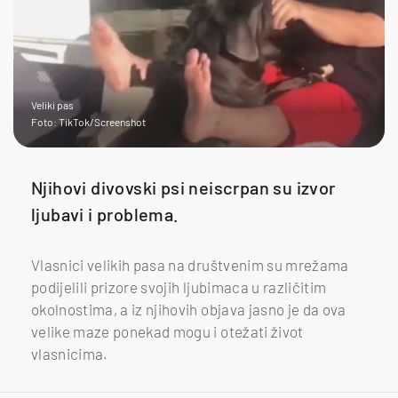
Veliki pas
Foto: TikTok/Screenshot
Njihovi divovski psi neiscrpan su izvor
ljubavi i problema.
Vlasnici velikih pasa na društvenim su mrežama
podijelili prizore svojih ljubimaca u različitim
okolnostima, a iz njihovih objava jasno je da ova
velike maze ponekad mogu i otežati život
vlasnicima.