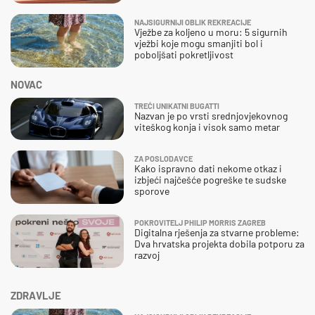
NAJSIGURNIJI OBLIK REKREACIJE
Vježbe za koljeno u moru: 5 sigurnih
vježbi koje mogu smanjiti bol i
poboljšati pokretljivost
NOVAC
TREĆI UNIKATNI BUGATTI
Nazvan je po vrsti srednjovjekovnog
viteškog konja i visok samo metar
ZA POSLODAVCE
Kako ispravno dati nekome otkaz i
izbjeći najčešće pogreške te sudske
sporove
POKROVITELJ PHILIP MORRIS ZAGREB
Digitalna rješenja za stvarne probleme:
Dva hrvatska projekta dobila potporu za
razvoj
ZDRAVLJE