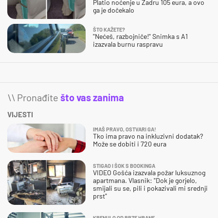
Platio noćenje u Zadru 105 eura, a ovo
ga je dočekalo
ŠTO KAŽETE?
"Nećeš, razbojniče!" Snimka s A1
izazvala burnu raspravu
\\ Pronađite
što vas zanima
VIJESTI
IMAŠ PRAVO, OSTVARI GA!
Tko ima pravo na inkluzivni dodatak?
Može se dobiti i 720 eura
STIGAO I ŠOK S BOOKINGA
VIDEO Gošća izazvala požar luksuznog
apartmana. Vlasnik: "Dok je gorjelo,
smijali su se, pili i pokazivali mi srednji
prst"
KRENULO OD BRZE HRANE