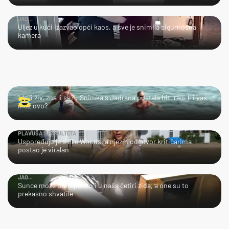
JAO...
Uljez u kući izazvao opći kaos, a sve je snimila sigurnosna
kamera
LOL
"Je li živ, zna li se?": Snimka s Jadrana postala hit, radi li i vaš
muž ovo?
PLAVUŠA S FAKULTETA
Uspoređuju je s Elle Woods, a njezin odgovor kritičarima
postao je viralan
JAO...
Sunce može biti opasno i u naša četiri zida, a one su to
prekasno shvatile