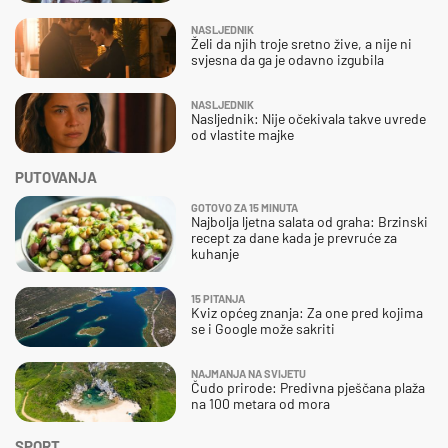
NASLJEDNIK
Želi da njih troje sretno žive, a nije ni
svjesna da ga je odavno izgubila
NASLJEDNIK
Nasljednik: Nije očekivala takve uvrede
od vlastite majke
PUTOVANJA
GOTOVO ZA 15 MINUTA
Najbolja ljetna salata od graha: Brzinski
recept za dane kada je prevruće za
kuhanje
15 PITANJA
Kviz općeg znanja: Za one pred kojima
se i Google može sakriti
NAJMANJA NA SVIJETU
Čudo prirode: Predivna pješčana plaža
na 100 metara od mora
SPORT