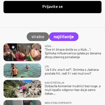
Prijavite se
viralno
najčitanije
UŽAS…
"Ove tri štrace došle su u klub…":
Splitska influencerica oplela po ženama
zbog užasnog ponašanja
LOL
"Je li živ, zna li se?": Snimka s Jadrana
postala hit, radi li i vaš muž ovo?
KAO IZ PIŠTOLJA
Dobacila komentar trudnici bez noge, a
muž ispalio odgovor kao da je samo
čekao…
NISU STIGLI POPRAVITI