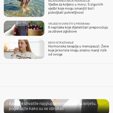
NAJSIGURNIJI OBLIK REKREACIJE
Vježbe za koljeno u moru: 5 sigurnih
vježbi koje mogu smanjiti bol i
poboljšati pokretljivost
VRIJEDI IH UVRSTITI U PREHRANU
6 napitaka koje dijetetičari preporučuju
za zdrave zglobove
NOVO ISTRAŽIVANJE
Hormonska terapija u menopauzi: Žene
koje je koriste imaju znatno manji rizik
od ovoga
NIJE LAKO BITI LOPOV
Kamere uhvatile najgluplje kriminalce na svijetu,
pogledajte kako su se obrukali