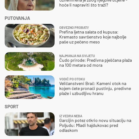
hoće li napraviti što traži?
PUTOVANJA
OBVEZNO PROBATI!
Prefina ljetna salata od kupusa:
Kremasto savršenstvo koje najbolje
paše uz pečeno meso
NAJMANJA NA SVIJETU
Čudo prirode: Predivna pješčana plaža
na 100 metara od mora
VODIČ PO OTOKU
Veličanstveni Brač: Kameni otok na
kojem ćete pronaći pustinju, predivne
plaže i uzbudljivu hranu
SPORT
IZ VEDRA NEBA
Garcijin potez otkrio novu situaciju na
Poljudu: Mladi hajdukovac pred
odlaskom