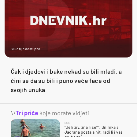
Slika nije dostupna
Čak i djedovi i bake nekad su bili mladi, a
čini se da su bili i puno veće face od
svojih unuka.
\\
Tri priče
koje morate vidjeti
LOL
"Je li živ, zna li se?": Snimka s
Jadrana postala hit, radi li i vaš
muž ovo?