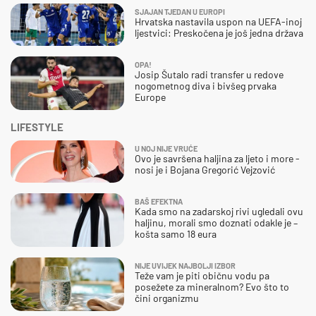
SJAJAN TJEDAN U EUROPI
Hrvatska nastavila uspon na UEFA-inoj
ljestvici: Preskočena je još jedna država
OPA!
Josip Šutalo radi transfer u redove
nogometnog diva i bivšeg prvaka
Europe
LIFESTYLE
U NOJ NIJE VRUĆE
Ovo je savršena haljina za ljeto i more -
nosi je i Bojana Gregorić Vejzović
BAŠ EFEKTNA
Kada smo na zadarskoj rivi ugledali ovu
haljinu, morali smo doznati odakle je –
košta samo 18 eura
NIJE UVIJEK NAJBOLJI IZBOR
Teže vam je piti običnu vodu pa
posežete za mineralnom? Evo što to
čini organizmu