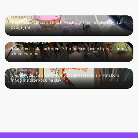
ZAMJERATE LI JOJ?
"Koja kuja…": Snašla se na hrvatskoj granici, ali gledatelji su
podijeljeni
JAO…
"Okupljanje kulta na Korčuli": Turistica objavom izazvala buru
u komentarima
ULJEPŠAO IH JE
Uređuje granice država, a ono što je napravio s Hrvatskom
mnogima diže kosu na glavi