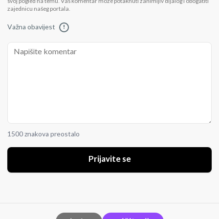
svoj pogled na temu. Vaš komentar može potaknuti zanimljiv dijalog i obogatiti
zajednicu našeg portala.
Važna obavijest
!
1500 znakova preostalo
Prijavite se