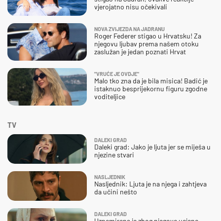
vjerojatno nisu očekivali
NOVA ZVIJEZDA NA JADRANU
Roger Federer stigao u Hrvatsku! Za
njegovu ljubav prema našem otoku
zaslužan je jedan poznati Hrvat
"VRUĆE JE OVDJE"
Malo tko zna da je bila misica! Badić je
istaknuo besprijekornu figuru zgodne
voditeljice
TV
DALEKI GRAD
Daleki grad: Jako je ljuta jer se miješa u
njezine stvari
NASLJEDNIK
Nasljednik: Ljuta je na njega i zahtjeva
da učini nešto
DALEKI GRAD
Uznemirena je zbog njegove ucjene -