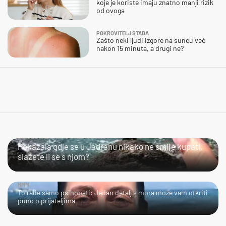
koje je koriste imaju znatno manji rizik
od ovoga
POKROVITELJ STADA
Zašto neki ljudi izgore na suncu već
nakon 15 minuta, a drugi ne?
SLIJEDITE LI OVU PREPORUKU?
Pokazala gdje se u Jadranu nikako ne smije kupati,
slažete li se s njom?
HMM…
To rade samo psihopati: Jedan detalj s mora može vam otkriti
puno o prijateljima