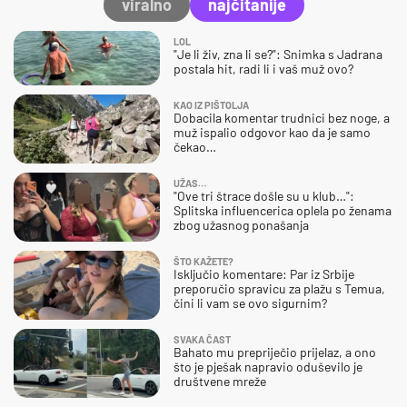
viralno
najčitanije
LOL
"Je li živ, zna li se?": Snimka s Jadrana
postala hit, radi li i vaš muž ovo?
KAO IZ PIŠTOLJA
Dobacila komentar trudnici bez noge, a
muž ispalio odgovor kao da je samo
čekao…
UŽAS…
"Ove tri štrace došle su u klub…":
Splitska influencerica oplela po ženama
zbog užasnog ponašanja
ŠTO KAŽETE?
Isključio komentare: Par iz Srbije
preporučio spravicu za plažu s Temua,
čini li vam se ovo sigurnim?
SVAKA ČAST
Bahato mu prepriječio prijelaz, a ono
što je pješak napravio oduševilo je
društvene mreže