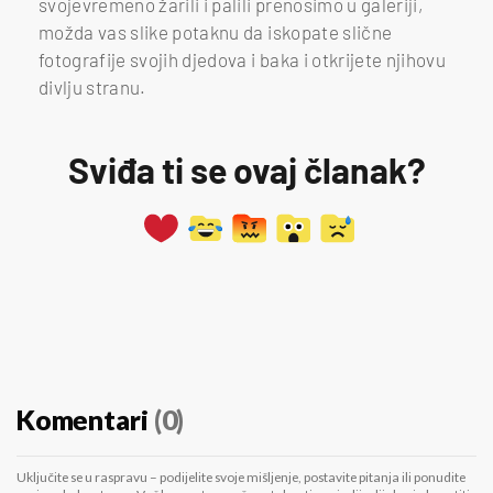
svojevremeno žarili i palili prenosimo u galeriji,
možda vas slike potaknu da iskopate slične
fotografije svojih djedova i baka i otkrijete njihovu
divlju stranu.
Sviđa ti se ovaj članak?
Komentari
(0)
Uključite se u raspravu – podijelite svoje mišljenje, postavite pitanja ili ponudite