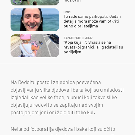
HMM…
To rade samo psihopati: Jedan
detalj s mora može vam otkriti
puno o prijateljima
ZAMJERATE LI JOJ?
"Koja kuja…": Snašla se na
hrvatskoj granici, ali gledatelji su
podijeljeni
Na Redditu postoji zajednica posvećena
objavljivanju slika djedova i baka koji su u mladosti
izgledali kao velike face, a unuci koji takve slike
objavljuju redovito se zapitaju nad svojim
postojanjem jer i oni žele biti tako kul.
Neke od fotografija djedova i baka koji su očito