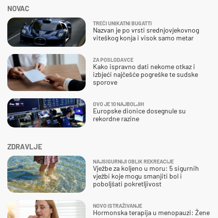
NOVAC
TREĆI UNIKATNI BUGATTI
Nazvan je po vrsti srednjovjekovnog
viteškog konja i visok samo metar
ZA POSLODAVCE
Kako ispravno dati nekome otkaz i
izbjeći najčešće pogreške te sudske
sporove
OVO JE 10 NAJBOLJIH
Europske dionice dosegnule su
rekordne razine
ZDRAVLJE
NAJSIGURNIJI OBLIK REKREACIJE
Vježbe za koljeno u moru: 5 sigurnih
vježbi koje mogu smanjiti bol i
poboljšati pokretljivost
NOVO ISTRAŽIVANJE
Hormonska terapija u menopauzi: Žene