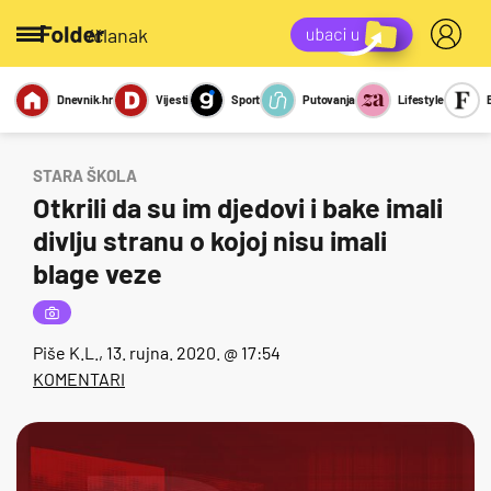
/članak
Dnevnik.hr
Vijesti
Sport
Putovanja
Lifestyle
Viralno
Miks
Kviz
Report
Sexy
STARA ŠKOLA
Otkrili da su im djedovi i bake imali
divlju stranu o kojoj nisu imali
blage veze
Piše
K.L.
, 13. rujna. 2020. @ 17:54
KOMENTARI