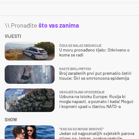
\\ Pronađite
što vas zanima
VIJESTI
ČEKA SE NALAZ OBDUKCIJE
U moru pronađeno tijelo: Otkriveno o
kome se radi
RASTE BROJ MRTVIH
Broj zaraženih prvi put premašio četiri
tisuće: Širi se smrtonosna epidemija
OBAVJEŠTAJNO UPOZORENJE
Uzbuna na istoku Europe: Rusija bi
mogla napasti, a poznato i kada! Moguć
i kopneni upad u članicu NATO-a
SHOW
"KAO DA SU NOVAK ĐOKOVIĆ"
Jedan od najpoznatijih svjetskih parova
stigao na Jadran, ovakve reakcije