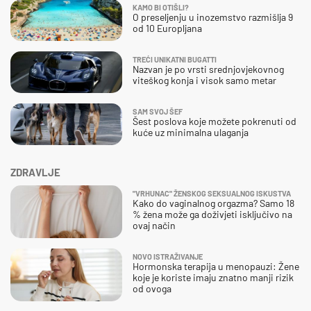
KAMO BI OTIŠLI?
O preseljenju u inozemstvo razmišlja 9
od 10 Europljana
TREĆI UNIKATNI BUGATTI
Nazvan je po vrsti srednjovjekovnog
viteškog konja i visok samo metar
SAM SVOJ ŠEF
Šest poslova koje možete pokrenuti od
kuće uz minimalna ulaganja
ZDRAVLJE
"VRHUNAC" ŽENSKOG SEKSUALNOG ISKUSTVA
Kako do vaginalnog orgazma? Samo 18
% žena može ga doživjeti isključivo na
ovaj način
NOVO ISTRAŽIVANJE
Hormonska terapija u menopauzi: Žene
koje je koriste imaju znatno manji rizik
od ovoga