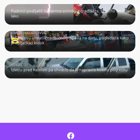
NIJE IM LAKO
Radnici podijelili šokantne snimke s gradilišta, stvarno im nije
lako
KAKVA SNALAŽLJIVOST!
U Sarajevu uhvatili neobičnog lopova na djelu, pogledajte kako
je opljačkao kiosk
ČOVJEČE...
Izletio pred kamion pa shvatio da je napravio kobnu pogrešku