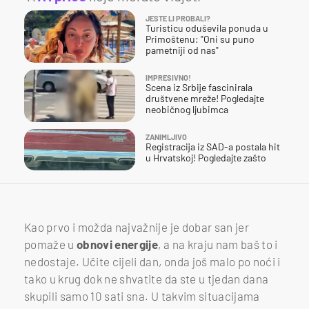
JESTE LI PROBALI?
Turisticu oduševila ponuda u
Primoštenu: "Oni su puno
pametniji od nas"
IMPRESIVNO!
Scena iz Srbije fascinirala
društvene mreže! Pogledajte
neobičnog ljubimca
ZANIMLJIVO
Registracija iz SAD-a postala hit
u Hrvatskoj! Pogledajte zašto
Kao prvo i možda najvažnije je dobar san jer
pomaže u
obnovi
energije
, a na kraju nam baš to i
nedostaje. Učite cijeli dan, onda još malo po noći i
tako u krug dok ne shvatite da ste u tjedan dana
skupili samo 10 sati sna. U takvim situacijama