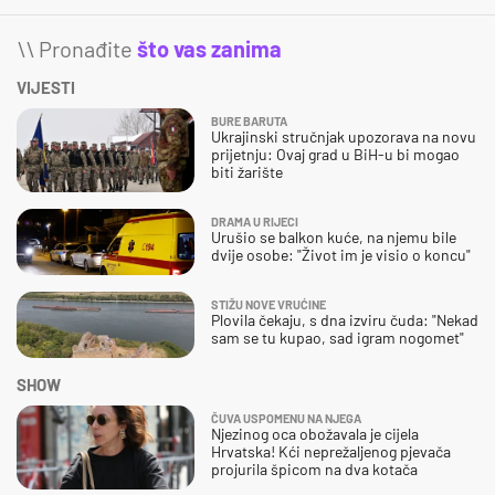
\\ Pronađite
što vas zanima
VIJESTI
BURE BARUTA
Ukrajinski stručnjak upozorava na novu
prijetnju: Ovaj grad u BiH-u bi mogao
biti žarište
DRAMA U RIJECI
Urušio se balkon kuće, na njemu bile
dvije osobe: "Život im je visio o koncu"
STIŽU NOVE VRUĆINE
Plovila čekaju, s dna izviru čuda: "Nekad
sam se tu kupao, sad igram nogomet"
SHOW
ČUVA USPOMENU NA NJEGA
Njezinog oca obožavala je cijela
Hrvatska! Kći neprežaljenog pjevača
projurila špicom na dva kotača