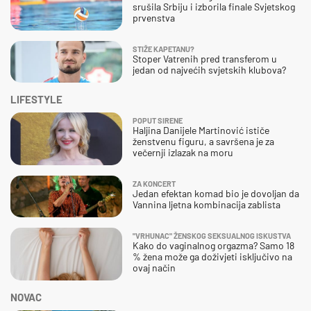
srušila Srbiju i izborila finale Svjetskog
prvenstva
STIŽE KAPETANU?
Stoper Vatrenih pred transferom u
jedan od najvećih svjetskih klubova?
LIFESTYLE
POPUT SIRENE
Haljina Danijele Martinović ističe
ženstvenu figuru, a savršena je za
večernji izlazak na moru
ZA KONCERT
Jedan efektan komad bio je dovoljan da
Vannina ljetna kombinacija zablista
"VRHUNAC" ŽENSKOG SEKSUALNOG ISKUSTVA
Kako do vaginalnog orgazma? Samo 18
% žena može ga doživjeti isključivo na
ovaj način
NOVAC