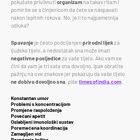
pokušate priviknuti
organizam
na takav ritam i
pomirite se s činjenicom da ćete se naspavati
nakon ispitnih rokova. No, je li to najpametnija
odluka?
Spavanje
je često podcijenjen
prirodni
lijek
za
ljudsko tijelo, a nedostatak sna može imati
negativne
posljedice
za vaše tijelo. Ako vam se
čini da vam je tri sata sna dovoljno, ipak obratite
pažnju na ove znakove jer pokazuju da vaše tijelo
ne dobiva dovoljno sna
, piše
timesofindia.com
.
Konstantan umor
Problemi s koncentracijom
Promjene raspoloženja
Povećani apetit
Oslabljeni imunološki sustav
Poremećena koordinacija
Zamagljen vid
Povećanje težine