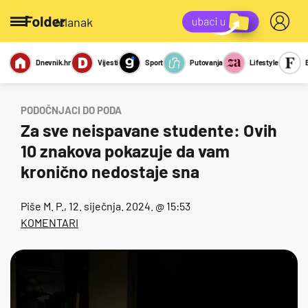
/članak
Dnevnik.hr
Vijesti
Sport
Putovanja
Lifestyle
Viralno
Miks
Kviz
Report
Sexy
PODOČNJACI DO PODA
Za sve neispavane studente: Ovih
10 znakova pokazuje da vam
kronično nedostaje sna
Piše
M. P.
, 12. siječnja. 2024. @ 15:53
KOMENTARI