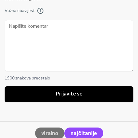
Važna obavijest
!
1500 znakova preostalo
Prijavite se
viralno
najčitanije