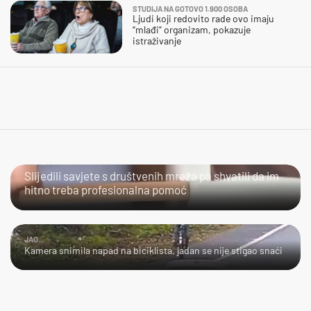
STUDIJA NA GOTOVO 1.900 OSOBA
Ljudi koji redovito rade ovo imaju
“mlađi” organizam, pokazuje
istraživanje
URADI SAM?
Slijedili savjete s društvenih mreža pa shvatili da im
hitno treba profesionalna pomoć
JAO...
Kamera snimila napad na biciklista, jadan se nije stigao snaći