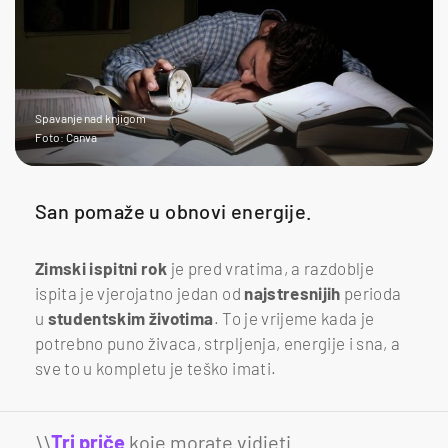
Spavanje nad knjigom
Foto: Canva
San pomaže u obnovi energije.
Zimski
ispitni
rok
je pred vratima, a razdoblje
ispita je vjerojatno jedan od
najstresnijih
perioda
u
studentskim
životima
. To je vrijeme kada je
potrebno puno živaca, strpljenja, energije i sna, a
sve to u kompletu je teško imati.
\\
Tri priče
koje morate vidjeti