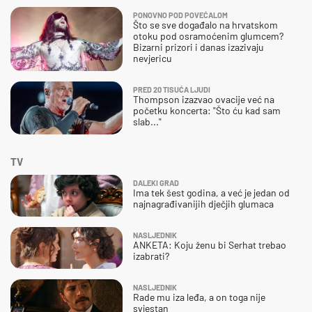
PONOVNO POD POVEĆALOM
Što se sve događalo na hrvatskom
otoku pod osramoćenim glumcem?
Bizarni prizori i danas izazivaju
nevjericu
PRED 20 TISUĆA LJUDI
Thompson izazvao ovacije već na
početku koncerta: "Što ću kad sam
slab..."
TV
DALEKI GRAD
Ima tek šest godina, a već je jedan od
najnagrađivanijih dječjih glumaca
NASLJEDNIK
ANKETA: Koju ženu bi Serhat trebao
izabrati?
NASLJEDNIK
Rade mu iza leđa, a on toga nije
svjestan