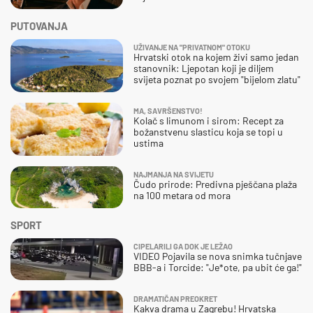
PUTOVANJA
UŽIVANJE NA "PRIVATNOM" OTOKU
Hrvatski otok na kojem živi samo jedan
stanovnik: Ljepotan koji je diljem
svijeta poznat po svojem "bijelom zlatu"
MA, SAVRŠENSTVO!
Kolač s limunom i sirom: Recept za
božanstvenu slasticu koja se topi u
ustima
NAJMANJA NA SVIJETU
Čudo prirode: Predivna pješčana plaža
na 100 metara od mora
SPORT
CIPELARILI GA DOK JE LEŽAO
VIDEO Pojavila se nova snimka tučnjave
BBB-a i Torcide: "Je*ote, pa ubit će ga!"
DRAMATIČAN PREOKRET
Kakva drama u Zagrebu! Hrvatska