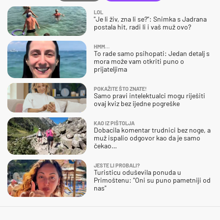
LOL
"Je li živ, zna li se?": Snimka s Jadrana
postala hit, radi li i vaš muž ovo?
HMM…
To rade samo psihopati: Jedan detalj s
mora može vam otkriti puno o
prijateljima
POKAŽITE ŠTO ZNATE!
Samo pravi intelektualci mogu riješiti
ovaj kviz bez ijedne pogreške
KAO IZ PIŠTOLJA
Dobacila komentar trudnici bez noge, a
muž ispalio odgovor kao da je samo
čekao…
JESTE LI PROBALI?
Turisticu oduševila ponuda u
Primoštenu: "Oni su puno pametniji od
nas"