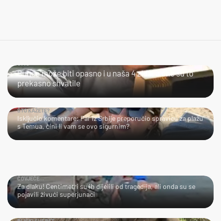
JAO...
Sunce može biti opasno i u naša 4 zida, a one su to
prekasno shvatile
ŠTO KAŽETE?
Isključio komentare: Par iz Srbije preporučio spravicu za plažu
s Temua, čini li vam se ovo sigurnim?
ČOVJEČE…
Za dlaku! Centimetri su ih dijelili od tragedija, ali onda su se
pojavili živući superjunaci
BLISKI SUSRET