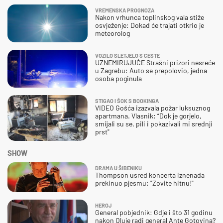
VREMENSKA PROGNOZA
Nakon vrhunca toplinskog vala stiže
osvježenje: Dokad će trajati otkrio je
meteorolog
VOZILO SLETJELO S CESTE
UZNEMIRUJUĆE Strašni prizori nesreće
u Zagrebu: Auto se prepolovio, jedna
osoba poginula
STIGAO I ŠOK S BOOKINGA
VIDEO Gošća izazvala požar luksuznog
apartmana. Vlasnik: “Dok je gorjelo,
smijali su se, pili i pokazivali mi srednji
prst"
SHOW
DRAMA U ŠIBENIKU
Thompson usred koncerta iznenada
prekinuo pjesmu: "Zovite hitnu!"
HEROJ
General pobjednik: Gdje i što 31 godinu
nakon Oluje radi general Ante Gotovina?