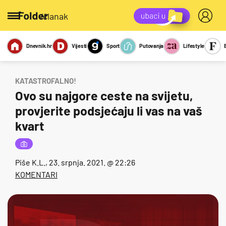
/članak
Dnevnik.hr
Vijesti
Sport
Putovanja
Lifestyle
Viralno
Miks
Kviz
Report
Sexy
KATASTROFALNO!
Ovo su najgore ceste na svijetu,
provjerite podsjećaju li vas na vaš
kvart
Piše
K.L.
, 23. srpnja. 2021. @ 22:26
KOMENTARI