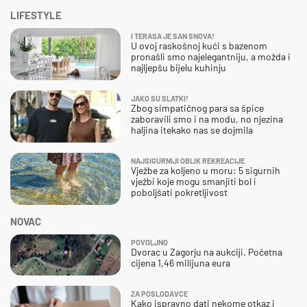
LIFESTYLE
I TERASA JE SAN SNOVA!
U ovoj raskošnoj kući s bazenom
pronašli smo najelegantniju, a možda i
najljepšu bijelu kuhinju
JAKO SU SLATKI!
Zbog simpatičnog para sa špice
zaboravili smo i na modu, no njezina
haljina itekako nas se dojmila
NAJSIGURNIJI OBLIK REKREACIJE
Vježbe za koljeno u moru: 5 sigurnih
vježbi koje mogu smanjiti bol i
poboljšati pokretljivost
NOVAC
POVOLJNO
Dvorac u Zagorju na aukciji. Početna
cijena 1,46 milijuna eura
ZA POSLODAVCE
Kako ispravno dati nekome otkaz i