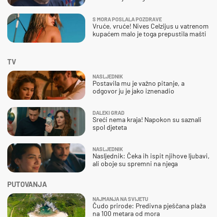
S MORA POSLALA POZDRAVE
Vruće, vruće! Nives Celzijus u vatrenom
kupaćem malo je toga prepustila mašti
TV
NASLJEDNIK
Postavila mu je važno pitanje, a
odgovor ju je jako iznenadio
DALEKI GRAD
Sreći nema kraja! Napokon su saznali
spol djeteta
NASLJEDNIK
Nasljednik: Čeka ih ispit njihove ljubavi,
ali oboje su spremni na njega
PUTOVANJA
NAJMANJA NA SVIJETU
Čudo prirode: Predivna pješčana plaža
na 100 metara od mora