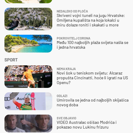
NEDALEKO OD PLOČA
Skriveni vojni tuneli na jugu Hrvatske:
Omiljena kupališta na koja lokalci u
miru dolaze roniti i skakati u more
POKROVITELJ CORONA
Među 100 najboljih plaža svijeta našla se
i jedna hrvatska
SPORT
NEMA KRAJA
Novi šok u teniskom svijetu: Alcaraz
propušta Cincinatti, hoće li igrati na US
Openu?
ODLAZI
Umirovila se jedna od najboljih skijašica
novog doba
SVE OBJAVIO
VIDEO Australac ošišao Modrića i
pokazao novu Lukinu frizuru