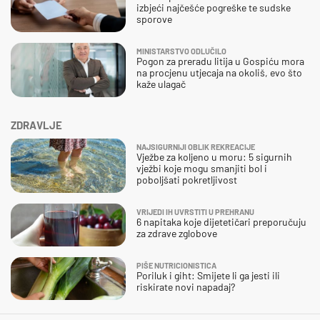
izbjeći najčešće pogreške te sudske
sporove
MINISTARSTVO ODLUČILO
Pogon za preradu litija u Gospiću mora
na procjenu utjecaja na okoliš, evo što
kaže ulagač
ZDRAVLJE
NAJSIGURNIJI OBLIK REKREACIJE
Vježbe za koljeno u moru: 5 sigurnih
vježbi koje mogu smanjiti bol i
poboljšati pokretljivost
VRIJEDI IH UVRSTITI U PREHRANU
6 napitaka koje dijetetičari preporučuju
za zdrave zglobove
PIŠE NUTRICIONISTICA
Poriluk i giht: Smijete li ga jesti ili
riskirate novi napadaj?