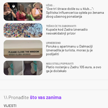
UŽAS…
"Ove tri štrace došle su u klub…":
Splitska influencerica oplela po ženama
zbog užasnog ponašanja
TEŠKO ĆE TO ZABORAVITI
Kupače kod Zadra iznenadio
nesvakidašnji prizor
URNEBESNO
Poruka u apartmanu u Dalmaciji
iznenadila je turista, morao ju je
podijeliti
NISU STIGLI POPRAVITI
Platio noćenje u Zadru 105 eura, a ovo
ga je dočekalo
\\ Pronađite
što vas zanima
VIJESTI