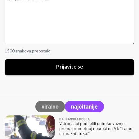
1500 znakova preostalo
Prijavite se
viralno
najčitanije
BALKANSKA POSLA
Vatrogasci podijelili snimku vožnje
prema prometnoj nesreći na A1: "Tamo
se makni, tuko!"