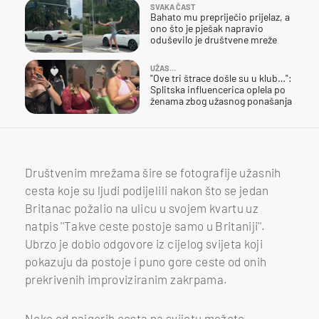
SVAKA ČAST
Bahato mu prepriječio prijelaz, a
ono što je pješak napravio
oduševilo je društvene mreže
UŽAS…
"Ove tri štrace došle su u klub…":
Splitska influencerica oplela po
ženama zbog užasnog ponašanja
Društvenim mrežama šire se fotografije užasnih
cesta koje su ljudi podijelili nakon što se jedan
Britanac požalio na ulicu u svojem kvartu uz
natpis ''Takve ceste postoje samo u Britaniji''.
Ubrzo je dobio odgovore iz cijelog svijeta koji
pokazuju da postoje i puno gore ceste od onih
prekrivenih improviziranim zakrpama.
Neke od najgorih cesta na svijetu možete