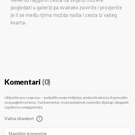
pogledati u galeriji pa svakako zavirite i provjerite
je li se među njima možda našla i cesta iz vašeg
kvarta.
Komentari
(0)
Uključite se u raspravu – podijelite svoje mišljenje, postavite pitanja ili ponudite
svoj pogled na temu. Vaš komentar može potaknuti zanimljiv dijalog i obogatiti
zajednicu našeg portala.
Važna obavijest
!